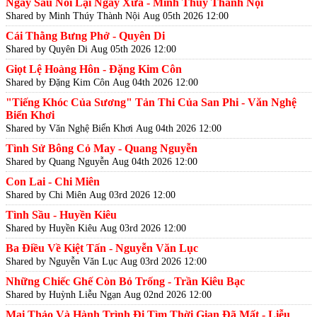
Ngày Sau Nối Lại Ngày Xưa - Minh Thúy Thành Nội
Shared by Minh Thúy Thành Nội
Aug 05th 2026 12:00
Cái Thằng Bưng Phở - Quyên Di
Shared by Quyên Di
Aug 05th 2026 12:00
Giọt Lệ Hoàng Hôn - Đặng Kim Côn
Shared by Đặng Kim Côn
Aug 04th 2026 12:00
"Tiếng Khóc Của Sương" Tản Thi Của San Phi - Văn Nghệ
Biển Khơi
Shared by Văn Nghệ Biển Khơi
Aug 04th 2026 12:00
Tình Sử Bông Cỏ May - Quang Nguyễn
Shared by Quang Nguyễn
Aug 04th 2026 12:00
Con Lai - Chi Miên
Shared by Chi Miên
Aug 03rd 2026 12:00
Tình Sầu - Huyền Kiêu
Shared by Huyền Kiêu
Aug 03rd 2026 12:00
Ba Điều Về Kiệt Tấn - Nguyễn Văn Lục
Shared by Nguyễn Văn Lục
Aug 03rd 2026 12:00
Những Chiếc Ghế Còn Bỏ Trống - Trần Kiêu Bạc
Shared by Huỳnh Liễu Ngạn
Aug 02nd 2026 12:00
Mai Thảo Và Hành Trình Đi Tìm Thời Gian Đã Mất - Liễu