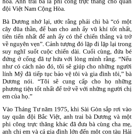
hòa. Anh trai bà là phi công trực thăng cho quân
đội Việt Nam Cộng Hòa.
Bà Dương nhớ lại, ước rằng phải chi bà “có một
cây đũa thần, để ban cho anh ấy vũ khí tốt nhất,
tiên tiến nhất để anh ấy có thể chiến thắng và trở
về nguyên vẹn”. Cảnh tượng đó lặp đi lặp lại trong
suy nghĩ suốt cuộc chiến dài. Cuối cùng, đứa bé
đứng ở cổng đã tự hứa với lòng mình rằng. “Nếu
như có cách nào đó, tôi sẽ giúp cho những người
lính Mỹ đã tiếp tục bảo vệ tôi và gia đình tôi,” bà
Dương nói. “Tôi sẽ cung cấp cho họ những
phương tiện tốt nhất để trở về với những người chị
em của họ.”
Vào Tháng Tư năm 1975, khi Sài Gòn sắp rơi vào
tay quân đội Bắc Việt, anh trai bà Dương và một
phi công trực thăng khác đã đưa bà cùng cha mẹ,
anh chị em và cả gia đình lớn đến một con tàu Hải