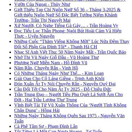
Vườn Của Ngoại - Thủy Như
Giới Thiệu Tạp Chí Ngôn Ngữ Số 36 – Tháng 3-2025 &
Giới thiệu Ngôn Ngữ Số Đặc Biệt Tưởng Niệm Khánh
Trường- Trần Thị Nguyệt Mai
Xứ Người, Có Nghe Tiếng Gà Gáy… - Trần Hoàng Vy
Đọc Tiểu Lục Thần Phong: Ngòi Bút Hoài Cảm Và Hiện
Thực - Uyên Nguyên
Những Cuộc “Thăm Viếng Không Mời” Lúc Nửa Đêm Thay
Đổi Số Phận Gia Đình Tôi* - Thanh Hà CH
Nhạc Sĩ Anh Việt Thu: 50 Năm Ngày Mất - Trần Quốc Bảo
Nhớ Thi Vũ Ngày Giỗ Đầu - Vũ Hoàng Thư
Phương Ngữ Miền Nam - Hồ Đình Vũ
Năm Rắn, Chuyện Rắn - Vinh Hồ
Có Những Tháng Ngày Như Thế... - Kim Loan
Giải Oan Cho Cô Láng Giềng - Trịnh Anh Khôi
Đón Xuân Ất Tỵ Nói Chuyện Rắn - Nguyễn Quý Đại
Câu Đối Tết Cho Năm Ất Tỵ 2025 - Đỗ Chiêu Đức
Trần Trung Đạo – Người Tiều Phu Quét Lá Sưởi Ấm Cho
Đời - Hai Trầu Lương Thư Trung
Vĩnh Biệt Tài Tử Vũ Xuân Thông Của ‘Người Tình Không
Chân Dung’ - Hồng Hải
Những Ngày Tháng Không Quên Sau 1975 - Nguyễn Văn
Tuấn
Cà Phê Tâm Sự - Phạm Đình Lân
Tôi Từng Là Một Con Ngựa Hoang - Tư Tuấn