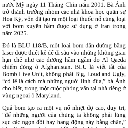
nước Mỹ ngày 11 Tháng Chín năm 2001. Bà Ánh
trở thành trưởng nhóm các nhà khoa học quân sự
Hoa Kỳ, vốn đã tạo ra một loại thuốc nổ cùng loại
với bom xuyên hầm được sử dụng ở Iran trong
năm 2025.
Đó là BLU-118/B, một loại bom dẫn đường bằng
laser được thiết kế để đi sâu vào những không gian
hạn chế như các đường hầm ngầm do Al Qaeda
chiếm đóng ở Afghanistan. BLU là viết tắt của
Bomb Live Unit, không phải Big, Loud and Ugly,
“có lẽ là cách mà những người lính đùa,” bà Ánh
cho biết, trong một cuộc phỏng vấn tại nhà riêng ở
vùng ngoại ô Maryland.
Quả bom tạo ra một vụ nổ nhiệt độ cao, duy trì,
“để những người của chúng ta không phải lùng
sục các ngọn đồi hay hang động này bằng chân,”