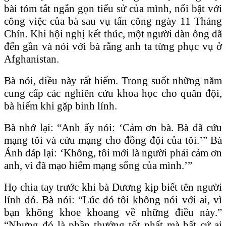
bài tóm tắt ngắn gọn tiểu sử của mình, nổi bật với
công việc của bà sau vụ tấn công ngày 11 Tháng
Chín. Khi hội nghị kết thúc, một người đàn ông đã
đến gần và nói với bà rằng anh ta từng phục vụ ở
Afghanistan.
Bà nói, điều này rất hiếm. Trong suốt những năm
cung cấp các nghiên cứu khoa học cho quân đội,
bà hiếm khi gặp binh lính.
Bà nhớ lại: “Anh ấy nói: ‘Cảm ơn bà. Bà đã cứu
mạng tôi và cứu mạng cho đồng đội của tôi.’” Bà
Ánh đáp lại: ‘Không, tôi mới là người phải cảm ơn
anh, vì đã mạo hiểm mạng sống của mình.’”
Họ chia tay trước khi bà Dương kịp biết tên người
lính đó. Bà nói: “Lúc đó tôi không nói với ai, vì
bạn không khoe khoang về những điều này.”
“Nhưng đó là phần thưởng tốt nhất mà bất cứ ai