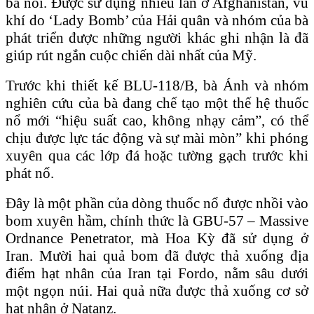
bà nói. Được sử dụng nhiều lần ở Afghanistan, vũ
khí do ‘Lady Bomb’ của Hải quân và nhóm của bà
phát triển được những người khác ghi nhận là đã
giúp rút ngắn cuộc chiến dài nhất của Mỹ.
Trước khi thiết kế BLU-118/B, bà Ánh và nhóm
nghiên cứu của bà đang chế tạo một thế hệ thuốc
nổ mới “hiệu suất cao, không nhạy cảm”, có thể
chịu được lực tác động và sự mài mòn” khi phóng
xuyên qua các lớp đá hoặc tường gạch trước khi
phát nổ.
Đây là một phần của dòng thuốc nổ được nhồi vào
bom xuyên hầm, chính thức là GBU-57 – Massive
Ordnance Penetrator, mà Hoa Kỳ đã sử dụng ở
Iran. Mười hai quả bom đã được thả xuống địa
điểm hạt nhân của Iran tại Fordo, nằm sâu dưới
một ngọn núi. Hai quả nữa được thả xuống cơ sở
hạt nhân ở Natanz.