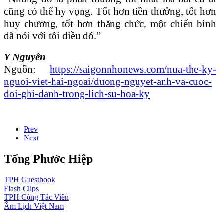
cũng có thể hy vọng. Tốt hơn tiền thưởng, tốt hơn
huy chương, tốt hơn thăng chức, một chiến binh
đã nói với tôi điều đó.”
Y Nguyên
Nguồn:
https://saigonnhonews.com/nua-the-ky-
nguoi-viet-hai-ngoai/duong-nguyet-anh-va-cuoc-
doi-ghi-danh-trong-lich-su-hoa-ky
Prev
Next
Tống Phước Hiệp
TPH
Guestbook
Flash
Clips
TPH
Cộng Tác Viên
Âm Lịch
Việt Nam