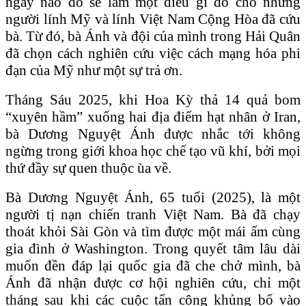
ngày nào đó sẽ làm một điều gì đó cho những
người lính Mỹ và lính Việt Nam Cộng Hòa đã cứu
bà. Từ đó, bà Ánh và đội của mình trong Hải Quân
đã chọn cách nghiên cứu việc cách mạng hóa phi
đạn của Mỹ như một sự trả ơn.
Tháng Sáu 2025, khi Hoa Kỳ thả 14 quả bom
“xuyên hầm” xuống hai địa điểm hạt nhân ở Iran,
bà Dương Nguyệt Ánh được nhắc tới không
ngừng trong giới khoa học chế tạo vũ khí, bởi mọi
thứ đầy sự quen thuộc ùa về.
Bà Dương Nguyệt Ánh, 65 tuổi (2025), là một
người tị nạn chiến tranh Việt Nam. Bà đã chạy
thoát khỏi Sài Gòn và tìm được một mái ấm cùng
gia đình ở Washington. Trong quyết tâm lâu dài
muốn đền đáp lại quốc gia đã che chở mình, bà
Ánh đã nhận được cơ hội nghiên cứu, chỉ một
tháng sau khi các cuộc tấn công khủng bố vào