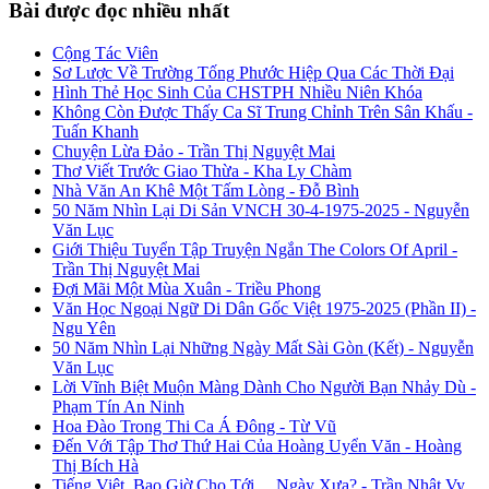
Bài được đọc nhiều nhất
Cộng Tác Viên
Sơ Lược Về Trường Tống Phước Hiệp Qua Các Thời Đại
Hình Thẻ Học Sinh Của CHSTPH Nhiều Niên Khóa
Không Còn Được Thấy Ca Sĩ Trung Chỉnh Trên Sân Khấu -
Tuấn Khanh
Chuyện Lừa Đảo - Trần Thị Nguyệt Mai
Thơ Viết Trước Giao Thừa - Kha Ly Chàm
Nhà Văn An Khê Một Tấm Lòng - Đỗ Bình
50 Năm Nhìn Lại Di Sản VNCH 30-4-1975-2025 - Nguyễn
Văn Lục
Giới Thiệu Tuyển Tập Truyện Ngắn The Colors Of April -
Trần Thị Nguyệt Mai
Đợi Mãi Một Mùa Xuân - Triều Phong
Văn Học Ngoại Ngữ Di Dân Gốc Việt 1975-2025 (Phần II) -
Ngu Yên
50 Năm Nhìn Lại Những Ngày Mất Sài Gòn (Kết) - Nguyễn
Văn Lục
Lời Vĩnh Biệt Muộn Màng Dành Cho Người Bạn Nhảy Dù -
Phạm Tín An Ninh
Hoa Đào Trong Thi Ca Á Đông - Từ Vũ
Đến Với Tập Thơ Thứ Hai Của Hoàng Uyển Văn - Hoàng
Thị Bích Hà
Tiếng Việt, Bao Giờ Cho Tới… Ngày Xưa? - Trần Nhật Vy