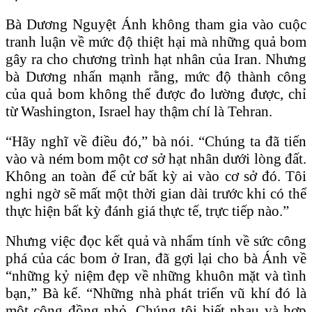
Bà Dương Nguyệt Ánh không tham gia vào cuộc
tranh luận về mức độ thiệt hại mà những quả bom
gây ra cho chương trình hạt nhân của Iran. Nhưng
bà Dương nhấn mạnh rằng, mức độ thành công
của quả bom không thể được đo lường được, chỉ
từ Washington, Israel hay thậm chí là Tehran.
“Hãy nghĩ về điều đó,” bà nói. “Chúng ta đã tiến
vào và ném bom một cơ sở hạt nhân dưới lòng đất.
Không an toàn để cử bất kỳ ai vào cơ sở đó. Tôi
nghi ngờ sẽ mất một thời gian dài trước khi có thể
thực hiện bất kỳ đánh giá thực tế, trực tiếp nào.”
Nhưng việc đọc kết quả và nhẩm tính về sức công
phá của các bom ở Iran, đã gợi lại cho bà Ánh về
“những kỷ niệm đẹp về những khuôn mặt và tình
bạn,” Bà kể. “Những nhà phát triển vũ khí đó là
một cộng đồng nhỏ. Chúng tôi biết nhau và hợp