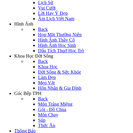
Lịch Sử
Vui Cười
Lời Hay Ý Đẹp
Âm Lịch Việt Nam
Hình Ảnh
Back
Họp Mặt Thường Niên
Hình Ảnh Thầy Cô
Hình Ảnh Học Sinh
Dấu Tích Thuở Học Trò
Khoa Học Đời Sống
Back
Khoa Học
Đời Sống & Sức Khỏe
Làm Đẹp
Mẹo Vặt
Hôn Nhân & Gia Đình
Góc Bếp TPH
Back
Món Tráng Miệng
Gỏi - Đồ Chua
Món Chay
Súp
Thức Ăn
Thông Báo