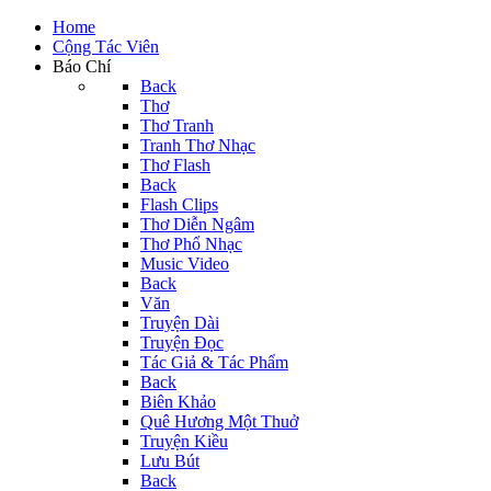
Home
Cộng Tác Viên
Báo Chí
Back
Thơ
Thơ Tranh
Tranh Thơ Nhạc
Thơ Flash
Back
Flash Clips
Thơ Diễn Ngâm
Thơ Phổ Nhạc
Music Video
Back
Văn
Truyện Dài
Truyện Đọc
Tác Giả & Tác Phẩm
Back
Biên Khảo
Quê Hương Một Thuở
Truyện Kiều
Lưu Bút
Back