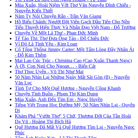
Mùa Xuân, Hoài Niệm Với Thơ Văn Nguyễn Đình Chiểu -
Nguyễn Kiến Thiết
Năm Tỵ Nói Chuyện Rắn - Trần Văn Giang
Hồ Biểu Chánh: Người Đặt Viên Gạch Đầu Tiên Cho Nền
Tiểu Thuyết Hiện Thực Và Nhân Đạo Việt Nam - Đỗ Trường
Chuyện Về Một Lá Thư - Phan Đức Minh
Tế Táo Thi: Thơ Đưa Ông Táo - Đỗ Chiêu Đức
Vì Đó Là Tình Yêu - Kim Loan
Cố Tổng Thống Jimmy Carter: Một Tấm Lòng Đầy Nhân Ái
- Đỗ Kim Thêm
Mai Lan Cúc Trúc - Christina Cao (Cao Xuân Thanh Ngọc)
À Ơi, Con Ngủ Cho Ngoan… - Biển Cát
Thơ Thục Uyên - Võ Thị Như Mai
50 Năm Nhìn Lại Những Ngày Mất Sài Gòn (II) - Nguyễn
Văn Lục
Tình Tự Cho Một Quê Hương - Nguyễn Công Khanh
Chuyện Tình Buồn - Phạm Thị Kim Dung
Mùa Xuân, Anh Đến Tìm Em - Ngọc Huyền
Tiếng Việt Trong Học Đường Mỹ, 50 Năm Nhìn Lại - Quyên
Di
Khám Phá "Vườn Thơ" 5 Chữ, Thương Đời Của Tần Hoài
Dạ Vũ - Hoàng Thị Bích Hà
Quê Hương Đã Mất Và Quê Hương Tìm Lại - Nguyễn Ngọc
Phúc