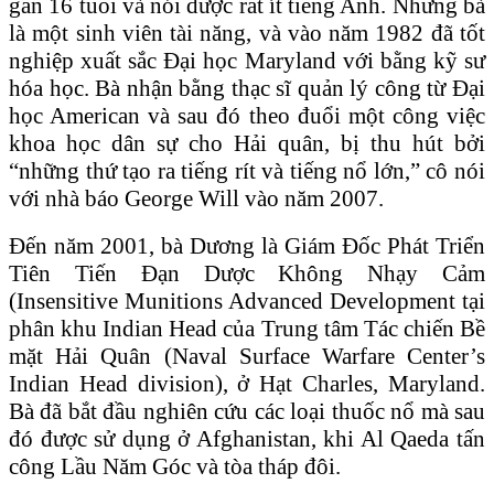
gần 16 tuổi và nói được rất ít tiếng Anh. Nhưng bà
là một sinh viên tài năng, và vào năm 1982 đã tốt
nghiệp xuất sắc Đại học Maryland với bằng kỹ sư
hóa học. Bà nhận bằng thạc sĩ quản lý công từ Đại
học American và sau đó theo đuổi một công việc
khoa học dân sự cho Hải quân, bị thu hút bởi
“những thứ tạo ra tiếng rít và tiếng nổ lớn,” cô nói
với nhà báo George Will vào năm 2007.
Đến năm 2001, bà Dương là Giám Đốc Phát Triển
Tiên Tiến Đạn Dược Không Nhạy Cảm
(Insensitive Munitions Advanced Development tại
phân khu Indian Head của Trung tâm Tác chiến Bề
mặt Hải Quân (Naval Surface Warfare Center’s
Indian Head division), ở Hạt Charles, Maryland.
Bà đã bắt đầu nghiên cứu các loại thuốc nổ mà sau
đó được sử dụng ở Afghanistan, khi Al Qaeda tấn
công Lầu Năm Góc và tòa tháp đôi.