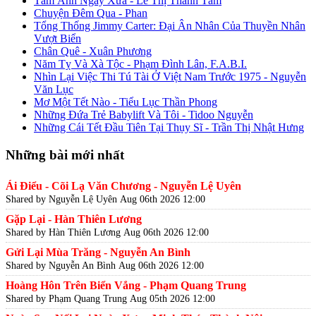
Tấm Ảnh Ngày Xưa - Lê Thị Thanh Tâm
Chuyện Đêm Qua - Phan
Tổng Thống Jimmy Carter: Đại Ân Nhân Của Thuyền Nhân
Vượt Biển
Chân Quê - Xuân Phương
Năm Tỵ Và Xà Tộc - Phạm Đình Lân, F.A.B.I.
Nhìn Lại Việc Thi Tú Tài Ở Việt Nam Trước 1975 - Nguyễn
Văn Lục
Mơ Một Tết Nào - Tiểu Lục Thần Phong
Những Đứa Trẻ Babylift Và Tôi - Tidoo Nguyễn
Những Cái Tết Đầu Tiên Tại Thụy Sĩ - Trần Thị Nhật Hưng
Những bài mới nhất
Ái Điểu - Cõi Lạ Văn Chương - Nguyễn Lệ Uyên
Shared by Nguyễn Lệ Uyên
Aug 06th 2026 12:00
Gặp Lại - Hàn Thiên Lương
Shared by Hàn Thiên Lương
Aug 06th 2026 12:00
Gửi Lại Mùa Trăng - Nguyễn An Bình
Shared by Nguyễn An Bình
Aug 06th 2026 12:00
Hoàng Hôn Trên Biển Vắng - Phạm Quang Trung
Shared by Phạm Quang Trung
Aug 05th 2026 12:00