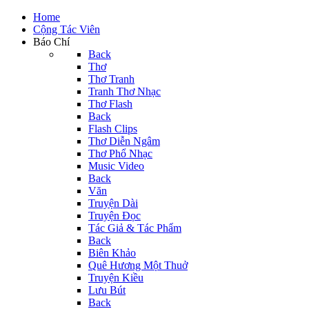
Home
Cộng Tác Viên
Báo Chí
Back
Thơ
Thơ Tranh
Tranh Thơ Nhạc
Thơ Flash
Back
Flash Clips
Thơ Diễn Ngâm
Thơ Phổ Nhạc
Music Video
Back
Văn
Truyện Dài
Truyện Đọc
Tác Giả & Tác Phẩm
Back
Biên Khảo
Quê Hương Một Thuở
Truyện Kiều
Lưu Bút
Back