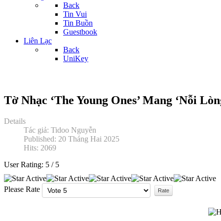
Back
Tin Vui
Tin Buồn
Guestbook
Liên Lạc
Back
UniKey
Tờ Nhạc ‘The Young Ones’ Mang ‘Nỗi Lòng
Details
Tác giả:
Tidoo Nguyễn
Published: 20 Tháng Hai 2025
Hits: 2069
User Rating:
5
/
5
Please Rate