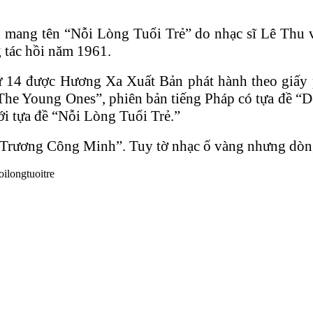
mang tên “Nỗi Lòng Tuổi Trẻ” do nhạc sĩ Lê Thu v
g tác hồi năm 1961.
ứ 14 được Hương Xa Xuất Bản phát hành theo giấ
The Young Ones”, phiên bản tiếng Pháp có tựa đề “D
với tựa đề “Nỗi
Lòng Tuổi T
rẻ.”
à “Trương Công Minh”. Tuy tờ nhạc ố vàng nhưng dòn