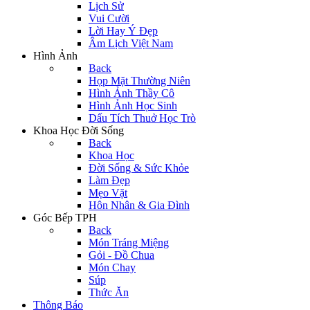
Lịch Sử
Vui Cười
Lời Hay Ý Đẹp
Âm Lịch Việt Nam
Hình Ảnh
Back
Họp Mặt Thường Niên
Hình Ảnh Thầy Cô
Hình Ảnh Học Sinh
Dấu Tích Thuở Học Trò
Khoa Học Đời Sống
Back
Khoa Học
Đời Sống & Sức Khỏe
Làm Đẹp
Mẹo Vặt
Hôn Nhân & Gia Đình
Góc Bếp TPH
Back
Món Tráng Miệng
Gỏi - Đồ Chua
Món Chay
Súp
Thức Ăn
Thông Báo