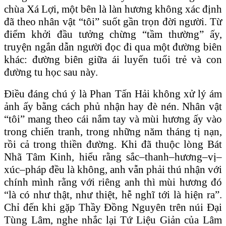
chùa Xá Lợi, một bên là làn hương không xác định
đã theo nhân vật “tôi” suốt gần trọn đời người. Từ
điểm khởi đầu tưởng chừng “tầm thường” ấy,
truyện ngắn dẫn người đọc đi qua một đường biên
khác: đường biên giữa ái luyến tuổi trẻ và con
đường tu học sau này.
Điều đáng chú ý là Phan Tấn Hải không xử lý ám
ảnh ấy bằng cách phủ nhận hay đè nén. Nhân vật
“tôi” mang theo cái nắm tay và mùi hương ấy vào
trong chiến tranh, trong những năm tháng tị nạn,
rồi cả trong thiền đường. Khi đã thuộc lòng Bát
Nhã Tâm Kinh, hiểu rằng sắc–thanh–hương–vị–
xúc–pháp đều là không, anh vẫn phải thú nhận với
chính mình rằng với riêng anh thì mùi hương đó
“là có như thật, như thiệt, hễ nghĩ tới là hiện ra”.
Chỉ đến khi gặp Thầy Đồng Nguyên trên núi Đại
Tùng Lâm, nghe nhắc lại Tứ Liệu Giản của Lâm