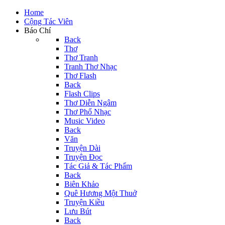
Home
Cộng Tác Viên
Báo Chí
Back
Thơ
Thơ Tranh
Tranh Thơ Nhạc
Thơ Flash
Back
Flash Clips
Thơ Diễn Ngâm
Thơ Phổ Nhạc
Music Video
Back
Văn
Truyện Dài
Truyện Đọc
Tác Giả & Tác Phẩm
Back
Biên Khảo
Quê Hương Một Thuở
Truyện Kiều
Lưu Bút
Back