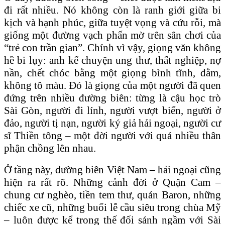
đi rất nhiều. Nó không còn là ranh giới giữa bi
kịch và hạnh phúc, giữa tuyệt vọng và cứu rỗi, mà
giống một đường vạch phấn mờ trên sân chơi của
“trẻ con trần gian”. Chính vì vậy, giọng văn không
hề bi lụy: anh kể chuyện ung thư, thất nghiệp, nợ
nần, chết chóc bằng một giọng bình tĩnh, đằm,
không tô màu. Đó là giọng của một người đã quen
đứng trên nhiều đường biên: từng là cậu học trò
Sài Gòn, người đi lính, người vượt biển, người ở
đảo, người tị nạn, người ký giả hải ngoại, người cư
sĩ Thiền tông – một đời người với quá nhiều thân
phận chồng lên nhau.
Ở tầng này, đường biên Việt Nam – hải ngoại cũng
hiện ra rất rõ. Những cảnh đời ở Quận Cam –
chung cư nghèo, tiền tem thư, quán Baron, những
chiếc xe cũ, những buổi lễ cầu siêu trong chùa Mỹ
– luôn được kể trong thế đối sánh ngầm với Sài