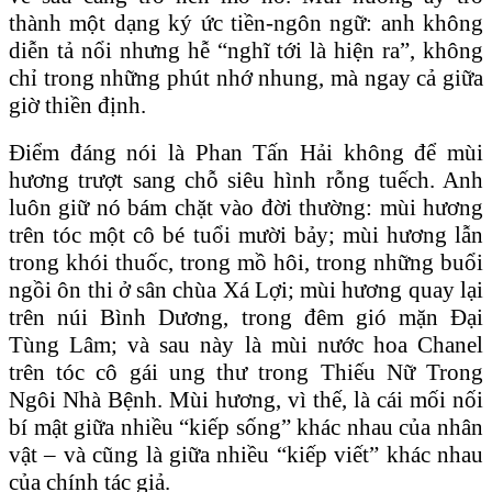
thành một dạng ký ức tiền-ngôn ngữ: anh không
diễn tả nổi nhưng hễ “nghĩ tới là hiện ra”, không
chỉ trong những phút nhớ nhung, mà ngay cả giữa
giờ thiền định.
Điểm đáng nói là Phan Tấn Hải không để mùi
hương trượt sang chỗ siêu hình rỗng tuếch. Anh
luôn giữ nó bám chặt vào đời thường: mùi hương
trên tóc một cô bé tuổi mười bảy; mùi hương lẫn
trong khói thuốc, trong mồ hôi, trong những buổi
ngồi ôn thi ở sân chùa Xá Lợi; mùi hương quay lại
trên núi Bình Dương, trong đêm gió mặn Đại
Tùng Lâm; và sau này là mùi nước hoa Chanel
trên tóc cô gái ung thư trong Thiếu Nữ Trong
Ngôi Nhà Bệnh. Mùi hương, vì thế, là cái mối nối
bí mật giữa nhiều “kiếp sống” khác nhau của nhân
vật – và cũng là giữa nhiều “kiếp viết” khác nhau
của chính tác giả.