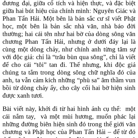
đương đại, giữa cổ tích và hiện thực, và đặc biệt
giữa hai bút hiệu của chính mình: Nguyên Giác và
Phan Tấn Hải. Một bên là bản sắc cư sĩ viết Phật
học, một bên là bản sắc nhà văn, nhà báo đời
thường; hai cái tên như hai bờ của dòng sông văn
chương Phan Tấn Hải, nhưng ở dưới đáy lại là
cùng một dòng chảy, như chính anh từng tâm sự
với độc giả: chỉ là “trâu bùn qua sông”, chỉ là viết
để cho cái “tôi” tan đi. Thế nhưng, khi độc giả
chúng ta tắm trong dòng sông chữ nghĩa đó của
anh, ta vẫn cảm kích những “phù sa” âm thầm vun
bồi từ dòng chảy ấy, cho cây cối hai bờ hiện sinh
được xanh tươi.
Bài viết này, khởi đi từ hai hình ảnh cụ thể: một
cái nắm tay, và một mùi hương, muốn phác lại
những đường biên hiện sinh đó trong thế giới văn
chương và Phật học của Phan Tấn Hải – để từ đó