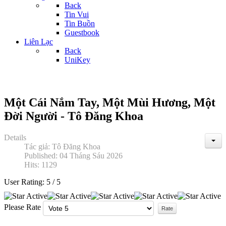
Back
Tin Vui
Tin Buồn
Guestbook
Liên Lạc
Back
UniKey
Một Cái Nắm Tay, Một Mùi Hương, Một
Đời Người - Tô Đăng Khoa
Details
Tác giả:
Tô Đăng Khoa
Published: 04 Tháng Sáu 2026
Hits: 1129
User Rating:
5
/
5
Please Rate