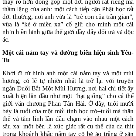
thấy rõ hơn đóng góp một đời người rất riêng mà
thầm lặng của anh: một cách tiếp cận Phật học rất
đời thường, nơi anh vừa là “trẻ con của trần gian”,
vừa là “kẻ ở miền xa” cố giữ cho mình một cái
nhìn hiền lành giữa thế giới đầy dẫy dối trá và độc
ác.
Một cái nắm tay và đường biên hiện sinh Yêu-
Tu
Khởi đi từ hình ảnh một cái nắm tay và một mùi
hương, có lẽ tự nhiên nhất là trở lại với truyện
ngắn Đuổi Bắt Một Mùi Hương, nơi hai chi tiết ấy
xuất hiện lần đầu như một “hạt giống” cho cả thế
giới văn chương Phan Tấn Hải. Ở đây, tuổi mười
bảy là tuổi của một mối tình học trò–tuổi mà thân
thể và tâm linh lần đầu chạm vào nhau một cách
sâu xa: một bên là xúc giác rất cụ thể của da thịt
trong khoảnh khắc nắm tay cô bé áo trắng ở sân