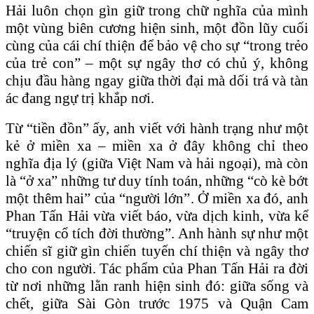
Hải luôn chọn gìn giữ trong chữ nghĩa của mình
một vùng biên cương hiện sinh, một đồn lũy cuối
cùng của cái chí thiện để bảo vệ cho sự “trong trẻo
của trẻ con” – một sự ngây thơ có chủ ý, không
chịu đầu hàng ngay giữa thời đại mà dối trá và tàn
ác đang ngự trị khắp nơi.
Từ “tiền đồn” ấy, anh viết với hành trạng như một
kẻ ở miền xa – miền xa ở đây không chỉ theo
nghĩa địa lý (giữa Việt Nam và hải ngoại), mà còn
là “ở xa” những tư duy tính toán, những “cò kè bớt
một thêm hai” của “người lớn”. Ở miền xa đó, anh
Phan Tấn Hải vừa viết báo, vừa dịch kinh, vừa kể
“truyện cổ tích đời thường”. Anh hành sự như một
chiến sĩ giữ gìn chiến tuyến chí thiện và ngây thơ
cho con người. Tác phẩm của Phan Tấn Hải ra đời
từ nơi những lằn ranh hiện sinh đó: giữa sống và
chết, giữa Sài Gòn trước 1975 và Quận Cam