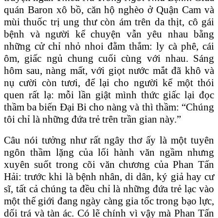
quán Baron xô bồ, căn hộ nghèo ở Quận Cam và
mùi thuốc trị ung thư còn ám trên da thịt, cô gái
bệnh và người kể chuyện vẫn yêu nhau bằng
những cử chỉ nhỏ nhoi đằm thắm: ly cà phê, cái
ôm, giấc ngủ chung cuối cùng với nhau. Sáng
hôm sau, nàng mất, với giọt nước mắt đã khô và
nụ cười còn tươi, để lại cho người kể một thói
quen rất lạ: mỗi lần giật mình thức giấc lại đọc
thầm ba biến Đại Bi cho nàng và thì thầm: “Chúng
tôi chỉ là những đứa trẻ trên trần gian này.”
Câu nói tưởng như rất ngây thơ ấy là một tuyên
ngôn thầm lặng của lối hành văn ngầm nhưng
xuyên suốt trong cõi văn chương của Phan Tấn
Hải: trước khi là bệnh nhân, di dân, ký giả hay cư
sĩ, tất cả chúng ta đều chỉ là những đứa trẻ lạc vào
một thế giới đang ngày càng gia tốc trong bạo lực,
dối trá và tàn ác. Có lẽ chính vì vậy mà Phan Tấn