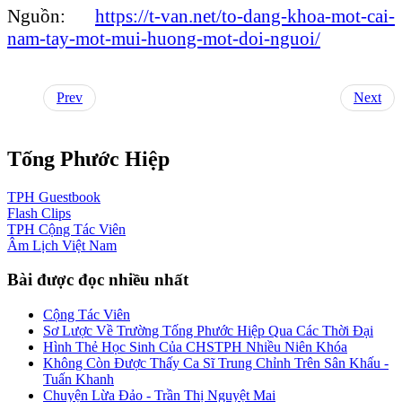
Nguồn:
https://t-van.net/to-dang-khoa-mot-cai-
nam-tay-mot-mui-huong-mot-doi-nguoi/
Prev
Next
Tống Phước Hiệp
TPH
Guestbook
Flash
Clips
TPH
Cộng Tác Viên
Âm Lịch
Việt Nam
Bài được đọc nhiều nhất
Cộng Tác Viên
Sơ Lược Về Trường Tống Phước Hiệp Qua Các Thời Đại
Hình Thẻ Học Sinh Của CHSTPH Nhiều Niên Khóa
Không Còn Được Thấy Ca Sĩ Trung Chỉnh Trên Sân Khấu -
Tuấn Khanh
Chuyện Lừa Đảo - Trần Thị Nguyệt Mai