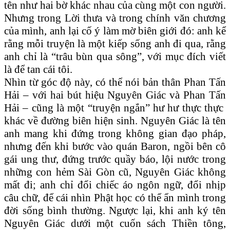
tên như hai bờ khác nhau của cùng một con người.
Nhưng trong Lời thưa và trong chính văn chương
của mình, anh lại cố ý làm mờ biên giới đó: anh kể
rằng mỗi truyện là một kiếp sống anh đi qua, rằng
anh chỉ là “trâu bùn qua sông”, với mục đích viết
là để tan cái tôi.
Nhìn từ góc độ này, có thể nói bản thân Phan Tấn
Hải – với hai bút hiệu Nguyên Giác và Phan Tấn
Hải – cũng là một “truyện ngắn” hư hư thực thực
khác về đường biên hiện sinh. Nguyên Giác là tên
anh mang khi đứng trong không gian đạo pháp,
nhưng đến khi bước vào quán Baron, ngồi bên cô
gái ung thư, đứng trước quầy báo, lội nước trong
những con hẻm Sài Gòn cũ, Nguyên Giác không
mất đi; anh chỉ đổi chiếc áo ngôn ngữ, đổi nhịp
câu chữ, để cái nhìn Phật học có thể ẩn mình trong
đời sống bình thường. Ngược lại, khi anh ký tên
Nguyên Giác dưới một cuốn sách Thiền tông,