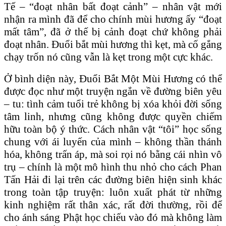
Tế – “đoạt nhân bất đoạt cảnh” – nhân vật mới
nhận ra mình đã để cho chính mùi hương ấy “đoạt
mất tâm”, đã ở thế bị cảnh đoạt chứ không phải
đoạt nhân. Đuổi bắt mùi hương thì kẹt, mà cố gắng
chạy trốn nó cũng vẫn là kẹt trong một cực khác.
Ở bình diện này, Đuổi Bắt Một Mùi Hương có thể
được đọc như một truyện ngắn về đường biên yêu
– tu: tình cảm tuổi trẻ không bị xóa khỏi đời sống
tâm linh, nhưng cũng không được quyền chiếm
hữu toàn bộ ý thức. Cách nhân vật “tôi” học sống
chung với ái luyến của mình – không thần thánh
hóa, không trấn áp, mà soi rọi nó bằng cái nhìn vô
trụ – chính là một mô hình thu nhỏ cho cách Phan
Tấn Hải đi lại trên các đường biên hiện sinh khác
trong toàn tập truyện: luôn xuất phát từ những
kinh nghiệm rất thân xác, rất đời thường, rồi để
cho ánh sáng Phật học chiếu vào đó mà không làm