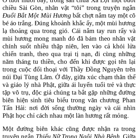
chiều Sài Gòn, nhân vật “tôi” trong truyện ngắn
Đuổi Bắt Một Mùi Hương
bất chợt nắm tay một cô
bé áo trắng. Đúng khoảnh khắc ấy, một mùi hương
lạ thoảng qua trong gió. Cái nắm tay run rẩy và
mùi hương mong manh đó đã bám theo nhân vật
chính suốt nhiều thập niên, len vào cả khói lửa
chiến tranh, theo qua trại tị nạn, đi cùng những
năm tháng tu thiền, cho đến khi được gọi tên lại
trong cuộc đối thoại với Thầy Đồng Nguyên trên
núi Đại Tùng Lâm. Ở đây, giữa xúc chạm thân thể
và giáo lý nhà Phật, giữa ái luyến tuổi trẻ và thực
tập vô trụ, độc giả chúng ta bắt gặp những đường
biên hiện sinh tiêu biểu trong văn chương Phan
Tấn Hải: nơi đời sống thường ngày và cái nhìn
Phật học chỉ cách nhau một làn hương rất mỏng.
Một đường biên khác cũng được nhận ra trong
truyện ngắn
Thiếu Nữ Trong Ngôi Nhà Bệnh
. Giữa