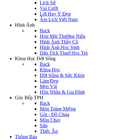
Lịch Sử
Vui Cười
Lời Hay Ý Đẹp
Âm Lịch Việt Nam
Hình Ảnh
Back
Họp Mặt Thường Niên
Hình Ảnh Thầy Cô
Hình Ảnh Học Sinh
Dấu Tích Thuở Học Trò
Khoa Học Đời Sống
Back
Khoa Học
Đời Sống & Sức Khỏe
Làm Đẹp
Mẹo Vặt
Hôn Nhân & Gia Đình
Góc Bếp TPH
Back
Món Tráng Miệng
Gỏi - Đồ Chua
Món Chay
Súp
Thức Ăn
Thông Báo