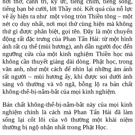
hơi thở, cảnh trí, ký ức, tiếng chim, tiếng sóng,
tiếng bạn bè cười, lời Thầy nói. Kết quả của nỗ lực
vẽ ấy hiện ra như một vòng tròn Thiền tông – một
nét cọ duy nhất, nơi mọi thứ cùng hiện mà không
thứ gì được phân biệt, gọi tên. Đây là một chuyển
động rất đặc trưng của Phan Tấn Hải: từ một hình
ảnh rất cụ thể (mùi hương), anh dẫn người đọc đến
ngưỡng cửa của một kinh nghiệm Thiền học mà
không cần thuyết giảng dài dòng. Phật học, trong
văn anh, như một cách để nhìn lại những ám ảnh
rất người – mùi hương ấy, khi được soi dưới ánh
sáng vô thường và vô ngã, bỗng lộ ra bản chất
không-thể-bị-nắm-bắt của mọi kinh nghiệm.
Bản chất không-thể-bị-nắm-bắt này của mọi kinh
nghiệm chính là cách mà Phan Tấn Hải đã làm
sống lại cốt lõi của vô thường một khái niệm
thường bị ngộ nhận nhất trong Phật Học.