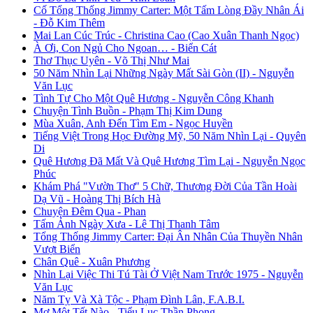
Cố Tổng Thống Jimmy Carter: Một Tấm Lòng Đầy Nhân Ái
- Đỗ Kim Thêm
Mai Lan Cúc Trúc - Christina Cao (Cao Xuân Thanh Ngọc)
À Ơi, Con Ngủ Cho Ngoan… - Biển Cát
Thơ Thục Uyên - Võ Thị Như Mai
50 Năm Nhìn Lại Những Ngày Mất Sài Gòn (II) - Nguyễn
Văn Lục
Tình Tự Cho Một Quê Hương - Nguyễn Công Khanh
Chuyện Tình Buồn - Phạm Thị Kim Dung
Mùa Xuân, Anh Đến Tìm Em - Ngọc Huyền
Tiếng Việt Trong Học Đường Mỹ, 50 Năm Nhìn Lại - Quyên
Di
Quê Hương Đã Mất Và Quê Hương Tìm Lại - Nguyễn Ngọc
Phúc
Khám Phá "Vườn Thơ" 5 Chữ, Thương Đời Của Tần Hoài
Dạ Vũ - Hoàng Thị Bích Hà
Chuyện Đêm Qua - Phan
Tấm Ảnh Ngày Xưa - Lê Thị Thanh Tâm
Tổng Thống Jimmy Carter: Đại Ân Nhân Của Thuyền Nhân
Vượt Biển
Chân Quê - Xuân Phương
Nhìn Lại Việc Thi Tú Tài Ở Việt Nam Trước 1975 - Nguyễn
Văn Lục
Năm Tỵ Và Xà Tộc - Phạm Đình Lân, F.A.B.I.
Mơ Một Tết Nào - Tiểu Lục Thần Phong