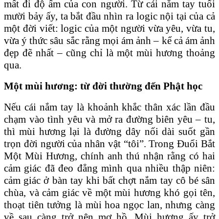
mất đi độ ấm của con người. Từ cái nắm tay tuổi
mười bảy ấy, ta bắt đầu nhìn ra logic nội tại của cả
một đời viết: logic của một người vừa yêu, vừa tu,
vừa ý thức sâu sắc rằng mọi ám ảnh – kể cả ám ảnh
đẹp đẽ nhất – cũng chỉ là một mùi hương thoảng
qua.
Một mùi hương: từ đời thường đến Phật học
Nếu cái nắm tay là khoảnh khắc thân xác lần đầu
chạm vào tình yêu và mở ra đường biên yêu – tu,
thì mùi hương lại là đường dây nối dài suốt gần
trọn đời người của nhân vật “tôi”. Trong Đuổi Bắt
Một Mùi Hương, chính anh thú nhận rằng có hai
cảm giác đã đeo đẳng mình qua nhiều thập niên:
cảm giác ở bàn tay khi bất chợt nắm tay cô bé sân
chùa, và cảm giác về một mùi hương khó gọi tên,
thoạt tiên tưởng là mùi hoa ngọc lan, nhưng càng
về sau càng trở nên mơ hồ. Mùi hương ấy trở