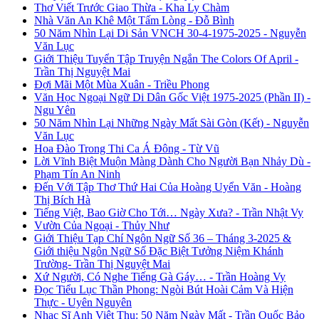
Thơ Viết Trước Giao Thừa - Kha Ly Chàm
Nhà Văn An Khê Một Tấm Lòng - Đỗ Bình
50 Năm Nhìn Lại Di Sản VNCH 30-4-1975-2025 - Nguyễn
Văn Lục
Giới Thiệu Tuyển Tập Truyện Ngắn The Colors Of April -
Trần Thị Nguyệt Mai
Đợi Mãi Một Mùa Xuân - Triều Phong
Văn Học Ngoại Ngữ Di Dân Gốc Việt 1975-2025 (Phần II) -
Ngu Yên
50 Năm Nhìn Lại Những Ngày Mất Sài Gòn (Kết) - Nguyễn
Văn Lục
Hoa Đào Trong Thi Ca Á Đông - Từ Vũ
Lời Vĩnh Biệt Muộn Màng Dành Cho Người Bạn Nhảy Dù -
Phạm Tín An Ninh
Đến Với Tập Thơ Thứ Hai Của Hoàng Uyển Văn - Hoàng
Thị Bích Hà
Tiếng Việt, Bao Giờ Cho Tới… Ngày Xưa? - Trần Nhật Vy
Vườn Của Ngoại - Thủy Như
Giới Thiệu Tạp Chí Ngôn Ngữ Số 36 – Tháng 3-2025 &
Giới thiệu Ngôn Ngữ Số Đặc Biệt Tưởng Niệm Khánh
Trường- Trần Thị Nguyệt Mai
Xứ Người, Có Nghe Tiếng Gà Gáy… - Trần Hoàng Vy
Đọc Tiểu Lục Thần Phong: Ngòi Bút Hoài Cảm Và Hiện
Thực - Uyên Nguyên
Nhạc Sĩ Anh Việt Thu: 50 Năm Ngày Mất - Trần Quốc Bảo