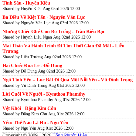
Tình Sầu - Huyền Kiêu
Shared by Huyền Kiêu
Aug 03rd 2026 12:00
Ba Điều Về Kiệt Tấn - Nguyễn Văn Lục
Shared by Nguyễn Văn Lục
Aug 03rd 2026 12:00
Những Chiếc Ghế Còn Bỏ Trống - Trần Kiêu Bạc
Shared by Huỳnh Liễu Ngạn
Aug 02nd 2026 12:00
Mai Thảo Và Hành Trình Đi Tìm Thời Gian Đã Mất - Liễu
Trương
Shared by Liễu Trương
Aug 02nd 2026 12:00
Hai Chiếc Đũa Lẻ - Đỗ Dung
Shared by Đỗ Dung
Aug 02nd 2026 12:00
Ngô Tịnh Yên – Lục Bát Đi Qua Một Nỗi Yên - Vũ Đình Trọng
Shared by Vũ Đình Trọng
Aug 01st 2026 12:00
Lời Cuối Về Người - Kymthoa Phamthy
Shared by Kymthoa Phamthy
Aug 01st 2026 12:00
Vệt Khói - Đặng Kim Côn
Shared by Đặng Kim Côn
Aug 01st 2026 12:00
Yêu: Thế Nào Là Đủ - Ngu Yên
Shared by Ngu Yên
Aug 01st 2026 12:00
Copyright © 2009 - 2026
Tống Phước Hiệp