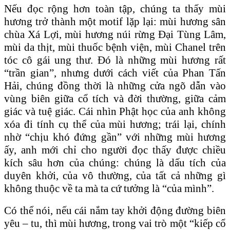
Nếu đọc rộng hơn toàn tập, chúng ta thấy mùi
hương trở thành một motif lặp lại: mùi hương sân
chùa Xá Lợi, mùi hương núi rừng Đại Tùng Lâm,
mùi da thịt, mùi thuốc bệnh viện, mùi Chanel trên
tóc cô gái ung thư. Đó là những mùi hương rất
“trần gian”, nhưng dưới cách viết của Phan Tấn
Hải, chúng đồng thời là những cửa ngõ dẫn vào
vùng biên giữa cổ tích và đời thường, giữa cảm
giác và tuệ giác. Cái nhìn Phật học của anh không
xóa đi tính cụ thể của mùi hương; trái lại, chính
nhờ “chịu khó đứng gần” với những mùi hương
ấy, anh mới chỉ cho người đọc thấy được chiều
kích sâu hơn của chúng: chúng là dấu tích của
duyên khởi, của vô thường, của tất cả những gì
không thuộc về ta mà ta cứ tưởng là “của mình”.
Có thể nói, nếu cái nắm tay khởi động đường biên
yêu – tu, thì mùi hương, trong vai trò một “kiếp cổ