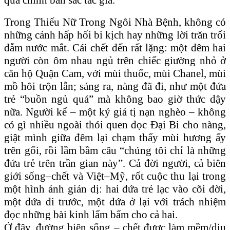
Trong Thiếu Nữ Trong Ngôi Nhà Bệnh, không có
những cảnh hấp hối bi kịch hay những lời trăn trối
đẫm nước mắt. Cái chết đến rất lặng: một đêm hai
người còn ôm nhau ngủ trên chiếc giường nhỏ ở
căn hộ Quận Cam, với mùi thuốc, mùi Chanel, mùi
mồ hôi trộn lẫn; sáng ra, nàng đã đi, như một đứa
trẻ “buồn ngủ quá” mà không bao giờ thức dậy
nữa. Người kể – một ký giả tị nạn nghèo – không
có gì nhiều ngoài thói quen đọc Đại Bi cho nàng,
giật mình giữa đêm lại chạm thấy mùi hương ấy
trên gối, rồi lầm bầm câu “chúng tôi chỉ là những
đứa trẻ trên trần gian này”. Cả đời người, cả biên
giới sống–chết và Việt–Mỹ, rốt cuộc thu lại trong
một hình ảnh giản dị: hai đứa trẻ lạc vào cõi đời,
một đứa đi trước, một đứa ở lại với trách nhiệm
đọc những bài kinh lẩm bẩm cho cả hai.
Ở đây, đường biên sống – chết được làm mềm/dịu