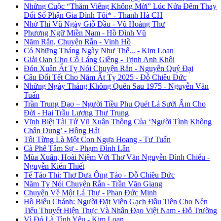
Những Cuộc “Thăm Viếng Không Mời” Lúc Nửa Đêm Thay
Đổi Số Phận Gia Đình Tôi* - Thanh Hà CH
Nhớ Thi Vũ Ngày Giỗ Đầu - Vũ Hoàng Thư
Phương Ngữ Miền Nam - Hồ Đình Vũ
Năm Rắn, Chuyện Rắn - Vinh Hồ
Có Những Tháng Ngày Như Thế... - Kim Loan
Giải Oan Cho Cô Láng Giềng - Trịnh Anh Khôi
Đón Xuân Ất Tỵ Nói Chuyện Rắn - Nguyễn Quý Đại
Câu Đối Tết Cho Năm Ất Tỵ 2025 - Đỗ Chiêu Đức
Những Ngày Tháng Không Quên Sau 1975 - Nguyễn Văn
Tuấn
Trần Trung Đạo – Người Tiều Phu Quét Lá Sưởi Ấm Cho
Đời - Hai Trầu Lương Thư Trung
Vĩnh Biệt Tài Tử Vũ Xuân Thông Của ‘Người Tình Không
Chân Dung’ - Hồng Hải
Tôi Từng Là Một Con Ngựa Hoang - Tư Tuấn
Cà Phê Tâm Sự - Phạm Đình Lân
Mùa Xuân, Hoài Niệm Với Thơ Văn Nguyễn Đình Chiểu -
Nguyễn Kiến Thiết
Tế Táo Thi: Thơ Đưa Ông Táo - Đỗ Chiêu Đức
Năm Tỵ Nói Chuyện Rắn - Trần Văn Giang
Chuyện Về Một Lá Thư - Phan Đức Minh
Hồ Biểu Chánh: Người Đặt Viên Gạch Đầu Tiên Cho Nền
Tiểu Thuyết Hiện Thực Và Nhân Đạo Việt Nam - Đỗ Trường
Vì Đó Là Tình Yêu - Kim Loan