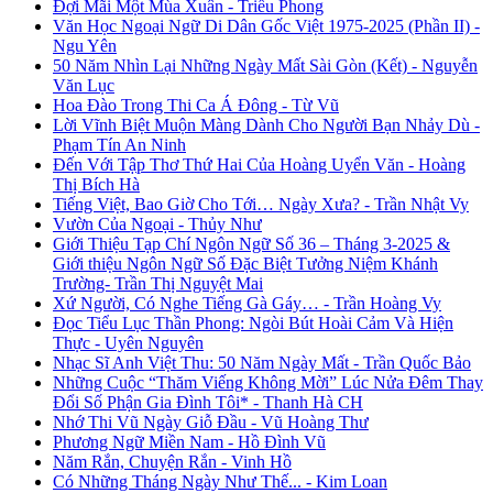
Đợi Mãi Một Mùa Xuân - Triều Phong
Văn Học Ngoại Ngữ Di Dân Gốc Việt 1975-2025 (Phần II) -
Ngu Yên
50 Năm Nhìn Lại Những Ngày Mất Sài Gòn (Kết) - Nguyễn
Văn Lục
Hoa Đào Trong Thi Ca Á Đông - Từ Vũ
Lời Vĩnh Biệt Muộn Màng Dành Cho Người Bạn Nhảy Dù -
Phạm Tín An Ninh
Đến Với Tập Thơ Thứ Hai Của Hoàng Uyển Văn - Hoàng
Thị Bích Hà
Tiếng Việt, Bao Giờ Cho Tới… Ngày Xưa? - Trần Nhật Vy
Vườn Của Ngoại - Thủy Như
Giới Thiệu Tạp Chí Ngôn Ngữ Số 36 – Tháng 3-2025 &
Giới thiệu Ngôn Ngữ Số Đặc Biệt Tưởng Niệm Khánh
Trường- Trần Thị Nguyệt Mai
Xứ Người, Có Nghe Tiếng Gà Gáy… - Trần Hoàng Vy
Đọc Tiểu Lục Thần Phong: Ngòi Bút Hoài Cảm Và Hiện
Thực - Uyên Nguyên
Nhạc Sĩ Anh Việt Thu: 50 Năm Ngày Mất - Trần Quốc Bảo
Những Cuộc “Thăm Viếng Không Mời” Lúc Nửa Đêm Thay
Đổi Số Phận Gia Đình Tôi* - Thanh Hà CH
Nhớ Thi Vũ Ngày Giỗ Đầu - Vũ Hoàng Thư
Phương Ngữ Miền Nam - Hồ Đình Vũ
Năm Rắn, Chuyện Rắn - Vinh Hồ
Có Những Tháng Ngày Như Thế... - Kim Loan