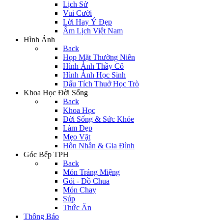
Lịch Sử
Vui Cười
Lời Hay Ý Đẹp
Âm Lịch Việt Nam
Hình Ảnh
Back
Họp Mặt Thường Niên
Hình Ảnh Thầy Cô
Hình Ảnh Học Sinh
Dấu Tích Thuở Học Trò
Khoa Học Đời Sống
Back
Khoa Học
Đời Sống & Sức Khỏe
Làm Đẹp
Mẹo Vặt
Hôn Nhân & Gia Đình
Góc Bếp TPH
Back
Món Tráng Miệng
Gỏi - Đồ Chua
Món Chay
Súp
Thức Ăn
Thông Báo