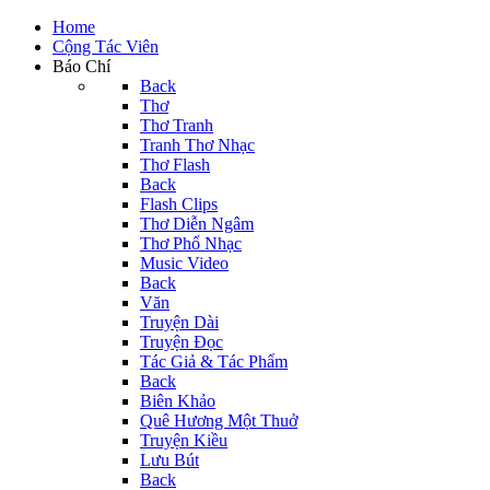
Home
Cộng Tác Viên
Báo Chí
Back
Thơ
Thơ Tranh
Tranh Thơ Nhạc
Thơ Flash
Back
Flash Clips
Thơ Diễn Ngâm
Thơ Phổ Nhạc
Music Video
Back
Văn
Truyện Dài
Truyện Đọc
Tác Giả & Tác Phẩm
Back
Biên Khảo
Quê Hương Một Thuở
Truyện Kiều
Lưu Bút
Back