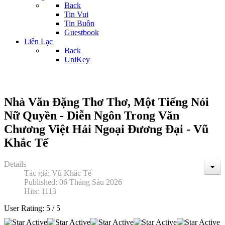
Back
Tin Vui
Tin Buồn
Guestbook
Liên Lạc
Back
UniKey
Nhà Văn Đặng Thơ Thơ, Một Tiếng Nói
Nữ Quyền - Diễn Ngôn Trong Văn
Chương Việt Hải Ngoại Đương Đại - Vũ
Khắc Tế
Details
Tác giả:
Vũ Khăc Tế
Published: 06 Tháng Sáu 2026
Hits: 1113
User Rating:
5
/
5