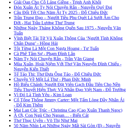
Giải Oan Cho Cô Láng Giềng - Trịnh Anh Khôi
Đón Xuân Ất Tỵ Nói Chuyện Rắn - Nguyễn Quý Đại
Câu Đối Tết Cho Năm Ất Tỵ 2025 - Đỗ Chiêu Đức
Trần Trung Đạo – Người Tiều Phu Quét Lá Sưởi Ấm Cho
Đời - Hai Trầu Lương Thư Trung
Những Ngày Tháng Không Quên Sau 1975 - Nguyễn Văn
Tuấn
Vĩnh Biệt Tài Tử Vũ Xuân Thông Của ‘Người Tình Không
Chân Dung’ - Hồng Hải
Tôi Từng Là Một Con Ngựa Hoang - Tư Tuấn
Cà Phê Tâm Sự - Phạm Đình Lân
Năm Tỵ Nói Chuyện Rắn - Trần Văn Giang
Mùa Xuân, Hoài Niệm Với Thơ Văn Nguyễn Đình Chiểu -
Nguyễn Kiến Thiết
Tế Táo Thi: Thơ Đưa Ông Táo - Đỗ Chiêu Đức
Chuyện Về Một Lá Thư - Phan Đức Minh
Hồ Biểu Chánh: Người Đặt Viên Gạch Đầu Tiên Cho Nền
Tiểu Thuyết Hiện Thực Và Nhân Đạo Việt Nam - Đỗ Trường
Vì Đó Là Tình Yêu - Kim Loan
Cố Tổng Thống Jimmy Carter: Một Tấm Lòng Đầy Nhân Ái
- Đỗ Kim Thêm
Mai Lan Cúc Trúc - Christina Cao (Cao Xuân Thanh Ngọc)
À Ơi, Con Ngủ Cho Ngoan… - Biển Cát
Thơ Thục Uyên - Võ Thị Như Mai
50 Năm Nhìn Lại Những Ngày Mất Sài Gòn (II) - Nguyễn