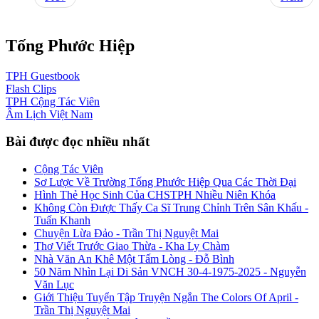
Tống Phước Hiệp
TPH
Guestbook
Flash
Clips
TPH
Cộng Tác Viên
Âm Lịch
Việt Nam
Bài được đọc nhiều nhất
Cộng Tác Viên
Sơ Lược Về Trường Tống Phước Hiệp Qua Các Thời Đại
Hình Thẻ Học Sinh Của CHSTPH Nhiều Niên Khóa
Không Còn Được Thấy Ca Sĩ Trung Chỉnh Trên Sân Khấu -
Tuấn Khanh
Chuyện Lừa Đảo - Trần Thị Nguyệt Mai
Thơ Viết Trước Giao Thừa - Kha Ly Chàm
Nhà Văn An Khê Một Tấm Lòng - Đỗ Bình
50 Năm Nhìn Lại Di Sản VNCH 30-4-1975-2025 - Nguyễn
Văn Lục
Giới Thiệu Tuyển Tập Truyện Ngắn The Colors Of April -
Trần Thị Nguyệt Mai