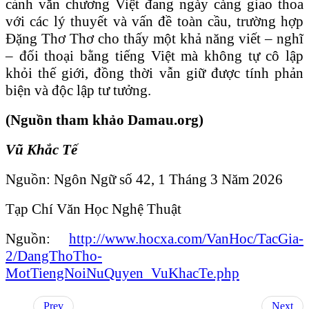
cảnh văn chương Việt đang ngày càng giao thoa
với các lý thuyết và vấn đề toàn cầu, trường hợp
Đặng Thơ Thơ cho thấy một khả năng viết – nghĩ
– đối thoại bằng tiếng Việt mà không tự cô lập
khỏi thế giới, đồng thời vẫn giữ được tính phản
biện và độc lập tư tưởng.
(Nguồn tham khảo Damau.org)
Vũ Khắc Tế
Nguồn: Ngôn Ngữ số 42, 1 Tháng 3 Năm 2026
Tạp Chí Văn Học Nghệ Thuật
Nguồn:
http://www.hocxa.com/VanHoc/TacGia-
2/DangThoTho-
MotTiengNoiNuQuyen_VuKhacTe.php
Prev
Next