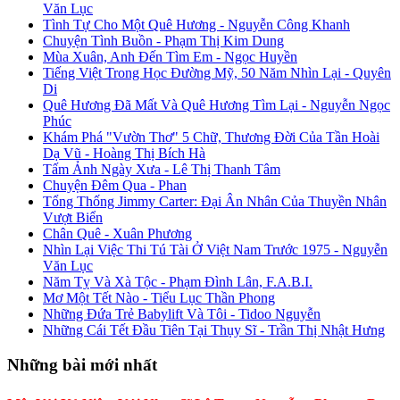
Văn Lục
Tình Tự Cho Một Quê Hương - Nguyễn Công Khanh
Chuyện Tình Buồn - Phạm Thị Kim Dung
Mùa Xuân, Anh Đến Tìm Em - Ngọc Huyền
Tiếng Việt Trong Học Đường Mỹ, 50 Năm Nhìn Lại - Quyên
Di
Quê Hương Đã Mất Và Quê Hương Tìm Lại - Nguyễn Ngọc
Phúc
Khám Phá "Vườn Thơ" 5 Chữ, Thương Đời Của Tần Hoài
Dạ Vũ - Hoàng Thị Bích Hà
Tấm Ảnh Ngày Xưa - Lê Thị Thanh Tâm
Chuyện Đêm Qua - Phan
Tổng Thống Jimmy Carter: Đại Ân Nhân Của Thuyền Nhân
Vượt Biển
Chân Quê - Xuân Phương
Nhìn Lại Việc Thi Tú Tài Ở Việt Nam Trước 1975 - Nguyễn
Văn Lục
Năm Tỵ Và Xà Tộc - Phạm Đình Lân, F.A.B.I.
Mơ Một Tết Nào - Tiểu Lục Thần Phong
Những Đứa Trẻ Babylift Và Tôi - Tidoo Nguyễn
Những Cái Tết Đầu Tiên Tại Thụy Sĩ - Trần Thị Nhật Hưng
Những bài mới nhất