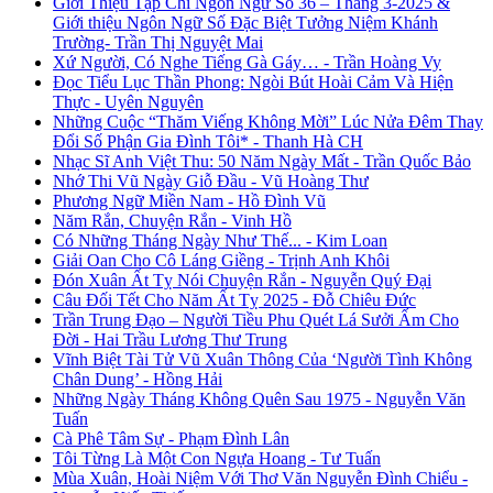
Giới Thiệu Tạp Chí Ngôn Ngữ Số 36 – Tháng 3-2025 &
Giới thiệu Ngôn Ngữ Số Đặc Biệt Tưởng Niệm Khánh
Trường- Trần Thị Nguyệt Mai
Xứ Người, Có Nghe Tiếng Gà Gáy… - Trần Hoàng Vy
Đọc Tiểu Lục Thần Phong: Ngòi Bút Hoài Cảm Và Hiện
Thực - Uyên Nguyên
Những Cuộc “Thăm Viếng Không Mời” Lúc Nửa Đêm Thay
Đổi Số Phận Gia Đình Tôi* - Thanh Hà CH
Nhạc Sĩ Anh Việt Thu: 50 Năm Ngày Mất - Trần Quốc Bảo
Nhớ Thi Vũ Ngày Giỗ Đầu - Vũ Hoàng Thư
Phương Ngữ Miền Nam - Hồ Đình Vũ
Năm Rắn, Chuyện Rắn - Vinh Hồ
Có Những Tháng Ngày Như Thế... - Kim Loan
Giải Oan Cho Cô Láng Giềng - Trịnh Anh Khôi
Đón Xuân Ất Tỵ Nói Chuyện Rắn - Nguyễn Quý Đại
Câu Đối Tết Cho Năm Ất Tỵ 2025 - Đỗ Chiêu Đức
Trần Trung Đạo – Người Tiều Phu Quét Lá Sưởi Ấm Cho
Đời - Hai Trầu Lương Thư Trung
Vĩnh Biệt Tài Tử Vũ Xuân Thông Của ‘Người Tình Không
Chân Dung’ - Hồng Hải
Những Ngày Tháng Không Quên Sau 1975 - Nguyễn Văn
Tuấn
Cà Phê Tâm Sự - Phạm Đình Lân
Tôi Từng Là Một Con Ngựa Hoang - Tư Tuấn
Mùa Xuân, Hoài Niệm Với Thơ Văn Nguyễn Đình Chiểu -