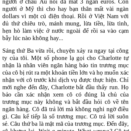
người ở châu Âu nói đã mất 3 ngàn euros. Còn
người ở Mỹ thì cho hay bạn thân mất vài ngàn
dollars vì một cú điện thoại. Rồi ở Việt Nam với
đủ thứ chiêu trò, mánh mung, lừa tiền, lừa tình,
hẹn hò làm việc ở nước ngoài để rồi sa vào cạm
bẫy lúc nào không hay...
Sáng thứ Ba vừa rồi, chuyện xảy ra ngay tại công
ty của tôi. Một số phone lạ gọi cho Charlotte tự
nhận là nhân viên ngân hàng báo tin trương mục
của cô bị rút ra một khoản tiền lớn và họ muốn xác
nhận với cô trước khi dịch vụ được thực hiện. Chỉ
mới nghe đến đây, Charlotte bắt đầu thấy run. Họ
bảo cần xác nhận xem cô có đúng là chủ của
trương mục này không và bắt đầu hỏi cô về tên
ngân hàng. Cô đã trả lời mà không nghi ngờ điều
gì. Câu kế tiếp là số trương mục. Cô trả lời suôn
sẻ. Câu thứ ba là mật mã của trương mục. Đến đây,
cô khựng lại.
Wait a minute. What wrong?
Cô tự