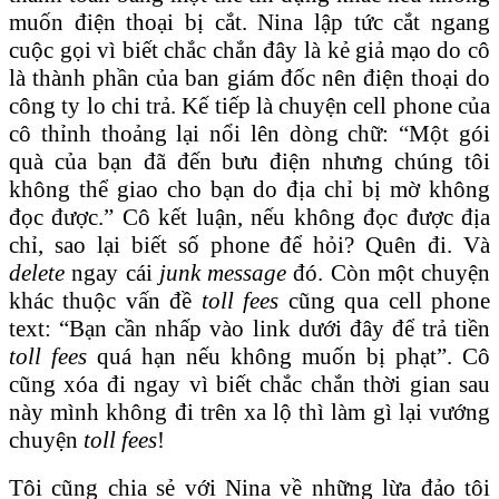
muốn điện thoại bị cắt. Nina lập tức cắt ngang
cuộc gọi vì biết chắc chắn đây là kẻ giả mạo do cô
là thành phần của ban giám đốc nên điện thoại do
công ty lo chi trả. Kế tiếp là chuyện cell phone của
cô thỉnh thoảng lại nổi lên dòng chữ: “Một gói
quà của bạn đã đến bưu điện nhưng chúng tôi
không thể giao cho bạn do địa chỉ bị mờ không
đọc được.” Cô kết luận, nếu không đọc được địa
chỉ, sao lại biết số phone để hỏi? Quên đi. Và
delete
ngay cái
junk message
đó. Còn một chuyện
khác thuộc vấn đề
toll fees
cũng qua cell phone
text: “Bạn cần nhấp vào link dưới đây để trả tiền
toll fees
quá hạn nếu không muốn bị phạt”. Cô
cũng xóa đi ngay vì biết chắc chắn thời gian sau
này mình không đi trên xa lộ thì làm gì lại vướng
chuyện
toll fees
!
Tôi cũng chia sẻ với Nina về những lừa đảo tôi