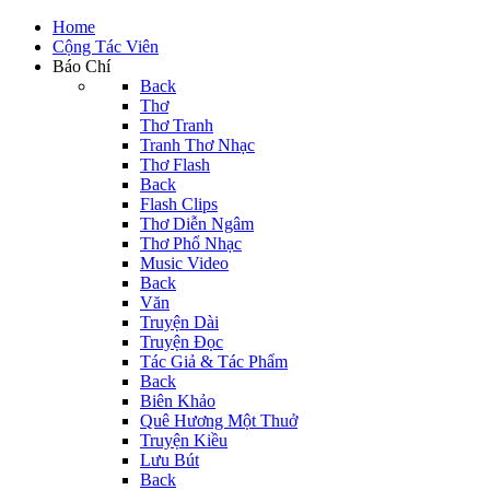
Home
Cộng Tác Viên
Báo Chí
Back
Thơ
Thơ Tranh
Tranh Thơ Nhạc
Thơ Flash
Back
Flash Clips
Thơ Diễn Ngâm
Thơ Phổ Nhạc
Music Video
Back
Văn
Truyện Dài
Truyện Đọc
Tác Giả & Tác Phẩm
Back
Biên Khảo
Quê Hương Một Thuở
Truyện Kiều
Lưu Bút
Back