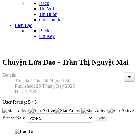
Back
Tin Vui
Tin Buồn
Guestbook
Liên Lạc
Back
UniKey
Chuyện Lừa Đảo - Trần Thị Nguyệt Mai
Details
Tác giả:
Trần Thị Nguyệt Mai
Published: 25 Tháng Bảy 2025
Hits: 32586
User Rating:
5
/
5
Please Rate