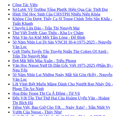
Cộng Tác Viên
Sơ Lược Về Trường Tống Phước Hiệp Qua Các Thời Đại
Hình Thẻ Học Sinh Của CHSTPH Nhiều Niên Khóa
Không Còn Được Thấy Ca Sĩ Trung Chỉnh Trên Sân Khấu -
Tuấn Khanh
Chuyện Lừa Đảo - Trần Thị Nguyệt Mai
Thơ Viết Trước Giao Thừa - Kha Ly Chàm
Nhà Văn An Khê Một Tấm Lòng - Đỗ Bình
50 Năm Nhìn Lại Di Sản VNCH 30-4-1975-2025 - Nguyễn
Văn Lục
Giới Thiệu Tuyển Tập Truyện Ngắn The Colors Of April -
Trần Thị Nguyệt Mai
Đợi Mãi Một Mùa Xuân - Triều Phong
Văn Học Ngoại Ngữ Di Dân Gốc Việt 1975-2025 (Phần II) -
Ngu Yên
50 Năm Nhìn Lại Những Ngày Mất Sài Gòn (Kết) - Nguyễn
Văn Lục
Lời Vĩnh Biệt Muộn Màng Dành Cho Người Bạn Nhảy Dù -
Phạm Tín An Ninh
Hoa Đào Trong Thi Ca Á Đông - Từ Vũ
Đến Với Tập Thơ Thứ Hai Của Hoàng Uyển Văn - Hoàng
Thị Bích Hà
Tiếng Việt, Bao Giờ Cho Tới… Ngày Xưa? - Trần Nhật Vy
Vườn Của Ngoại - Thủy Như