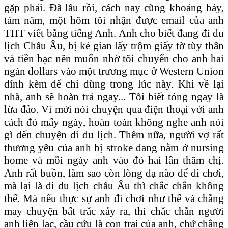
gặp phải. Đã lâu rồi, cách nay cũng khoảng bảy,
tám năm, một hôm tôi nhận được email của anh
THT viết bằng tiếng Anh. Anh cho biết đang đi du
lịch Châu Âu, bị kẻ gian lấy trộm giấy tờ tùy thân
và tiền bạc nên muốn nhờ tôi chuyển cho anh hai
ngàn dollars vào một trương mục ở Western Union
đính kèm để chi dùng trong lúc này. Khi về lại
nhà, anh sẽ hoàn trả ngay... Tôi biết tỏng ngay là
lừa đảo. Vì mới nói chuyện qua điện thoại với anh
cách đó mấy ngày, hoàn toàn không nghe anh nói
gì đến chuyện đi du lịch. Thêm nữa, người vợ rất
thương yêu của anh bị stroke đang nằm ở nursing
home và mỗi ngày anh vào đó hai lần thăm chị.
Anh rất buồn, làm sao còn lòng dạ nào để đi chơi,
mà lại là đi du lịch châu Âu thì chắc chắn không
thể. Mà nếu thực sự anh đi chơi như thế và chẳng
may chuyện bất trắc xảy ra, thì chắc chắn người
anh liên lạc, cầu cứu là con trai của anh, chứ chẳng