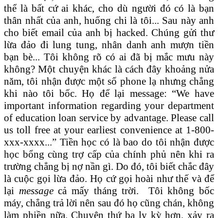
thể là bất cứ ai khác, cho dù người đó có là bạn
thân nhất của anh, huống chi là tôi... Sau này anh
cho biết email của anh bị hacked. Chúng gửi thư
lừa đảo đi lung tung, nhân danh anh mượn tiền
bạn bè... Tôi không rõ có ai đã bị mắc mưu này
không? Một chuyện khác là cách đây khoảng nửa
năm, tôi nhận được một số phone lạ nhưng chẳng
khi nào tôi bốc. Họ để lại message: “We have
important information regarding your department
of education loan service by advantage. Please call
us toll free at your earliest convenience at 1-800-
xxx-xxxx...” Tiền học có là bao do tôi nhận được
học bổng cùng trợ cấp của chính phủ nên khi ra
trường chẳng bị nợ nần gì. Do đó, tôi biết chắc đây
là cuộc gọi lừa đảo. Họ cứ gọi hoài như thế và để
lại
message
cả mấy tháng trời. Tôi không bốc
máy, chẳng trả lời nên sau đó họ cũng chán, không
làm phiền nữa. Chuyện thứ ba ly kỳ hơn, xảy ra