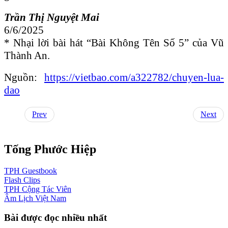
Trần Thị Nguyệt Mai
6/6/2025
* Nhại lời bài hát “Bài Không Tên Số 5” của Vũ
Thành An.
Nguồn:
https://vietbao.com/a322782/chuyen-lua-
dao
Prev
Next
Tống Phước Hiệp
TPH
Guestbook
Flash
Clips
TPH
Cộng Tác Viên
Âm Lịch
Việt Nam
Bài được đọc nhiều nhất