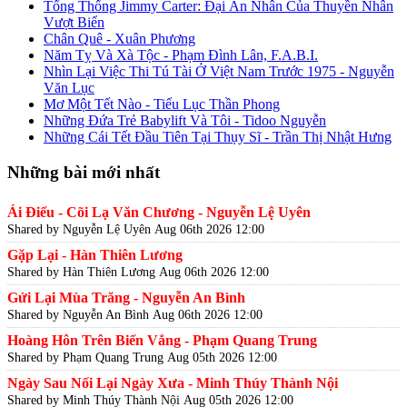
Tổng Thống Jimmy Carter: Đại Ân Nhân Của Thuyền Nhân
Vượt Biển
Chân Quê - Xuân Phương
Năm Tỵ Và Xà Tộc - Phạm Đình Lân, F.A.B.I.
Nhìn Lại Việc Thi Tú Tài Ở Việt Nam Trước 1975 - Nguyễn
Văn Lục
Mơ Một Tết Nào - Tiểu Lục Thần Phong
Những Đứa Trẻ Babylift Và Tôi - Tidoo Nguyễn
Những Cái Tết Đầu Tiên Tại Thụy Sĩ - Trần Thị Nhật Hưng
Những bài mới nhất
Ái Điểu - Cõi Lạ Văn Chương - Nguyễn Lệ Uyên
Shared by Nguyễn Lệ Uyên
Aug 06th 2026 12:00
Gặp Lại - Hàn Thiên Lương
Shared by Hàn Thiên Lương
Aug 06th 2026 12:00
Gửi Lại Mùa Trăng - Nguyễn An Bình
Shared by Nguyễn An Bình
Aug 06th 2026 12:00
Hoàng Hôn Trên Biển Vắng - Phạm Quang Trung
Shared by Phạm Quang Trung
Aug 05th 2026 12:00
Ngày Sau Nối Lại Ngày Xưa - Minh Thúy Thành Nội
Shared by Minh Thúy Thành Nội
Aug 05th 2026 12:00