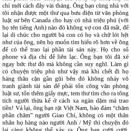
chỉ mới cách đây vài tháng. Ông bạn cùng nhà với
tôi nhận được một thư qua bưu điện từ văn phòng
luật sư bên Canada cho hay có nhà triệu phú (với
họ tên tiếng Anh) nào đó không vợ con đã mất, để
lại di chúc cho người bà con có họ và chữ lót hệt
như của ông, nên họ muốn tìm hiểu rõ hơn về ông
để có thể trao lại phần tài sản này. Họ cho số
phone và địa chỉ để liên lạc. Ông bạn tôi đã xé
ngay bức thư đó mà không cần suy nghĩ. Làm gì
có chuyện triệu phú như vậy mà khi chết đi họ
hàng thân cận gần gũi bên đó không nhảy vô
tranh giành tài sản để phải tốn công văn phòng
luật sư, tốn thêm giấy mực, tem thư tìm cho ra tông
tích người thừa kế ở cách xa ngàn dặm mà trao
tiền! Vả lại, ông bạn rặt Việt Nam, bảo đảm “chăm
phần chăm” người Giao Chỉ, không có một thân
nhân họ hàng nào người Anh / Mỹ thì chuyện đó
lại càng không thể xảy ra. Ông bạn cười cười,