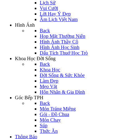
Lịch Sử
Vui Cười
Lời Hay Ý Đẹp
Âm Lịch Việt Nam
Hình Ảnh
Back
Họp Mặt Thường Niên
Hình Ảnh Thầy Cô
Hình Ảnh Học Sinh
Dấu Tích Thuở Học Trò
Khoa Học Đời Sống
Back
Khoa Học
Đời Sống & Sức Khỏe
Làm Đẹp
Mẹo Vặt
Hôn Nhân & Gia Đình
Góc Bếp TPH
Back
Món Tráng Miệng
Gỏi - Đồ Chua
Món Chay
Súp
Thức Ăn
Thông Báo