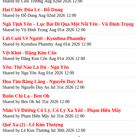
Shared by Liễu Trương
Aug 02nd 2026 12:00
Hai Chiếc Đũa Lẻ - Đỗ Dung
Shared by Đỗ Dung
Aug 02nd 2026 12:00
Ngô Tịnh Yên – Lục Bát Đi Qua Một Nỗi Yên - Vũ Đình Trọng
Shared by Vũ Đình Trọng
Aug 01st 2026 12:00
Lời Cuối Về Người - Kymthoa Phamthy
Shared by Kymthoa Phamthy
Aug 01st 2026 12:00
Vệt Khói - Đặng Kim Côn
Shared by Đặng Kim Côn
Aug 01st 2026 12:00
Yêu: Thế Nào Là Đủ - Ngu Yên
Shared by Ngu Yên
Aug 01st 2026 12:00
Hoa Tím Bằng Lăng - Nguyễn Duy An
Shared by Nguyễn Duy An
Jul 31st 2026 12:00
Buồn Chi Lạ - Ben Oh
Shared by Ben Oh
Jul 31st 2026 12:00
Nhìn Về Đường Cố Lý, Cố Lý Xa Xôi! - Phạm Hiền Mây
Shared by Phạm Hiền Mây
Jul 31st 2026 12:00
Quê Xa (2) - Lê Kim Thượng
Shared by Lê Kim Thượng
Jul 30th 2026 12:00