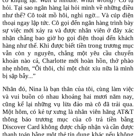
hỏi. Tại sao ngân hàng lại hỏi mình về những điều
như thế? Cô toát mồ hôi, nghi ngờ... Và cúp điện
thoại ngay lập tức. Cô gọi đến ngân hàng trình bày
sự việc mới xảy ra và được nhân viên ở đây xác
nhận chẳng bao giờ họ gọi điện thoại đến khách
hàng như thế. Khi được biết tiền trong trương mục
vẫn còn y nguyên, chẳng một yêu cầu chuyển
khoản nào cả, Charlotte mới hoàn hồn, thở phào
nhẹ nhõm, “Ôi thôi, chỉ một chút xíu nữa là mình
bị sập bẫy...”
Nhân đó, Nina là bạn thân của tôi, cùng làm việc
và vui buồn có nhau khoảng hai mươi năm nay,
cũng kể lại những vụ lừa đảo mà cô đã trải qua.
Một hôm, có kẻ tự xưng là nhân viên hãng AT&T
thông báo trương mục của cô trả tiền bằng
Discover Card không được chấp nhận và cần được
thanh toán bằng một thẻ tín dụng khác nếu không