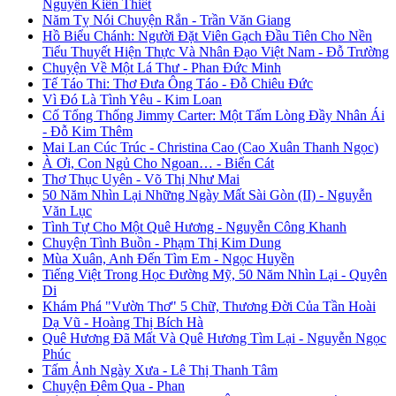
Nguyễn Kiến Thiết
Năm Tỵ Nói Chuyện Rắn - Trần Văn Giang
Hồ Biểu Chánh: Người Đặt Viên Gạch Đầu Tiên Cho Nền
Tiểu Thuyết Hiện Thực Và Nhân Đạo Việt Nam - Đỗ Trường
Chuyện Về Một Lá Thư - Phan Đức Minh
Tế Táo Thi: Thơ Đưa Ông Táo - Đỗ Chiêu Đức
Vì Đó Là Tình Yêu - Kim Loan
Cố Tổng Thống Jimmy Carter: Một Tấm Lòng Đầy Nhân Ái
- Đỗ Kim Thêm
Mai Lan Cúc Trúc - Christina Cao (Cao Xuân Thanh Ngọc)
À Ơi, Con Ngủ Cho Ngoan… - Biển Cát
Thơ Thục Uyên - Võ Thị Như Mai
50 Năm Nhìn Lại Những Ngày Mất Sài Gòn (II) - Nguyễn
Văn Lục
Tình Tự Cho Một Quê Hương - Nguyễn Công Khanh
Chuyện Tình Buồn - Phạm Thị Kim Dung
Mùa Xuân, Anh Đến Tìm Em - Ngọc Huyền
Tiếng Việt Trong Học Đường Mỹ, 50 Năm Nhìn Lại - Quyên
Di
Khám Phá "Vườn Thơ" 5 Chữ, Thương Đời Của Tần Hoài
Dạ Vũ - Hoàng Thị Bích Hà
Quê Hương Đã Mất Và Quê Hương Tìm Lại - Nguyễn Ngọc
Phúc
Tấm Ảnh Ngày Xưa - Lê Thị Thanh Tâm
Chuyện Đêm Qua - Phan