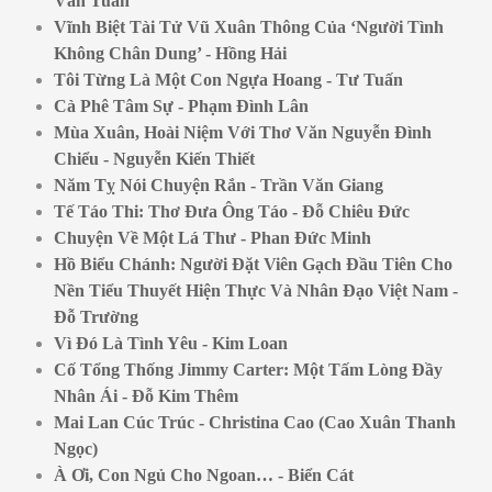
Văn Tuấn
Vĩnh Biệt Tài Tử Vũ Xuân Thông Của ‘Người Tình
Không Chân Dung’ - Hồng Hải
Tôi Từng Là Một Con Ngựa Hoang - Tư Tuấn
Cà Phê Tâm Sự - Phạm Đình Lân
Mùa Xuân, Hoài Niệm Với Thơ Văn Nguyễn Đình
Chiểu - Nguyễn Kiến Thiết
Năm Tỵ Nói Chuyện Rắn - Trần Văn Giang
Tế Táo Thi: Thơ Đưa Ông Táo - Đỗ Chiêu Đức
Chuyện Về Một Lá Thư - Phan Đức Minh
Hồ Biểu Chánh: Người Đặt Viên Gạch Đầu Tiên Cho
Nền Tiểu Thuyết Hiện Thực Và Nhân Đạo Việt Nam -
Đỗ Trường
Vì Đó Là Tình Yêu - Kim Loan
Cố Tổng Thống Jimmy Carter: Một Tấm Lòng Đầy
Nhân Ái - Đỗ Kim Thêm
Mai Lan Cúc Trúc - Christina Cao (Cao Xuân Thanh
Ngọc)
À Ơi, Con Ngủ Cho Ngoan… - Biển Cát