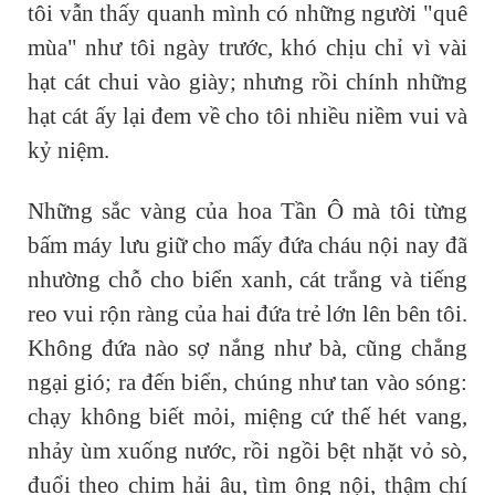
tôi vẫn thấy quanh mình có những người "quê
mùa" như tôi ngày trước, khó chịu chỉ vì vài
hạt cát chui vào giày; nhưng rồi chính những
hạt cát ấy lại đem về cho tôi nhiều niềm vui và
kỷ niệm.
Những sắc vàng của hoa Tần Ô mà tôi từng
bấm máy lưu giữ cho mấy đứa cháu nội nay đã
nhường chỗ cho biển xanh, cát trắng và tiếng
reo vui rộn ràng của hai đứa trẻ lớn lên bên tôi.
Không đứa nào sợ nắng như bà, cũng chẳng
ngại gió; ra đến biển, chúng như tan vào sóng:
chạy không biết mỏi, miệng cứ thế hét vang,
nhảy ùm xuống nước, rồi ngồi bệt nhặt vỏ sò,
đuổi theo chim hải âu, tìm ông nội, thậm chí