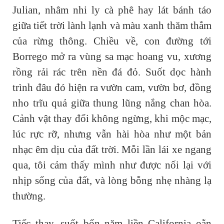
Julian, nhâm nhi ly cà phê hay lát bánh táo
giữa tiết trời lành lạnh và màu xanh thăm thẳm
của rừng thông. Chiều về, con đường tới
Borrego mở ra vùng sa mạc hoang vu, xương
rồng rải rác trên nền đá đỏ. Suốt dọc hành
trình đâu đó hiện ra vườn cam, vườn bơ, đồng
nho trĩu quả giữa thung lũng nắng chan hòa.
Cảnh vật thay đổi không ngừng, khi mộc mạc,
lúc rực rỡ, nhưng vẫn hài hòa như một bản
nhạc êm dịu của đất trời. Mỗi lần lái xe ngang
qua, tôi cảm thấy mình như được nối lại với
nhịp sống của đất, và lòng bỗng nhẹ nhàng lạ
thường.
Tiếc thay, suốt bốn năm liền California oằn