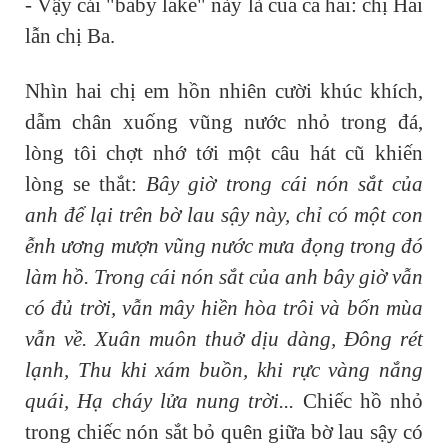
- Vậy cái "baby lake" này là của cả hai: chị Hai
lẫn chị Ba.
Nhìn hai chị em hồn nhiên cười khúc khích,
dẫm chân xuống vũng nước nhỏ trong đá,
lòng tôi chợt nhớ tới một câu hát cũ khiến
lòng se thắt:
Bây giờ trong cái nón sắt của
anh để lại trên bờ lau sậy này, chỉ có một con
ễnh ương mượn vũng nước mưa đọng trong đó
làm hồ. Trong cái nón sắt của anh bây giờ vẫn
có đủ trời, vẫn mây hiền hòa trôi và bốn mùa
vẫn về. Xuân muôn thuở dịu dàng, Đông rét
lạnh, Thu khi xám buồn, khi rực vàng nắng
quái, Hạ cháy lửa nung trời...
Chiếc hồ nhỏ
trong chiếc nón sắt bỏ quên giữa bờ lau sậy có