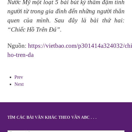
Nước Mỹ một loạt 5 bài bút ký thấm đậm tình
người từ trong gia đình đến những người thân
quen của mình. Sau đây là bài thứ hai:
“Chiếc Hồ Trên Đá”.
Nguồn:
https://vietbao.com/p301414a324032/chi
ho-tren-da
Prev
Next
TÌM CÁC BÀI VĂN KHÁC THEO VẦN ABC . . .