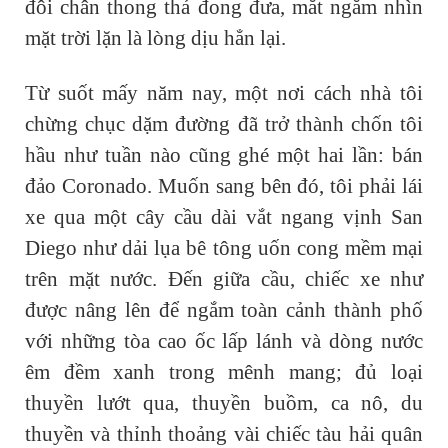
đôi chân thong thả đong đưa, mắt ngắm nhìn
mặt trời lặn là lòng dịu hẳn lại.
Từ suốt mấy năm nay, một nơi cách nhà tôi
chừng chục dặm đường đã trở thành chốn tôi
hầu như tuần nào cũng ghé một hai lần: bán
đảo Coronado. Muốn sang bên đó, tôi phải lái
xe qua một cây cầu dài vắt ngang vịnh San
Diego như dải lụa bê tông uốn cong mềm mại
trên mặt nước. Đến giữa cầu, chiếc xe như
được nâng lên để ngắm toàn cảnh thành phố
với những tòa cao ốc lấp lánh và dòng nước
êm đềm xanh trong mênh mang; đủ loại
thuyền lướt qua, thuyền buồm, ca nô, du
thuyền và thỉnh thoảng vài chiếc tàu hải quân