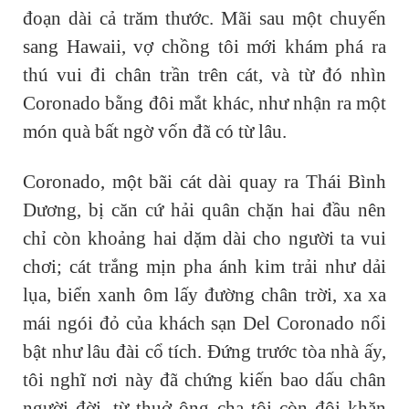
đoạn dài cả trăm thước. Mãi sau một chuyến
sang Hawaii, vợ chồng tôi mới khám phá ra
thú vui đi chân trần trên cát, và từ đó nhìn
Coronado bằng đôi mắt khác, như nhận ra một
món quà bất ngờ vốn đã có từ lâu.
Coronado, một bãi cát dài quay ra Thái Bình
Dương, bị căn cứ hải quân chặn hai đầu nên
chỉ còn khoảng hai dặm dài cho người ta vui
chơi; cát trắng mịn pha ánh kim trải như dải
lụa, biển xanh ôm lấy đường chân trời, xa xa
mái ngói đỏ của khách sạn Del Coronado nổi
bật như lâu đài cổ tích. Đứng trước tòa nhà ấy,
tôi nghĩ nơi này đã chứng kiến bao dấu chân
người đời, từ thuở ông cha tôi còn đội khăn