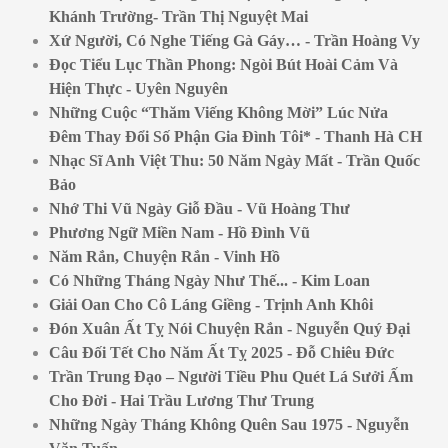
Khánh Trường- Trần Thị Nguyệt Mai
Xứ Người, Có Nghe Tiếng Gà Gáy… - Trần Hoàng Vy
Đọc Tiểu Lục Thần Phong: Ngòi Bút Hoài Cảm Và
Hiện Thực - Uyên Nguyên
Những Cuộc “Thăm Viếng Không Mời” Lúc Nửa
Đêm Thay Đổi Số Phận Gia Đình Tôi* - Thanh Hà CH
Nhạc Sĩ Anh Việt Thu: 50 Năm Ngày Mất - Trần Quốc
Bảo
Nhớ Thi Vũ Ngày Giỗ Đầu - Vũ Hoàng Thư
Phương Ngữ Miền Nam - Hồ Đình Vũ
Năm Rắn, Chuyện Rắn - Vinh Hồ
Có Những Tháng Ngày Như Thế... - Kim Loan
Giải Oan Cho Cô Láng Giềng - Trịnh Anh Khôi
Đón Xuân Ất Tỵ Nói Chuyện Rắn - Nguyễn Quý Đại
Câu Đối Tết Cho Năm Ất Tỵ 2025 - Đỗ Chiêu Đức
Trần Trung Đạo – Người Tiều Phu Quét Lá Sưởi Ấm
Cho Đời - Hai Trầu Lương Thư Trung
Những Ngày Tháng Không Quên Sau 1975 - Nguyễn