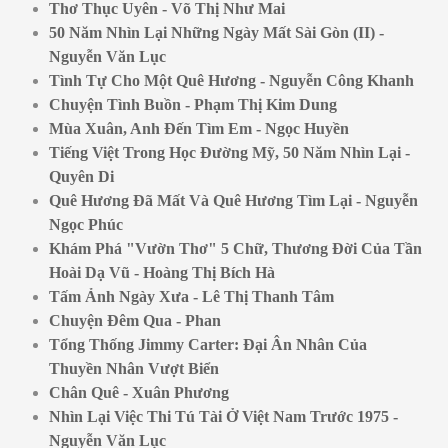
Thơ Thục Uyên - Võ Thị Như Mai
50 Năm Nhìn Lại Những Ngày Mất Sài Gòn (II) -
Nguyễn Văn Lục
Tình Tự Cho Một Quê Hương - Nguyễn Công Khanh
Chuyện Tình Buồn - Phạm Thị Kim Dung
Mùa Xuân, Anh Đến Tìm Em - Ngọc Huyền
Tiếng Việt Trong Học Đường Mỹ, 50 Năm Nhìn Lại -
Quyên Di
Quê Hương Đã Mất Và Quê Hương Tìm Lại - Nguyễn
Ngọc Phúc
Khám Phá "Vườn Thơ" 5 Chữ, Thương Đời Của Tần
Hoài Dạ Vũ - Hoàng Thị Bích Hà
Tấm Ảnh Ngày Xưa - Lê Thị Thanh Tâm
Chuyện Đêm Qua - Phan
Tổng Thống Jimmy Carter: Đại Ân Nhân Của
Thuyền Nhân Vượt Biển
Chân Quê - Xuân Phương
Nhìn Lại Việc Thi Tú Tài Ở Việt Nam Trước 1975 -
Nguyễn Văn Lục