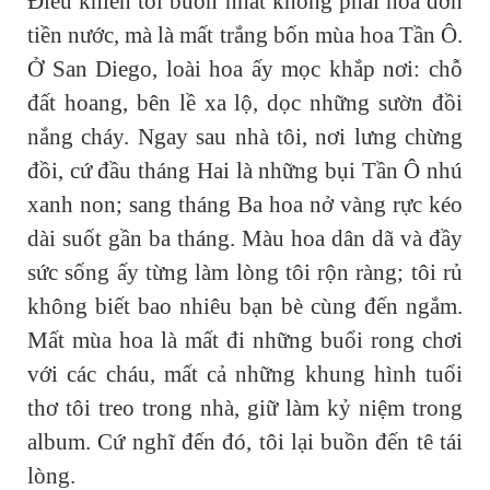
Điều khiến tôi buồn nhất không phải hóa đơn
tiền nước, mà là mất trắng bốn mùa hoa Tần Ô.
Ở San Diego, loài hoa ấy mọc khắp nơi: chỗ
đất hoang, bên lề xa lộ, dọc những sườn đồi
nắng cháy. Ngay sau nhà tôi, nơi lưng chừng
đồi, cứ đầu tháng Hai là những bụi Tần Ô nhú
xanh non; sang tháng Ba hoa nở vàng rực kéo
dài suốt gần ba tháng. Màu hoa dân dã và đầy
sức sống ấy từng làm lòng tôi rộn ràng; tôi rủ
không biết bao nhiêu bạn bè cùng đến ngắm.
Mất mùa hoa là mất đi những buổi rong chơi
với các cháu, mất cả những khung hình tuổi
thơ tôi treo trong nhà, giữ làm kỷ niệm trong
album. Cứ nghĩ đến đó, tôi lại buồn đến tê tái
lòng.