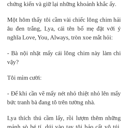
chứng kiến và giữ lại những khoảnh khắc ấy.
Một hôm thấy tôi cầm vài chiếc lông chim hải
âu đen trắng, Lya, cái tên bố mẹ đặt với ý
nghĩa Love, You, Always, tròn xoe mắt hỏi:
- Bà nội nhặt mấy cái lông chim này làm chi
vậy?
Tôi mỉm cười:
- Để khi cần vẽ mấy nét nhỏ thiệt nhỏ lên mấy
bức tranh bà đang tô trên tường nhà.
Lya thích thú cầm lấy, rồi lượm thêm những
mảnh sò bé tí, dúi vào tay tôi bảo cất vô túi.