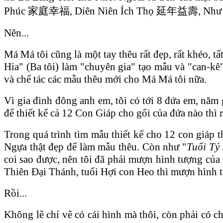
Phúc 家庭幸福, Diên Niên Ích Thọ 延年益壽, Như H
Nên...
Má Má tôi cũng là một tay thêu rất đẹp, rất khéo, tấ
Hia" (Ba tôi) làm "chuyên gia" tạo mẫu và "can-kê"
và chế tác các mẫu thêu mới cho Má Má tôi nữa.
Vì gia đình đông anh em, tôi có tới 8 đứa em, năm 
để thiết kế cả 12 Con Giáp cho gối của đứa nào thì
Trong quá trình tìm mẫu thiết kế cho 12 con giáp t
Ngựa thật đẹp để làm mẫu thêu. Còn như "
Tuổi Tý 
coi sao được, nên tôi đã phải mượn hình tượng củ
Thiên Đại Thánh, tuổi Hợi con Heo thì mượn hình t
Rồi...
Không lẽ chỉ vẽ có cái hình mà thôi, còn phải có c