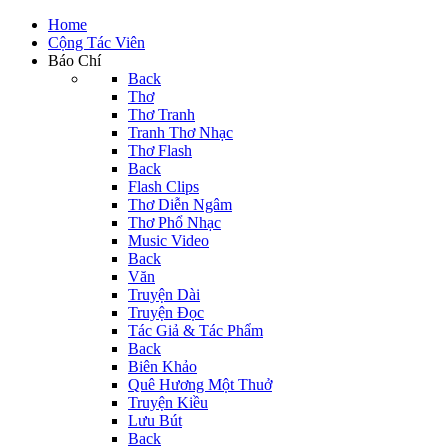
Home
Cộng Tác Viên
Báo Chí
Back
Thơ
Thơ Tranh
Tranh Thơ Nhạc
Thơ Flash
Back
Flash Clips
Thơ Diễn Ngâm
Thơ Phổ Nhạc
Music Video
Back
Văn
Truyện Dài
Truyện Đọc
Tác Giả & Tác Phẩm
Back
Biên Khảo
Quê Hương Một Thuở
Truyện Kiều
Lưu Bút
Back