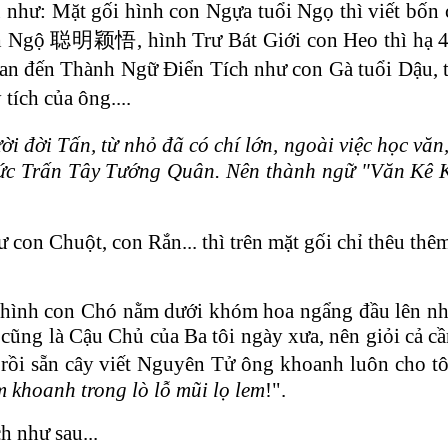
í dụ như: Mặt gối hình con Ngựa tuổi Ngọ thì vi
Dĩnh Ngộ 聪明颖悟, hình Trư Bát Giới con Heo thì 
n quan đến Thành Ngữ Điển Tích như con Gà tuổi Dậ
ích của ông....
 đời Tấn, từ nhỏ đã có chí lớn, ngoài việc học văn,
hức Trấn Tây Tướng Quân. Nên thành ngữ "Văn Kê K
hư con Chuột, con Rắn... thì trên mặt gối chỉ thêu
 hình con Chó nằm dưới khóm hoa ngẩng đầu lên nhì
cũng là Cậu Chủ của Ba tôi ngày xưa, nên giỏi cả cầm
 rồi sẵn cây viết Nguyên Tử ông khoanh luôn 
m khoanh trong lò lỗ mũi lọ lem
!".
 như sau...