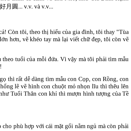
... v.v. và v.v...
ả! Còn tôi, theo thị hiếu của gia đình, tôi thay "Tùa
ớn hơn, vẽ khéo tay mà lại viết chữ đẹp, tôi còn vẽ
u theo tuổi của mỗi đứa. Vì vậy mà tôi phải tìm mẫu
!
 Ngọ thì rất dễ dàng tìm mẫu con Cọp, con Rồng, con
 hổng lẽ vẽ hình con chuột mỏ nhọn lĩu thì thêu lên
 như Tuổi Thân con khỉ thì mượn hình tượng của Tề
nào cho phù hợp với cái mặt gối nằm ngủ mà còn phải