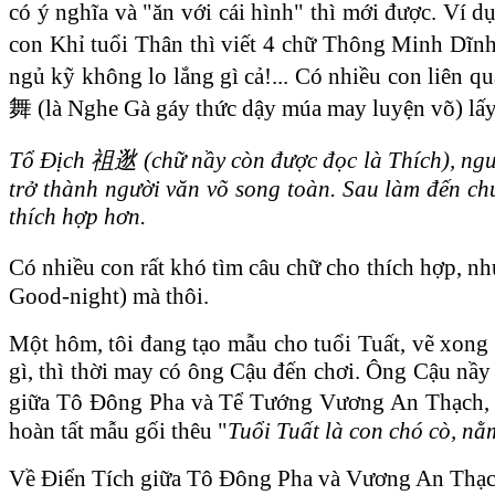
có ý nghĩa và "ăn với cái hình" thì mới được. V
con Khỉ tuổi Thân thì viết 4 chữ Thông Minh 
ngủ kỹ không lo lắng gì cả!... Có nhiều con liê
舞 (là Nghe Gà gáy thức dậy múa may luyện võ) lấy t
Tổ Địch 祖逖 (chữ nầy còn được đọc là Thích), người
trở thành người văn võ song toàn. Sau làm đến c
thích hợp hơn.
Có nhiều con rất khó tìm câu chữ cho thích hợp, n
Good-night) mà thôi.
Một hôm, tôi đang tạo mẫu cho tuổi Tuất, vẽ xong
gì, thì thời may có ông Cậu đến chơi. Ông Cậu nầy 
giữa Tô Đông Pha và Tể Tướng Vương An Thạch,
hoàn tất mẫu gối thêu "
Tuổi Tuất là con chó cò, nằ
Về Điển Tích giữa Tô Đông Pha và Vương An Thạch