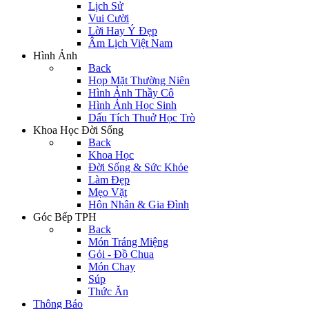
Lịch Sử
Vui Cười
Lời Hay Ý Đẹp
Âm Lịch Việt Nam
Hình Ảnh
Back
Họp Mặt Thường Niên
Hình Ảnh Thầy Cô
Hình Ảnh Học Sinh
Dấu Tích Thuở Học Trò
Khoa Học Đời Sống
Back
Khoa Học
Đời Sống & Sức Khỏe
Làm Đẹp
Mẹo Vặt
Hôn Nhân & Gia Đình
Góc Bếp TPH
Back
Món Tráng Miệng
Gỏi - Đồ Chua
Món Chay
Súp
Thức Ăn
Thông Báo