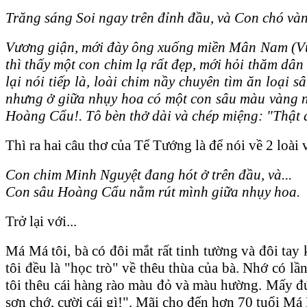
Trăng sáng Soi ngay trên đỉnh đầu, và Con chó v
Vương giận, mới đày ông xuống miền Mân Nam (Vù
thì thấy một con chim lạ rất đẹp, mới hỏi thăm dâ
lại nói tiếp là, loài chim nầy chuyên tìm ăn loại 
nhưng ở giữa nhụy hoa có một con sâu màu vàng nằ
Hoàng Cẩu!. Tô bèn thở dài và chép miệng: "Thật đ
Thì ra hai câu thơ của Tể Tướng là để nói về 2 loài 
Con chim Minh Nguyệt đang hót ở trên đầu, và...
Con sâu Hoàng Cẩu nằm rút mình giữa nhụy hoa.
Trở lại với...
Má Má tôi, bà có đôi mắt rất tinh tường và đôi tay 
tôi đều là "học trò" về thêu thùa của bà. Nhớ có lầ
tôi thêu cái hàng rào màu đỏ và màu hường. Mấy đứ
sơn chớ, cười cái gì!". Mãi cho đến hơn 70 tuổi Má