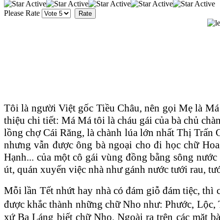
Please Rate
Tôi là người Việt gốc Tiều Châu, nên gọi Mẹ là Má 
thiệu chi tiết: Má Má tôi là cháu gái của bà chủ c
lồng chợ Cái Răng, là chành lúa lớn nhất Thị Trấn
nhưng vẫn được ông bà ngoại cho đi học chữ Hoa,
Hạnh... của một cô gái vùng đồng bằng sông nước
út, quán xuyến việc nhà như gánh nước tưới rau, tưới
Mỗi lần Tết nhứt hay nhà có đám giỗ đám tiệc, thì c
được khắc thành những chữ Nho như: Phước, Lộc,
xứ Ba Láng biết chữ Nho. Ngoài ra trên các mặt b