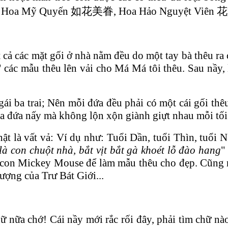
oa Mỹ Quyến 如花美眷, Hoa Hảo Nguyệt Viên 花好月圓
t cả các mặt gối ở nhà nằm đều do một tay bà thêu ra c
 các mẫu thêu lên vải cho Má Má tôi thêu. Sau nầy, l
gái ba trai; Nên mỗi đứa đều phải có một cái gối thê
 ra đứa nấy mà không lộn xộn giành giựt nhau mỗi tối
hật là vất vả: Ví dụ như: Tuổi Dần, tuổi Thìn, tuổi
là con chuột nhà, bắt vịt bắt gà khoét lỗ đào hang
"
a con Mickey Mouse để làm mẫu thêu cho đẹp. Cũng
ượng của Trư Bát Giới...
hữ nữa chớ! Cái nầy mới rắc rối đây, phải tìm chữ 