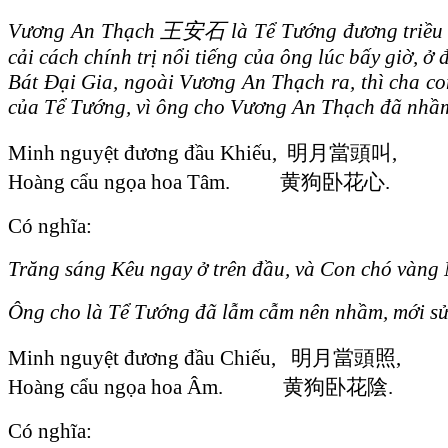
Vương An Thạch 王安石 là Tể Tướng đương triều thờ
cải cách chính trị nổi tiếng của ông lúc bấy giờ, 
Bát Đại Gia, ngoài Vương An Thạch ra, thì cha co
của Tể Tướng, vì ông cho Vương An Thạch đã nhầm 
Minh nguyệt đương đầu Khiếu, 明月當頭叫,
Hoàng cẩu ngọa hoa Tâm. 黄狗卧花心.
Có nghĩa:
Trăng sáng Kêu ngay ở trên đầu, và Con chó vàng
Ông cho là Tể Tướng đã lẫm cẫm nên nhầm, mới sửa
Minh nguyệt đương đầu Chiếu, 明月當頭照,
Hoàng cẩu ngọa hoa Âm. 黄狗卧花陰.
Có nghĩa: