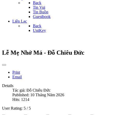
Back
Tin Vui
Tin Buồn
Guestbook
Liên Lạc
Back
UniKey
Lễ Mẹ Nhớ Má - Đỗ Chiêu Đức
Print
Email
Details
Tác giả:
Đỗ Chiêu Đức
Published: 10 Tháng Năm 2026
Hits: 1214
User Rating:
5
/
5