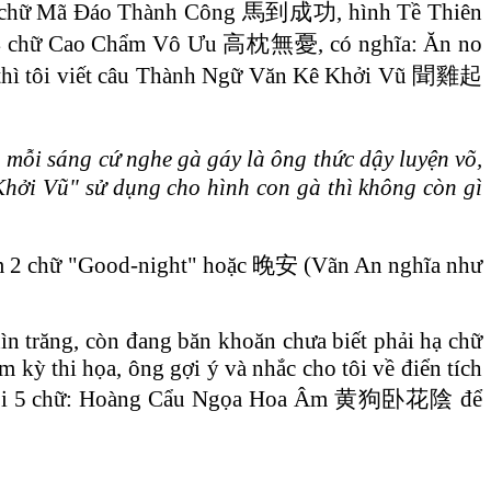
ết bốn chữ Mã Đáo Thành Công 馬到成功, hình Tề Thiên
hạ 4 chữ Cao Chẩm Vô Ưu 高枕無憂, có nghĩa: Ăn no
u, thì tôi viết câu Thành Ngữ Văn Kê Khởi Vũ 聞雞起
 mỗi sáng cứ nghe gà gáy là ông thức dậy luyện võ,
hởi Vũ" sử dụng cho hình con gà thì không còn gì
 thêm 2 chữ "Good-night" hoặc 晚安 (Vãn An nghĩa như
n trăng, còn đang băn khoăn chưa biết phải hạ chữ
 kỳ thi họa, ông gợi ý và nhắc cho tôi về điển tích
cho tôi 5 chữ: Hoàng Cẩu Ngọa Hoa Âm 黄狗卧花陰 để