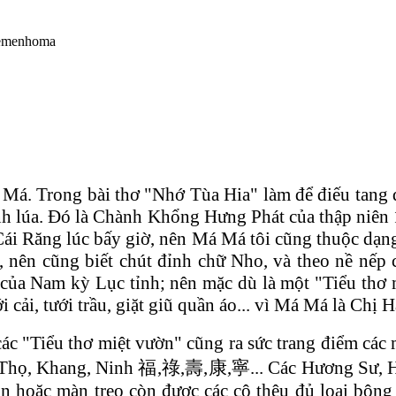
Má. Trong bài thơ "Nhớ Tùa Hia" làm để điếu tang đ
hành lúa. Đó là Chành Khổng Hưng Phát của thập niên 
 Cái Răng lúc bấy giờ, nên Má Má tôi cũng thuộc dạn
 nên cũng biết chút đỉnh chữ Nho, và theo nề nế
 của Nam kỳ Lục tỉnh; nên mặc dù là một "Tiểu thơ
 cải, tưới trầu, giặt giũ quần áo... vì Má Má là Chị H
ác "Tiểu thơ miệt vườn" cũng ra sức trang điểm các 
 Thọ, Khang, Ninh 福,祿,壽,康,寧... Các Hương Sư, H
àn hoặc màn treo còn được các cô thêu đủ loại bô