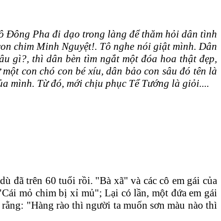
Đông Pha đi dạo trong làng để thăm hỏi dân tình
 con chim Minh Nguyệt!. Tô nghe nói giật mình. Dân
sâu gì?, thì dân bèn tìm ngắt một đóa hoa thật đẹp,
một con chó con bé xíu, dân bảo con sâu đó tên là
a mình. Từ đó, mới chịu phục Tể Tướng là giỏi....
dù đã trên 60 tuổi rồi. "Bà xã" và các cô em gái của
à "Cái mỏ chim bị xỉ mủ"; Lại có lần, một đứa em gái
 rằng: "Hàng rào thì người ta muốn sơn màu nào thì