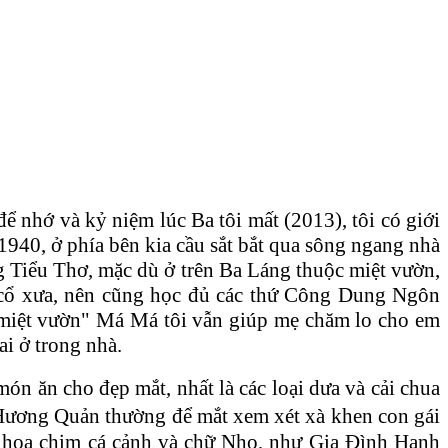
ể nhớ và kỷ niệm lúc Ba tôi mất (2013), tôi có giới
1940, ở phía bên kia cầu sắt bắt qua sông ngang nhà
g Tiểu Thơ, mặc dù ở trên Ba Láng thuộc miệt vườn,
p cổ xưa, nên cũng học đủ các thứ Công Dung Ngôn
 miệt vườn" Má Má tôi vẫn giúp mẹ chăm lo cho em
ai ở trong nhà.
món ăn cho đẹp mắt, nhất là các loại dưa và cải chua
ương Quản thường để mắt xem xét xà khen con gái
ng hoa chim cá cảnh và chữ Nho, như Gia Đình Hạnh