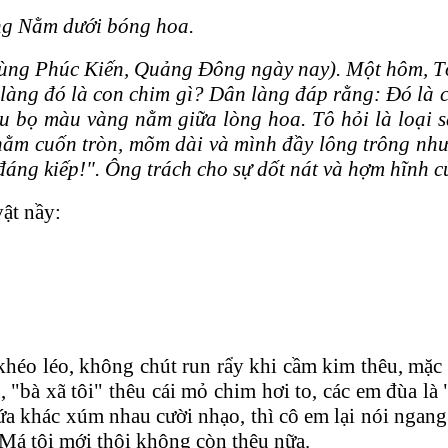
àng Nằm dưới bóng hoa.
ng Phúc Kiến, Quảng Đông ngày nay). Một hôm, Tô 
n làng đó là con chim gì? Dân làng đáp rằng: Đó là
sâu bọ màu vàng nằm giữa lòng hoa. Tô hỏi là loại 
m cuốn tròn, mõm dài và mình đầy lông trông như 
áng kiếp!". Ông trách cho sự dốt nát và hợm hĩnh củ
vật nầy:
khéo léo, không chút run rẩy khi cầm kim thêu, mặc 
n, "bà xã tôi" thêu cái mỏ chim hơi to, các em đùa l
a khác xúm nhau cười nhạo, thì cô em lại nói ngang
 Má tôi mới thôi không còn thêu nữa.