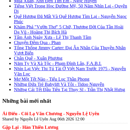
Mùa Xuân, Anh Đến Tìm Em - Ngọc Huyền
Tiếng Việt Trong Học Đường Mỹ, 50 Năm Nhìn Lại - Quyên
Di
Quê Hương Đã Mất Và Quê Hương Tìm Lại - Nguyễn Ngọc
Phúc
Khám Phá "Vườn Thơ" 5 Chữ, Thương Đời Của Tần Hoài
Dạ Vũ - Hoàng Thị Bích Hà
Tấm Ảnh Ngày Xưa - Lê Thị Thanh Tâm
Chuyện Đêm Qua - Phan
Tổng Thống Jimmy Carter: Đại Ân Nhân Của Thuyền Nhân
Vượt Biển
Chân Quê - Xuân Phương
Năm Tỵ Và Xà Tộc - Phạm Đình Lân, F.A.B.I.
Nhìn Lại Việc Thi Tú Tài Ở Việt Nam Trước 1975 - Nguyễn
Văn Lục
Mơ Một Tết Nào - Tiểu Lục Thần Phong
Những Đứa Trẻ Babylift Và Tôi - Tidoo Nguyễn
Những Cái Tết Đầu Tiên Tại Thụy Sĩ - Trần Thị Nhật Hưng
Những bài mới nhất
Ái Điểu - Cõi Lạ Văn Chương - Nguyễn Lệ Uyên
Shared by Nguyễn Lệ Uyên
Aug 06th 2026 12:00
Gặp Lại - Hàn Thiên Lương