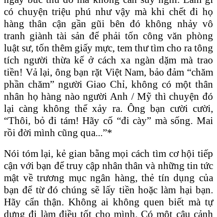
có chuyện triệu phú như vậy mà khi chết đi họ
hàng thân cận gần gũi bên đó không nhảy vô
tranh giành tài sản để phải tốn công văn phòng
luật sư, tốn thêm giấy mực, tem thư tìm cho ra tông
tích người thừa kế ở cách xa ngàn dặm mà trao
tiền! Vả lại, ông bạn rặt Việt Nam, bảo đảm “chăm
phần chăm” người Giao Chỉ, không có một thân
nhân họ hàng nào người Anh / Mỹ thì chuyện đó
lại càng không thể xảy ra. Ông bạn cười cười,
“Thôi, bỏ đi tám! Hãy cố “đi cày” mà sống. Mai
rồi đời mình cũng qua...”*
Nói tóm lại, kẻ gian bằng mọi cách tìm cơ hội tiếp
cận với bạn để truy cập nhân thân và những tin tức
mật về trương mục ngân hàng, thẻ tín dụng của
bạn để từ đó chúng sẽ lấy tiền hoặc làm hại bạn.
Hãy cẩn thận. Không ai không quen biết mà tự
dưng đi làm điều tốt cho mình. Có một câu cảnh