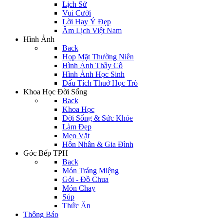
Lịch Sử
Vui Cười
Lời Hay Ý Đẹp
Âm Lịch Việt Nam
Hình Ảnh
Back
Họp Mặt Thường Niên
Hình Ảnh Thầy Cô
Hình Ảnh Học Sinh
Dấu Tích Thuở Học Trò
Khoa Học Đời Sống
Back
Khoa Học
Đời Sống & Sức Khỏe
Làm Đẹp
Mẹo Vặt
Hôn Nhân & Gia Đình
Góc Bếp TPH
Back
Món Tráng Miệng
Gỏi - Đồ Chua
Món Chay
Súp
Thức Ăn
Thông Báo