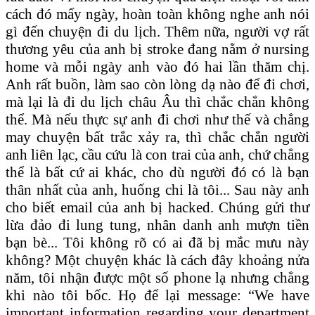
cách đó mấy ngày, hoàn toàn không nghe anh nói
gì đến chuyện đi du lịch. Thêm nữa, người vợ rất
thương yêu của anh bị stroke đang nằm ở nursing
home và mỗi ngày anh vào đó hai lần thăm chị.
Anh rất buồn, làm sao còn lòng dạ nào để đi chơi,
mà lại là đi du lịch châu Âu thì chắc chắn không
thể. Mà nếu thực sự anh đi chơi như thế và chẳng
may chuyện bất trắc xảy ra, thì chắc chắn người
anh liên lạc, cầu cứu là con trai của anh, chứ chẳng
thể là bất cứ ai khác, cho dù người đó có là bạn
thân nhất của anh, huống chi là tôi... Sau này anh
cho biết email của anh bị hacked. Chúng gửi thư
lừa đảo đi lung tung, nhân danh anh mượn tiền
bạn bè... Tôi không rõ có ai đã bị mắc mưu này
không? Một chuyện khác là cách đây khoảng nửa
năm, tôi nhận được một số phone lạ nhưng chẳng
khi nào tôi bốc. Họ để lại message: “We have
important information regarding your department