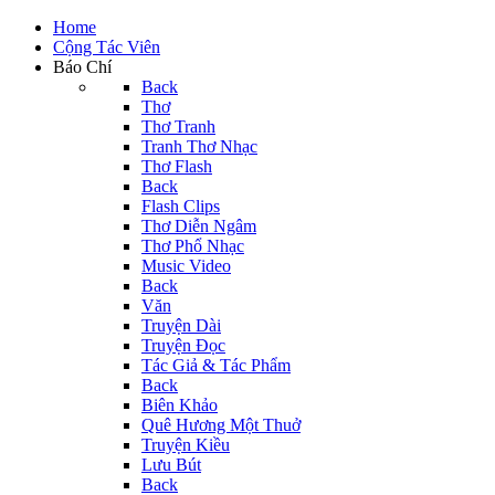
Home
Cộng Tác Viên
Báo Chí
Back
Thơ
Thơ Tranh
Tranh Thơ Nhạc
Thơ Flash
Back
Flash Clips
Thơ Diễn Ngâm
Thơ Phổ Nhạc
Music Video
Back
Văn
Truyện Dài
Truyện Đọc
Tác Giả & Tác Phẩm
Back
Biên Khảo
Quê Hương Một Thuở
Truyện Kiều
Lưu Bút
Back