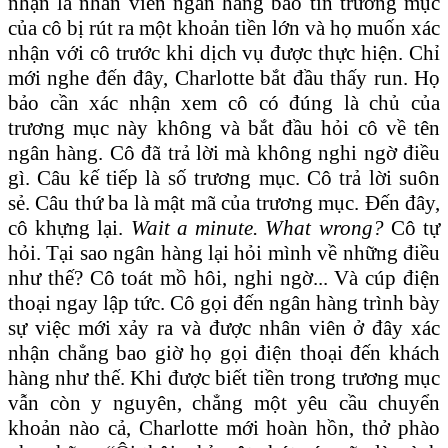
nhận là nhân viên ngân hàng báo tin trương mục
của cô bị rút ra một khoản tiền lớn và họ muốn xác
nhận với cô trước khi dịch vụ được thực hiện. Chỉ
mới nghe đến đây, Charlotte bắt đầu thấy run. Họ
bảo cần xác nhận xem cô có đúng là chủ của
trương mục này không và bắt đầu hỏi cô về tên
ngân hàng. Cô đã trả lời mà không nghi ngờ điều
gì. Câu kế tiếp là số trương mục. Cô trả lời suôn
sẻ. Câu thứ ba là mật mã của trương mục. Đến đây,
cô khựng lại.
Wait a minute. What wrong?
Cô tự
hỏi. Tại sao ngân hàng lại hỏi mình về những điều
như thế? Cô toát mồ hôi, nghi ngờ... Và cúp điện
thoại ngay lập tức. Cô gọi đến ngân hàng trình bày
sự việc mới xảy ra và được nhân viên ở đây xác
nhận chẳng bao giờ họ gọi điện thoại đến khách
hàng như thế. Khi được biết tiền trong trương mục
vẫn còn y nguyên, chẳng một yêu cầu chuyển
khoản nào cả, Charlotte mới hoàn hồn, thở phào