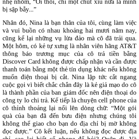
nhẹ nhõm, “Ôi thôi, chỉ một chút xíu nữa là mình
bị sập bẫy...”
Nhân đó, Nina là bạn thân của tôi, cùng làm việc
và vui buồn có nhau khoảng hai mươi năm nay,
cũng kể lại những vụ lừa đảo mà cô đã trải qua.
Một hôm, có kẻ tự xưng là nhân viên hãng AT&T
thông báo trương mục của cô trả tiền bằng
Discover Card không được chấp nhận và cần được
thanh toán bằng một thẻ tín dụng khác nếu không
muốn điện thoại bị cắt. Nina lập tức cắt ngang
cuộc gọi vì biết chắc chắn đây là kẻ giả mạo do cô
là thành phần của ban giám đốc nên điện thoại do
công ty lo chi trả. Kế tiếp là chuyện cell phone của
cô thỉnh thoảng lại nổi lên dòng chữ: “Một gói
quà của bạn đã đến bưu điện nhưng chúng tôi
không thể giao cho bạn do địa chỉ bị mờ không
đọc được.” Cô kết luận, nếu không đọc được địa
chỉ, sao lại biết số phone để hỏi? Quên đi. Và