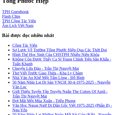
Tống Phước Hiệp
TPH
Guestbook
Flash
Clips
TPH
Cộng Tác Viên
Âm Lịch
Việt Nam
Bài được đọc nhiều nhất
Cộng Tác Viên
Sơ Lược Về Trường Tống Phước Hiệp Qua Các Thời Đại
Hình Thẻ Học Sinh Của CHSTPH Nhiều Niên Khóa
Không Còn Được Thấy Ca Sĩ Trung Chỉnh Trên Sân Khấu -
Tuấn Khanh
Chuyện Lừa Đảo - Trần Thị Nguyệt Mai
Thơ Viết Trước Giao Thừa - Kha Ly Chàm
Nhà Văn An Khê Một Tấm Lòng - Đỗ Bình
50 Năm Nhìn Lại Di Sản VNCH 30-4-1975-2025 - Nguyễn
Văn Lục
Giới Thiệu Tuyển Tập Truyện Ngắn The Colors Of April -
Trần Thị Nguyệt Mai
Đợi Mãi Một Mùa Xuân - Triều Phong
Văn Học Ngoại Ngữ Di Dân Gốc Việt 1975-2025 (Phần II) -
Ngu Yên
50 Năm Nhìn Lại Những Ngày Mất Sài Gòn (Kết) - Nguyễn