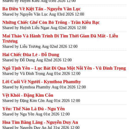
Shared by Huyền Kiêu
Aug 03rd 2026 12:00
Ba Điều Về Kiệt Tấn - Nguyễn Văn Lục
Shared by Nguyễn Văn Lục
Aug 03rd 2026 12:00
Những Chiếc Ghế Còn Bỏ Trống - Trần Kiêu Bạc
Shared by Huỳnh Liễu Ngạn
Aug 02nd 2026 12:00
Mai Thảo Và Hành Trình Đi Tìm Thời Gian Đã Mất - Liễu
Trương
Shared by Liễu Trương
Aug 02nd 2026 12:00
Hai Chiếc Đũa Lẻ - Đỗ Dung
Shared by Đỗ Dung
Aug 02nd 2026 12:00
Ngô Tịnh Yên – Lục Bát Đi Qua Một Nỗi Yên - Vũ Đình Trọng
Shared by Vũ Đình Trọng
Aug 01st 2026 12:00
Lời Cuối Về Người - Kymthoa Phamthy
Shared by Kymthoa Phamthy
Aug 01st 2026 12:00
Vệt Khói - Đặng Kim Côn
Shared by Đặng Kim Côn
Aug 01st 2026 12:00
Yêu: Thế Nào Là Đủ - Ngu Yên
Shared by Ngu Yên
Aug 01st 2026 12:00
Hoa Tím Bằng Lăng - Nguyễn Duy An
Shared by Nguyễn Duy An
Jul 31st 2026 12:00