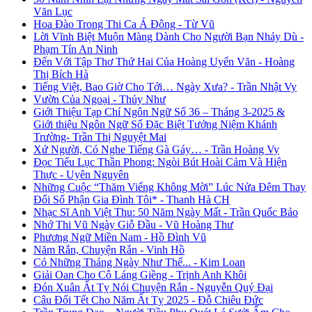
Văn Lục
Hoa Đào Trong Thi Ca Á Đông - Từ Vũ
Lời Vĩnh Biệt Muộn Màng Dành Cho Người Bạn Nhảy Dù -
Phạm Tín An Ninh
Đến Với Tập Thơ Thứ Hai Của Hoàng Uyển Văn - Hoàng
Thị Bích Hà
Tiếng Việt, Bao Giờ Cho Tới… Ngày Xưa? - Trần Nhật Vy
Vườn Của Ngoại - Thủy Như
Giới Thiệu Tạp Chí Ngôn Ngữ Số 36 – Tháng 3-2025 &
Giới thiệu Ngôn Ngữ Số Đặc Biệt Tưởng Niệm Khánh
Trường- Trần Thị Nguyệt Mai
Xứ Người, Có Nghe Tiếng Gà Gáy… - Trần Hoàng Vy
Đọc Tiểu Lục Thần Phong: Ngòi Bút Hoài Cảm Và Hiện
Thực - Uyên Nguyên
Những Cuộc “Thăm Viếng Không Mời” Lúc Nửa Đêm Thay
Đổi Số Phận Gia Đình Tôi* - Thanh Hà CH
Nhạc Sĩ Anh Việt Thu: 50 Năm Ngày Mất - Trần Quốc Bảo
Nhớ Thi Vũ Ngày Giỗ Đầu - Vũ Hoàng Thư
Phương Ngữ Miền Nam - Hồ Đình Vũ
Năm Rắn, Chuyện Rắn - Vinh Hồ
Có Những Tháng Ngày Như Thế... - Kim Loan
Giải Oan Cho Cô Láng Giềng - Trịnh Anh Khôi
Đón Xuân Ất Tỵ Nói Chuyện Rắn - Nguyễn Quý Đại
Câu Đối Tết Cho Năm Ất Tỵ 2025 - Đỗ Chiêu Đức