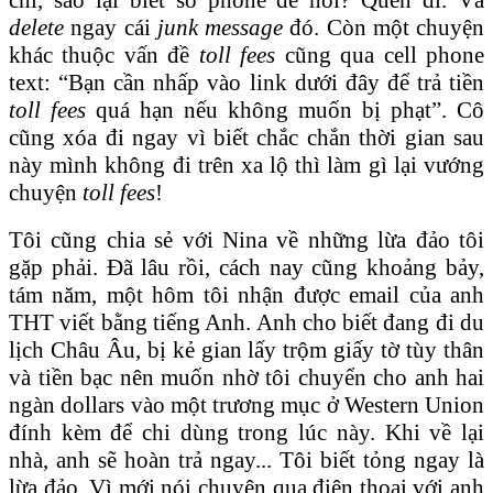
delete
ngay cái
junk message
đó. Còn một chuyện
khác thuộc vấn đề
toll fees
cũng qua cell phone
text: “Bạn cần nhấp vào link dưới đây để trả tiền
toll fees
quá hạn nếu không muốn bị phạt”. Cô
cũng xóa đi ngay vì biết chắc chắn thời gian sau
này mình không đi trên xa lộ thì làm gì lại vướng
chuyện
toll fees
!
Tôi cũng chia sẻ với Nina về những lừa đảo tôi
gặp phải. Đã lâu rồi, cách nay cũng khoảng bảy,
tám năm, một hôm tôi nhận được email của anh
THT viết bằng tiếng Anh. Anh cho biết đang đi du
lịch Châu Âu, bị kẻ gian lấy trộm giấy tờ tùy thân
và tiền bạc nên muốn nhờ tôi chuyển cho anh hai
ngàn dollars vào một trương mục ở Western Union
đính kèm để chi dùng trong lúc này. Khi về lại
nhà, anh sẽ hoàn trả ngay... Tôi biết tỏng ngay là
lừa đảo. Vì mới nói chuyện qua điện thoại với anh