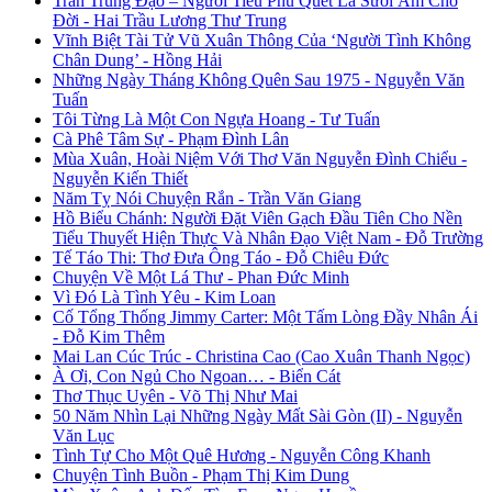
Trần Trung Đạo – Người Tiều Phu Quét Lá Sưởi Ấm Cho
Đời - Hai Trầu Lương Thư Trung
Vĩnh Biệt Tài Tử Vũ Xuân Thông Của ‘Người Tình Không
Chân Dung’ - Hồng Hải
Những Ngày Tháng Không Quên Sau 1975 - Nguyễn Văn
Tuấn
Tôi Từng Là Một Con Ngựa Hoang - Tư Tuấn
Cà Phê Tâm Sự - Phạm Đình Lân
Mùa Xuân, Hoài Niệm Với Thơ Văn Nguyễn Đình Chiểu -
Nguyễn Kiến Thiết
Năm Tỵ Nói Chuyện Rắn - Trần Văn Giang
Hồ Biểu Chánh: Người Đặt Viên Gạch Đầu Tiên Cho Nền
Tiểu Thuyết Hiện Thực Và Nhân Đạo Việt Nam - Đỗ Trường
Tế Táo Thi: Thơ Đưa Ông Táo - Đỗ Chiêu Đức
Chuyện Về Một Lá Thư - Phan Đức Minh
Vì Đó Là Tình Yêu - Kim Loan
Cố Tổng Thống Jimmy Carter: Một Tấm Lòng Đầy Nhân Ái
- Đỗ Kim Thêm
Mai Lan Cúc Trúc - Christina Cao (Cao Xuân Thanh Ngọc)
À Ơi, Con Ngủ Cho Ngoan… - Biển Cát
Thơ Thục Uyên - Võ Thị Như Mai
50 Năm Nhìn Lại Những Ngày Mất Sài Gòn (II) - Nguyễn
Văn Lục
Tình Tự Cho Một Quê Hương - Nguyễn Công Khanh
Chuyện Tình Buồn - Phạm Thị Kim Dung