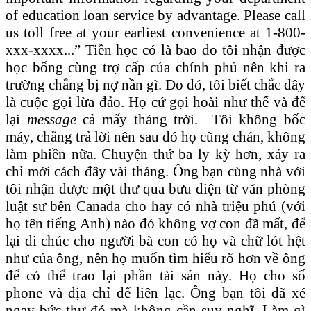
of education loan service by advantage. Please call
us toll free at your earliest convenience at 1-800-
xxx-xxxx...” Tiền học có là bao do tôi nhận được
học bổng cùng trợ cấp của chính phủ nên khi ra
trường chẳng bị nợ nần gì. Do đó, tôi biết chắc đây
là cuộc gọi lừa đảo. Họ cứ gọi hoài như thế và để
lại
message
cả mấy tháng trời. Tôi không bốc
máy, chẳng trả lời nên sau đó họ cũng chán, không
làm phiền nữa. Chuyện thứ ba ly kỳ hơn, xảy ra
chỉ mới cách đây vài tháng. Ông bạn cùng nhà với
tôi nhận được một thư qua bưu điện từ văn phòng
luật sư bên Canada cho hay có nhà triệu phú (với
họ tên tiếng Anh) nào đó không vợ con đã mất, để
lại di chúc cho người bà con có họ và chữ lót hệt
như của ông, nên họ muốn tìm hiểu rõ hơn về ông
để có thể trao lại phần tài sản này. Họ cho số
phone và địa chỉ để liên lạc. Ông bạn tôi đã xé
ngay bức thư đó mà không cần suy nghĩ. Làm gì