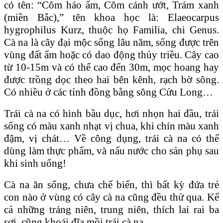
có tên: “Côm háo ẩm, Côm cánh ướt, Trám xanh
(miền Bắc),” tên khoa học là: Elaeocarpus
hygrophilus Kurz, thuộc họ Familia, chi Genus.
Cà na là cây đại mộc sống lâu năm, sống được trên
vùng đất ẩm hoặc có dao động thủy triều. Cây cao
từ 10-15m và có thể cao đến 30m, mọc hoang hay
được trồng dọc theo hai bên kênh, rạch bờ sông.
Có nhiều ở các tỉnh đồng bằng sông Cửu Long…
Trái cà na có hình bầu dục, hơi nhọn hai đầu, trái
sống có màu xanh nhạt vị chua, khi chín màu xanh
đậm, vị chát… Về công dụng, trái cà na có thể
dùng làm thực phẩm, và nấu nước cho sản phụ sau
khi sinh uống!
Cà na ăn sống, chưa chế biến, thì bất kỳ đứa trẻ
con nào ở vùng có cây cà na cũng đều thử qua. Kể
cả những tráng niên, trung niên, thích lai rai ba
sợi, cũng khoái đĩa mồi trái cà na.