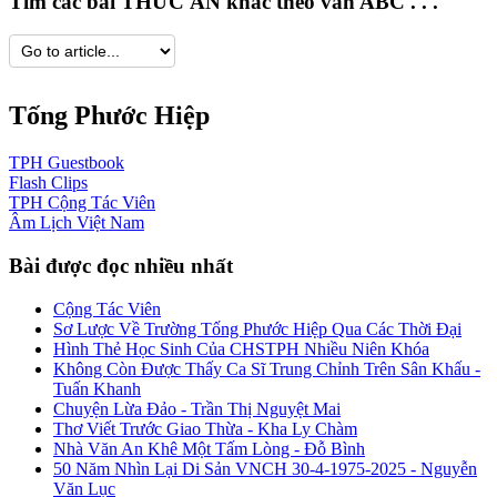
Tìm các bài THỨC ĂN khác theo vần ABC . . .
Tống Phước Hiệp
TPH
Guestbook
Flash
Clips
TPH
Cộng Tác Viên
Âm Lịch
Việt Nam
Bài được đọc nhiều nhất
Cộng Tác Viên
Sơ Lược Về Trường Tống Phước Hiệp Qua Các Thời Đại
Hình Thẻ Học Sinh Của CHSTPH Nhiều Niên Khóa
Không Còn Được Thấy Ca Sĩ Trung Chỉnh Trên Sân Khấu -
Tuấn Khanh
Chuyện Lừa Đảo - Trần Thị Nguyệt Mai
Thơ Viết Trước Giao Thừa - Kha Ly Chàm
Nhà Văn An Khê Một Tấm Lòng - Đỗ Bình
50 Năm Nhìn Lại Di Sản VNCH 30-4-1975-2025 - Nguyễn
Văn Lục