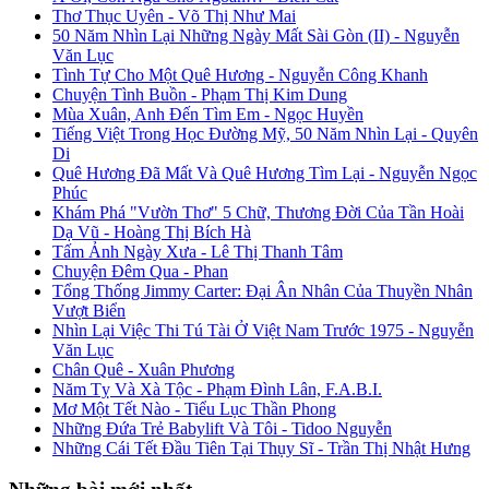
Thơ Thục Uyên - Võ Thị Như Mai
50 Năm Nhìn Lại Những Ngày Mất Sài Gòn (II) - Nguyễn
Văn Lục
Tình Tự Cho Một Quê Hương - Nguyễn Công Khanh
Chuyện Tình Buồn - Phạm Thị Kim Dung
Mùa Xuân, Anh Đến Tìm Em - Ngọc Huyền
Tiếng Việt Trong Học Đường Mỹ, 50 Năm Nhìn Lại - Quyên
Di
Quê Hương Đã Mất Và Quê Hương Tìm Lại - Nguyễn Ngọc
Phúc
Khám Phá "Vườn Thơ" 5 Chữ, Thương Đời Của Tần Hoài
Dạ Vũ - Hoàng Thị Bích Hà
Tấm Ảnh Ngày Xưa - Lê Thị Thanh Tâm
Chuyện Đêm Qua - Phan
Tổng Thống Jimmy Carter: Đại Ân Nhân Của Thuyền Nhân
Vượt Biển
Nhìn Lại Việc Thi Tú Tài Ở Việt Nam Trước 1975 - Nguyễn
Văn Lục
Chân Quê - Xuân Phương
Năm Tỵ Và Xà Tộc - Phạm Đình Lân, F.A.B.I.
Mơ Một Tết Nào - Tiểu Lục Thần Phong
Những Đứa Trẻ Babylift Và Tôi - Tidoo Nguyễn
Những Cái Tết Đầu Tiên Tại Thụy Sĩ - Trần Thị Nhật Hưng