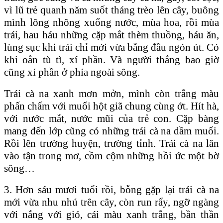
vì lũ trẻ quanh năm suốt tháng trèo lên cây, buông
mình lông nhông xuống nước, mùa hoa, rồi mùa
trái, hau háu những cặp mắt thèm thuồng, háu ăn,
lùng sục khi trái chỉ mới vừa bằng đầu ngón út. Có
khi oẳn tù tì, xí phần. Và người thắng bao giờ
cũng xí phần ở phía ngoài sông.
Trái cà na xanh mơn mởn, mình còn trắng màu
phấn chấm với muối hột giã chung cùng ớt. Hít hà,
với nước mắt, nước mũi của trẻ con. Cặp bàng
mang đến lớp cũng có những trái cà na dầm muối.
Rồi lên trường huyện, trường tỉnh. Trái cà na lăn
vào tận trong mơ, cồm cộm những hồi ức một bờ
sông…
3. Hơn sáu mươi tuổi rồi, bỗng gặp lại trái cà na
mới vừa nhu nhú trên cây, còn run rẩy, ngỡ ngàng
với nắng với gió, cái màu xanh trắng, bần thần