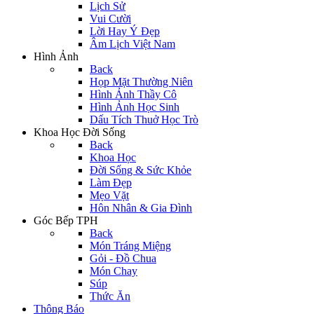
Lịch Sử
Vui Cười
Lời Hay Ý Đẹp
Âm Lịch Việt Nam
Hình Ảnh
Back
Họp Mặt Thường Niên
Hình Ảnh Thầy Cô
Hình Ảnh Học Sinh
Dấu Tích Thuở Học Trò
Khoa Học Đời Sống
Back
Khoa Học
Đời Sống & Sức Khỏe
Làm Đẹp
Mẹo Vặt
Hôn Nhân & Gia Đình
Góc Bếp TPH
Back
Món Tráng Miệng
Gỏi - Đồ Chua
Món Chay
Súp
Thức Ăn
Thông Báo