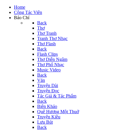
Home
Cộng Tác Viên
Báo Chí
Back
Thơ
Thơ Tranh
Tranh Thơ Nhạc
Thơ Flash
Back
Flash Clips
Thơ Diễn Ngâm
Thơ Phổ Nhạc
Music Video
Back
Văn
Truyện Dài
Truyện Đọc
Tác Giả & Tác Phẩm
Back
Biên Khảo
Quê Hương Một Thuở
Truyện Kiều
Lưu Bút
Back