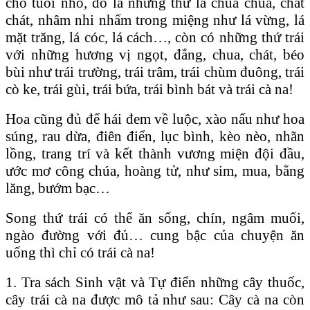
cho tuổi nhỏ, đó là những thứ lá chua chua, chát
chát, nhâm nhi nhấm trong miệng như lá vừng, lá
mặt trăng, lá cóc, lá cách…, còn có những thứ trái
với những hương vị ngọt, đắng, chua, chát, béo
bùi như trái trường, trái trâm, trái chùm đuông, trái
cò ke, trái gùi, trái bứa, trái bình bát và trái cà na!
Hoa cũng đủ để hái đem về luộc, xào nấu như hoa
súng, rau dừa, điên điển, lục bình, kèo nèo, nhãn
lồng, trang trí và kết thành vương miện đội đầu,
ước mơ công chúa, hoàng tử, như sim, mua, bằng
lăng, bướm bạc…
Song thứ trái có thể ăn sống, chín, ngâm muối,
ngào đường với đủ… cung bậc của chuyện ăn
uống thì chỉ có trái cà na!
1. Tra sách Sinh vật và Tự điển những cây thuốc,
cây trái cà na được mô tả như sau: Cây cà na còn