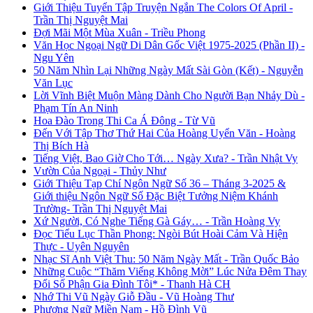
Giới Thiệu Tuyển Tập Truyện Ngắn The Colors Of April -
Trần Thị Nguyệt Mai
Đợi Mãi Một Mùa Xuân - Triều Phong
Văn Học Ngoại Ngữ Di Dân Gốc Việt 1975-2025 (Phần II) -
Ngu Yên
50 Năm Nhìn Lại Những Ngày Mất Sài Gòn (Kết) - Nguyễn
Văn Lục
Lời Vĩnh Biệt Muộn Màng Dành Cho Người Bạn Nhảy Dù -
Phạm Tín An Ninh
Hoa Đào Trong Thi Ca Á Đông - Từ Vũ
Đến Với Tập Thơ Thứ Hai Của Hoàng Uyển Văn - Hoàng
Thị Bích Hà
Tiếng Việt, Bao Giờ Cho Tới… Ngày Xưa? - Trần Nhật Vy
Vườn Của Ngoại - Thủy Như
Giới Thiệu Tạp Chí Ngôn Ngữ Số 36 – Tháng 3-2025 &
Giới thiệu Ngôn Ngữ Số Đặc Biệt Tưởng Niệm Khánh
Trường- Trần Thị Nguyệt Mai
Xứ Người, Có Nghe Tiếng Gà Gáy… - Trần Hoàng Vy
Đọc Tiểu Lục Thần Phong: Ngòi Bút Hoài Cảm Và Hiện
Thực - Uyên Nguyên
Nhạc Sĩ Anh Việt Thu: 50 Năm Ngày Mất - Trần Quốc Bảo
Những Cuộc “Thăm Viếng Không Mời” Lúc Nửa Đêm Thay
Đổi Số Phận Gia Đình Tôi* - Thanh Hà CH
Nhớ Thi Vũ Ngày Giỗ Đầu - Vũ Hoàng Thư
Phương Ngữ Miền Nam - Hồ Đình Vũ