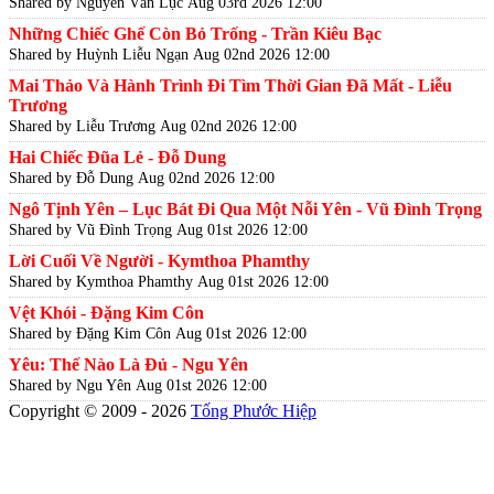
Shared by Nguyễn Văn Lục
Aug 03rd 2026 12:00
Những Chiếc Ghế Còn Bỏ Trống - Trần Kiêu Bạc
Shared by Huỳnh Liễu Ngạn
Aug 02nd 2026 12:00
Mai Thảo Và Hành Trình Đi Tìm Thời Gian Đã Mất - Liễu
Trương
Shared by Liễu Trương
Aug 02nd 2026 12:00
Hai Chiếc Đũa Lẻ - Đỗ Dung
Shared by Đỗ Dung
Aug 02nd 2026 12:00
Ngô Tịnh Yên – Lục Bát Đi Qua Một Nỗi Yên - Vũ Đình Trọng
Shared by Vũ Đình Trọng
Aug 01st 2026 12:00
Lời Cuối Về Người - Kymthoa Phamthy
Shared by Kymthoa Phamthy
Aug 01st 2026 12:00
Vệt Khói - Đặng Kim Côn
Shared by Đặng Kim Côn
Aug 01st 2026 12:00
Yêu: Thế Nào Là Đủ - Ngu Yên
Shared by Ngu Yên
Aug 01st 2026 12:00
Copyright © 2009 - 2026
Tống Phước Hiệp