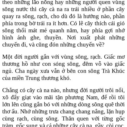
theo những lão nông hay những người quen vùng
sông nước thì cây cà na ra trái nhiều ở phần cây
quay ra sông, rạch, cho dù đó là hướng nào, phần
phía trong bờ trái ra ít hơn. Có lẽ cây thích cái gió
sông thổi mát mẻ quanh năm, hay phía gợi nhớ
hình ảnh ghe, thuyền. Nơi xuất phát những
chuyến đi, và cũng đón những chuyến về?
Một đời người gắn với vùng sông, rạch. Giấc mơ
thương hồ như con sóng sông, đêm vỗ vào giấc
ngủ. Cha ngày xưa vẫn ở bên con sông Trà Khúc
của miền Trung thương khó.
Chẳng có cây cà na nào, nhưng đời người trôi nổi,
xô đẩy giạt vào mãi tận phương Nam, để rồi tôi
lớn lên cũng gắn bó với những dòng sông quê thời
thơ ấu. Nhớ những trưa chang chang nắng, lặn hụp
cùng rạch, cùng sông. Thân quen với từng gốc
tràm, gốc sung và cả những cây cà na, gầy, còi cọc,