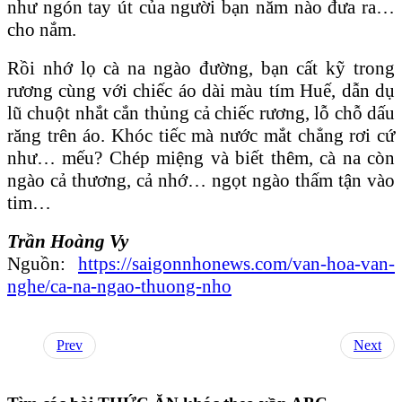
như ngón tay út của người bạn năm nào đưa ra…
cho nắm.
Rồi nhớ lọ cà na ngào đường, bạn cất kỹ trong
rương cùng với chiếc áo dài màu tím Huế, dẫn dụ
lũ chuột nhắt cắn thủng cả chiếc rương, lỗ chỗ dấu
răng trên áo. Khóc tiếc mà nước mắt chẳng rơi cứ
như… mếu? Chép miệng và biết thêm, cà na còn
ngào cả thương, cả nhớ… ngọt ngào thấm tận vào
tim…
Trần Hoàng Vy
Nguồn:
https://saigonnhonews.com/van-hoa-van-
nghe/ca-na-ngao-thuong-nho
Prev
Next