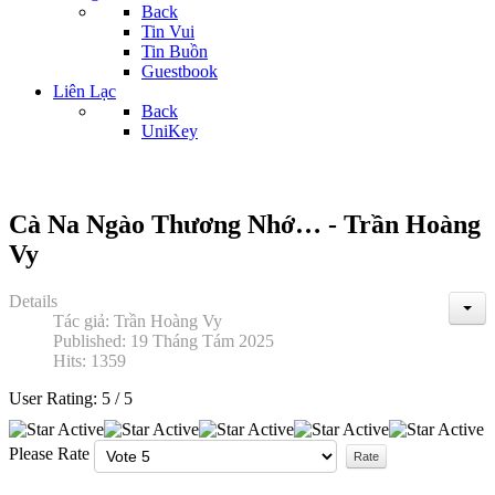
Back
Tin Vui
Tin Buồn
Guestbook
Liên Lạc
Back
UniKey
Cà Na Ngào Thương Nhớ… - Trần Hoàng
Vy
Details
Tác giả:
Trần Hoàng Vy
Published: 19 Tháng Tám 2025
Hits: 1359
User Rating:
5
/
5
Please Rate