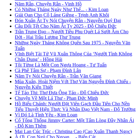
Năm Rắn, Chuyện Rắn - Vinh Hồ
Có Những Tháng Ngày Như Thế... - Kim Loan
Giải Oan Cho Cô Láng Giềng - Trịnh Anh Khôi
Đón Xuân Ất Tỵ Nói Chuyện Rắn - Nguyễn Quý Đại
Câu Đối Tết Cho Năm Ất Tỵ 2025 - Đỗ Chiêu Đức
Trần Trung Đạo – Người Tiều Phu Quét Lá Sưởi Ấm Cho
Đời - Hai Trầu Lương Thư Trung
Những Ngày Tháng Không Quên Sau 1975 - Nguyễn Văn
Tuấn
Vĩnh Biệt Tài Tử Vũ Xuân Thông Của ‘Người Tình Không
Chân Dung’ - Hồng Hải
Tôi Từng Là Một Con Ngựa Hoang - Tư Tuấn
Cà Phê Tâm Sự - Phạm Đình Lân
Năm Tỵ Nói Chuyện Rắn - Trần Văn Giang
Mùa Xuân, Hoài Niệm Với Thơ Văn Nguyễn Đình Chiểu -
Nguyễn Kiến Thiết
Tế Táo Thi: Thơ Đưa Ông Táo - Đỗ Chiêu Đức
Chuyện Về Một Lá Thư - Phan Đức Minh
Hồ Biểu Chánh: Người Đặt Viên Gạch Đầu Tiên Cho Nền
Tiểu Thuyết Hiện Thực Và Nhân Đạo Việt Nam - Đỗ Trường
Vì Đó Là Tình Yêu - Kim Loan
Cố Tổng Thống Jimmy Carter: Một Tấm Lòng Đầy Nhân Ái
- Đỗ Kim Thêm
Mai Lan Cúc Trúc - Christina Cao (Cao Xuân Thanh Ngọc)
À Ơi, Con Ngủ Cho Ngoan… - Biển Cát