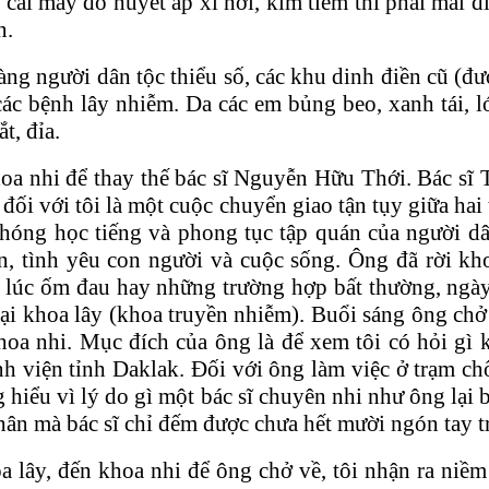
cái máy đo huyết áp xì hơi, kim tiêm thì phải mài đi
n.
àng người dân tộc thiểu số, các khu dinh điền cũ (
các bệnh lây nhiễm. Da các em bủng beo, xanh tái, 
t, đỉa.
hoa nhi để thay thế bác sĩ Nguyễn Hữu Thới. Bác sĩ 
đối với tôi là một cuộc chuyển giao tận tụy giữa ha
óng học tiếng và phong tục tập quán của người dân
n, tình yêu con người và cuộc sống. Ông đã rời kh
lúc ốm đau hay những trường hợp bất thường, ngày 
 tại khoa lây (khoa truyền nhiễm). Buổi sáng ông chở
a nhi. Mục đích của ông là để xem tôi có hỏi gì 
h viện tỉnh Daklak. Đối với ông làm việc ở trạm ch
iểu vì lý do gì một bác sĩ chuyên nhi như ông lại bị
hân mà bác sĩ chỉ đếm được chưa hết mười ngón tay tr
 lây, đến khoa nhi để ông chở về, tôi nhận ra niề