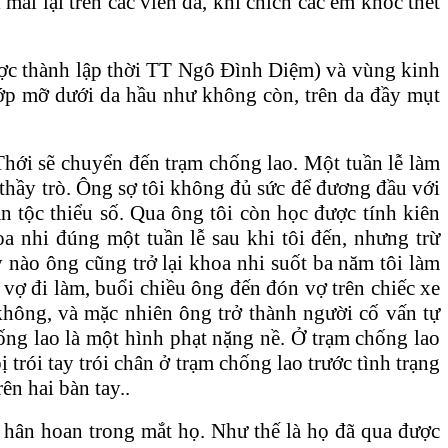
 mài lại trên các viên đá, khi chích các em khóc thét
được thành lập thời TT Ngô Đình Diệm) và vùng kinh
lớp mỡ dưới da hầu như không còn, trên da đầy mụt
Thới sẽ chuyển đến trạm chống lao. Một tuần lễ làm
i thầy trò. Ông sợ tôi không đủ sức để đương đầu với
 tộc thiểu số. Qua ông tôi còn học được tính kiên
oa nhi đúng một tuần lễ sau khi tôi đến, nhưng trừ
nào ông cũng trở lại khoa nhi suốt ba năm tôi làm
 vợ đi làm, buổi chiều ông đến đón vợ trên chiếc xe
không, và mặc nhiên ông trở thành người cố vấn tự
ống lao là một hình phạt nặng nề. Ở trạm chống lao
 trói tay trói chân ở trạm chống lao trước tình trạng
ên hai bàn tay..
m hân hoan trong mắt họ. Như thế là họ đã qua được