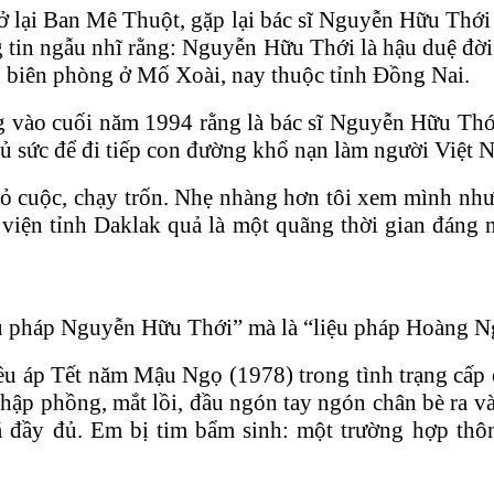
 lại Ban Mê Thuột, gặp lại bác sĩ Nguyễn Hữu Thới 
ng tin ngẫu nhĩ rằng: Nguyễn Hữu Thới là hậu duệ đ
 biên phòng ở Mố Xoài, nay thuộc tỉnh Đồng Nai.
g vào cuối năm 1994 rằng là bác sĩ Nguyễn Hữu Thớ
đủ sức để đi tiếp con đường khổ nạn làm người Việt
 cuộc, chạy trốn. Nhẹ nhàng hơn tôi xem mình như 
viện tỉnh Daklak quả là một quãng thời gian đáng 
iệu pháp Nguyễn Hữu Thới” mà là “liệu pháp Hoàng 
 áp Tết năm Mậu Ngọ (1978) trong tình trạng cấp 
hập phồng, mắt lồi, đầu ngón tay ngón chân bè ra v
á đầy đủ. Em bị tim bẩm sinh: một trường hợp thôn