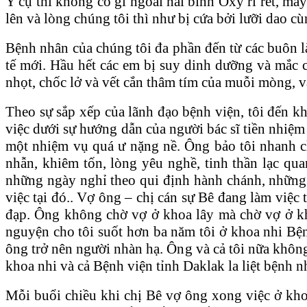
Y cụ thì không có gì ngoài hai bình Oxy rỉ rét, mấy 
lên và lòng chúng tôi thì như bị cứa bởi lưỡi dao cù
Bệnh nhân của chúng tôi đa phần đến từ các buôn l
tế mới. Hầu hết các em bị suy dinh dưỡng và mắc 
nhọt, chốc lở và vết cắn thâm tím của muỗi mòng, vắ
Theo sự sắp xếp của lãnh đạo bệnh viện, tôi đến k
việc dưới sự hướng dẫn của người bác sĩ tiền nhiệm 
một nhiệm vụ quá ư nặng nề. Ông bảo tôi nhanh ch
nhẫn, khiêm tốn, lòng yêu nghề, tinh thần lạc qua
những ngày nghỉ theo qui định hành chánh, những 
việc tại đó.. Vợ ông ‒ chị cán sự Bê đang làm việc
đạp. Ông không chờ vợ ở khoa lây mà chờ vợ ở kho
nguyện cho tôi suốt hơn ba năm tôi ở khoa nhi Bện
ông trở nên người nhàn hạ. Ông và cả tôi nữa không h
khoa nhi và cả Bệnh viện tỉnh Daklak la liệt bệnh n
Mỗi buổi chiều khi chị Bê vợ ông xong việc ở khoa