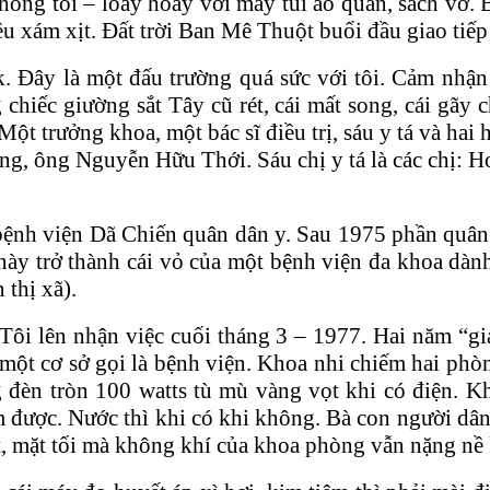
ồng tôi – loay hoay với mấy túi áo quần, sách vở. 
ều xám xịt. Đất trời Ban Mê Thuột buổi đầu giao tiếp 
k. Đây là một đấu trường quá sức với tôi. Cảm nhậ
chiếc giường sắt Tây cũ rét, cái mất song, cái gãy
t trưởng khoa, một bác sĩ điều trị, sáu y tá và hai h
ụng, ông Nguyễn Hữu Thới. Sáu chị y tá là các chị:
ệnh viện Dã Chiến quân dân y. Sau 1975 phần quân y
này trở thành cái vỏ của một bệnh viện đa khoa dàn
thị xã).
ôi lên nhận việc cuối tháng 3 – 1977. Hai năm “g
ủa một cơ sở gọi là bệnh viện. Khoa nhi chiếm hai 
đèn tròn 100 watts tù mù vàng vọt khi có điện. Kh
 được. Nước thì khi có khi không. Bà con người dân tộ
t, mặt tối mà không khí của khoa phòng vẫn nặng nề 