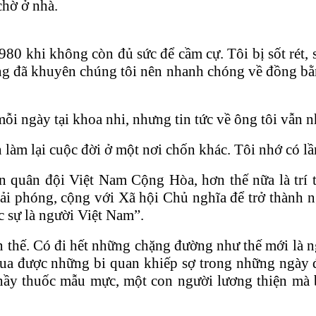
chờ ở nhà.
80 khi không còn đủ sức để cầm cự. Tôi bị sốt rét, 
 ông đã khuyên chúng tôi nên nhanh chóng về đồng bằ
i ngày tại khoa nhi, nhưng tin tức về ông tôi vẫn 
làm lại cuộc đời ở một nơi chốn khác. Tôi nhớ có lầ
an quân đội Việt Nam Cộng Hòa, hơn thế nữa là trí
 giải phóng, cộng với Xã hội Chủ nghĩa để trở thàn
 sự là người Việt Nam”.
n thế. Có đi hết những chặng đường như thế mới là n
ua được những bi quan khiếp sợ trong những ngày đ
hầy thuốc mẫu mực, một con người lương thiện mà 