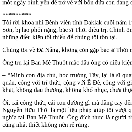
một ngày bình yên để trở về với bốn đứa con đang 
*********
Tôi rời khoa nhi Bệnh viện tỉnh Daklak cuối năm 19
Sơn, bị lao phổi nặng, bác sĩ Thới điều trị. Chính
những điều kiện tối thiểu để chúng tôi tồn tại.
Chúng tôi về Đà Nẵng, không còn gặp bác sĩ Thới mỗ
Ông trụ lại Ban Mê Thuột mặc dầu ông có điều kiện 
– “Mình con địa chủ, học trường Tây, lại là sĩ qu
quân, cộng với trí thức, cộng với Ê Đê, cộng với
khát, không đau thương, không khổ nhục, chưa thực
Ôi, cái công thức, cái con đường gì mà đắng cay đế
Nguyễn Hữu Thới là một liệu pháp giúp tôi vượt q
nghĩa tại Ban Mê Thuột. Ông đích thực là người t
cũng nhất thiết không nên rẻ rúng.