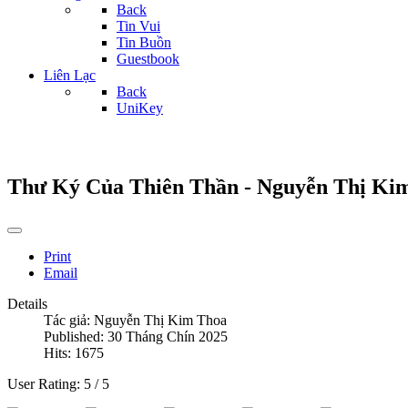
Back
Tin Vui
Tin Buồn
Guestbook
Liên Lạc
Back
UniKey
Thư Ký Của Thiên Thần - Nguyễn Thị Ki
Print
Email
Details
Tác giả:
Nguyễn Thị Kim Thoa
Published: 30 Tháng Chín 2025
Hits: 1675
User Rating:
5
/
5