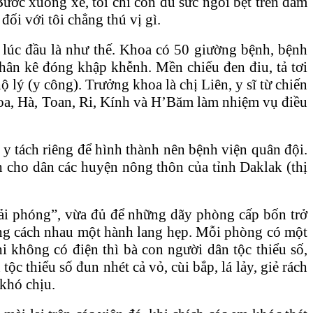
Bước xuống xe, tôi chỉ còn đủ sức ngồi bệt trên đám
đối với tôi chẳng thú vị gì.
n lúc đầu là như thế. Khoa có 50 giường bệnh, bệnh
 chân kê đóng khập khễnh. Mền chiếu đen điu, tả tơi
ộ lý (y công). Trưởng khoa là chị Liên, y sĩ từ chiến
 Hoa, Hà, Toan, Ri, Kính và H’Băm làm nhiệm vụ điều
 tách riêng để hình thành nên bệnh viện quân đội.
h cho dân các huyện nông thôn của tỉnh Daklak (thị
iải phóng”, vừa đủ để những dãy phòng cấp bốn trở
phòng cách nhau một hành lang hẹp. Mỗi phòng có một
i không có điện thì bà con người dân tộc thiểu số,
c thiểu số đun nhét cả vỏ, cùi bắp, lá lảy, giẻ rách
khó chịu.