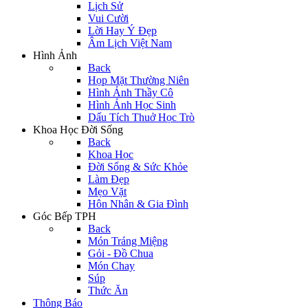
Lịch Sử
Vui Cười
Lời Hay Ý Đẹp
Âm Lịch Việt Nam
Hình Ảnh
Back
Họp Mặt Thường Niên
Hình Ảnh Thầy Cô
Hình Ảnh Học Sinh
Dấu Tích Thuở Học Trò
Khoa Học Đời Sống
Back
Khoa Học
Đời Sống & Sức Khỏe
Làm Đẹp
Mẹo Vặt
Hôn Nhân & Gia Đình
Góc Bếp TPH
Back
Món Tráng Miệng
Gỏi - Đồ Chua
Món Chay
Súp
Thức Ăn
Thông Báo