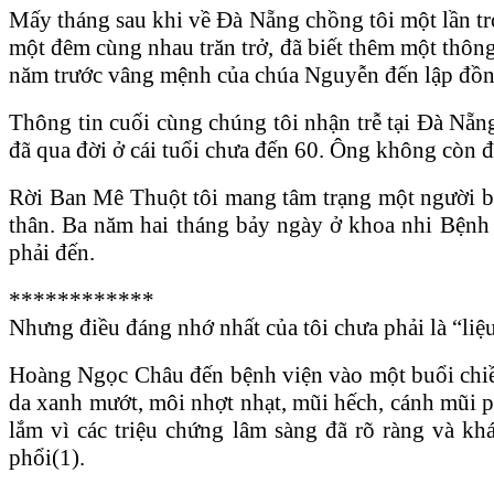
Mấy tháng sau khi về Đà Nẵng chồng tôi một lần trở
một đêm cùng nhau trăn trở, đã biết thêm một thô
năm trước vâng mệnh của chúa Nguyễn đến lập đồn
Thông tin cuối cùng chúng tôi nhận trễ tại Đà Nẵn
đã qua đời ở cái tuổi chưa đến 60. Ông không còn 
Rời Ban Mê Thuột tôi mang tâm trạng một người bỏ
thân. Ba năm hai tháng bảy ngày ở khoa nhi Bệnh 
phải đến.
************
Nhưng điều đáng nhớ nhất của tôi chưa phải là “l
Hoàng Ngọc Châu đến bệnh viện vào một buổi chiều
da xanh mướt, môi nhợt nhạt, mũi hếch, cánh mũi p
lắm vì các triệu chứng lâm sàng đã rõ ràng và kh
phổi(1).