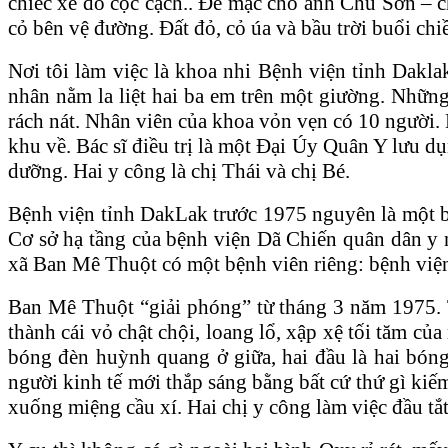
chiếc xe đò cọc cạch.. Để mặc cho anh Chu Sơn – ch
cỏ bên vệ đường. Đất đỏ, cỏ úa và bầu trời buổi chi
Nơi tôi làm việc là khoa nhi Bệnh viện tỉnh Dakla
nhân nằm la liệt hai ba em trên một giường. Những 
rách nát. Nhân viên của khoa vỏn vẹn có 10 người. Mộ
khu về. Bác sĩ điều trị là một Đại Úy Quân Y lưu d
dưỡng. Hai y công là chị Thái và chị Bé.
Bệnh viện tỉnh DakLak trước 1975 nguyên là một b
Cơ sở hạ tầng của bệnh viện
Dã C
hiến quân dân y 
xã Ban Mê Thuột có một bệnh viên riêng: bệnh viện 
Ban Mê Thuột “giải phóng” từ tháng 3 năm 1975. T
thành cái vỏ chật chội, loang lổ, xập xệ tối tăm c
bóng đèn huỳnh quang ở giữa, hai đầu là hai bóng 
người kinh tế mới thắp sáng bằng bất cứ thứ gì kiếm
xuống miệng cầu xí. Hai chị y công làm việc đầu tắ