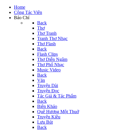
Home
Cộng Tác Viên
Báo Chí
Back
Thơ
Thơ Tranh
Tranh Thơ Nhạc
Thơ Flash
Back
Flash Clips
Thơ Diễn Ngâm
Thơ Phổ Nhạc
Music Video
Back
Văn
Truyện Dài
Truyện Đọc
Tác Giả & Tác Phẩm
Back
Biên Khảo
Quê Hương Một Thuở
Truyện Kiều
Lưu Bút
Back