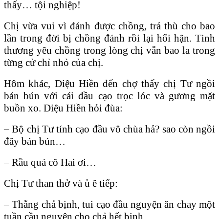
thấy… tội nghiệp!
Chị vừa vui vì đánh được chồng, trả thù cho bao
lần trong đời bị chồng đánh rồi lại hối hận. Tình
thương yêu chồng trong lòng chị vẫn bao la trong
từng cử chỉ nhỏ của chị.
Hôm khác, Diệu Hiền đến chợ thấy chị Tư ngồi
bán bún với cái đầu cạo trọc lóc và gương mặt
buồn xo. Diệu Hiền hỏi đùa:
– Bộ chị Tư tính cạo đầu vô chùa hả? sao còn ngồi
đây bán bún…
– Rầu quá cô Hai ơi…
Chị Tư than thở và ủ ê tiếp:
– Thằng chả bịnh, tui cạo đầu nguyện ăn chay một
tuần cầu nguyện cho chả hết bịnh…