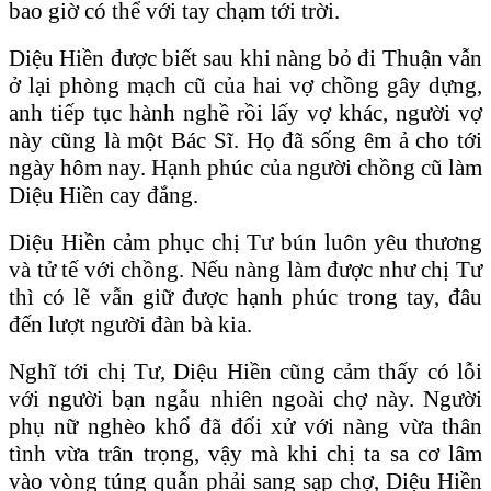
bao giờ có thể với tay chạm tới trời.
Diệu Hiền được biết sau khi nàng bỏ đi Thuận vẫn
ở lại phòng mạch cũ của hai vợ chồng gây dựng,
anh tiếp tục hành nghề rồi lấy vợ khác, người vợ
này cũng là một Bác Sĩ. Họ đã sống êm ả cho tới
ngày hôm nay. Hạnh phúc của người chồng cũ làm
Diệu Hiền cay đắng.
Diệu Hiền cảm phục chị Tư bún luôn yêu thương
và tử tế với chồng. Nếu nàng làm được như chị Tư
thì có lẽ vẫn giữ được hạnh phúc trong tay, đâu
đến lượt người đàn bà kia.
Nghĩ tới chị Tư, Diệu Hiền cũng cảm thấy có lỗi
với người bạn ngẫu nhiên ngoài chợ này. Người
phụ nữ nghèo khổ đã đối xử với nàng vừa thân
tình vừa trân trọng, vậy mà khi chị ta sa cơ lâm
vào vòng túng quẫn phải sang sạp chợ, Diệu Hiền