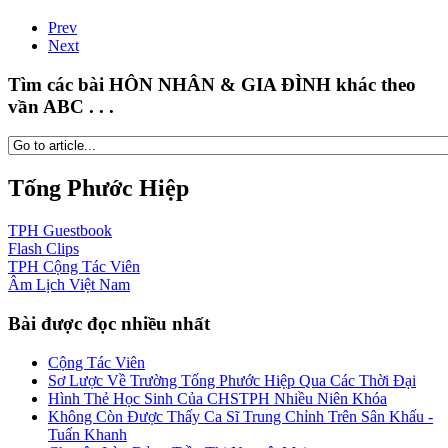
Prev
Next
Tìm các bài HÔN NHÂN & GIA ĐÌNH khác theo
vần ABC . . .
Tống Phước Hiệp
TPH
Guestbook
Flash
Clips
TPH
Cộng Tác Viên
Âm Lịch
Việt Nam
Bài được đọc nhiều nhất
Cộng Tác Viên
Sơ Lược Về Trường Tống Phước Hiệp Qua Các Thời Đại
Hình Thẻ Học Sinh Của CHSTPH Nhiều Niên Khóa
Không Còn Được Thấy Ca Sĩ Trung Chỉnh Trên Sân Khấu -
Tuấn Khanh