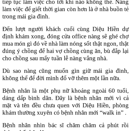
tiếp tục làm việc cho tới khi nào không thể. Nàng
làm việc để giết thời gian còn hơn là ở nhà buồn tẻ
trong mái gia đình.
Đến lượt người khách cuối cùng Diệu Hiền dự
định khám xong, đóng cửa office nàng sẽ ghé chợ
mua món gì đó về nhà làm nóng sốt thật ngon, thật
đúng ý chồng để hai vợ chồng cùng ăn, bù đắp lại
cho chồng sau mấy tuần lễ nàng vắng nhà.
Dù sao nàng cũng muốn gìn giữ mái gia đình,
không thể để đời mình đổ vỡ thêm một lần nữa.
Bệnh nhân là một phụ nữ khoảng ngoài 60 tuổi,
dáng dấp bình dân. Đây là bệnh nhân mới vì cả
mặt và tên đều chưa quen với Diệu Hiền, phòng
khám thường xuyên có bệnh nhân mới “walk in” .
Bệnh nhân nhìn bác sĩ chăm chăm cả phút rồi