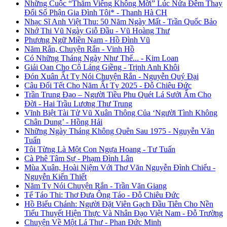
Những Cuộc “Thăm Viếng Không Mời” Lúc Nửa Đêm Thay
Đổi Số Phận Gia Đình Tôi* - Thanh Hà CH
Nhạc Sĩ Anh Việt Thu: 50 Năm Ngày Mất - Trần Quốc Bảo
Nhớ Thi Vũ Ngày Giỗ Đầu - Vũ Hoàng Thư
Phương Ngữ Miền Nam - Hồ Đình Vũ
Năm Rắn, Chuyện Rắn - Vinh Hồ
Có Những Tháng Ngày Như Thế... - Kim Loan
Giải Oan Cho Cô Láng Giềng - Trịnh Anh Khôi
Đón Xuân Ất Tỵ Nói Chuyện Rắn - Nguyễn Quý Đại
Câu Đối Tết Cho Năm Ất Tỵ 2025 - Đỗ Chiêu Đức
Trần Trung Đạo – Người Tiều Phu Quét Lá Sưởi Ấm Cho
Đời - Hai Trầu Lương Thư Trung
Vĩnh Biệt Tài Tử Vũ Xuân Thông Của ‘Người Tình Không
Chân Dung’ - Hồng Hải
Những Ngày Tháng Không Quên Sau 1975 - Nguyễn Văn
Tuấn
Tôi Từng Là Một Con Ngựa Hoang - Tư Tuấn
Cà Phê Tâm Sự - Phạm Đình Lân
Mùa Xuân, Hoài Niệm Với Thơ Văn Nguyễn Đình Chiểu -
Nguyễn Kiến Thiết
Năm Tỵ Nói Chuyện Rắn - Trần Văn Giang
Tế Táo Thi: Thơ Đưa Ông Táo - Đỗ Chiêu Đức
Hồ Biểu Chánh: Người Đặt Viên Gạch Đầu Tiên Cho Nền
Tiểu Thuyết Hiện Thực Và Nhân Đạo Việt Nam - Đỗ Trường
Chuyện Về Một Lá Thư - Phan Đức Minh