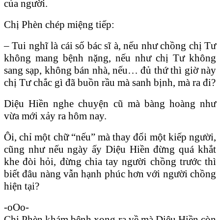
của người.
Chị Phèn chép miệng tiếp:
– Tui nghĩ là cái số bác sĩ à, nếu như chồng chị Tư
không mang bệnh nặng, nếu như chị Tư không
sang sạp, không bán nhà, nếu… đủ thứ thì giờ này
chị Tư chắc gì đã buồn rầu mà sanh bịnh, mà ra đi?
Diệu Hiền nghe chuyện cũ mà bàng hoàng như
vừa mới xảy ra hôm nay.
Ôi, chỉ một chữ “nếu” mà thay đổi một kiếp người,
cũng như nếu ngày ấy Diệu Hiền đừng quá khắt
khe đòi hỏi, đừng chia tay người chồng trước thì
biết đâu nàng vẫn hạnh phúc hơn với người chồng
hiện tại?
-oOo-
Chị Phèn khám bệnh xong ra về mà Diệu Hiền còn