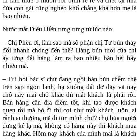
đi làm thuê ở mướn rồi bịnh rề rề và chết tại nhà
đứa con gái cũng nghèo khổ chẳng khá hơn mẹ là
bao nhiêu.
Nước mắt Diệu Hiền rưng rưng từ lúc nào:
– Chị Phèn ơi, làm sao mà số phận chị Tư bún thay
đổi nhanh chóng đến thế? Hàng bún tươi của chị
ấy từng đắt hàng làm ra bao nhiêu bán hết bấy
nhiêu mà.
– Tui hỏi bác sĩ chứ đang ngồi bán bún chễm chệ
trên sạp ngon lành, hạ xuống đất dơ dáy và nay
chỗ này mai chỗ khác thì mất khách là phải rồi.
Bán hàng cần địa điểm tốt, khi tạo được khách
quen rồi mà bỏ đi thì coi như mất khách luôn, ai
rảnh ai thương mà đi tìm mình chứ? chợ búa người
dưng kẻ lạ mà, không có hàng này thì khách mua
hàng khác. Hôm nay khách của mình mai là khách