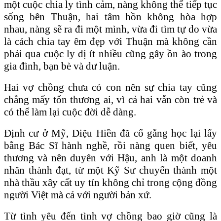
một cuộc chia ly tình cảm, nàng không thể tiếp tục
sống bên Thuận, hai tâm hồn không hòa hợp
nhau, nàng sẽ ra đi một mình, vừa đi tìm tự do vừa
là cách chia tay êm đẹp với Thuận mà không cần
phải qua cuộc ly dị ít nhiều cũng gây ồn ào trong
gia đình, bạn bè và dư luận.
Hai vợ chồng chưa có con nên sự chia tay cũng
chẳng mấy tổn thương ai, vì cả hai vẫn còn trẻ và
có thể làm lại cuộc đời dễ dàng.
Định cư ở Mỹ, Diệu Hiền đã cố gắng học lại lấy
bằng Bác Sĩ hành nghề, rồi nàng quen biết, yêu
thương và nên duyên với Hậu, anh là một doanh
nhân thành đạt, từ một Kỹ Sư chuyển thành một
nhà thầu xây cất uy tín không chỉ trong cộng đồng
người Việt mà cả với người bản xứ.
Từ tình yêu đến tình vợ chồng bao giờ cũng là