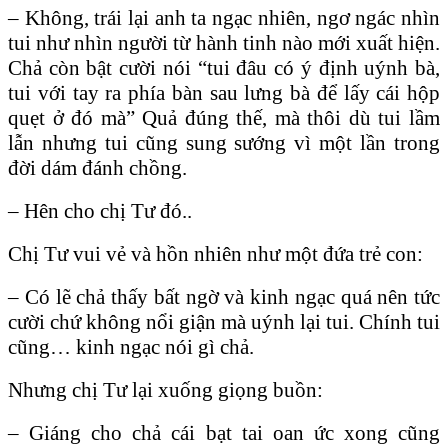
– Không, trái lại anh ta ngạc nhiên, ngơ ngác nhìn
tui như nhìn người từ hành tinh nào mới xuất hiện.
Chả còn bật cười nói “tui đâu có ý định uýnh bà,
tui với tay ra phía bàn sau lưng bà để lấy cái hộp
quẹt ở đó mà” Quả đúng thế, mà thôi dù tui lầm
lẫn nhưng tui cũng sung sướng vì một lần trong
đời dám đánh chồng.
– Hên cho chị Tư đó..
Chị Tư vui vẻ và hồn nhiên như một đứa trẻ con:
– Có lẽ chả thấy bất ngờ và kinh ngạc quá nên tức
cười chứ không nổi giận mà uýnh lại tui. Chính tui
cũng… kinh ngạc nói gì chả.
Nhưng chị Tư lại xuống giọng buồn:
– Giáng cho chả cái bạt tai oan ức xong cũng