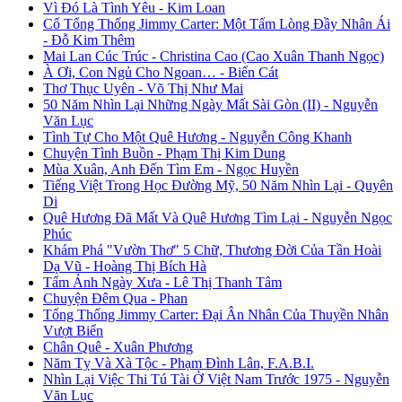
Vì Đó Là Tình Yêu - Kim Loan
Cố Tổng Thống Jimmy Carter: Một Tấm Lòng Đầy Nhân Ái
- Đỗ Kim Thêm
Mai Lan Cúc Trúc - Christina Cao (Cao Xuân Thanh Ngọc)
À Ơi, Con Ngủ Cho Ngoan… - Biển Cát
Thơ Thục Uyên - Võ Thị Như Mai
50 Năm Nhìn Lại Những Ngày Mất Sài Gòn (II) - Nguyễn
Văn Lục
Tình Tự Cho Một Quê Hương - Nguyễn Công Khanh
Chuyện Tình Buồn - Phạm Thị Kim Dung
Mùa Xuân, Anh Đến Tìm Em - Ngọc Huyền
Tiếng Việt Trong Học Đường Mỹ, 50 Năm Nhìn Lại - Quyên
Di
Quê Hương Đã Mất Và Quê Hương Tìm Lại - Nguyễn Ngọc
Phúc
Khám Phá "Vườn Thơ" 5 Chữ, Thương Đời Của Tần Hoài
Dạ Vũ - Hoàng Thị Bích Hà
Tấm Ảnh Ngày Xưa - Lê Thị Thanh Tâm
Chuyện Đêm Qua - Phan
Tổng Thống Jimmy Carter: Đại Ân Nhân Của Thuyền Nhân
Vượt Biển
Chân Quê - Xuân Phương
Năm Tỵ Và Xà Tộc - Phạm Đình Lân, F.A.B.I.
Nhìn Lại Việc Thi Tú Tài Ở Việt Nam Trước 1975 - Nguyễn
Văn Lục