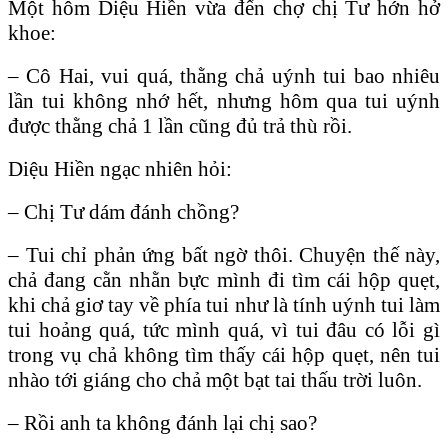
Một hôm Diệu Hiền vừa đến chợ chị Tư hớn hở
khoe:
– Cô Hai, vui quá, thằng chả uýnh tui bao nhiêu
lần tui không nhớ hết, nhưng hôm qua tui uýnh
được thằng chả 1 lần cũng đủ trả thù rồi.
Diệu Hiền ngạc nhiên hỏi:
– Chị Tư dám đánh chồng?
– Tui chỉ phản ứng bất ngờ thôi. Chuyện thế này,
chả đang cằn nhằn bực mình đi tìm cái hộp quẹt,
khi chả giơ tay về phía tui như là tính uýnh tui làm
tui hoảng quá, tức mình quá, vì tui đâu có lỗi gì
trong vụ chả không tìm thấy cái hộp quẹt, nên tui
nhào tới giáng cho chả một bạt tai thấu trời luôn.
– Rồi anh ta không đánh lại chị sao?