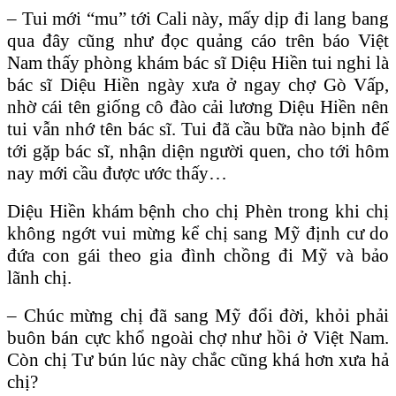
– Tui mới “mu” tới Cali này, mấy dịp đi lang bang
qua đây cũng như đọc quảng cáo trên báo Việt
Nam thấy phòng khám bác sĩ Diệu Hiền tui nghi là
bác sĩ Diệu Hiền ngày xưa ở ngay chợ Gò Vấp,
nhờ cái tên giống cô đào cải lương Diệu Hiền nên
tui vẫn nhớ tên bác sĩ. Tui đã cầu bữa nào bịnh để
tới gặp bác sĩ, nhận diện người quen, cho tới hôm
nay mới cầu được ước thấy…
Diệu Hiền khám bệnh cho chị Phèn trong khi chị
không ngớt vui mừng kể chị sang Mỹ định cư do
đứa con gái theo gia đình chồng đi Mỹ và bảo
lãnh chị.
– Chúc mừng chị đã sang Mỹ đổi đời, khỏi phải
buôn bán cực khổ ngoài chợ như hồi ở Việt Nam.
Còn chị Tư bún lúc này chắc cũng khá hơn xưa hả
chị?