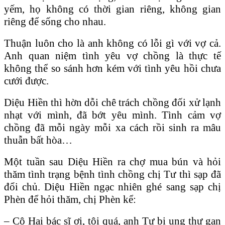
yếm, họ không có thời gian riêng, không gian
riêng để sống cho nhau.
Thuận luôn cho là anh không có lỗi gì với vợ cả.
Anh quan niệm tình yêu vợ chồng là thực tế
không thể so sánh hơn kém với tình yêu hồi chưa
cưới được.
Diệu Hiền thì hờn dỗi chê trách chồng đối xử lạnh
nhạt với mình, đã bớt yêu mình. Tình cảm vợ
chồng đã mỗi ngày mỗi xa cách rồi sinh ra mâu
thuẫn bất hòa…
Một tuần sau Diệu Hiền ra chợ mua bún và hỏi
thăm tình trạng bệnh tình chồng chị Tư thì sạp đã
đổi chủ. Diệu Hiền ngạc nhiên ghé sang sạp chị
Phèn để hỏi thăm, chị Phèn kể:
– Cô Hai bác sĩ ơi, tội quá, anh Tư bị ung thư gan