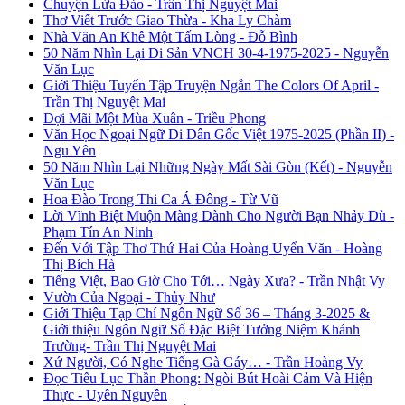
Chuyện Lừa Đảo - Trần Thị Nguyệt Mai
Thơ Viết Trước Giao Thừa - Kha Ly Chàm
Nhà Văn An Khê Một Tấm Lòng - Đỗ Bình
50 Năm Nhìn Lại Di Sản VNCH 30-4-1975-2025 - Nguyễn
Văn Lục
Giới Thiệu Tuyển Tập Truyện Ngắn The Colors Of April -
Trần Thị Nguyệt Mai
Đợi Mãi Một Mùa Xuân - Triều Phong
Văn Học Ngoại Ngữ Di Dân Gốc Việt 1975-2025 (Phần II) -
Ngu Yên
50 Năm Nhìn Lại Những Ngày Mất Sài Gòn (Kết) - Nguyễn
Văn Lục
Hoa Đào Trong Thi Ca Á Đông - Từ Vũ
Lời Vĩnh Biệt Muộn Màng Dành Cho Người Bạn Nhảy Dù -
Phạm Tín An Ninh
Đến Với Tập Thơ Thứ Hai Của Hoàng Uyển Văn - Hoàng
Thị Bích Hà
Tiếng Việt, Bao Giờ Cho Tới… Ngày Xưa? - Trần Nhật Vy
Vườn Của Ngoại - Thủy Như
Giới Thiệu Tạp Chí Ngôn Ngữ Số 36 – Tháng 3-2025 &
Giới thiệu Ngôn Ngữ Số Đặc Biệt Tưởng Niệm Khánh
Trường- Trần Thị Nguyệt Mai
Xứ Người, Có Nghe Tiếng Gà Gáy… - Trần Hoàng Vy
Đọc Tiểu Lục Thần Phong: Ngòi Bút Hoài Cảm Và Hiện
Thực - Uyên Nguyên