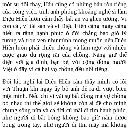
một sự đổi thay, Hậu cũng có những bận rộn riêng
của công việc, tính anh phóng khoáng nghệ sĩ làm
Diệu Hiền luôn cảm thấy bất an và ghen tương. Vì
con cái, vì tài sản và vì Diệu Hiền càng ngày càng
hiểu ra rằng hạnh phúc ở đời chẳng bao giờ lý
tưởng và trọn vẹn như mình mong muốn nên Diệu
Hiền luôn phải chiều chồng và làm ngơ với nhiều
cuộc giao du rộng rãi của chồng. Nàng giữ thể
diện với gia đình, bạn bè, với cộng đồng người
Việt ở đây vì cả hai vợ chồng đều nổi tiếng.
Đôi lúc nghĩ lại Diệu Hiền cảm thấy mình có lỗi
với Thuận khi ngày ấy bỏ anh để ra đi vượt biên
một mình. Nếu chỉ vì vài sự bất đồng mà vợ chồng
bỏ nhau thì thế giới sẽ không còn ai để cho mình
chung sống nữa và cả đời cứ mãi đi tìm hạnh phúc,
như người đi bắt bóng không bao giờ nắm được
bóng trong tay, như người đi tìm mây mà không