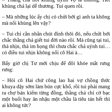
khùng chả lại dễ thương. Tui quen rồi.
– Mà những lúc ấy chị có chửi bới gì anh ta không
mà nổi khùng lên vậy?
– Tui chỉ cằn nhằn chút đỉnh thôi đó, nếu chửi bới
chắc thằng chả giết tui đời nào rồi. Mà cũng tại tui,
thà nhịn, thà im họng thì chưa chắc chả uýnh tui…
có điều tui nhịn không nổi cô Hai à…
Bấy giờ chị Tư mới chịu để đôi khóe mắt rưng
rưng:
– Hỏi cô Hai chứ công lao hai vợ chồng thức
khuya dậy sớm làm bún cực khổ, rồi tui phải mang
ra chợ bán kiếm từng đồng, thằng chả chỉ cờ bạc
một buổi hay ăn nhậu một chầu là tiêu tán hết thì
ai không tức?