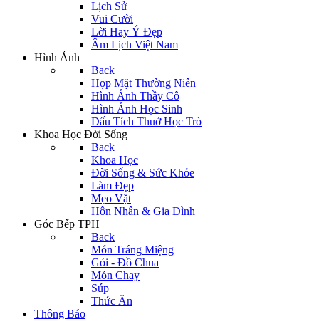
Lịch Sử
Vui Cười
Lời Hay Ý Đẹp
Âm Lịch Việt Nam
Hình Ảnh
Back
Họp Mặt Thường Niên
Hình Ảnh Thầy Cô
Hình Ảnh Học Sinh
Dấu Tích Thuở Học Trò
Khoa Học Đời Sống
Back
Khoa Học
Đời Sống & Sức Khỏe
Làm Đẹp
Mẹo Vặt
Hôn Nhân & Gia Đình
Góc Bếp TPH
Back
Món Tráng Miệng
Gỏi - Đồ Chua
Món Chay
Súp
Thức Ăn
Thông Báo