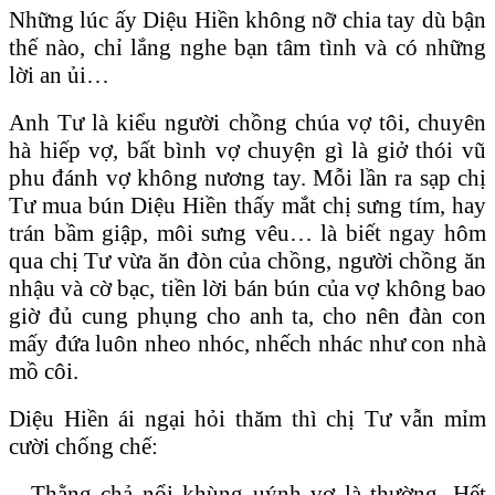
Những lúc ấy Diệu Hiền không nỡ chia tay dù bận
thế nào, chỉ lắng nghe bạn tâm tình và có những
lời an ủi…
Anh Tư là kiểu người chồng chúa vợ tôi, chuyên
hà hiếp vợ, bất bình vợ chuyện gì là giở thói vũ
phu đánh vợ không nương tay. Mỗi lần ra sạp chị
Tư mua bún Diệu Hiền thấy mắt chị sưng tím, hay
trán bầm giập, môi sưng vêu… là biết ngay hôm
qua chị Tư vừa ăn đòn của chồng, người chồng ăn
nhậu và cờ bạc, tiền lời bán bún của vợ không bao
giờ đủ cung phụng cho anh ta, cho nên đàn con
mấy đứa luôn nheo nhóc, nhếch nhác như con nhà
mồ côi.
Diệu Hiền ái ngại hỏi thăm thì chị Tư vẫn mỉm
cười chống chế:
– Thằng chả nổi khùng uýnh vợ là thường. Hết