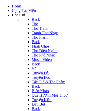
Home
Cộng Tác Viên
Báo Chí
Back
Thơ
Thơ Tranh
Tranh Thơ Nhạc
Thơ Flash
Back
Flash Clips
Thơ Diễn Ngâm
Thơ Phổ Nhạc
Music Video
Back
Văn
Truyện Dài
Truyện Đọc
Tác Giả & Tác Phẩm
Back
Biên Khảo
Quê Hương Một Thuở
Truyện Kiều
Lưu Bút
Back