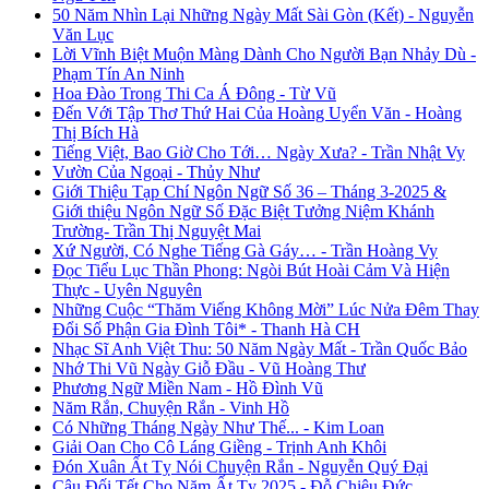
50 Năm Nhìn Lại Những Ngày Mất Sài Gòn (Kết) - Nguyễn
Văn Lục
Lời Vĩnh Biệt Muộn Màng Dành Cho Người Bạn Nhảy Dù -
Phạm Tín An Ninh
Hoa Đào Trong Thi Ca Á Đông - Từ Vũ
Đến Với Tập Thơ Thứ Hai Của Hoàng Uyển Văn - Hoàng
Thị Bích Hà
Tiếng Việt, Bao Giờ Cho Tới… Ngày Xưa? - Trần Nhật Vy
Vườn Của Ngoại - Thủy Như
Giới Thiệu Tạp Chí Ngôn Ngữ Số 36 – Tháng 3-2025 &
Giới thiệu Ngôn Ngữ Số Đặc Biệt Tưởng Niệm Khánh
Trường- Trần Thị Nguyệt Mai
Xứ Người, Có Nghe Tiếng Gà Gáy… - Trần Hoàng Vy
Đọc Tiểu Lục Thần Phong: Ngòi Bút Hoài Cảm Và Hiện
Thực - Uyên Nguyên
Những Cuộc “Thăm Viếng Không Mời” Lúc Nửa Đêm Thay
Đổi Số Phận Gia Đình Tôi* - Thanh Hà CH
Nhạc Sĩ Anh Việt Thu: 50 Năm Ngày Mất - Trần Quốc Bảo
Nhớ Thi Vũ Ngày Giỗ Đầu - Vũ Hoàng Thư
Phương Ngữ Miền Nam - Hồ Đình Vũ
Năm Rắn, Chuyện Rắn - Vinh Hồ
Có Những Tháng Ngày Như Thế... - Kim Loan
Giải Oan Cho Cô Láng Giềng - Trịnh Anh Khôi
Đón Xuân Ất Tỵ Nói Chuyện Rắn - Nguyễn Quý Đại
Câu Đối Tết Cho Năm Ất Tỵ 2025 - Đỗ Chiêu Đức