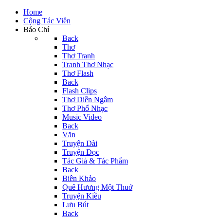
Home
Cộng Tác Viên
Báo Chí
Back
Thơ
Thơ Tranh
Tranh Thơ Nhạc
Thơ Flash
Back
Flash Clips
Thơ Diễn Ngâm
Thơ Phổ Nhạc
Music Video
Back
Văn
Truyện Dài
Truyện Đọc
Tác Giả & Tác Phẩm
Back
Biên Khảo
Quê Hương Một Thuở
Truyện Kiều
Lưu Bút
Back