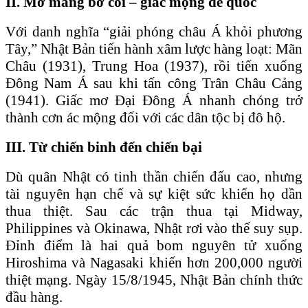
II. Mở mang bờ cõi – giấc mộng đế quốc
Với danh nghĩa “giải phóng châu Á khỏi phương
Tây,” Nhật Bản tiến hành xâm lược hàng loạt: Mãn
Châu (1931), Trung Hoa (1937), rồi tiến xuống
Đông Nam Á sau khi tấn công Trân Châu Cảng
(1941). Giấc mơ Đại Đông Á nhanh chóng trở
thành cơn ác mộng đối với các dân tộc bị đô hộ.
III. Từ chiến binh đến chiến bại
Dù quân Nhật có tinh thần chiến đấu cao, nhưng
tài nguyên hạn chế và sự kiệt sức khiến họ dần
thua thiệt. Sau các trận thua tại Midway,
Philippines và Okinawa, Nhật rơi vào thế suy sụp.
Đỉnh điểm là hai quả bom nguyên tử xuống
Hiroshima và Nagasaki khiến hơn 200,000 người
thiệt mạng. Ngày 15/8/1945, Nhật Bản chính thức
đầu hàng.