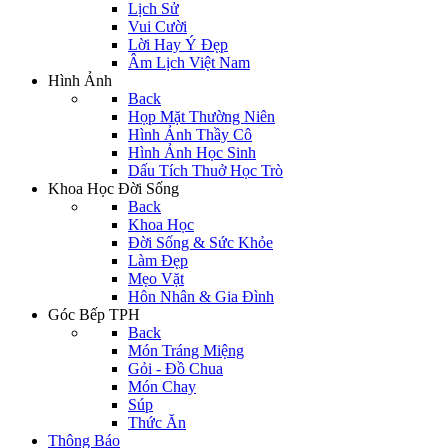
Lịch Sử
Vui Cười
Lời Hay Ý Đẹp
Âm Lịch Việt Nam
Hình Ảnh
Back
Họp Mặt Thường Niên
Hình Ảnh Thầy Cô
Hình Ảnh Học Sinh
Dấu Tích Thuở Học Trò
Khoa Học Đời Sống
Back
Khoa Học
Đời Sống & Sức Khỏe
Làm Đẹp
Mẹo Vặt
Hôn Nhân & Gia Đình
Góc Bếp TPH
Back
Món Tráng Miệng
Gỏi - Đồ Chua
Món Chay
Súp
Thức Ăn
Thông Báo