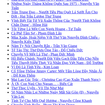
Những Ngày Tháng Không Quên Sau 1975 - Nguyễn Văn
Tuấn
Trần Trung Đạo – Người Tiều Phu Quét Lá Sưởi Ấm Cho
Đời - Hai Trầu Lương Thư Trung
Vĩnh Biệt Tài Tử Vũ Xuân Thông Của ‘Người Tình Không
Chân Dung’ - Hồng Hải
Tôi Từng Là Một Con Ngựa Hoang - Tư Tuấn
Cà Phê Tâm Sự - Phạm Đình Lân
Mùa Xuân, Hoài Niệm Với Thơ Văn Nguyễn Đình Chiểu -
Nguyễn Kiến Thiết
Năm Tỵ Nói Chuyện Rắn - Trần Văn Giang
Tế Táo Thi: Thơ Đưa Ông Táo - Đỗ Chiêu Đức
Chuyện Về Một Lá Thư - Phan Đức Minh
Hồ Biểu Chánh: Người Đặt Viên Gạch Đầu Tiên Cho Nền
Tiểu Thuyết Hiện Thực Và Nhân Đạo Việt Nam - Đỗ Trường
Vì Đó Là Tình Yêu - Kim Loan
Cố Tổng Thống Jimmy Carter: Một Tấm Lòng Đầy Nhân Ái
- Đỗ Kim Thêm
Mai Lan Cúc Trúc - Christina Cao (Cao Xuân Thanh Ngọc)
À Ơi, Con Ngủ Cho Ngoan… - Biển Cát
Thơ Thục Uyên - Võ Thị Như Mai
50 Năm Nhìn Lại Những Ngày Mất Sài Gòn (II) - Nguyễn
Văn Lục
Tình Tự Cho Một Quê Hương - Nguyễn Công Khanh
Chuyện Tình Buồn - Phạm Thị Kim Dung