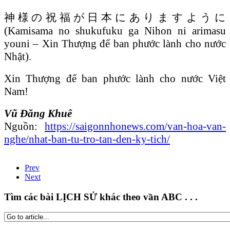
神様の祝福が日本にありますように
(Kamisama no shukufuku ga Nihon ni arimasu
youni – Xin Thượng đế ban phước lành cho nước
Nhật).
Xin Thượng đế ban phước lành cho nước Việt
Nam!
Vũ Đăng Khuê
Nguồn:
https://saigonnhonews.com/van-hoa-van-
nghe/nhat-ban-tu-tro-tan-den-ky-tich/
Prev
Next
Tìm các bài LỊCH SỬ khác theo vần ABC . . .