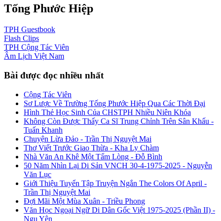
Tống Phước Hiệp
TPH
Guestbook
Flash
Clips
TPH
Cộng Tác Viên
Âm Lịch
Việt Nam
Bài được đọc nhiều nhất
Cộng Tác Viên
Sơ Lược Về Trường Tống Phước Hiệp Qua Các Thời Đại
Hình Thẻ Học Sinh Của CHSTPH Nhiều Niên Khóa
Không Còn Được Thấy Ca Sĩ Trung Chỉnh Trên Sân Khấu -
Tuấn Khanh
Chuyện Lừa Đảo - Trần Thị Nguyệt Mai
Thơ Viết Trước Giao Thừa - Kha Ly Chàm
Nhà Văn An Khê Một Tấm Lòng - Đỗ Bình
50 Năm Nhìn Lại Di Sản VNCH 30-4-1975-2025 - Nguyễn
Văn Lục
Giới Thiệu Tuyển Tập Truyện Ngắn The Colors Of April -
Trần Thị Nguyệt Mai
Đợi Mãi Một Mùa Xuân - Triều Phong
Văn Học Ngoại Ngữ Di Dân Gốc Việt 1975-2025 (Phần II) -
Ngu Yên