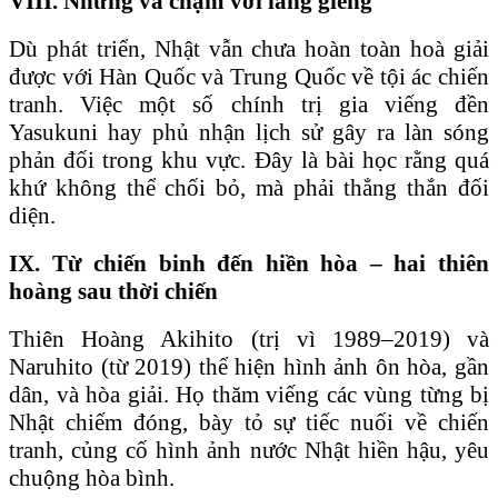
VIII. Những va chạm với láng giềng
Dù phát triển, Nhật vẫn chưa hoàn toàn hoà giải
được với Hàn Quốc và Trung Quốc về tội ác chiến
tranh. Việc một số chính trị gia viếng đền
Yasukuni hay phủ nhận lịch sử gây ra làn sóng
phản đối trong khu vực. Đây là bài học rằng quá
khứ không thể chối bỏ, mà phải thẳng thắn đối
diện.
IX. Từ chiến binh đến hiền hòa – hai thiên
hoàng sau thời chiến
Thiên Hoàng Akihito (trị vì 1989–2019) và
Naruhito (từ 2019) thể hiện hình ảnh ôn hòa, gần
dân, và hòa giải. Họ thăm viếng các vùng từng bị
Nhật chiếm đóng, bày tỏ sự tiếc nuối về chiến
tranh, củng cố hình ảnh nước Nhật hiền hậu, yêu
chuộng hòa bình.