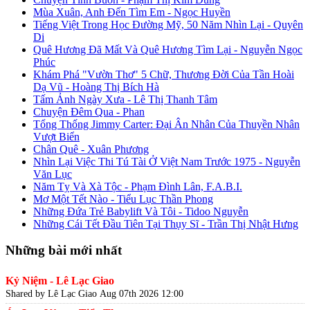
Mùa Xuân, Anh Đến Tìm Em - Ngọc Huyền
Tiếng Việt Trong Học Đường Mỹ, 50 Năm Nhìn Lại - Quyên
Di
Quê Hương Đã Mất Và Quê Hương Tìm Lại - Nguyễn Ngọc
Phúc
Khám Phá "Vườn Thơ" 5 Chữ, Thương Đời Của Tần Hoài
Dạ Vũ - Hoàng Thị Bích Hà
Tấm Ảnh Ngày Xưa - Lê Thị Thanh Tâm
Chuyện Đêm Qua - Phan
Tổng Thống Jimmy Carter: Đại Ân Nhân Của Thuyền Nhân
Vượt Biển
Chân Quê - Xuân Phương
Nhìn Lại Việc Thi Tú Tài Ở Việt Nam Trước 1975 - Nguyễn
Văn Lục
Năm Tỵ Và Xà Tộc - Phạm Đình Lân, F.A.B.I.
Mơ Một Tết Nào - Tiểu Lục Thần Phong
Những Đứa Trẻ Babylift Và Tôi - Tidoo Nguyễn
Những Cái Tết Đầu Tiên Tại Thụy Sĩ - Trần Thị Nhật Hưng
Những bài mới nhất
Kỷ Niệm - Lê Lạc Giao
Shared by Lê Lạc Giao
Aug 07th 2026 12:00