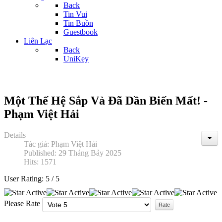
Back
Tin Vui
Tin Buồn
Guestbook
Liên Lạc
Back
UniKey
Một Thế Hệ Sắp Và Đã Dần Biến Mất! -
Phạm Việt Hải
Details
Tác giả:
Phạm Việt Hải
Published: 29 Tháng Bảy 2025
Hits: 1571
User Rating:
5
/
5
Please Rate