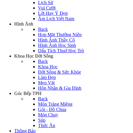
Lịch Sử
Vui Cười
Lời Hay Ý Đẹp
Âm Lịch Việt Nam
Hình Ảnh
Back
Họp Mặt Thường Niên
Hình Ảnh Thầy Cô
Hình Ảnh Học Sinh
Dấu Tích Thuở Học Trò
Khoa Học Đời Sống
Back
Khoa Học
Đời Sống & Sức Khỏe
Làm Đẹp
Mẹo Vặt
Hôn Nhân & Gia Đình
Góc Bếp TPH
Back
Món Tráng Miệng
Gỏi - Đồ Chua
Món Chay
Súp
Thức Ăn
Thông Báo