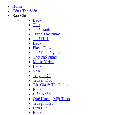
Home
Cộng Tác Viên
Báo Chí
Back
Thơ
Thơ Tranh
Tranh Thơ Nhạc
Thơ Flash
Back
Flash Clips
Thơ Diễn Ngâm
Thơ Phổ Nhạc
Music Video
Back
Văn
Truyện Dài
Truyện Đọc
Tác Giả & Tác Phẩm
Back
Biên Khảo
Quê Hương Một Thuở
Truyện Kiều
Lưu Bút
Back