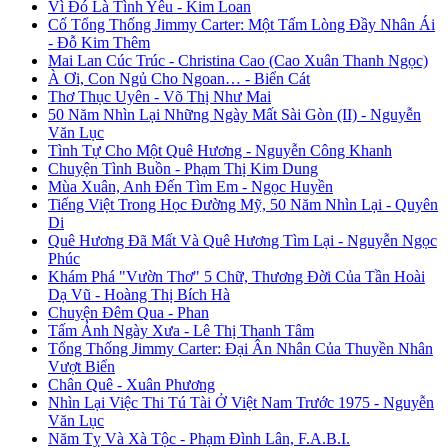
Vì Đó Là Tình Yêu - Kim Loan
Cố Tổng Thống Jimmy Carter: Một Tấm Lòng Đầy Nhân Ái
- Đỗ Kim Thêm
Mai Lan Cúc Trúc - Christina Cao (Cao Xuân Thanh Ngọc)
À Ơi, Con Ngủ Cho Ngoan… - Biển Cát
Thơ Thục Uyên - Võ Thị Như Mai
50 Năm Nhìn Lại Những Ngày Mất Sài Gòn (II) - Nguyễn
Văn Lục
Tình Tự Cho Một Quê Hương - Nguyễn Công Khanh
Chuyện Tình Buồn - Phạm Thị Kim Dung
Mùa Xuân, Anh Đến Tìm Em - Ngọc Huyền
Tiếng Việt Trong Học Đường Mỹ, 50 Năm Nhìn Lại - Quyên
Di
Quê Hương Đã Mất Và Quê Hương Tìm Lại - Nguyễn Ngọc
Phúc
Khám Phá "Vườn Thơ" 5 Chữ, Thương Đời Của Tần Hoài
Dạ Vũ - Hoàng Thị Bích Hà
Chuyện Đêm Qua - Phan
Tấm Ảnh Ngày Xưa - Lê Thị Thanh Tâm
Tổng Thống Jimmy Carter: Đại Ân Nhân Của Thuyền Nhân
Vượt Biển
Chân Quê - Xuân Phương
Nhìn Lại Việc Thi Tú Tài Ở Việt Nam Trước 1975 - Nguyễn
Văn Lục
Năm Tỵ Và Xà Tộc - Phạm Đình Lân, F.A.B.I.