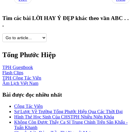
Tìm các bài LỜI HAY Ý ĐẸP khác theo vần ABC . .
.
Tống Phước Hiệp
TPH
Guestbook
Flash
Clips
TPH
Cộng Tác Viên
Âm Lịch
Việt Nam
Bài được đọc nhiều nhất
Cộng Tác Viên
Sơ Lược Về Trường Tống Phước Hiệp Qua Các Thời Đại
Hình Thẻ Học Sinh Của CHSTPH Nhiều Niên Khóa
Không Còn Được Thấy Ca Sĩ Trung Chỉnh Trên Sân Khấu -
Tuấn Khanh