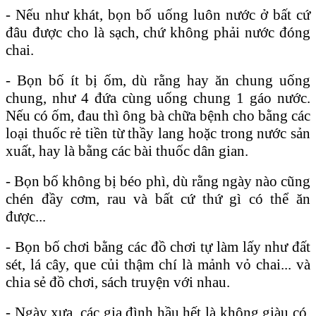
- Nếu như khát, bọn bố uống luôn nước ở bất cứ
đâu được cho là sạch, chứ không phải nước đóng
chai.
- Bọn bố ít bị ốm, dù rằng hay ăn chung uống
chung, như 4 đứa cùng uống chung 1 gáo nước.
Nếu có ốm, đau thì ông bà chữa bệnh cho bằng các
loại thuốc rẻ tiền từ thầy lang hoặc trong nước sản
xuất, hay là bằng các bài thuốc dân gian.
- Bọn bố không bị béo phì, dù rằng ngày nào cũng
chén đầy cơm, rau và bất cứ thứ gì có thể ăn
được...
- Bọn bố chơi bằng các đồ chơi tự làm lấy như đất
sét, lá cây, que củi thậm chí là mảnh vỏ chai... và
chia sẻ đồ chơi, sách truyện với nhau.
- Ngày xưa, các gia đình hầu hết là không giàu có.