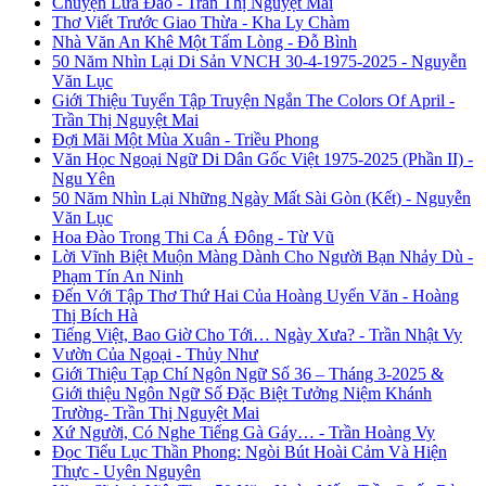
Chuyện Lừa Đảo - Trần Thị Nguyệt Mai
Thơ Viết Trước Giao Thừa - Kha Ly Chàm
Nhà Văn An Khê Một Tấm Lòng - Đỗ Bình
50 Năm Nhìn Lại Di Sản VNCH 30-4-1975-2025 - Nguyễn
Văn Lục
Giới Thiệu Tuyển Tập Truyện Ngắn The Colors Of April -
Trần Thị Nguyệt Mai
Đợi Mãi Một Mùa Xuân - Triều Phong
Văn Học Ngoại Ngữ Di Dân Gốc Việt 1975-2025 (Phần II) -
Ngu Yên
50 Năm Nhìn Lại Những Ngày Mất Sài Gòn (Kết) - Nguyễn
Văn Lục
Hoa Đào Trong Thi Ca Á Đông - Từ Vũ
Lời Vĩnh Biệt Muộn Màng Dành Cho Người Bạn Nhảy Dù -
Phạm Tín An Ninh
Đến Với Tập Thơ Thứ Hai Của Hoàng Uyển Văn - Hoàng
Thị Bích Hà
Tiếng Việt, Bao Giờ Cho Tới… Ngày Xưa? - Trần Nhật Vy
Vườn Của Ngoại - Thủy Như
Giới Thiệu Tạp Chí Ngôn Ngữ Số 36 – Tháng 3-2025 &
Giới thiệu Ngôn Ngữ Số Đặc Biệt Tưởng Niệm Khánh
Trường- Trần Thị Nguyệt Mai
Xứ Người, Có Nghe Tiếng Gà Gáy… - Trần Hoàng Vy
Đọc Tiểu Lục Thần Phong: Ngòi Bút Hoài Cảm Và Hiện
Thực - Uyên Nguyên