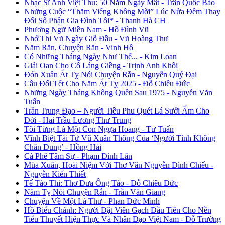
Nhạc Sĩ Anh Việt Thu: 50 Năm Ngày Mất - Trần Quốc Bảo
Những Cuộc “Thăm Viếng Không Mời” Lúc Nửa Đêm Thay
Đổi Số Phận Gia Đình Tôi* - Thanh Hà CH
Phương Ngữ Miền Nam - Hồ Đình Vũ
Nhớ Thi Vũ Ngày Giỗ Đầu - Vũ Hoàng Thư
Năm Rắn, Chuyện Rắn - Vinh Hồ
Có Những Tháng Ngày Như Thế... - Kim Loan
Giải Oan Cho Cô Láng Giềng - Trịnh Anh Khôi
Đón Xuân Ất Tỵ Nói Chuyện Rắn - Nguyễn Quý Đại
Câu Đối Tết Cho Năm Ất Tỵ 2025 - Đỗ Chiêu Đức
Những Ngày Tháng Không Quên Sau 1975 - Nguyễn Văn
Tuấn
Trần Trung Đạo – Người Tiều Phu Quét Lá Sưởi Ấm Cho
Đời - Hai Trầu Lương Thư Trung
Tôi Từng Là Một Con Ngựa Hoang - Tư Tuấn
Vĩnh Biệt Tài Tử Vũ Xuân Thông Của ‘Người Tình Không
Chân Dung’ - Hồng Hải
Cà Phê Tâm Sự - Phạm Đình Lân
Mùa Xuân, Hoài Niệm Với Thơ Văn Nguyễn Đình Chiểu -
Nguyễn Kiến Thiết
Tế Táo Thi: Thơ Đưa Ông Táo - Đỗ Chiêu Đức
Năm Tỵ Nói Chuyện Rắn - Trần Văn Giang
Chuyện Về Một Lá Thư - Phan Đức Minh
Hồ Biểu Chánh: Người Đặt Viên Gạch Đầu Tiên Cho Nền
Tiểu Thuyết Hiện Thực Và Nhân Đạo Việt Nam - Đỗ Trường