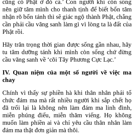
cũng có Phật ở đó cả.’ Con người khi còn sống
nên giữ tâm mình cho thanh tịnh để biết bổn tâm
nhận rõ bổn tánh thì sẽ giác ngộ thành Phật, chẳng
cần phải cầu vãng sanh làm gì vì lòng ta là đất của
Phật rồi.
Hãy trân trọng thời gian được sống gần nhau, hãy
tu tâm dưỡng tánh khi mình còn sống chứ đừng
cầu vãng sanh về ‘cõi Tây Phương Cực Lạc.’
IV. Quan niệm của một số người về việc ma
chay
Chính vì thấy sự phiền hà khi thân nhân phải tổ
chức đám ma mà rất nhiều người khi sắp chết họ
đã trối lại là không nên làm đám ma linh đình,
miễn phúng điếu, miễn thăm viếng. Họ không
muốn làm phiền ai và chỉ yêu cầu thân nhân làm
đám ma thật đơn giản mà thôi.