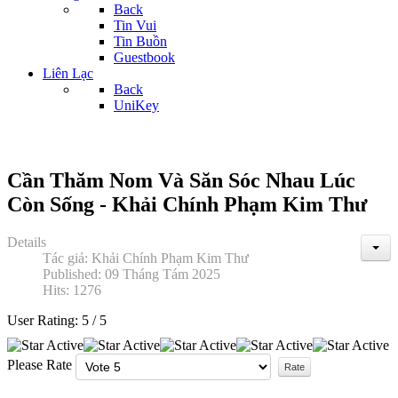
Back
Tin Vui
Tin Buồn
Guestbook
Liên Lạc
Back
UniKey
Cần Thăm Nom Và Săn Sóc Nhau Lúc
Còn Sống - Khải Chính Phạm Kim Thư
Details
Tác giả:
Khải Chính Phạm Kim Thư
Published: 09 Tháng Tám 2025
Hits: 1276
User Rating:
5
/
5
Please Rate