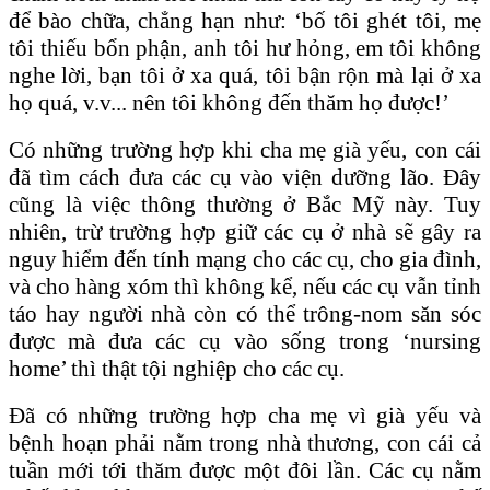
để bào chữa, chẳng hạn như: ‘bố tôi ghét tôi, mẹ
tôi thiếu bổn phận, anh tôi hư hỏng, em tôi không
nghe lời, bạn tôi ở xa quá, tôi bận rộn mà lại ở xa
họ quá, v.v... nên tôi không đến thăm họ được!’
Có những trường hợp khi cha mẹ già yếu, con cái
đã tìm cách đưa các cụ vào viện dưỡng lão. Đây
cũng là việc thông thường ở Bắc Mỹ này. Tuy
nhiên, trừ trường hợp giữ các cụ ở nhà sẽ gây ra
nguy hiểm đến tính mạng cho các cụ, cho gia đình,
và cho hàng xóm thì không kể, nếu các cụ vẫn tỉnh
táo hay người nhà còn có thể trông-nom săn sóc
được mà đưa các cụ vào sống trong ‘nursing
home’ thì thật tội nghiệp cho các cụ.
Đã có những trường hợp cha mẹ vì già yếu và
bệnh hoạn phải nằm trong nhà thương, con cái cả
tuần mới tới thăm được một đôi lần. Các cụ nằm