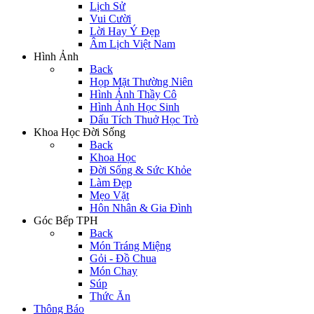
Lịch Sử
Vui Cười
Lời Hay Ý Đẹp
Âm Lịch Việt Nam
Hình Ảnh
Back
Họp Mặt Thường Niên
Hình Ảnh Thầy Cô
Hình Ảnh Học Sinh
Dấu Tích Thuở Học Trò
Khoa Học Đời Sống
Back
Khoa Học
Đời Sống & Sức Khỏe
Làm Đẹp
Mẹo Vặt
Hôn Nhân & Gia Đình
Góc Bếp TPH
Back
Món Tráng Miệng
Gỏi - Đồ Chua
Món Chay
Súp
Thức Ăn
Thông Báo