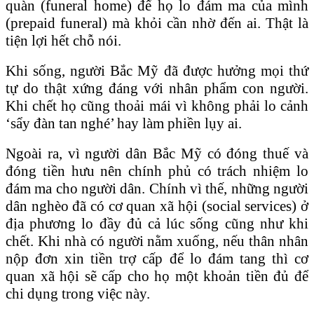
quàn (funeral home) để họ lo đám ma của mình
(prepaid funeral) mà khỏi cần nhờ đến ai. Thật là
tiện lợi hết chỗ nói.
Khi sống, người Bắc Mỹ đã được hưởng mọi thứ
tự do thật xứng đáng với nhân phẩm con người.
Khi chết họ cũng thoải mái vì không phải lo cảnh
‘sẩy đàn tan nghé’ hay làm phiền lụy ai.
Ngoài ra, vì người dân Bắc Mỹ có đóng thuế và
đóng tiền hưu nên chính phủ có trách nhiệm lo
đám ma cho người dân. Chính vì thế, những người
dân nghèo đã có cơ quan xã hội (social services) ở
địa phương lo đầy đủ cả lúc sống cũng như khi
chết. Khi nhà có người nằm xuống, nếu thân nhân
nộp đơn xin tiền trợ cấp để lo đám tang thì cơ
quan xã hội sẽ cấp cho họ một khoản tiền đủ để
chi dụng trong việc này.