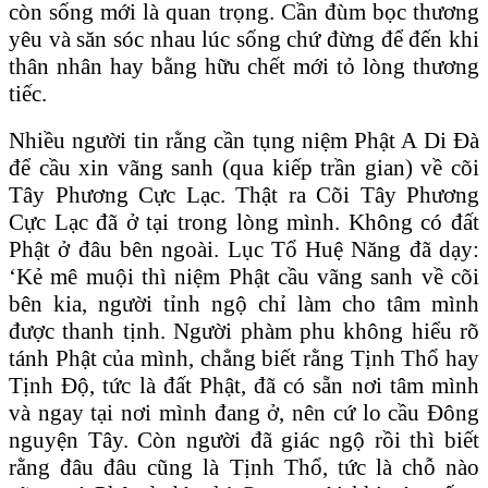
còn sống mới là quan trọng. Cần đùm bọc thương
yêu và săn sóc nhau lúc sống chứ đừng để đến khi
thân nhân hay bằng hữu chết mới tỏ lòng thương
tiếc.
Nhiều người tin rằng cần tụng niệm Phật A Di Đà
để cầu xin vãng sanh (qua kiếp trần gian) về cõi
Tây Phương Cực Lạc. Thật ra Cõi Tây Phương
Cực Lạc đã ở tại trong lòng mình. Không có đất
Phật ở đâu bên ngoài. Lục Tổ Huệ Năng đã dạy:
‘Kẻ mê muội thì niệm Phật cầu vãng sanh về cõi
bên kia, người tỉnh ngộ chỉ làm cho tâm mình
được thanh tịnh. Người phàm phu không hiểu rõ
tánh Phật của mình, chẳng biết rằng Tịnh Thổ hay
Tịnh Độ, tức là đất Phật, đã có sẵn nơi tâm mình
và ngay tại nơi mình đang ở, nên cứ lo cầu Đông
nguyện Tây. Còn người đã giác ngộ rồi thì biết
rằng đâu đâu cũng là Tịnh Thổ, tức là chỗ nào