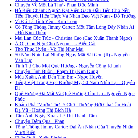
Chuyện Về Một Lá Thư - Phan Đức Minh
Hồ Biểu Chánh: Người Đặt Viên Gạch Đầu Tiên Cho Nền
Tiểu Thuyết Hiện Thực Và Nhân Đạo Việt Nam - Đỗ Trường
Vì Đó Là Tình Yêu - Kim Loan
Cố Tổng Thống Jimmy Carter: Một Tấm Lòng Đầy Nhân Ái
- Đỗ Kim Thêm
Mai Lan Cúc Trúc - Christina Cao (Cao Xuân Thanh Ngọc)
À Ơi, Con Ngủ Cho Ngoan… - Biển Cát
Thơ Thục Uyên - Võ Thị Như Mai
50 Năm Nhìn Lại Những Ngày Mất Sài Gòn (II) - Nguyễn
Văn Lục
Tình Tự Cho Một Quê Hương - Nguyễn Công Khanh
Chuyện Tình Buồn - Phạm Thị Kim Dung
Mùa Xuân, Anh Đến Tìm Em - Ngọc Huyền
Tiếng Việt Trong Học Đường Mỹ, 50 Năm Nhìn Lại - Quyên
Di
Quê Hương Đã Mất Và Quê Hương Tìm Lại - Nguyễn Ngọc
Phúc
Khám Phá "Vườn Thơ" 5 Chữ, Thương Đời Của Tần Hoài
Dạ Vũ - Hoàng Thị Bích Hà
Tấm Ảnh Ngày Xưa - Lê Thị Thanh Tâm
Chuyện Đêm Qua - Phan
Tổng Thống Jimmy Carter: Đại Ân Nhân Của Thuyền Nhân
Vượt Biển
Chân Quê - Xuân Phương