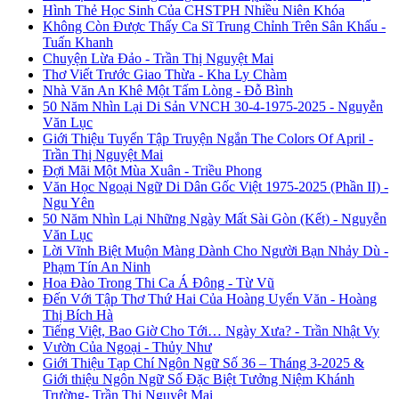
Hình Thẻ Học Sinh Của CHSTPH Nhiều Niên Khóa
Không Còn Được Thấy Ca Sĩ Trung Chỉnh Trên Sân Khấu -
Tuấn Khanh
Chuyện Lừa Đảo - Trần Thị Nguyệt Mai
Thơ Viết Trước Giao Thừa - Kha Ly Chàm
Nhà Văn An Khê Một Tấm Lòng - Đỗ Bình
50 Năm Nhìn Lại Di Sản VNCH 30-4-1975-2025 - Nguyễn
Văn Lục
Giới Thiệu Tuyển Tập Truyện Ngắn The Colors Of April -
Trần Thị Nguyệt Mai
Đợi Mãi Một Mùa Xuân - Triều Phong
Văn Học Ngoại Ngữ Di Dân Gốc Việt 1975-2025 (Phần II) -
Ngu Yên
50 Năm Nhìn Lại Những Ngày Mất Sài Gòn (Kết) - Nguyễn
Văn Lục
Lời Vĩnh Biệt Muộn Màng Dành Cho Người Bạn Nhảy Dù -
Phạm Tín An Ninh
Hoa Đào Trong Thi Ca Á Đông - Từ Vũ
Đến Với Tập Thơ Thứ Hai Của Hoàng Uyển Văn - Hoàng
Thị Bích Hà
Tiếng Việt, Bao Giờ Cho Tới… Ngày Xưa? - Trần Nhật Vy
Vườn Của Ngoại - Thủy Như
Giới Thiệu Tạp Chí Ngôn Ngữ Số 36 – Tháng 3-2025 &
Giới thiệu Ngôn Ngữ Số Đặc Biệt Tưởng Niệm Khánh
Trường- Trần Thị Nguyệt Mai