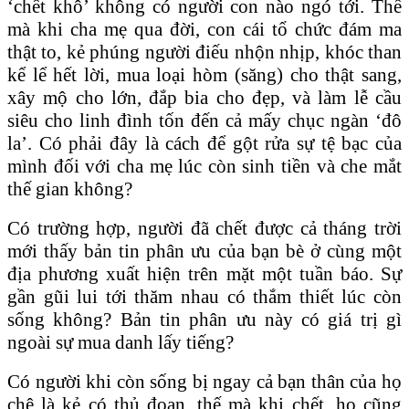
‘chết khô’ không có người con nào ngó tới. Thế
mà khi cha mẹ qua đời, con cái tổ chức đám ma
thật to, kẻ phúng người điếu nhộn nhịp, khóc than
kể lể hết lời, mua loại hòm (săng) cho thật sang,
xây mộ cho lớn, đắp bia cho đẹp, và làm lễ cầu
siêu cho linh đình tốn đến cả mấy chục ngàn ‘đô
la’. Có phải đây là cách để gột rửa sự tệ bạc của
mình đối với cha mẹ lúc còn sinh tiền và che mắt
thế gian không?
Có trường hợp, người đã chết được cả tháng trời
mới thấy bản tin phân ưu của bạn bè ở cùng một
địa phương xuất hiện trên mặt một tuần báo. Sự
gần gũi lui tới thăm nhau có thắm thiết lúc còn
sống không? Bản tin phân ưu này có giá trị gì
ngoài sự mua danh lấy tiếng?
Có người khi còn sống bị ngay cả bạn thân của họ
chê là kẻ có thủ đoạn, thế mà khi chết, họ cũng