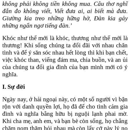
không phải không tiền không mua.
Câu thơ nghĩ
đắn đo không viết, Viết đưa ai, ai biết mà đưa.
Giường kia treo những hững hờ, Đàn kia gảy
những ngẩn ngơ tiếng đàn.’
Khóc như thế mới là khóc, thương như thế mới là
thương! Khi sống chúng ta đối đãi với nhau chân
tình và để ý săn sóc nhau hết lòng thì khi bạn chết,
việc khóc than, viếng đám ma, chia buồn, và an ủi
của chúng ta đối gia đình của bạn mình mới có ý
nghĩa.
I. Sự đời
Ngày nay, ở hải ngoại này, có một số người vì bận
rộn với danh quyền lợi, họ đã để cho tình cảm gia
đình và nghĩa bằng hữu bị nguội lạnh phai mờ.
Khi cha mẹ, anh em, và bạn bè còn sống, họ chẳng
chăm nom thăm hỏi nhau mà còn lấy cớ này lý nọ