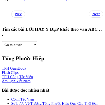
Prev
Next
Tìm các bài LỜI HAY Ý ĐẸP khác theo vần ABC . .
.
Tống Phước Hiệp
TPH
Guestbook
Flash
Clips
TPH
Cộng Tác Viên
Âm Lịch
Việt Nam
Bài được đọc nhiều nhất
Cộng Tác Viên
Sơ Lược Về Trường Tống Phước Hiệp Qua Các Thời Đại