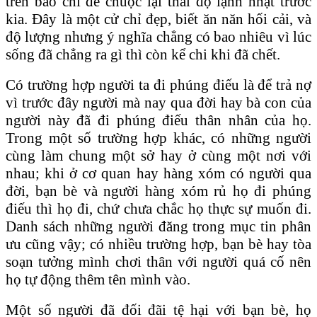
trên báo chí để chuộc lại thái độ lạnh nhạt trước
kia. Đây là một cử chỉ đẹp, biết ăn năn hối cải, và
độ lượng nhưng ý nghĩa chẳng có bao nhiêu vì lúc
sống đã chẳng ra gì thì còn kể chi khi đã chết.
Có trường hợp người ta đi phúng điếu là để trả nợ
vì trước đây người mà nay qua đời hay bà con của
người này đã đi phúng điếu thân nhân của họ.
Trong một số trường hợp khác, có những người
cùng làm chung một sở hay ở cùng một nơi với
nhau; khi ở cơ quan hay hàng xóm có người qua
đời, bạn bè và người hàng xóm rủ họ đi phúng
điếu thì họ đi, chứ chưa chắc họ thực sự muốn đi.
Danh sách những người đăng trong mục tin phân
ưu cũng vậy; có nhiều trường hợp, bạn bè hay tòa
soạn tưởng mình chơi thân với người quá cố nên
họ tự động thêm tên mình vào.
Một số người đã đối đãi tệ hại với bạn bè, họ