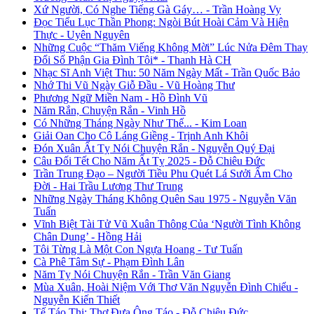
Xứ Người, Có Nghe Tiếng Gà Gáy… - Trần Hoàng Vy
Đọc Tiểu Lục Thần Phong: Ngòi Bút Hoài Cảm Và Hiện
Thực - Uyên Nguyên
Những Cuộc “Thăm Viếng Không Mời” Lúc Nửa Đêm Thay
Đổi Số Phận Gia Đình Tôi* - Thanh Hà CH
Nhạc Sĩ Anh Việt Thu: 50 Năm Ngày Mất - Trần Quốc Bảo
Nhớ Thi Vũ Ngày Giỗ Đầu - Vũ Hoàng Thư
Phương Ngữ Miền Nam - Hồ Đình Vũ
Năm Rắn, Chuyện Rắn - Vinh Hồ
Có Những Tháng Ngày Như Thế... - Kim Loan
Giải Oan Cho Cô Láng Giềng - Trịnh Anh Khôi
Đón Xuân Ất Tỵ Nói Chuyện Rắn - Nguyễn Quý Đại
Câu Đối Tết Cho Năm Ất Tỵ 2025 - Đỗ Chiêu Đức
Trần Trung Đạo – Người Tiều Phu Quét Lá Sưởi Ấm Cho
Đời - Hai Trầu Lương Thư Trung
Những Ngày Tháng Không Quên Sau 1975 - Nguyễn Văn
Tuấn
Vĩnh Biệt Tài Tử Vũ Xuân Thông Của ‘Người Tình Không
Chân Dung’ - Hồng Hải
Tôi Từng Là Một Con Ngựa Hoang - Tư Tuấn
Cà Phê Tâm Sự - Phạm Đình Lân
Năm Tỵ Nói Chuyện Rắn - Trần Văn Giang
Mùa Xuân, Hoài Niệm Với Thơ Văn Nguyễn Đình Chiểu -
Nguyễn Kiến Thiết
Tế Táo Thi: Thơ Đưa Ông Táo - Đỗ Chiêu Đức