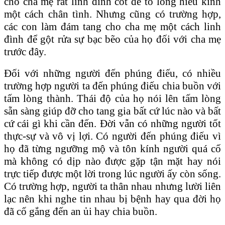
cho cha mẹ rất linh đình cốt để tỏ lòng hiếu kính
một cách chân tình. Nhưng cũng có trường hợp,
các con làm đám tang cho cha mẹ một cách linh
đình để gột rửa sự bạc bẽo của họ đối với cha mẹ
trước đây.
Đối với những người đến phúng điếu, có nhiều
trường hợp người ta đến phúng điếu chia buồn với
tấm lòng thành. Thái độ của họ nói lên tấm lòng
sẵn sàng giúp đỡ cho tang gia bất cứ lúc nào và bất
cứ cái gì khi cần đến. Đời vẫn có những người tốt
thực-sự và vô vị lợi. Có người đến phúng điếu vì
họ đã từng ngưỡng mộ và tôn kính người quá cố
mà không có dịp nào được gặp tận mặt hay nói
trực tiếp được một lời trong lúc người ấy còn sống.
Có trường hợp, người ta thân nhau nhưng lười liên
lạc nên khi nghe tin nhau bị bệnh hay qua đời họ
đã cố gắng đến an ủi hay chia buồn.