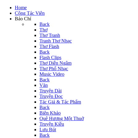
Home
Cộng Tác Viên
Báo Chí
Back
Thơ
Thơ Tranh
Tranh Thơ Nhạc
Thơ Flash
Back
Flash Clips
Thơ Diễn Ngâm
Thơ Phổ Nhạc
Music Video
Back
Văn
Truyện Dài
Truyện Đọc
Tác Giả & Tác Phẩm
Back
Biên Khảo
Quê Hương Một Thuở
Truyện Kiều
Lưu Bút
Back