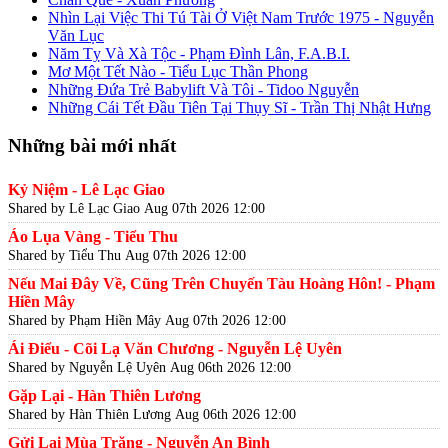
Nhìn Lại Việc Thi Tú Tài Ở Việt Nam Trước 1975 - Nguyễn
Văn Lục
Năm Tỵ Và Xà Tộc - Phạm Đình Lân, F.A.B.I.
Mơ Một Tết Nào - Tiểu Lục Thần Phong
Những Đứa Trẻ Babylift Và Tôi - Tidoo Nguyễn
Những Cái Tết Đầu Tiên Tại Thụy Sĩ - Trần Thị Nhật Hưng
Những bài mới nhất
Kỷ Niệm - Lê Lạc Giao
Shared by Lê Lạc Giao
Aug 07th 2026 12:00
Áo Lụa Vàng - Tiểu Thu
Shared by Tiểu Thu
Aug 07th 2026 12:00
Nếu Mai Đây Về, Cũng Trên Chuyến Tàu Hoàng Hôn! - Phạm
Hiền Mây
Shared by Phạm Hiền Mây
Aug 07th 2026 12:00
Ái Điểu - Cõi Lạ Văn Chương - Nguyễn Lệ Uyên
Shared by Nguyễn Lệ Uyên
Aug 06th 2026 12:00
Gặp Lại - Hàn Thiên Lương
Shared by Hàn Thiên Lương
Aug 06th 2026 12:00
Gửi Lại Mùa Trăng - Nguyễn An Bình