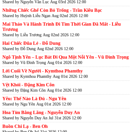
Shared by Nguyễn Văn Lục
Aug 03rd 2026 12:00
Những Chiếc Ghế Còn Bỏ Trống - Trần Kiêu Bạc
Shared by Huỳnh Liễu Ngạn
Aug 02nd 2026 12:00
Mai Thảo Và Hành Trình Đi Tìm Thời Gian Đã Mất - Liễu
Trương
Shared by Liễu Trương
Aug 02nd 2026 12:00
Hai Chiếc Đũa Lẻ - Đỗ Dung
Shared by Đỗ Dung
Aug 02nd 2026 12:00
Ngô Tịnh Yên – Lục Bát Đi Qua Một Nỗi Yên - Vũ Đình Trọng
Shared by Vũ Đình Trọng
Aug 01st 2026 12:00
Lời Cuối Về Người - Kymthoa Phamthy
Shared by Kymthoa Phamthy
Aug 01st 2026 12:00
Vệt Khói - Đặng Kim Côn
Shared by Đặng Kim Côn
Aug 01st 2026 12:00
Yêu: Thế Nào Là Đủ - Ngu Yên
Shared by Ngu Yên
Aug 01st 2026 12:00
Hoa Tím Bằng Lăng - Nguyễn Duy An
Shared by Nguyễn Duy An
Jul 31st 2026 12:00
Buồn Chi Lạ - Ben Oh
Shared by Ben Oh
Jul 31st 2026 12:00