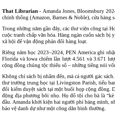
That Librarian -
Amanda Jones, Bloomsbury 2024
chính thống (Amazon, Barnes & Noble), cửa hàng sá
Trong những năm gần đây, các thư viện công tại Ho
cuộc tranh chấp văn hóa. Hàng ngàn cuốn sách bị y
xã hội để vận động phản đối hàng loạt.
Riêng năm học 2023–2024, PEN America ghi nhận tớ
Florida và Iowa chiếm lần lượt 4.561 và 3.671 lư
cộng đồng chủng tộc thiểu số – những tiếng nói vốn
Không chỉ sách bị nhắm đến, mà cả người gác sách
thư trường trung học tại Livingston Parish, tiểu ba
đối kiểm duyệt sách tại một buổi họp cộng đồng. D
động địa phương bôi nhọ. Họ đổ tội cho bà là “kẻ
đầu. Amanda khởi kiện hai người phỉ báng mình, nh
bảo vệ danh dự như một công dân bình thường.