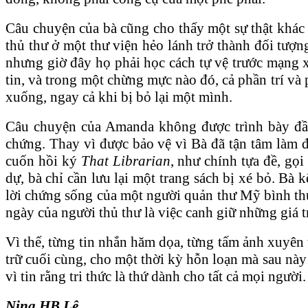
Câu chuyện của bà cũng cho thấy một sự thật khác
thủ thư ở một thư viện hẻo lánh trở thành đối tượn
nhưng giờ đây họ phải học cách tự vệ trước mạng x
tin, và trong một chừng mực nào đó, cả phần trí và
xuống, ngay cả khi bị bỏ lại một mình.
Câu chuyện của Amanda không được trình bày đầy 
chứng. Thay vì được bảo vệ vì Bà đã tận tâm làm đ
cuốn hồi ký
That Librarian
, như chính tựa đề, gọi
dự, bà chỉ cần lưu lại một trang sách bị xé bỏ. B
lời chứng sống của một người quản thư Mỹ bình thư
ngày của người thủ thư là việc canh giữ những giá t
Vì thế, từng tin nhắn hăm dọa, từng tấm ảnh xuyên 
trữ cuối cùng, cho một thời kỳ hỗn loạn mà sau này l
vì tin rằng tri thức là thứ dành cho tất cả mọi người.
Nina HB Lê