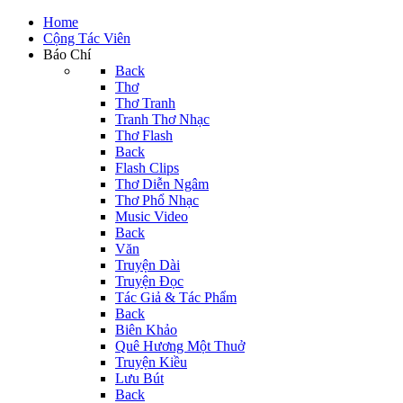
Home
Cộng Tác Viên
Báo Chí
Back
Thơ
Thơ Tranh
Tranh Thơ Nhạc
Thơ Flash
Back
Flash Clips
Thơ Diễn Ngâm
Thơ Phổ Nhạc
Music Video
Back
Văn
Truyện Dài
Truyện Đọc
Tác Giả & Tác Phẩm
Back
Biên Khảo
Quê Hương Một Thuở
Truyện Kiều
Lưu Bút
Back