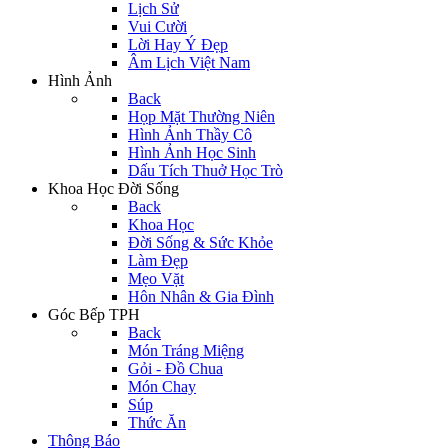
Lịch Sử
Vui Cười
Lời Hay Ý Đẹp
Âm Lịch Việt Nam
Hình Ảnh
Back
Họp Mặt Thường Niên
Hình Ảnh Thầy Cô
Hình Ảnh Học Sinh
Dấu Tích Thuở Học Trò
Khoa Học Đời Sống
Back
Khoa Học
Đời Sống & Sức Khỏe
Làm Đẹp
Mẹo Vặt
Hôn Nhân & Gia Đình
Góc Bếp TPH
Back
Món Tráng Miệng
Gỏi - Đồ Chua
Món Chay
Súp
Thức Ăn
Thông Báo