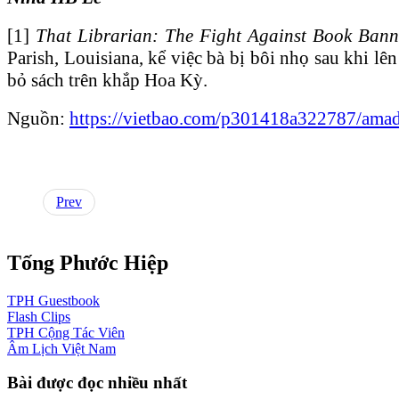
[1]
That Librarian: The Fight Against Book Bann
Parish, Louisiana, kể việc bà bị bôi nhọ sau khi l
bỏ sách trên khắp Hoa Kỳ.
Nguồn:
https://vietbao.com/p301418a322787/amada
Prev
Tống Phước Hiệp
TPH
Guestbook
Flash
Clips
TPH
Cộng Tác Viên
Âm Lịch
Việt Nam
Bài được đọc nhiều nhất