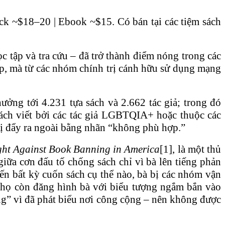
ck ~$18–20 | Ebook ~$15. Có bán tại các tiệm sách
 tập và tra cứu – đã trở thành điểm nóng trong các
ếp, mà từ các nhóm chính trị cánh hữu sử dụng mạng
ởng tới 4.231 tựa sách và 2.662 tác giả; trong đó
sách viết bởi các tác giả LGBTQIA+ hoặc thuộc các
 bị đẩy ra ngoài bằng nhãn “không phù hợp.”
ght Against Book Banning in America
[1], là một thủ
 giữa cơn đấu tố chống sách chỉ vì bà lên tiếng phản
ến bất kỳ cuốn sách cụ thể nào, bà bị các nhóm vận
í họ còn đăng hình bà với biểu tượng ngắm bắn vào
ng” vì đã phát biểu nơi công cộng – nên không được