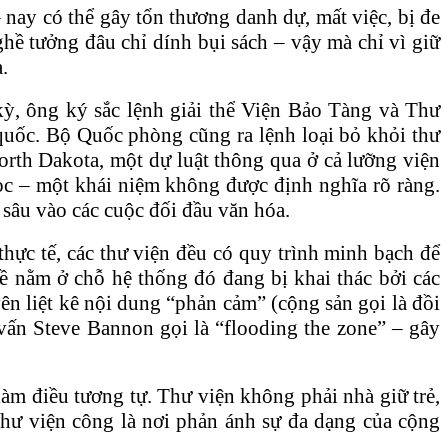
nay có thể gây tổn thương danh dự, mất việc, bị đe
hề tưởng đâu chỉ dính bụi sách – vậy mà chỉ vì giữ
.
ỳ, ông ký sắc lệnh giải thể Viện Bảo Tàng và Thư
n quốc. Bộ Quốc phòng cũng ra lệnh loại bỏ khỏi thư
orth Dakota, một dự luật thông qua ở cả lưỡng viện
 học – một khái niệm không được định nghĩa rõ ràng.
sâu vào các cuộc đối đầu văn hóa.
ực tế, các thư viện đều có quy trình minh bạch để
ề nằm ở chỗ hệ thống đó đang bị khai thác bởi các
ên liệt kê nội dung “phản cảm” (cộng sản gọi là đồi
vấn Steve Bannon gọi là “flooding the zone” – gây
àm điều tương tự. Thư viện không phải nhà giữ trẻ,
 thư viện công là nơi phản ánh sự đa dạng của cộng