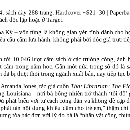
, sách dày 288 trang.
Hardcover ~$21–30 | Paperba
ch độc lập hoặc ở Target.
a Kỳ – vốn từng là không gian yên tĩnh dành cho học
êu cầu cấm lưu hành, không phải bởi độc giả trực ti
i 10.046 lượt cấm sách ở các trường công, ảnh hư
ợt cấm trong năm học. Gần một nửa trong số đó là 
 đã bị thiệt thòi trong ngành xuất bản, nay tiếp tục
. Amanda Jones, tác giả cuốn
That Librarian: The Fi
ng Louisiana – nơi bà bỗng nhiên trở thành ‘tội đồ’
ù phát biểu với tư cách công dân và không đề cập đ
 phát tán nội dung khiêu dâm cho trẻ em,” thậm ch
ưng tòa bác đơn với lý do bà là “nhân vật công chú