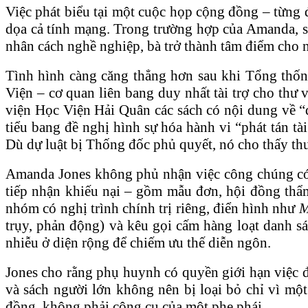
Việc phát biểu tại một cuộc họp cộng đồng – từng 
dọa cả tính mạng. Trong trường hợp của Amanda, sự
nhân cách nghề nghiệp, bà trở thành tâm điểm cho 
Tình hình càng căng thẳng hơn sau khi Tổng thốn
Viện – cơ quan liên bang duy nhất tài trợ cho thư 
viện Học Viện Hải Quân các sách có nội dung về “đ
tiểu bang đề nghị hình sự hóa hành vi “phát tán tà
Dù dự luật bị Thống đốc phủ quyết, nó cho thấy thư
Amanda Jones không phủ nhận việc công chúng có q
tiếp nhận khiếu nại – gồm mẫu đơn, hội đồng thẩm
nhóm có nghị trình chính trị riêng, điển hình như
M
trụy, phản động) và kêu gọi cấm hàng loạt danh s
nhiễu ở diện rộng để chiếm ưu thế diễn ngôn.
Jones cho rằng phụ huynh có quyền giới hạn việc đ
và sách người lớn không nên bị loại bỏ chỉ vì một
đồng, không phải công cụ của một phe phái.