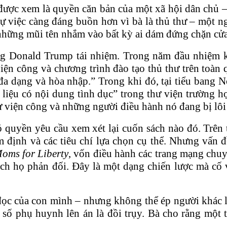
được xem là quyền căn bản của một xã hội dân chủ – 
 việc càng đáng buồn hơn vì bà là thủ thư – một ng
những mũi tên nhắm vào bất kỳ ai dám đứng chặn cửa
g Donald Trump tái nhiệm. Trong năm đầu nhiệm k
viện công và chương trình đào tạo thủ thư trên toà
a dạng và hòa nhập.” Trong khi đó, tại tiểu bang N
i liệu có nội dung tình dục” trong thư viện trường
 viện công và những người điều hành nó đang bị lôi 
uyền yêu cầu xem xét lại cuốn sách nào đó. Trên th
 định và các tiêu chí lựa chọn cụ thể. Nhưng vấn đ
oms for Liberty
, vốn điều hành các trang mạng chuy
ách họ phản đối. Đây là một dạng chiến lược mà cố 
ọc của con mình – nhưng không thể ép người khác l
 số phụ huynh lên án là đồi trụy. Bà cho rằng một