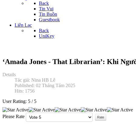
Back
Tin Vui
Tin Buồn
Guestbook
Liên Lạc
Back
UniKey
‘Amada Jones - That Librarian’: Khi Ng
Details
Tác giả:
Nina HB Lê
Published: 02 Tháng Tám 2025
Hits: 1756
User Rating:
5
/
5
Please Rate