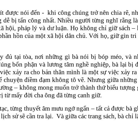
 ít được nói đến - khi công chúng trở nên chia rẽ,
g dễ bị tấn công nhất. Nhiều người từng nghĩ rằng l
ã hội, pháp lý và dư luận. Họ không chỉ giữ sách –
 phần hồn của một xã hội dân chủ. Với họ, giữ gìn tr
đủ tại tòa, nơi những gì bà nói bị bóp méo, và 
úng bổn phận và lương tâm nghề nghiệp, bà lại bị đố
 việc xảy ra cho bản thân mình là một sự việc xảy r
à kể chuyện điềm đạm không tô vẽ. Nhưng giữa những 
ờng – không mong muốn trở thành thứ biểu tượng gì
rị từ mấy đời cha ông đã từng canh giữ.
tạc, từng thuyết âm mưu ngớ ngẩn – tất cả được bà gh
ịch sử sẽ cần tra lại. Và giữa các trang sách, bà chỉ 