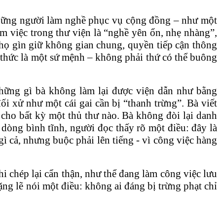
 những người làm nghề phục vụ cộng đồng – như một
àm việc trong thư viện là “nghề yên ổn, nhẹ nhàng”,
 họ gìn giữ không gian chung, quyền tiếp cận thông
i thức là một sứ mệnh – không phải thứ có thể buông
những gì bà không làm lại được viện dẫn như bằng
i xử như một cái gai cần bị “thanh trừng”. Bà viết
a cho bất kỳ một thủ thư nào. Bà không đòi lại danh
dòng bình tĩnh, người đọc thấy rõ một điều: đây là
 cả, nhưng buộc phải lên tiếng - vì công việc hàng
i chép lại cẩn thận, như thể đang làm công việc lưu
lặng lẽ nói một điều: không ai đáng bị trừng phạt chỉ