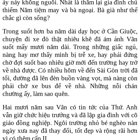
áy náy không nguôi. Nhất là thăm lại gia đình chú
thiếm Năm tiệm may và bà ngoại. Bà già như thế
chắc gì còn sống?
Trong suốt hơn ba năm dài dạy học ở Cần Giuộc,
chuyện đi xe đò thật nhiêu khê đã ám ảnh Vân
suốt mấy mươi năm dài. Trong những giấc ngủ,
nàng hay mơ thấy mình bị trễ xe, hay phải đứng
chờ đợi suốt bao nhiêu giờ mới đến trường hay trở
về nhà được. Có nhiều hôm về đến Sài Gòn trời đã
tối, đường đã lên đèn buồn vàng vọt, mà nàng còn
phải chờ xe bus để về nhà. Những nỗi chán
chường ấy, làm sao quên.
Hai mươi năm sau Vân có tin tức của Thứ. Anh
vẫn giữ chức hiệu trưởng và đã lập gia đình với cô
giáo đồng nghiệp. Ngôi trường nhỏ bé nghèo nàn
ngày xưa nay đã thay đổi, tốt đẹp và rộng rãi hơn
vì có thêm cấp II.