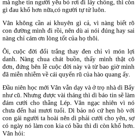
mà nghe tin người yêu bỏ rơi đi lấy chồng, thì còn
gì đau khổ hơn nữa,có người tự tử luôn.
Vân không cần ai khuyên gì cả, vì nàng biết rõ
con đường mình đi rồi, nên dù ai nói đúng hay sai
nàng chỉ cám ơn lòng tốt của họ thôi.
Ôi, cuộc đời đổi trắng thay đen chỉ vì món lợi
danh. Nàng chua chát buồn, thấy mình thật cô
đơn, đứng bên lề cuộc đời này và từ bao giờ mình
đã miễn nhiễm về cái quyến rũ của hào quang ấy.
Đầu niên học mới Vân vẫn dạy và ở trọ nhà dì Bẩy
như cũ. Nhưng được vài tháng thì dì báo tin sẽ làm
đám cưới cho thằng Lép. Vân ngạc nhiên vì nó
chưa đến hai mươi tuổi. Dì bảo nó cứ hẹn hò với
con gái người ta hoài nên dì phải cưới cho yên, sợ
có ngày nó làm con kia có bầu thì dì còn khổ hơn.
Vân hỏi: