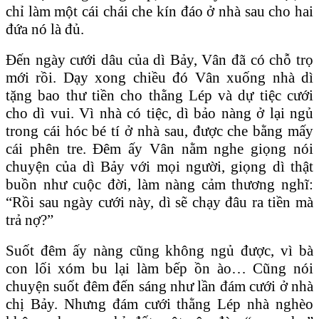
chỉ làm một cái chái che kín đáo ở nhà sau cho hai
đứa nó là đủ.
Đến ngày cưới dâu của dì Bảy, Vân đã có chỗ trọ
mới rồi. Dạy xong chiều đó Vân xuống nhà dì
tặng bao thư tiền cho thằng Lép và dự tiệc cưới
cho dì vui. Vì nhà có tiệc, dì bảo nàng ở lại ngủ
trong cái hóc bé tí ở nhà sau, được che bằng mấy
cái phên tre. Đêm ấy Vân nằm nghe giọng nói
chuyện của dì Bảy với mọi người, giọng dì thật
buồn như cuộc đời, làm nàng cảm thương nghĩ:
“Rồi sau ngày cưới này, dì sẽ chạy đâu ra tiền mà
trả nợ?”
Suốt đêm ấy nàng cũng không ngủ được, vì bà
con lối xóm bu lại làm bếp ồn ào… Cũng nói
chuyện suốt đêm đến sáng như lần đám cưới ở nhà
chị Bảy. Nhưng đám cưới thằng Lép nhà nghèo