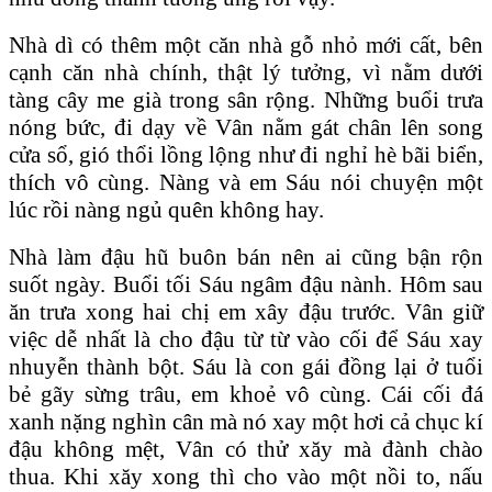
Nhà dì có thêm một căn nhà gỗ nhỏ mới cất, bên
cạnh căn nhà chính, thật lý tưởng, vì nằm dưới
tàng cây me già trong sân rộng. Những buổi trưa
nóng bức, đi dạy về Vân nằm gát chân lên song
cửa sổ, gió thổi lồng lộng như đi nghỉ hè bãi biển,
thích vô cùng. Nàng và em Sáu nói chuyện một
lúc rồi nàng ngủ quên không hay.
Nhà làm đậu hũ buôn bán nên ai cũng bận rộn
suốt ngày. Buổi tối Sáu ngâm đậu nành. Hôm sau
ăn trưa xong hai chị em xây đậu trước. Vân giữ
việc dễ nhất là cho đậu từ từ vào cối để Sáu xay
nhuyễn thành bột. Sáu là con gái đồng lại ở tuổi
bẻ gãy sừng trâu, em khoẻ vô cùng. Cái cối đá
xanh nặng nghìn cân mà nó xay một hơi cả chục kí
đậu không mệt, Vân có thử xăy mà đành chào
thua. Khi xăy xong thì cho vào một nồi to, nấu