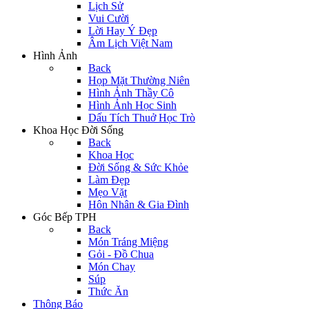
Lịch Sử
Vui Cười
Lời Hay Ý Đẹp
Âm Lịch Việt Nam
Hình Ảnh
Back
Họp Mặt Thường Niên
Hình Ảnh Thầy Cô
Hình Ảnh Học Sinh
Dấu Tích Thuở Học Trò
Khoa Học Đời Sống
Back
Khoa Học
Đời Sống & Sức Khỏe
Làm Đẹp
Mẹo Vặt
Hôn Nhân & Gia Đình
Góc Bếp TPH
Back
Món Tráng Miệng
Gỏi - Đồ Chua
Món Chay
Súp
Thức Ăn
Thông Báo