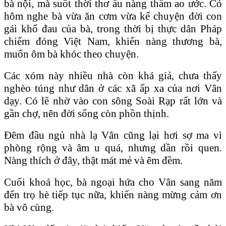
bà nội, mà suốt thời thơ ấu nàng thầm ao ước. Có
hôm nghe bà vừa ăn cơm vừa kể chuyện đời con
gái khổ đau của bà, trong thời bị thực dân Pháp
chiếm đóng Việt Nam, khiến nàng thương bà,
muốn ôm bà khóc theo chuyện.
Các xóm này nhiều nhà còn khá giả, chưa thấy
nghèo túng như dân ở các xã ấp xa của nơi Vân
dạy. Có lẽ nhờ vào con sông Soài Rạp rất lớn và
gần chợ, nên đời sống còn phồn thịnh.
Đêm đầu ngủ nhà lạ Vân cũng lại hơi sợ ma vì
phòng rộng và âm u quá, nhưng dần rồi quen.
Nàng thích ở đây, thật mát mẻ và êm đềm.
Cuối khoá học, bà ngoại hứa cho Vân sang năm
đến trọ hè tiếp tục nữa, khiến nàng mừng cảm ơn
bà vô cùng.