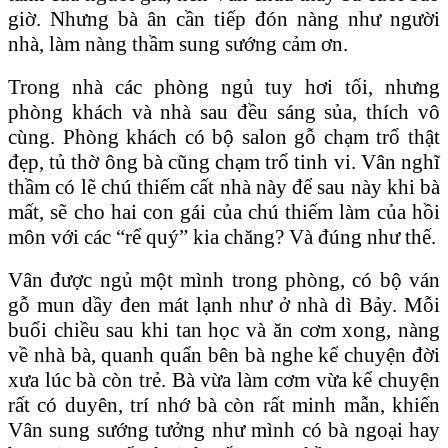
giờ. Nhưng bà ân cần tiếp đón nàng như người
nhà, làm nàng thầm sung sướng cảm ơn.
Trong nhà các phòng ngủ tuy hơi tối, nhưng
phòng khách và nhà sau đều sáng sủa, thích vô
cùng. Phòng khách có bộ salon gỗ chạm trổ thật
đẹp, tủ thờ ông bà cũng chạm trổ tinh vi. Vân nghĩ
thầm có lẽ chú thiếm cất nhà này để sau này khi bà
mất, sẽ cho hai con gái của chú thiếm làm của hồi
môn với các “rể quý” kia chăng? Và đúng như thế.
Vân được ngủ một mình trong phòng, có bộ ván
gỗ mun dầy đen mát lạnh như ở nhà dì Bảy. Mỗi
buổi chiều sau khi tan học và ăn cơm xong, nàng
về nhà bà, quanh quẩn bên bà nghe kể chuyện đời
xưa lúc bà còn trẻ. Bà vừa làm cơm vừa kể chuyện
rất có duyên, trí nhớ bà còn rất minh mẫn, khiến
Vân sung sướng tưởng như mình có bà ngoại hay