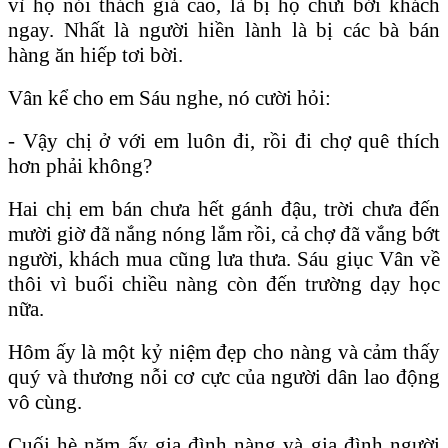
vì họ nói thách giá cao, là bị họ chửi bới khách
ngay. Nhất là người hiền lành là bị các bà bán
hàng ăn hiếp tơi bời.
Vân kể cho em Sáu nghe, nó cười hỏi:
- Vậy chị ở với em luôn đi, rồi đi chợ quê thích
hơn phải không?
Hai chị em bán chưa hết gánh đậu, trời chưa đến
mười giờ đã nắng nóng lắm rồi, cả chợ đã vắng bớt
người, khách mua cũng lưa thưa. Sáu giục Vân về
thôi vì buổi chiều nàng còn đến trường dạy học
nữa.
Hôm ấy là một kỷ niệm đẹp cho nàng và cảm thấy
quý và thương nỗi cơ cực của người dân lao động
vô cùng.
Cuối hè năm ấy gia đình nàng và gia đình người