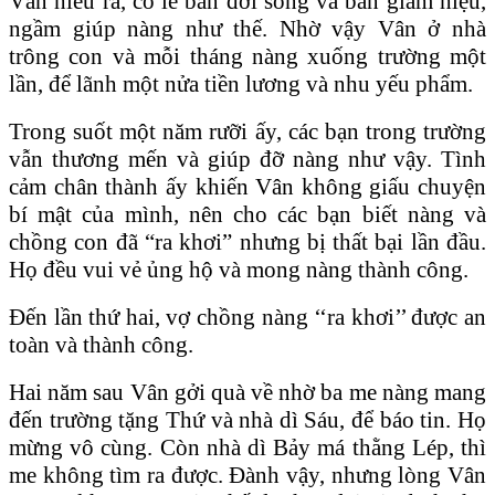
Vân hiểu ra, có lẽ ban đời sống và ban giám hiệu,
ngầm giúp nàng như thế. Nhờ vậy Vân ở nhà
trông con và mỗi tháng nàng xuống trường một
lần, để lãnh một nửa tiền lương và nhu yếu phẩm.
Trong suốt một năm rưỡi ấy, các bạn trong trường
vẫn thương mến và giúp đỡ nàng như vậy. Tình
cảm chân thành ấy khiến Vân không giấu chuyện
bí mật của mình, nên cho các bạn biết nàng và
chồng con đã “ra khơi” nhưng bị thất bại lần đầu.
Họ đều vui vẻ ủng hộ và mong nàng thành công.
Đến lần thứ hai, vợ chồng nàng ‘‘ra khơi’’ được an
toàn và thành công.
Hai năm sau Vân gởi quà về nhờ ba me nàng mang
đến trường tặng Thứ và nhà dì Sáu, để báo tin. Họ
mừng vô cùng. Còn nhà dì Bảy má thằng Lép, thì
me không tìm ra được. Đành vậy, nhưng lòng Vân