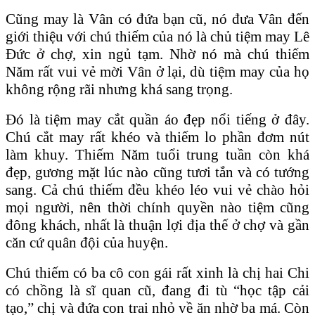
Cũng may là Vân có đứa bạn cũ, nó đưa Vân đến
giới thiệu với chú thiếm của nó là chủ tiệm may Lê
Đức ở chợ, xin ngủ tạm. Nhờ nó mà chú thiếm
Năm rất vui vẻ mời Vân ở lại, dù tiệm may của họ
không rộng rãi nhưng khá sang trọng.
Đó là tiệm may cắt quần áo đẹp nổi tiếng ở đây.
Chú cắt may rất khéo và thiếm lo phần đơm nút
làm khuy. Thiếm Năm tuổi trung tuần còn khá
đẹp, gương mặt lúc nào cũng tươi tắn và có tướng
sang. Cả chú thiếm đều khéo léo vui vẻ chào hỏi
mọi người, nên thời chính quyền nào tiệm cũng
đông khách, nhất là thuận lợi địa thế ở chợ và gần
căn cứ quân đội của huyện.
Chú thiếm có ba cô con gái rất xinh là chị hai Chi
có chồng là sĩ quan cũ, đang đi tù “học tập cải
tạo,” chị và đứa con trai nhỏ về ăn nhờ ba má. Còn