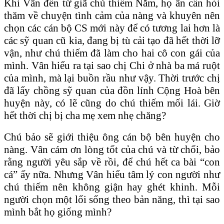
Khi Vân đến từ giã chú thiếm Năm, họ ân cần hỏi
thăm về chuyện tình cảm của nàng và khuyên nên
chọn các cán bộ CS mới này để có tương lai hơn là
các sỹ quan cũ kia, đang bị tù cải tạo đã hết thời lỡ
vận, như chú thiếm đã làm cho hai cô con gái của
mình. Vân hiểu ra tại sao chị Chi ở nhà ba má ruột
của mình, mà lại buồn rầu như vậy. Thời trước chị
đã lấy chồng sỹ quan của đồn lính Cộng Hoà bên
huyện này, có lẽ cũng do chú thiếm mối lái. Giờ
hết thời chị bị cha mẹ xem nhẹ chăng?
Chú bảo sẽ giới thiệu ông cán bộ bên huyện cho
nàng. Vân cám ơn lòng tốt của chú và từ chối, bảo
rằng người yêu sắp về rồi, để chú hết ca bài “con
cá” ấy nữa. Nhưng Vân hiểu tâm lý con người như
chú thiếm nên không giận hay ghét khinh. Mỗi
người chọn một lối sống theo bản năng, thì tại sao
mình bắt họ giống mình?