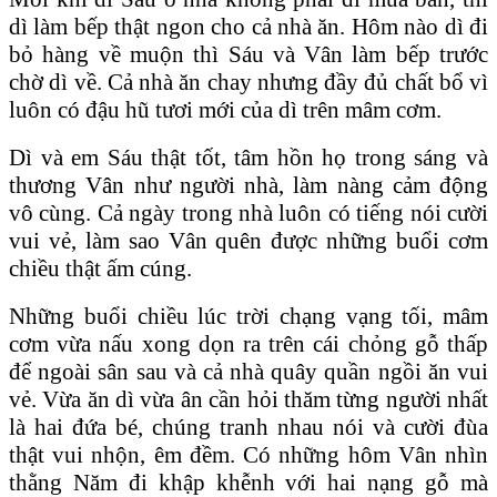
dì làm bếp thật ngon cho cả nhà ăn. Hôm nào dì đi
bỏ hàng về muộn thì Sáu và Vân làm bếp trước
chờ dì về. Cả nhà ăn chay nhưng đầy đủ chất bổ vì
luôn có đậu hũ tươi mới của dì trên mâm cơm.
Dì và em Sáu thật tốt, tâm hồn họ trong sáng và
thương Vân như người nhà, làm nàng cảm động
vô cùng. Cả ngày trong nhà luôn có tiếng nói cười
vui vẻ, làm sao Vân quên được những buổi cơm
chiều thật ấm cúng.
Những buổi chiều lúc trời chạng vạng tối, mâm
cơm vừa nấu xong dọn ra trên cái chỏng gỗ thấp
để ngoài sân sau và cả nhà quây quần ngồi ăn vui
vẻ. Vừa ăn dì vừa ân cần hỏi thăm từng người nhất
là hai đứa bé, chúng tranh nhau nói và cười đùa
thật vui nhộn, êm đềm. Có những hôm Vân nhìn
thằng Năm đi khập khễnh với hai nạng gỗ mà