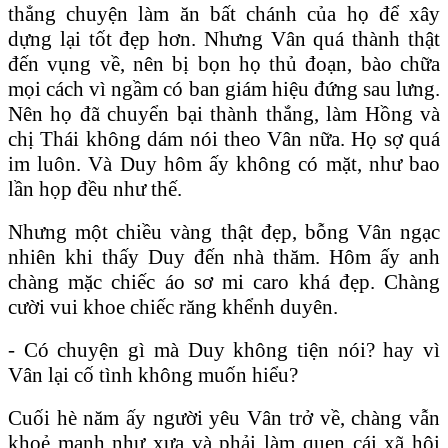
thẳng chuyện làm ăn bất chánh của họ để xây
dựng lại tốt đẹp hơn. Nhưng Vân quá thành thật
đến vụng về, nên bị bọn họ thủ đoạn, bào chữa
mọi cách vì ngầm có ban giám hiệu đứng sau lưng.
Nên họ đã chuyển bại thành thắng, làm Hồng và
chị Thái không dám nói theo Vân nữa. Họ sợ quá
im luôn. Và Duy hôm ấy không có mặt, như bao
lần họp đều như thế.
Nhưng một chiều vàng thật đẹp, bỗng Vân ngạc
nhiên khi thấy Duy đến nhà thăm. Hôm ấy anh
chàng mặc chiếc áo sơ mi caro khá đẹp. Chàng
cười vui khoe chiếc răng khểnh duyên.
- Có chuyện gì mà Duy không tiện nói? hay vì
Vân lại cố tình không muốn hiểu?
Cuối hè năm ấy người yêu Vân trở về, chàng vẫn
khoẻ mạnh như xưa và phải làm quen cái xã hội