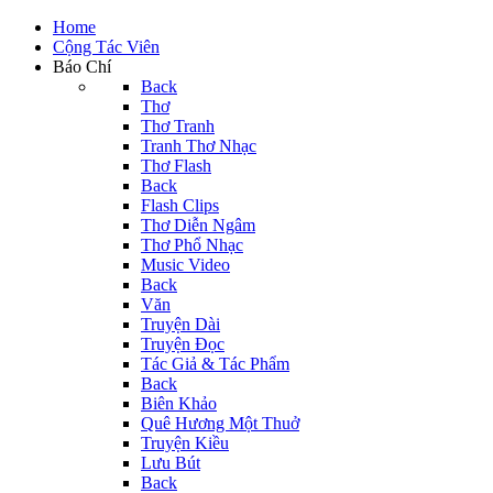
Home
Cộng Tác Viên
Báo Chí
Back
Thơ
Thơ Tranh
Tranh Thơ Nhạc
Thơ Flash
Back
Flash Clips
Thơ Diễn Ngâm
Thơ Phổ Nhạc
Music Video
Back
Văn
Truyện Dài
Truyện Đọc
Tác Giả & Tác Phẩm
Back
Biên Khảo
Quê Hương Một Thuở
Truyện Kiều
Lưu Bút
Back