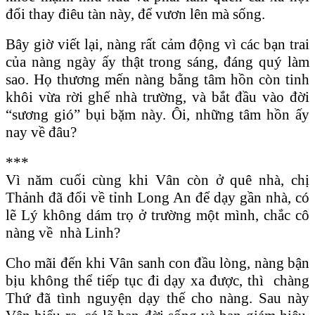
đổi thay điêu tàn này, để vươn lên mà sống.
Bây giờ viết lại, nàng rất cảm động vì các bạn trai
của nàng ngày ấy thật trong sáng, đáng quý làm
sao. Họ thương mến nàng bằng tâm hồn còn tinh
khôi vừa rời ghế nhà trường, và bắt đầu vào đời
“sương gió” bụi bặm này. Ôi, những tâm hồn ấy
nay về đâu?
***
Vì năm cuối cùng khi Vân còn ở quê nhà, chị
Thảnh đã đổi về tỉnh Long An để dạy gần nhà, có
lẽ Lý không dám trọ ở trường một mình, chắc cô
nàng về nhà Linh?
Cho mãi đến khi Vân sanh con đầu lòng, nàng bận
bịu không thể tiếp tục đi dạy xa được, thì chàng
Thứ đã tình nguyện dạy thế cho nàng. Sau này