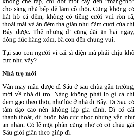
không che rạp, chỉ đốt một cây đèn “mangcho”
cho sáng nhà bếp để làm cỗ thôi. Cũng không có
hát hò cả đêm, không có tiếng cười vui ròn rã,
thoải mái và ăn đêm thả giàn như đám cưới của chị
Bảy được. Thế nhưng dì cũng đãi ăn hai ngày,
đông đúc hàng xóm, bà con đến chung vui.
Tại sao con người vì cái sĩ diện mà phải chịu khổ
cực như vậy?
Nhà trọ mới
Vân may mắn được dì Sáu ở sau chùa gần trường,
mời về nhà dì trọ. Nàng không phải lo gì cả chỉ
đem gạo theo thôi, như lúc ở nhà dì Bẩy. Dì Sáu có
tâm đạo cao nên không lập gia đình. Dì có cái
thanh thoát, dù buôn bán cực nhọc nhưng vẫn như
an nhàn. Có lẽ một phần cũng nhờ có cô cháu gái
Sáu giỏi giắn theo giúp dì.