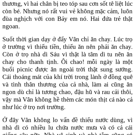
thương, vì hai chân bị teo tóp sau cơn sốt tê liệt lúc
còn bé. Nhưng nó rất vui vẻ không mặc cảm, luôn
đùa nghịch với con Bảy em nó. Hai đứa trẻ thật
ngoan.
Suốt thời gian dạy ở đấy Vân chỉ ăn chay. Lúc trọ
ở trường vì thiếu tiền, thiếu ăn nên phải ăn chay.
Còn ở trọ nhà dì Sáu vì thật là tâm dì tu nên ăn
chay cho thanh tịnh. Ôi chao! mỗi ngày là một
buổi picnic được ăn ngoài trời thật sung sướng.
Cái thoáng mát của khí trời trong lành ở đồng quê
và tình thân thương của cả nhà, làm ai cũng ăn
ngon dù chỉ là tương chao, đậu hũ và rau cải thôi,
vậy mà Vân không hề thèm các món thịt cá nào cả
như lúc ở trọ nơi trường.
Ở đây Vân không lo vấn đề thiếu nước dùng, vì
nhà dì có nhiều lu chứa nước mưa và có cả cái
giếng sâu nữa. Nhà vệ sinh và nhà tắm cũng có