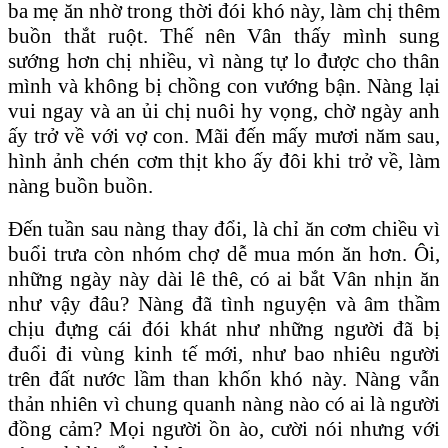
ba mẹ ăn nhờ trong thời đói khó này, làm chị thêm
buồn thắt ruột. Thế nên Vân thấy mình sung
sướng hơn chị nhiều, vì nàng tự lo được cho thân
mình và không bị chồng con vướng bận. Nàng lại
vui ngay và an ủi chị nuôi hy vọng, chờ ngày anh
ấy trở về với vợ con. Mãi đến mấy mươi năm sau,
hình ảnh chén cơm thịt kho ấy đôi khi trở về, làm
nàng buồn buồn.
Đến tuần sau nàng thay đổi, là chỉ ăn cơm chiều vì
buổi trưa còn nhóm chợ dễ mua món ăn hơn. Ôi,
những ngày này dài lê thê, có ai bắt Vân nhịn ăn
như vậy đâu? Nàng đã tình nguyện và âm thầm
chịu đựng cái đói khát như những người đã bị
đuổi đi vùng kinh tế mới, như bao nhiêu người
trên đất nước lầm than khốn khó này. Nàng vẫn
thản nhiên vì chung quanh nàng nào có ai là người
đồng cảm? Mọi người ồn ào, cười nói nhưng với