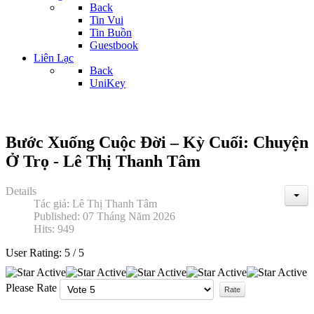
Back
Tin Vui
Tin Buồn
Guestbook
Liên Lạc
Back
UniKey
Bước Xuống Cuộc Đời – Kỳ Cuối: Chuyện
Ở Trọ - Lê Thị Thanh Tâm
Details
Tác giả:
Lê Thị Thanh Tâm
Published: 07 Tháng Năm 2026
Hits: 949
User Rating:
5
/
5
Please Rate