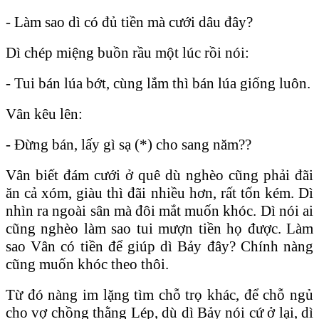
- Làm sao dì có đủ tiền mà cưới dâu đây?
Dì chép miệng buồn rầu một lúc rồi nói:
- Tui bán lúa bớt, cùng lắm thì bán lúa giống luôn.
Vân kêu lên:
- Đừng bán, lấy gì sạ (*) cho sang năm??
Vân biết đám cưới ở quê dù nghèo cũng phải đãi
ăn cả xóm, giàu thì đãi nhiều hơn, rất tốn kém. Dì
nhìn ra ngoài sân mà đôi mắt muốn khóc. Dì nói ai
cũng nghèo làm sao tui mượn tiền họ được. Làm
sao Vân có tiền để giúp dì Bảy đây? Chính nàng
cũng muốn khóc theo thôi.
Từ đó nàng im lặng tìm chỗ trọ khác, để chỗ ngủ
cho vợ chồng thằng Lép, dù dì Bảy nói cứ ở lại, dì