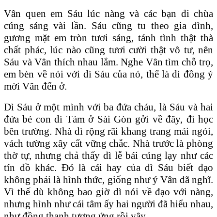
Vân quen em Sáu lúc nàng và các bạn đi chùa
cúng sáng vài lần. Sáu cũng tu theo gia đình,
gương mặt em tròn tươi sáng, tánh tình thật thà
chất phác, lúc nào cũng tươi cười thật vô tư, nên
Sáu và Vân thích nhau lắm. Nghe Vân tìm chỗ trọ,
em bèn về nói với dì Sáu của nó, thế là dì đồng ý
mời Vân đến ở.
Dì Sáu ở một mình với ba đứa cháu, là Sáu và hai
đứa bé con dì Tám ở Sài Gòn gởi về đây, đi học
bên trường. Nhà dì rộng rãi khang trang mái ngói,
vách tường xây cất vững chắc. Nhà trước là phòng
thờ tự, nhưng chả thấy dì lễ bái cúng lạy như các
tín đồ khác. Đó là cái hay của dì Sáu biết đạo
không phải là hình thức, giống như ý Vân đã nghĩ.
Vì thế dù không bao giờ dì nói về đạo với nàng,
nhưng hình như cái tâm ấy hai người đã hiểu nhau,
như đồng thanh tương ứng rồi vậy.