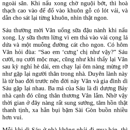
ngoài sân. Khi nấu xong chờ nguội bớt, thì hoà
thạch cao vào để đổ vào khuôn gỗ có lót vải, và
dằn cho sát lại từng khuôn, nhìn thật ngon.
Sáu thường mời Vân uống sữa đậu nành khi nấu
xong. Ly sữa thơm lừng vì em thả vào vài cọng lá
dứa và một muỗng đường cát cho ngon. Có hôm
Vân hỏi đùa: “Sao em ‘cưng’ chị như vậy?” Sáu
cười, nụ cười mộc mạc, cũng như khi thấy lại Vân
sau kỳ nghỉ hè dài, em chạy lại ôm nàng mừng rỡ
như gặp lại người thân trong nhà. Duyên lành này
là từ bao đời trước nên đời này Vân và gia đình dì
Sáu gặp lại nhau. Ba má của Sáu là dì dượng Bảy
nhà cạnh đó cũng thân thương Vân lắm. Nhờ vậy
thời gian ở đây nàng rất sung sướng, tâm hồn thật
thanh tịnh, xa hẳn bụi bặm Sài Gòn buồn nhiều
hơn vui.
Mỗi khi dì Sáu ở nhà không phải đi mua bán, thì