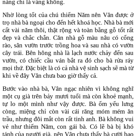
nàng chỉ là vắng không.
Nhờ lòng tốt của chú thiếm Năm nên Vân được ở
trọ nhà bà ngoại cho đến hết khoá học. Nhà bà mới
cất vài năm thôi, thật rộng và toàn bằng gỗ tốt rất
đẹp và chắc chắn. Căn nhà gỗ màu nâu có cổng
rào, sân vườn trước trồng hoa và sau nhà có vườn
cây trái. Bên hông nhà là lạch nước chảy đến sau
vườn, có chiếc cầu ván bắt ra đó cho bà rửa ráy
mọi thứ. Đặc biệt là có cả nhà vệ sinh sạch sẽ mà từ
khi về đây Vân chưa bao giờ thấy cả.
Bước vào nhà bà, Vân ngạc nhiên vì không nghĩ
một cụ già trên bảy mươi tuổi mà còn khoẻ mạnh,
tự lo một mình như vậy được. Bà ốm yếu lưng
còng, miệng chỉ còn vài cái răng móm mém ăn
trầu, nhưng đôi mắt còn rất tinh anh. Bà không vui
vẻ như thiếm Năm, con gái bà. Có lẽ bà bị khó
tánh của người già, nên Vân chưa thấy bà cười bao