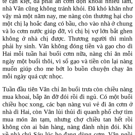
tế cạn kiệt, đã phải ăn cơm độn khoai nhiều lắm,
nhà Vân cũng không tránh khỏi. Đã khó khăn như
vậy mà một năm nay, me nàng còn thương hại cho
một chị lạ hoắc đang có bầu, cho vào nhà ở chung
và lo cơm nước giúp đỡ, vì chị bị vợ lớn bắt ghen
không ở nhà chị được. Thương người thì mình
phải hy sinh. Vân không đóng tiền và gạo cho dì
Hai mỗi tuần hai buổi cơm nữa, nàng chỉ ăn mỗi
ngày một buổi thôi, vì số gạo và tiền còn lại nàng
muốn giúp cho me bớt lo buồn chuyện chạy ăn
mỗi ngày quá cực nhọc.
Tuần đầu tiên Vân chỉ ăn buổi trưa còn chiều nàng
mua khoai, bắp ăn đỡ đói rồi đi ngủ. Có một buổi
chiều học xong, các bạn nàng vui vẻ đi ăn cơm ở
nhà dì Hai, còn Vân lủi thủi đi quanh phố chợ tìm
mua món ăn tạm, nhưng chợ chiều tan hết rồi
không còn ai bán hàng, nàng đành nhịn đói. Khi
về nhà chú Sáu lúc họ đang dùng cơm, Vân ngồi