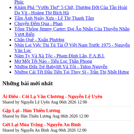
Phúc
Khám Phá "Vườn Thơ" 5 Chữ, Thương Đời Của Tần Hoài
Dạ Vũ - Hoàng Thị Bích Hà
Tấm Ảnh Ngày Xưa - Lê Thị Thanh Tâm
Chuyện Đêm Qua - Phan
Tổng Thống Jimmy Carter: Đại Ân Nhân Của Thuyền Nhân
Vượt Biển
Chân Quê - Xuân Phương
Nhìn Lại Việc Thi Tú Tài Ở Việt Nam Trước 1975 - Nguyễn
Văn Lục
Năm Tỵ Và Xà Tộc - Phạm Đình Lân, F.A.B.I.
Mơ Một Tết Nào - Tiểu Lục Thần Phong
Những Đứa Trẻ Babylift Và Tôi - Tidoo Nguyễn
Những Cái Tết Đầu Tiên Tại Thụy Sĩ - Trần Thị Nhật Hưng
Những bài mới nhất
Ái Điểu - Cõi Lạ Văn Chương - Nguyễn Lệ Uyên
Shared by Nguyễn Lệ Uyên
Aug 06th 2026 12:00
Gặp Lại - Hàn Thiên Lương
Shared by Hàn Thiên Lương
Aug 06th 2026 12:00
Gửi Lại Mùa Trăng - Nguyễn An Bình
Shared by Nguyễn An Bình
Aug 06th 2026 12:00