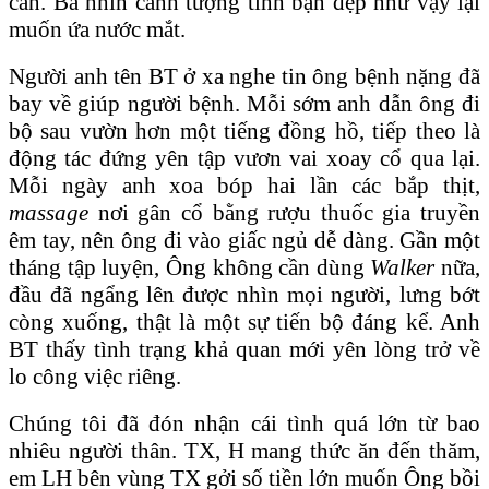
cần. Bà nhìn cảnh tượng tình bạn đẹp như vậy lại
muốn ứa nước mắt.
Người anh tên BT ở xa nghe tin ông bệnh nặng đã
bay về giúp người bệnh. Mỗi sớm anh dẫn ông đi
bộ sau vườn hơn một tiếng đồng hồ, tiếp theo là
động tác đứng yên tập vươn vai xoay cổ qua lại.
Mỗi ngày anh xoa bóp hai lần các bắp thịt,
massage
nơi gân cổ bằng rượu thuốc gia truyền
êm tay, nên ông đi vào giấc ngủ dễ dàng. Gần một
tháng tập luyện, Ông không cần dùng
Walker
nữa,
đầu đã ngẩng lên được nhìn mọi người, lưng bớt
còng xuống, thật là một sự tiến bộ đáng kể. Anh
BT thấy tình trạng khả quan mới yên lòng trở về
lo công việc riêng.
Chúng tôi đã đón nhận cái tình quá lớn từ bao
nhiêu người thân. TX, H mang thức ăn đến thăm,
em LH bên vùng TX gởi số tiền lớn muốn Ông bồi