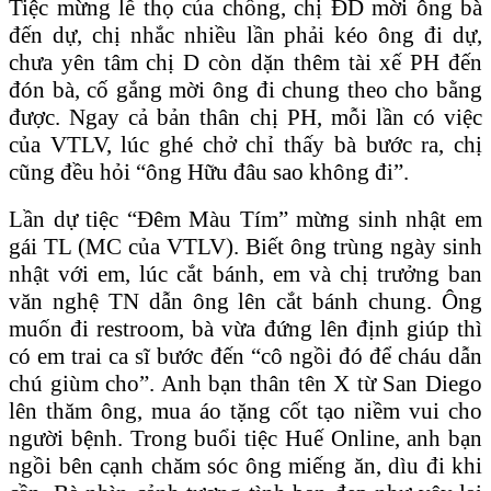
Tiệc mừng lễ thọ của chồng, chị ĐD mời ông bà
đến dự, chị nhắc nhiều lần phải kéo ông đi dự,
chưa yên tâm chị D còn dặn thêm tài xế PH đến
đón bà, cố gắng mời ông đi chung theo cho bằng
được. Ngay cả bản thân chị PH, mỗi lần có việc
của VTLV, lúc ghé chở chỉ thấy bà bước ra, chị
cũng đều hỏi “ông Hữu đâu sao không đi”.
Lần dự tiệc “Đêm Màu Tím” mừng sinh nhật em
gái TL (MC của VTLV). Biết ông trùng ngày sinh
nhật với em, lúc cắt bánh, em và chị trưởng ban
văn nghệ TN dẫn ông lên cắt bánh chung. Ông
muốn đi restroom, bà vừa đứng lên định giúp thì
có em trai ca sĩ bước đến “cô ngồi đó để cháu dẫn
chú giùm cho”. Anh bạn thân tên X từ San Diego
lên thăm ông, mua áo tặng cốt tạo niềm vui cho
người bệnh. Trong buổi tiệc Huế Online, anh bạn
ngồi bên cạnh chăm sóc ông miếng ăn, dìu đi khi