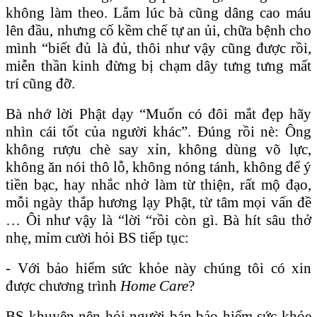
không làm theo. Lắm lúc bà cũng dâng cao máu
lên đầu, nhưng cố kềm chế tự an ủi, chữa bệnh cho
mình “biết đủ là đủ, thôi như vậy cũng được rồi,
miễn thần kinh đừng bị chạm dây tưng tưng mất
trí cũng đỡ.
Bà nhớ lời Phật dạy “Muốn có đôi mắt đẹp hãy
nhìn cái tốt của người khác”. Đúng rồi nè: Ông
không rượu chè say xỉn, không dùng võ lực,
không ăn nói thô lỗ, không nóng tánh, không để ý
tiền bạc, hay nhắc nhở làm từ thiện, rất mộ đạo,
mỗi ngày thắp hương lạy Phật, từ tâm mọi vấn đề
… Ôi như vậy là “lời “rồi còn gì. Bà hít sâu thở
nhẹ, mỉm cười hỏi BS tiếp tục:
- Với bảo hiểm sức khỏe này chúng tôi có xin
được chương trình
Home Care
?
BS khuyên nên hỏi người bán bảo hiểm sức khỏe