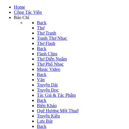
Home
Cộng Tác Viên
Báo Chí
Back
Thơ
Thơ Tranh
Tranh Thơ Nhạc
Thơ Flash
Back
Flash Clips
Thơ Diễn Ngâm
Thơ Phổ Nhạc
Music Video
Back
Văn
Truyện Dài
Truyện Đọc
Tác Giả & Tác Phẩm
Back
Biên Khảo
Quê Hương Một Thuở
Truyện Kiều
Lưu Bút
Back