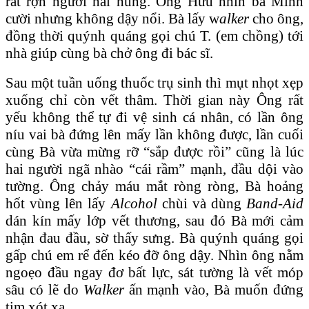
rất rợn người hãi hùng. Ông Hữu nhìn bà Minh
cười nhưng không dậy nổi. Bà lấy w
alker
cho ông,
đồng thời quýnh quáng gọi chú T. (em chồng) tới
nhà giúp cùng bà chở ông đi bác sĩ.
Sau một tuần uống thuốc trụ sinh thì mụt nhọt xẹp
xuống chỉ còn vết thâm. Thời gian này Ông rất
yếu không thể tự đi vệ sinh cá nhân, có lần ông
níu vai bà đứng lên mấy lần không được, lần cuối
cùng Bà vừa mừng rỡ “sắp được rồi” cũng là lúc
hai người ngã nhào “cái rầm” mạnh, đầu dội vào
tường. Ông chảy máu mắt ròng ròng, Bà hoảng
hốt vùng lên lấy
Alcohol
chùi và dùng
Band-Aid
dán kín mấy lớp vết thương, sau đó Bà mới cảm
nhận đau đầu, sờ thấy sưng. Bà quýnh quáng gọi
gấp chú em rể đến kéo đỡ ông dậy. Nhìn ông nằm
ngoẹo đầu ngay đơ bất lực, sát tường là vết móp
sâu có lẽ do
Walker
ấn mạnh vào, Bà muốn đứng
tim xót xa.