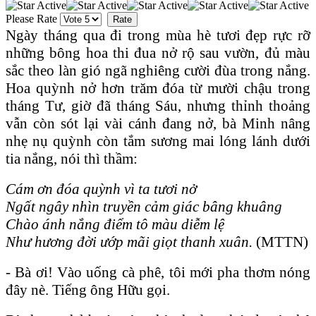
Please Rate
Ngày tháng qua đi trong mùa hè tươi đẹp rực rỡ
những bông hoa thi đua nở rộ sau vườn, đủ màu
sắc theo làn gió ngã nghiêng cười đùa trong nắng.
Hoa quỳnh nở hơn trăm đóa từ mười chậu trong
tháng Tư, giờ đã tháng Sáu, nhưng thỉnh thoảng
vẫn còn sót lại vài cánh đang nở, bà Minh nâng
nhẹ nụ quỳnh còn tắm sương mai lóng lánh dưới
tia nắng, nói thì thầm:
Cám ơn đóa quỳnh vì ta tươi nở
Ngất ngây nhìn truyền cảm giác bâng khuâng
Chào ánh nắng điểm tô màu diễm lệ
Như hương đời ướp mãi giọt thanh xuân.
(MTTN)
- Bà ơi! Vào uống cà phê, tôi mới pha thơm nóng
đây nè. Tiếng ông Hữu gọi.