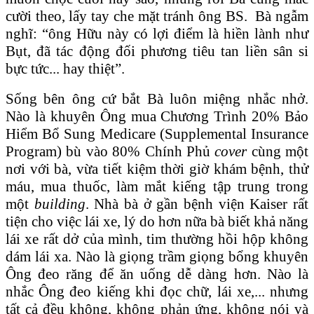
cười theo, lấy tay che mặt tránh ông BS. Bà ngẫm
nghĩ: “ông Hữu này có lợi điểm là hiền lành như
Bụt, đã tác động đối phương tiêu tan liền sân si
bực tức... hay thiệt”.
Sống bên ông cứ bắt Bà luôn miệng nhắc nhở.
Nào là khuyên Ông mua Chương Trình 20% Bảo
Hiểm Bổ Sung Medicare (Supplemental Insurance
Program) bù vào 80% Chính Phủ
cover
cùng một
nơi với bà, vừa tiết kiệm thời giờ khám bệnh, thử
máu, mua thuốc, làm mắt kiếng tập trung trong
một
building
. Nhà bà ở gần bệnh viện Kaiser rất
tiện cho việc lái xe, lý do hơn nữa bà biết khả năng
lái xe rất dở của mình, tim thường hồi hộp không
dám lái xa. Nào là giọng trầm giọng bổng khuyên
Ông đeo răng để ăn uống dễ dàng hơn. Nào là
nhắc Ông đeo kiếng khi đọc chữ, lái xe,... nhưng
tất cả đều không, không phản ứng, không nói và