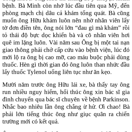
bệnh. Bà Minh còn nhớ lúc đầu tiên qua Mỹ, đến
phòng mạch chị dâu cả khám tổng quát. Bà cũng
muốn ông Hữu khám luôn nên nhờ nhân viên lấy
tờ đơn điền tên, ông nói lớn “đau gì mà khám” rồi
tỏ thái độ bực dọc khiến bà và cô nhân viên hơi
quê im lặng luôn. Vài năm sau Ông bị một tai nạn
giao thông phải chở cấp cứu vào bệnh viện, lúc đó
mới lộ ra ông bị cao mỡ, cao máu buộc phải dùng
thuốc. Hèn gì thời gian đó ông luôn than nhức đầu
lấy thuốc Tylenol uống liên tục như ăn kẹo.
Mười năm trước ông Hữu lái xe, bà thấy tay ông
run nhiều nguy hiểm, hối thúc ông xin bác sĩ gia
đình chuyển qua bác sĩ chuyên về bệnh Parkinson.
Nhắc bao nhiêu lần ông chẳng ừ hử. Ơi chao! Bà
phải lớn tiếng thúc ông như giục quân ra chiến
trường mới có kết quả.