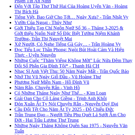
Phạm Tín An Ninh
Đến Với Tập Thơ Thứ Hai Của Hoàng Uyển Văn - Hoàng
Thị Bích Hà
Tiếng Việt, Bao Giờ Cho Tới… Ngày Xưa? - Trần Nhật Vy
Vườn Của Ngoại - Thủy Như
Giới Thiệu Tạp Chí Ngôn Ngữ Số 36 – Tháng 3-2025 &
Giới thiệu Ngôn Ngữ Số Đặc Biệt Tưởng Niệm Khánh
Trường- Trần Thị Nguyệt Mai
Xứ Người, Có Nghe Tiếng Gà Gáy… - Trần Hoàng Vy
Đọc Tiểu Lục Thần Phong: Ngòi Bút Hoài Cảm Và Hiện
Thực - Uyên Nguyên
Những Cuộc “Thăm Viếng Không Mời” Lúc Nửa Đêm Thay
Đổi Số Phận Gia Đình Tôi* - Thanh Hà CH
Nhạc Sĩ Anh Việt Thu: 50 Năm Ngày Mất - Trần Quốc Bảo
Nhớ Thi Vũ Ngày Giỗ Đầu - Vũ Hoàng Thư
Phương Ngữ Miền Nam - Hồ Đình Vũ
Năm Rắn, Chuyện Rắn - Vinh Hồ
Có Những Tháng Ngày Như Thế... - Kim Loan
Giải Oan Cho Cô Láng Giềng - Trịnh Anh Khôi
Đón Xuân Ất Tỵ Nói Chuyện Rắn - Nguyễn Quý Đại
Câu Đối Tết Cho Năm Ất Tỵ 2025 - Đỗ Chiêu Đức
Trần Trung Đạo – Người Tiều Phu Quét Lá Sưởi Ấm Cho
Đời - Hai Trầu Lương Thư Trung
Những Ngày Tháng Không Quên Sau 1975 - Nguyễn Văn
Tuấn