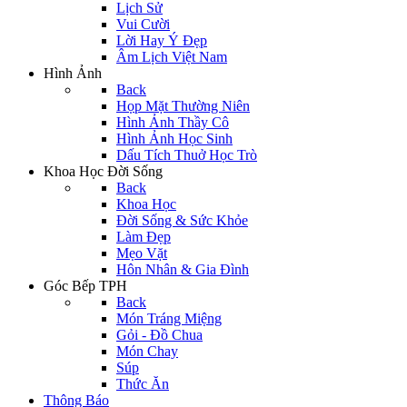
Lịch Sử
Vui Cười
Lời Hay Ý Đẹp
Âm Lịch Việt Nam
Hình Ảnh
Back
Họp Mặt Thường Niên
Hình Ảnh Thầy Cô
Hình Ảnh Học Sinh
Dấu Tích Thuở Học Trò
Khoa Học Đời Sống
Back
Khoa Học
Đời Sống & Sức Khỏe
Làm Đẹp
Mẹo Vặt
Hôn Nhân & Gia Đình
Góc Bếp TPH
Back
Món Tráng Miệng
Gỏi - Đồ Chua
Món Chay
Súp
Thức Ăn
Thông Báo