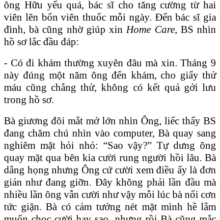
ông Hữu yếu quá, bác sĩ cho tăng cường từ hai
viên lên bốn viên thuốc mỗi ngày. Đến bác sĩ gia
đình, bà cũng nhờ giúp xin
Home Care
, BS nhìn
hồ sơ lắc đầu đáp:
- Có đi khám thường xuyên đâu mà xin. Tháng 9
này đúng một năm ông đến khám, cho giấy thử
máu cũng chẳng thử, không có kết quả gởi lưu
trong hồ sơ.
Bà giương đôi mắt mở lớn nhìn Ông, liếc thấy BS
đang chăm chú nhìn vào computer, Bà quay sang
nghiêm mặt hỏi nhỏ: “Sao vậy?” Tự dưng ông
quay mặt qua bên kia cười rung người hồi lâu. Bà
dắng họng nhưng Ông cứ cười xem điều ấy là đơn
giản như đang giỡn. Đây không phải lần đầu mà
nhiều lần ông vẫn cười như vậy mỗi lúc bà nổi cơn
tức giận. Bà có cảm tưởng nét mặt mình hề lắm
muốn chọc cười hay sao, nhưng rồi Bà cũng mắc