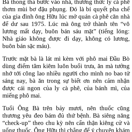
Bà thong thả bước vào nhà, thưởng thức ly cà phê
thơm mùi bơ đậu phụng. Đó là bí quyết pha chế
của gia đình ông Hữu lúc mở quán cà phê căn nhà
để dư sau 1975. Lúc mà ông trở thành tên “vô
lương mất dạy, buôn bán sáu mặt” (tiếng lóng:
Nhà giáo không được đi dạy, không có lương,
buôn bán sặc máu).
Trước mặt bà là lát mì kèm với phô mai Đầu Bò
dùng điểm tâm kiêm luôn buổi trưa, ăn mà tưởng
nhớ tới công lao nhiều người cho mình no bao tử
sáng nay, bà ăn trong sự biết ơn nên cảm nhận
được cái ngon của ly cà phê, của bánh mì, của
miếng phô mai.
Tuổi Ông Bà trên bảy mươi, nên thuốc cũng
thương yêu đeo bám đủ thứ bệnh. Bà siêng năng
“check-up” theo chu kỳ nên cẩn thận kiêng cử và
uống thuốc. Ông Hữu thì chẳng để ý chuyện khám