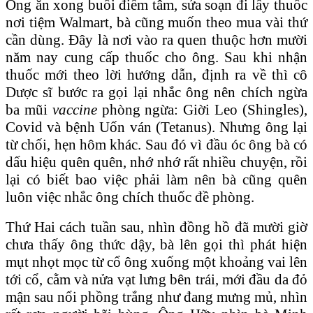
Ông ăn xong buổi điểm tâm, sửa soạn đi lấy thuốc
nơi tiệm Walmart, bà cũng muốn theo mua vài thứ
cần dùng. Đây là nơi vào ra quen thuộc hơn mười
năm nay cung cấp thuốc cho ông. Sau khi nhận
thuốc mới theo lời hướng dẫn, định ra về thì cô
Dược sĩ bước ra gọi lại nhắc ông nên chích ngừa
ba mũi
vaccine
phòng ngừa: Giời Leo (Shingles),
Covid và bệnh Uốn ván (Tetanus). Nhưng ông lại
từ chối, hẹn hôm khác. Sau đó vì đầu óc ông bà có
dấu hiệu quên quên, nhớ nhớ rất nhiều chuyện, rồi
lại có biết bao việc phải làm nên bà cũng quên
luôn việc nhắc ông chích thuốc đề phòng.
Thứ Hai cách tuần sau, nhìn đồng hồ đã mười giờ
chưa thấy ông thức dậy, bà lên gọi thì phát hiện
mụt nhọt mọc từ cổ ông xuống một khoảng vai lên
tới cổ, cằm và nửa vạt lưng bên trái, mới đầu da đỏ
mận sau nổi phồng trắng như đang mưng mủ, nhìn