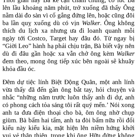
lên lầu khoảng năm phút, trở xuống đã thấy Ông
nằm dài đo sàn vì cố gắng đứng lên, hoặc cũng đôi
ba lần quỵ xuống dù có vịn
Walker
. Ông không
thích du lịch xa nhưng ưa đi loanh quanh mỗi
ngày tới Costco, Target hay đâu đó. Từ ngay bị
“Giời Leo” hành hạ phải chịu trận, Bà biết vậy nên
dù đi đâu gần hoặc xa vẫn chở ông kèm
Walker
đem theo, mong ông tiếp xúc bên ngoài sẽ khuây
khỏa đầu óc.
Đêm dự tiệc lính Biệt Động Quân, một anh lính
vừa thấy đã đến gần ông bắt tay, hỏi chuyện và
nhắc “những năm trước luôn thấy anh đi dự, anh
có phong cách tỏa sáng tôi rất quý mến.’ Nói xong
anh ta đưa điện thoại cho bà, ôm ông nhờ chụp
giùm. Bà bấm hai tấm, anh ta đòi bấm nữa rồi đổi
kiểu này kiểu kia, mặt hiện lên niềm hứng khởi
vui vẻ thân thiện, trong khi ông Hữu đứng không