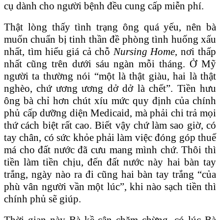
cụ dành cho người bệnh đều cung cấp miễn phí.
Thật lòng thấy tình trạng ông quá yếu, nên bà
muốn chuẩn bị tinh thần đề phòng tình huống xấu
nhất, tìm hiểu giá cả chỗ
Nursing Home
, nơi thấp
nhất cũng trên dưới sáu ngàn mỗi tháng. Ở Mỹ
người ta thường nói “một là thật giàu, hai là thật
nghèo, chứ ương ương dở dở là chết”. Tiền hưu
ông bà chỉ hơn chút xíu mức quy định của chính
phủ cấp dưỡng diện Medicaid, mà phải chi trả mọi
thứ cách biệt rất cao. Biết vậy chứ làm sao giờ, có
tay chân, có sức khỏe phải làm việc đóng góp thuế
má cho đất nước đã cưu mang mình chứ. Thôi thì
tiền làm tiền chịu, đến đất nước này hai bàn tay
trắng, ngày nào ra đi cũng hai bàn tay trắng “của
phù vân người vần một lúc”, khi nào sạch tiền thì
chính phủ sẽ giúp.
Thời gian này Bà kề cận chăm chừng, có lúc Bà