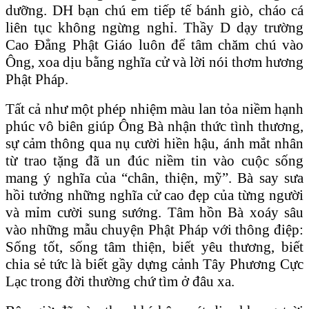
dưỡng. DH bạn chú em tiếp tế bánh giò, cháo cá
liên tục không ngừng nghỉ. Thầy D dạy trường
Cao Đẳng Phật Giáo luôn để tâm chăm chú vào
Ông, xoa dịu bằng nghĩa cử và lời nói thơm hương
Phật Pháp.
Tất cả như một phép nhiệm màu lan tỏa niềm hạnh
phúc vô biên giúp Ông Bà nhận thức tình thương,
sự cảm thông qua nụ cười hiền hậu, ánh mắt nhân
từ trao tặng đã un đúc niềm tin vào cuộc sống
mang ý nghĩa của “chân, thiện, mỹ”. Bà say sưa
hồi tưởng những nghĩa cử cao đẹp của từng người
và mỉm cười sung sướng. Tâm hồn Bà xoáy sâu
vào những mẫu chuyện Phật Pháp với thông điệp:
Sống tốt, sống tâm thiện, biết yêu thương, biết
chia sẻ tức là biết gầy dựng cảnh Tây Phương Cực
Lạc trong đời thường chứ tìm ở đâu xa.