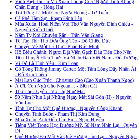
Vĩnh Biệt Tài Tử Vũ Xuân Thông Của ‘Người Tình Không
Chân Dung’ - Hồng Hải
Tôi Từng Là Một Con Ngựa Hoang - Tư Tuấn
Cà Phê Tâm Sự - Phạm Đình Lân
Mùa Xuân, Hoài Niệm Với Thơ Văn Nguyễn Đình Chiểu -
Nguyễn Kiến Thiết
Năm Tỵ Nói Chuyện Rắn - Trần Văn Giang
Tế Táo Thi: Thơ Đưa Ông Táo - Đỗ Chiêu Đức
Chuyện Về Một Lá Thư - Phan Đức Minh
Hồ Biểu Chánh: Người Đặt Viên Gạch Đầu Tiên Cho Nền
Tiểu Thuyết Hiện Thực Và Nhân Đạo Việt Nam - Đỗ Trường
Vì Đó Là Tình Yêu - Kim Loan
Cố Tổng Thống Jimmy Carter: Một Tấm Lòng Đầy Nhân Ái
- Đỗ Kim Thêm
Mai Lan Cúc Trúc - Christina Cao (Cao Xuân Thanh Ngọc)
À Ơi, Con Ngủ Cho Ngoan… - Biển Cát
Thơ Thục Uyên - Võ Thị Như Mai
50 Năm Nhìn Lại Những Ngày Mất Sài Gòn (II) - Nguyễn
Văn Lục
Tình Tự Cho Một Quê Hương - Nguyễn Công Khanh
Chuyện Tình Buồn - Phạm Thị Kim Dung
Mùa Xuân, Anh Đến Tìm Em - Ngọc Huyền
Tiếng Việt Trong Học Đường Mỹ, 50 Năm Nhìn Lại - Quyên
Di
Quê Hương Đã Mất Và Quê Hương Tìm Lại - Nguyễn Ngọc