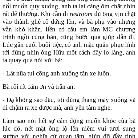
nổi muốn quỵ xuống, anh ta lại càng ôm chặt nhìn
rất dễ thương. Khi cần đi
restroom
dù ông vịn chặt
vào thành ghế cố đứng lên, và bà phụ vào nhưng
vẫn khó khăn, liền có cậu em làm MC chương
trình ngồi cùng bàn, cũng bước qua giúp dẫn đi.
Lúc gần cuối buổi tiệc, có anh mặc quân phục lính
tới đứng nhìn ông Hữu một cách đầy lo lắng, anh
ta quay qua nói với bà:
- Lát nữa tui cõng anh xuống tận xe luôn.
Bà rối rít cám ơn và trấn an:
- Dạ không sao đâu, tôi dùng thang máy xuống và
đi chậm ra xe được mà, anh yên tâm nghe.
Làm sao nói hết sự cảm động muốn khóc của bà
lúc đó, nét mặt ông lộ lên niềm vui tươi sung
sướng với nghĩa cử quan tâm, giúp đỡ đầy tình