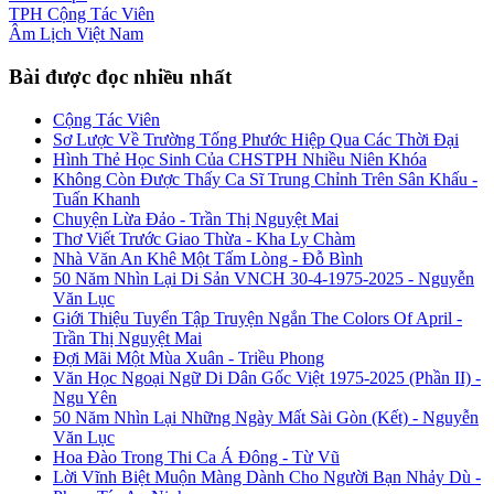
TPH
Cộng Tác Viên
Âm Lịch
Việt Nam
Bài được đọc nhiều nhất
Cộng Tác Viên
Sơ Lược Về Trường Tống Phước Hiệp Qua Các Thời Đại
Hình Thẻ Học Sinh Của CHSTPH Nhiều Niên Khóa
Không Còn Được Thấy Ca Sĩ Trung Chỉnh Trên Sân Khấu -
Tuấn Khanh
Chuyện Lừa Đảo - Trần Thị Nguyệt Mai
Thơ Viết Trước Giao Thừa - Kha Ly Chàm
Nhà Văn An Khê Một Tấm Lòng - Đỗ Bình
50 Năm Nhìn Lại Di Sản VNCH 30-4-1975-2025 - Nguyễn
Văn Lục
Giới Thiệu Tuyển Tập Truyện Ngắn The Colors Of April -
Trần Thị Nguyệt Mai
Đợi Mãi Một Mùa Xuân - Triều Phong
Văn Học Ngoại Ngữ Di Dân Gốc Việt 1975-2025 (Phần II) -
Ngu Yên
50 Năm Nhìn Lại Những Ngày Mất Sài Gòn (Kết) - Nguyễn
Văn Lục
Hoa Đào Trong Thi Ca Á Đông - Từ Vũ
Lời Vĩnh Biệt Muộn Màng Dành Cho Người Bạn Nhảy Dù -