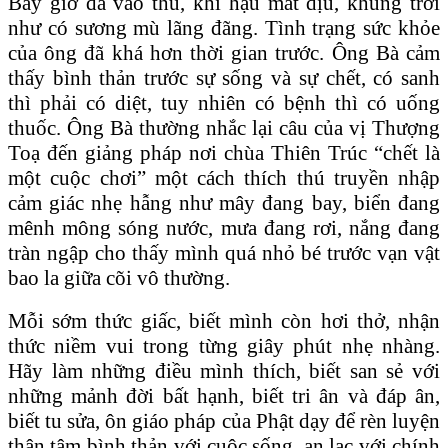
Bây giờ đã vào thu, khí hậu mát dịu, khung trời
như có sương mù lãng đãng. Tình trạng sức khỏe
của ông đã khá hơn thời gian trước. Ông Bà cảm
thấy bình thản trước sự sống và sự chết, có sanh
thì phải có diệt, tuy nhiên có bệnh thì có uống
thuốc. Ông Bà thường nhắc lại câu của vị Thượng
Toạ đến giảng pháp nơi chùa Thiên Trúc “chết là
một cuộc chơi” một cách thích thú truyền nhập
cảm giác nhẹ hẫng như mây đang bay, biển đang
mênh mông sóng nước, mưa đang rơi, nắng đang
tràn ngập cho thấy mình quá nhỏ bé trước vạn vật
bao la giữa cõi vô thường.
Mỗi sớm thức giấc, biết mình còn hơi thở, nhận
thức niềm vui trong từng giây phút nhẹ nhàng.
Hãy làm những điều mình thích, biết san sẻ với
những mảnh đời bất hạnh, biết tri ân và đáp ân,
biết tu sửa, ôn giáo pháp của Phật dạy để rèn luyện
thân tâm bình thản với cuộc sống, an lạc với chính