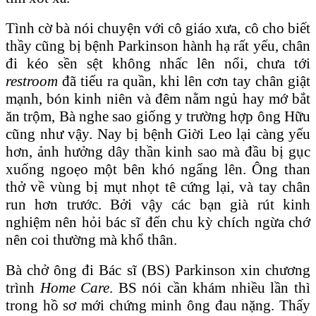
Tình cờ bà nói chuyện với cô giáo xưa, cô cho biết
thầy cũng bị bệnh Parkinson hành hạ rất yếu, chân
đi kéo sền sệt không nhấc lên nổi, chưa tới
restroom
đã tiểu ra quần, khi lên cơn tay chân giật
mạnh, bón kinh niên và đêm nằm ngủ hay mớ bắt
ăn trộm, Bà nghe sao giống y trường hợp ông Hữu
cũng như vậy. Nay bị bệnh Giời Leo lại càng yếu
hơn, ảnh hưởng dây thần kinh sao mà đầu bị gục
xuống ngoẹo một bên khó ngẩng lên. Ông than
thở về vùng bị mụt nhọt tê cứng lại, và tay chân
run hơn trước. Bởi vậy các bạn già rút kinh
nghiệm nên hỏi bác sĩ đến chu kỳ chích ngừa chớ
nên coi thường mà khổ thân.
Bà chở ông đi Bác sĩ (BS) Parkinson xin chương
trình
Home Care
. BS nói cần khám nhiều lần thì
trong hồ sơ mới chứng minh ông đau nặng. Thấy