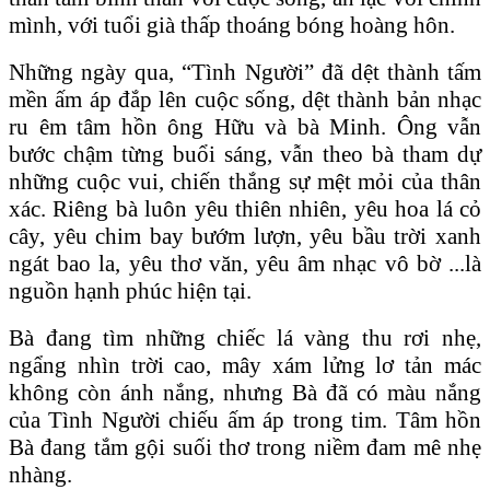
mình, với tuổi già thấp thoáng bóng hoàng hôn.
Những ngày qua, “Tình Người” đã dệt thành tấm
mền ấm áp đắp lên cuộc sống, dệt thành bản nhạc
ru êm tâm hồn ông Hữu và bà Minh. Ông vẫn
bước chậm từng buổi sáng, vẫn theo bà tham dự
những cuộc vui, chiến thắng sự mệt mỏi của thân
xác. Riêng bà luôn yêu thiên nhiên, yêu hoa lá cỏ
cây, yêu chim bay bướm lượn, yêu bầu trời xanh
ngát bao la, yêu thơ văn, yêu âm nhạc vô bờ ...là
nguồn hạnh phúc hiện tại.
Bà đang tìm những chiếc lá vàng thu rơi nhẹ,
ngẩng nhìn trời cao, mây xám lửng lơ tản mác
không còn ánh nắng, nhưng Bà đã có màu nắng
của Tình Người chiếu ấm áp trong tim. Tâm hồn
Bà đang tắm gội suối thơ trong niềm đam mê nhẹ
nhàng.