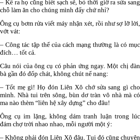
– Kể ra họ cũng biết sạch sẽ, bỏ thời giờ ra sửa sang
chỗ làm ăn cho chúng mình đấy chứ nhỉ?
Ông cụ bơm rửa viết máy nhận xét, rồi như sợ lỡ lời,
vớt vát:
– Công tác tập thể của cách mạng thường là có mục
đích… tốt cả.
Câu nói của ông cụ có phản ứng ngay. Một chị đàn
bà gần đó đốp chát, không chút nể nang:
– Tốt mẹ gì! Họ đón Liên Xô chớ sửa sang gì cho
mình. Nhà tui trên sông, bùn dơ tràn vô nhà mà có
ma nào thèm “liên hệ xây dựng” cho đâu!
Ông cụ im lặng, không dám tranh luận trong lúc
đám chợ trời nhao nhao, mỗi người một ý:
– Không phải đón Liên Xô đâu. Tụi đó cũng chuyên