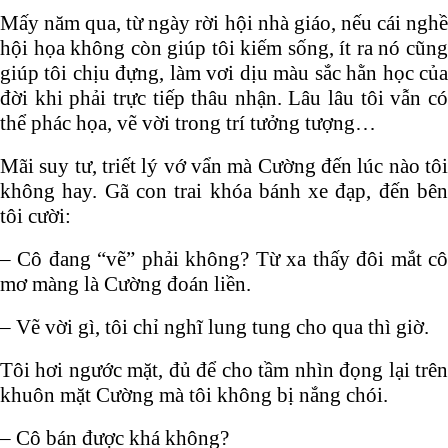
Mấy năm qua, từ ngày rời hội nhà giáo, nếu cái nghề
hội họa không còn giúp tôi kiếm sống, ít ra nó cũng
giúp tôi chịu đựng, làm vơi dịu màu sắc hằn học của
đời khi phải trực tiếp thâu nhận. Lâu lâu tôi vẫn có
thể phác họa, vẽ vời trong trí tưởng tượng…
Mãi suy tư, triết lý vớ vẩn mà Cường đến lúc nào tôi
không hay. Gã con trai khóa bánh xe đạp, đến bên
tôi cười:
– Cô đang “vẽ” phải không? Từ xa thấy đôi mắt cô
mơ màng là Cường đoán liền.
– Vẽ vời gì, tôi chỉ nghĩ lung tung cho qua thì giờ.
Tôi hơi ngước mặt, đủ để cho tầm nhìn đọng lại trên
khuôn mặt Cường mà tôi không bị nắng chói.
– Cô bán được khá không?