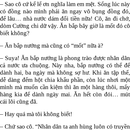
– Sao cô cứ kể lể ơn nghĩa làm em mệt. Sống lúc này
có đồng nào mình phải ăn ngay vô bụng đồng đó,
để lâu… nhà nước dám đổi tiền nữa! Cô, ăn đi chớ,
dòm Cường chi dữ vậy. Ăn bắp bây giờ là mốt đó cô
biết không?
– Ăn bắp nướng mà cũng có “mốt” nữa à?
– Suya! Ăn bắp nướng là phong trào được nhân dân
cả nước ưa chuộng. Này nha, bắp nướng có thể để
dành hai, ba ngày mà không sợ hư. Khi ăn tập thể,
dễ dàng đếm hột chia khẩu phần, còn lúc nhơi một
mình mà muốn cần kiệm thì ăn một hàng thôi, mấy
hàng kia để dành ngày mai. Ăn hết còn đói… mút
cái lõi cũng đã.
– Hay quá mà tôi không biết!
– Chứ sao cô. “Nhân dân ta anh hùng luôn có truyền