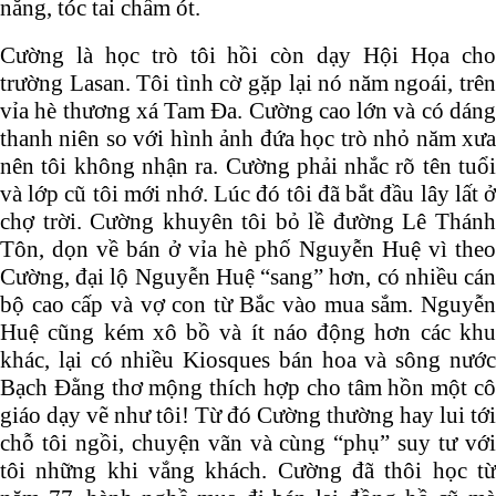
nắng, tóc tai chấm ót.
Cường là học trò tôi hồi còn dạy Hội Họa cho
trường Lasan. Tôi tình cờ gặp lại nó năm ngoái, trên
vỉa hè thương xá Tam Đa. Cường cao lớn và có dáng
thanh niên so với hình ảnh đứa học trò nhỏ năm xưa
nên tôi không nhận ra. Cường phải nhắc rõ tên tuổi
và lớp cũ tôi mới nhớ. Lúc đó tôi đã bắt đầu lây lất ở
chợ trời. Cường khuyên tôi bỏ lề đường Lê Thánh
Tôn, dọn về bán ở vỉa hè phố Nguyễn Huệ vì theo
Cường, đại lộ Nguyễn Huệ “sang” hơn, có nhiều cán
bộ cao cấp và vợ con từ Bắc vào mua sắm. Nguyễn
Huệ cũng kém xô bồ và ít náo động hơn các khu
khác, lại có nhiều Kiosques bán hoa và sông nước
Bạch Đằng thơ mộng thích hợp cho tâm hồn một cô
giáo dạy vẽ như tôi! Từ đó Cường thường hay lui tới
chỗ tôi ngồi, chuyện vãn và cùng “phụ” suy tư với
tôi những khi vắng khách. Cường đã thôi học từ