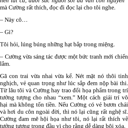
nên tất cả, dưới sức người sỏi đá vẫn còn nguyên”
mà Cường rất thích, đọc đi đọc lại cho tôi nghe.
– Này cô…
– Gì?
Tôi hỏi, lúng búng những hạt bắp trong miệng.
– Cường vừa sáng tác được một bức tranh mới chiến
lắm.
Gã con trai vừa nhai vừa kể. Nét mặt nó thôi tinh
nghịch, vẻ quan trọng như lúc sắp đem nộp bài thi.
Từ lâu tôi và Cường hay trao đổi họa phẩm trong trí
tưởng tượng cho nhau “xem.” Một cách giải trí vô
hại mà không tốn tiền. Nếu Cường có vẻ bươn chải
và hơi du côn ngoài đời, thì nó lại cũng rất nghệ sĩ.
Cường đam mê hội họa như tôi, nó lại rất thích vẽ
tưởng tượng trong đầu vì cho rằng dễ dàng bôi xóa.