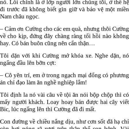
nó. Lỗi chính là ở lớp người lớn chúng tôi, ở thế hệ
đi trước đã không biết gìn giữ và bảo vệ một miền
Nam châu ngọc.
– Cảm ơn Cường cho các em quà, nhưng thôi Cường
về cho kịp, đứng đây chàng ràng tối hồi nào không
hay. Có bán buôn cũng nên cẩn thận…
Tôi dặn với khi Cường mở khóa xe. Nghe dặn, nó
ngẩng đầu lên bỡn cợt:
– Cô yên trí, em ở trong ngạch mại đổng có phương
án chỉ đạo làm ăn nghề nghiệp lắm!
Tôi định la nó vài câu về tội ăn nói bộp chộp thì có
mấy người khách. Loay hoay bán được hai cây viết
Bic, lúc ngẩng lên thì Cường đã đi mất.
Con đường về chiều nắng dịu, như cơn sốt đã hạ chỉ
còn hơi nóng rã rượi trên thân thể con bệnh. Vài