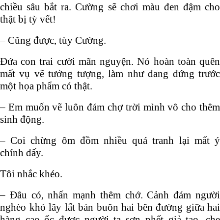
chiều sâu bắt ra. Cường sẽ chơi màu đen đậm cho
thật bị tỳ vết!
– Cũng được, tùy Cường.
Đứa con trai cười mãn nguyện. Nó hoàn toàn quên
mất vụ vẽ tưởng tượng, làm như đang đứng trước
một họa phẩm có thật.
– Em muốn vẽ luôn đám chợ trời mình vô cho thêm
sinh động.
– Coi chừng ôm đồm nhiều quá tranh lại mất ý
chính đấy.
Tôi nhắc khéo.
– Đâu có, nhấn mạnh thêm chớ. Cảnh đám người
nghèo khó lây lất bán buôn hai bên đường giữa hai
hàng cao ốc được người ta sơn phết giả tạo, che