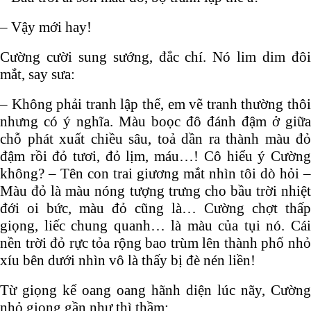
– Vậy mới hay!
Cường cười sung sướng, đắc chí. Nó lim dim đôi
mắt, say sưa:
– Không phải tranh lập thể, em vẽ tranh thường thôi
nhưng có ý nghĩa. Màu boọc đô đánh đậm ở giữa
chỗ phát xuất chiều sâu, toả dần ra thành màu đỏ
đậm rồi đỏ tươi, đỏ lịm, máu…! Cô hiểu ý Cường
không? – Tên con trai giương mắt nhìn tôi dò hỏi –
Màu đỏ là màu nóng tượng trưng cho bầu trời nhiệt
đới oi bức, màu đỏ cũng là… Cường chợt thấp
giọng, liếc chung quanh… là màu của tụi nó. Cái
nền trời đỏ rực tỏa rộng bao trùm lên thành phố nhỏ
xíu bên dưới nhìn vô là thấy bị đè nén liền!
Từ giọng kể oang oang hãnh diện lúc nãy, Cường
nhỏ giọng gần như thì thầm: