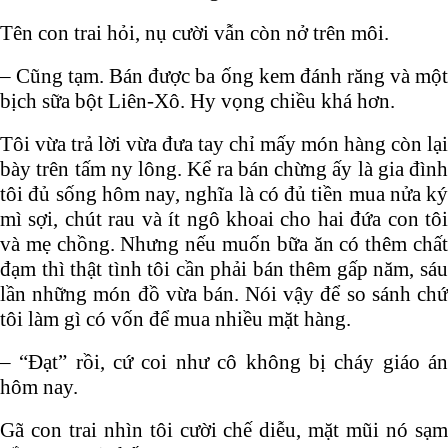
Tên con trai hỏi, nụ cười vẫn còn nở trên môi.
– Cũng tạm. Bán được ba ống kem đánh răng và một
bịch sữa bột Liên-Xô. Hy vọng chiều khá hơn.
Tôi vừa trả lời vừa đưa tay chỉ mấy món hàng còn lại
bày trên tấm ny lông. Kể ra bán chừng ấy là gia đình
tôi đủ sống hôm nay, nghĩa là có đủ tiền mua nửa ký
mì sợi, chút rau và ít ngô khoai cho hai đứa con tôi
và mẹ chồng. Nhưng nếu muốn bữa ăn có thêm chất
đạm thì thật tình tôi cần phải bán thêm gấp năm, sáu
lần những món đồ vừa bán. Nói vậy để so sánh chứ
tôi làm gì có vốn để mua nhiều mặt hàng.
– “Đạt” rồi, cứ coi như cô không bị cháy giáo án
hôm nay.
Gã con trai nhìn tôi cười chế diễu, mặt mũi nó sạm