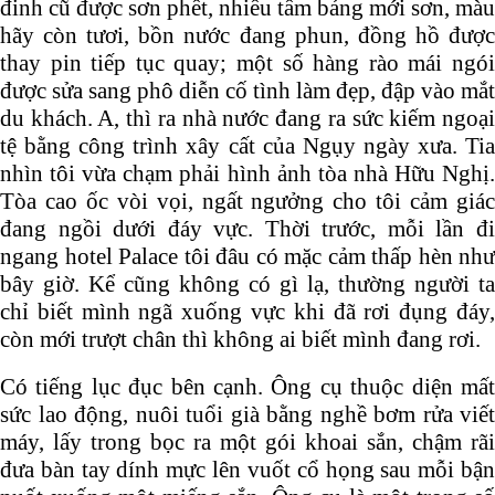
đinh cũ được sơn phết, nhiều tấm bảng mới sơn, màu
hãy còn tươi, bồn nước đang phun, đồng hồ được
thay pin tiếp tục quay; một số hàng rào mái ngói
được sửa sang phô diễn cố tình làm đẹp, đập vào mắt
du khách. A, thì ra nhà nước đang ra sức kiếm ngoại
tệ bằng công trình xây cất của Ngụy ngày xưa. Tia
nhìn tôi vừa chạm phải hình ảnh tòa nhà Hữu Nghị.
Tòa cao ốc vòi vọi, ngất ngưởng cho tôi cảm giác
đang ngồi dưới đáy vực. Thời trước, mỗi lần đi
ngang hotel Palace tôi đâu có mặc cảm thấp hèn như
bây giờ. Kể cũng không có gì lạ, thường người ta
chỉ biết mình ngã xuống vực khi đã rơi đụng đáy,
còn mới trượt chân thì không ai biết mình đang rơi.
Có tiếng lục đục bên cạnh. Ông cụ thuộc diện mất
sức lao động, nuôi tuổi già bằng nghề bơm rửa viết
máy, lấy trong bọc ra một gói khoai sắn, chậm rãi
đưa bàn tay dính mực lên vuốt cổ họng sau mỗi bận