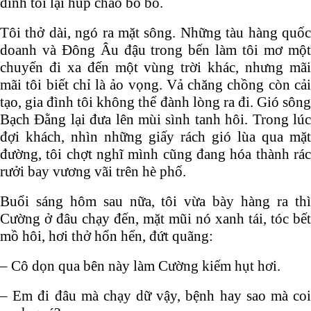
đình tôi lại húp cháo bo bo.
Tôi thở dài, ngó ra mặt sông. Những tàu hàng quốc
doanh và Đông Âu đậu trong bến làm tôi mơ một
chuyến đi xa đến một vùng trời khác, nhưng mãi
mãi tôi biết chỉ là ảo vọng. Vả chăng chồng còn cải
tạo, gia đình tôi không thể đành lòng ra đi. Gió sông
Bạch Đằng lại đưa lên mùi sình tanh hôi. Trong lúc
đợi khách, nhìn những giấy rách gió lùa qua mặt
đường, tôi chợt nghĩ mình cũng đang hóa thành rác
rưởi bay vương vãi trên hè phố.
Buổi sáng hôm sau nữa, tôi vừa bày hàng ra thì
Cường ở đâu chạy đến, mặt mũi nó xanh tái, tóc bết
mồ hôi, hơi thở hổn hển, đứt quãng:
– Cô dọn qua bên này làm Cường kiếm hụt hơi.
– Em đi đâu mà chạy dữ vậy, bệnh hay sao mà coi