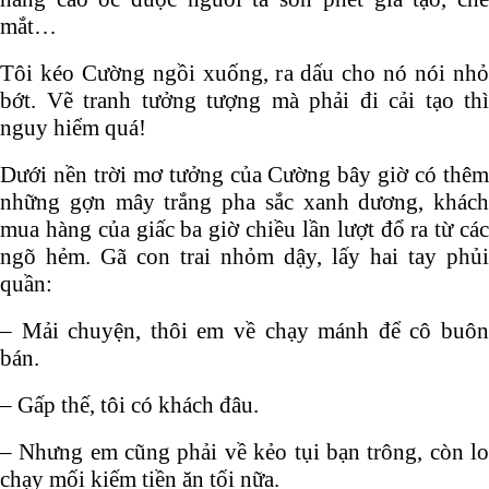
mắt…
Tôi kéo Cường ngồi xuống, ra dấu cho nó nói nhỏ
bớt. Vẽ tranh tưởng tượng mà phải đi cải tạo thì
nguy hiểm quá!
Dưới nền trời mơ tưởng của Cường bây giờ có thêm
những gợn mây trắng pha sắc xanh dương, khách
mua hàng của giấc ba giờ chiều lần lượt đổ ra từ các
ngõ hẻm. Gã con trai nhỏm dậy, lấy hai tay phủi
quần:
– Mải chuyện, thôi em về chạy mánh để cô buôn
bán.
– Gấp thế, tôi có khách đâu.
– Nhưng em cũng phải về kẻo tụi bạn trông, còn lo
chạy mối kiếm tiền ăn tối nữa.