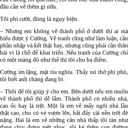
đâu cần vẽ thêm gì nữa.
Tôi phì cười, đúng là ngụy biện.
– Nhưng em không vẽ thành phố ở dưới thì ai mà
hiểu được ý Cường. Vẽ tranh cũng như làm luận, cần
phần nhập và kết thật hay, nhưng cũng phải cần thân
bài vì là chỗ để khai triển. Nếu tranh của Cường chỉ
có một mảng đỏ như thế thì tôi cho ba điểm.
Cường im lặng, mặt tiu nghỉu. Thấy nó thở phì phò,
tôi biết anh chàng đang bí.
– Thôi để tôi giúp ý cho em. Bên dưới nếu em muốn
vẽ thành phố thì dễ lắm. Thành phố có nhiều nhà,
cao ốc hay là trệt. Một là em vẽ mấy ngôi nhà lầu
thật cao, cho có vẻ vươn lên, hất đẩy cái nền trời đè
nặng. Hai là em vẽ những căn nhà thấp tồi tàn như
đang chịu đựng mệt nhọc, rồi kẻ thêm con đường