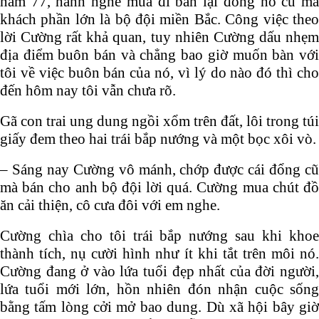
năm 77, hành nghề mua đi bán lại đồng hồ cũ mà
khách phần lớn là bộ đội miền Bắc. Công việc theo
lời Cường rất khả quan, tuy nhiên Cường dấu nhẹm
địa điểm buôn bán và chẳng bao giờ muốn bàn với
tôi về việc buôn bán của nó, vì lý do nào đó thì cho
đến hôm nay tôi vẫn chưa rõ.
Gã con trai ung dung ngồi xổm trên đất, lôi trong túi
giấy đem theo hai trái bắp nướng và một bọc xôi vò.
– Sáng nay Cường vô mánh, chớp được cái đổng cũ
mà bán cho anh bộ đội lời quá. Cường mua chút đồ
ăn cải thiện, cô cưa đôi với em nghe.
Cường chìa cho tôi trái bắp nướng sau khi khoe
thành tích, nụ cười hình như ít khi tắt trên môi nó.
Cường đang ở vào lứa tuổi đẹp nhất của đời người,
lứa tuổi mới lớn, hồn nhiên đón nhận cuộc sống
bằng tấm lòng cởi mở bao dung. Dù xã hội bây giờ