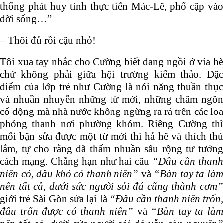
thống phát huy tính thực tiễn Mác-Lê, phổ cập vào
đời sống…”
– Thôi đủ rồi cậu nhỏ!
Tôi xua tay nhắc cho Cường biết đang ngồi ở vỉa hè
chứ không phải giữa hội trường kiểm thảo. Đặc
điểm của lớp trẻ như Cường là nói năng thuần thục
và nhuần nhuyễn những từ mới, những châm ngôn
cổ động mà nhà nước không ngừng ra rả trên các loa
phóng thanh nơi phường khóm. Riêng Cường thì
mỗi bận sửa được một từ mới thì hả hê và thích thú
lắm, tự cho rằng đã thấm nhuần sâu rộng tư tưởng
cách mạng. Chẳng hạn như hai câu
“Đâu cần than
niên có, đâu khó có thanh niên”
và
“Bàn tay ta là
nên tất cả, dưới sức người sỏi đá cũng thành cơm”
giới trẻ Sài Gòn sửa lại là
“Đâu cần thanh niên trốn
đâu trốn được có thanh niên”
và
“Bàn tay ta là