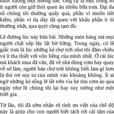
nuốt xuống một miếng sắn. Ông cụ là một trong số
ít người còn giữ thói quen ăn nhiều bữa trưa. Đại đa
số chúng tôi thường quấy quá, phần vì muốn tiết
kiệm, phần vì dạ dày đã quen với khẩu phần ít ỏi
thường nhật, qua quýt cũng tạm đủ.
Lề đường lúc này bừa bãi. Những món hàng mà mọi
người chất xếp lây lất hờ hững. Trong ngày, có lẽ
giấc trưa là lúc những kẻ chợ trời như tôi đăm chiêu
và ít tha thiết với vốn liếng của mình nhất. Ở cái lúc
mà khách mua đã vãn, đã về nhà dùng cơm hay quay
về sở làm, người bán chợ trời không biết làm gì hơn
là thả rơi suy tư của mình vào khoảng không. Ít ai
ngờ những kẻ sống lê lết trên vỉa hè tìm cơm áo qua
ngày như lũ chúng tôi lại hay suy tưởng như một
triết gia.
Từ lâu, tôi đã sớm nhận rõ tính ưu việt của chế độ
này là giúp cho con người biết tách rời cái tâm của