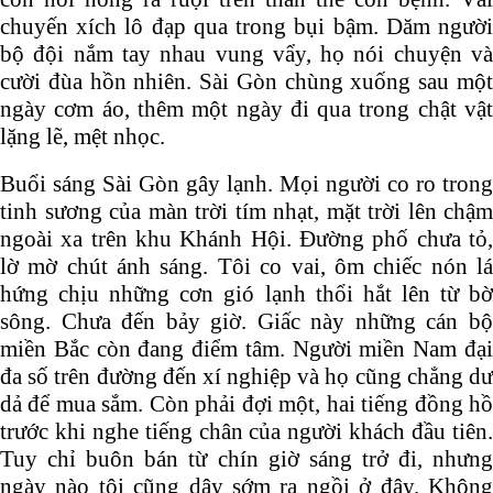
chuyến xích lô đạp qua trong bụi bậm. Dăm người
bộ đội nắm tay nhau vung vẩy, họ nói chuyện và
cười đùa hồn nhiên. Sài Gòn chùng xuống sau một
ngày cơm áo, thêm một ngày đi qua trong chật vật
lặng lẽ, mệt nhọc.
Buổi sáng Sài Gòn gây lạnh. Mọi người co ro trong
tinh sương của màn trời tím nhạt, mặt trời lên chậm
ngoài xa trên khu Khánh Hội. Đường phố chưa tỏ,
lờ mờ chút ánh sáng. Tôi co vai, ôm chiếc nón lá
hứng chịu những cơn gió lạnh thổi hắt lên từ bờ
sông. Chưa đến bảy giờ. Giấc này những cán bộ
miền Bắc còn đang điểm tâm. Người miền Nam đại
đa số trên đường đến xí nghiệp và họ cũng chẳng dư
dả để mua sắm. Còn phải đợi một, hai tiếng đồng hồ
trước khi nghe tiếng chân của người khách đầu tiên.
Tuy chỉ buôn bán từ chín giờ sáng trở đi, nhưng
ngày nào tôi cũng dậy sớm ra ngồi ở đây. Không