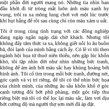
một phần đời người mang nó. Những tia nhìn ban
đầu khởi đi từ tròng mắt luôn ánh màu xanh hy
vọng, trôi ra xa mông lung chơi vơi một lúc trước
khi hụt hẫng để rồi sau cùng chỉ còn màu xám u uất.
Tôi ở trong cùng tình trạng với các đồng nghiệp
đang ngáp ngắn ngáp dài chờ khách. Nhưng tôi
không đẩy tâm thức ra xa, không giết nỗi lo âu buồn
bã, đói lạnh của mình bằng cách ấy. Có lẽ vì tôi theo
ngành hội họa từ thuở niên thiếu, nên gặp lúc khốn
khó, tôi tập nhìn đời như nhìn những bức tranh,
không để ám ảnh bởi màu sắc hay khủng hoảng bởi
hình ảnh. Tôi cố tìm trong mỗi bức tranh, đường nét,
góc cạnh và vị trí riêng, để tôi có thể nhìn bức họa
của chính mình, của những âu sầu khốn khổ ở góc
cạnh tương đối bớt phũ phàng, một góc tiếp thu
riêng biệt mà tôi có thể lọc lại màu sắc, làm vơi dịu
bớt cường độ mà người thợ sơn mới đã áp đặt.