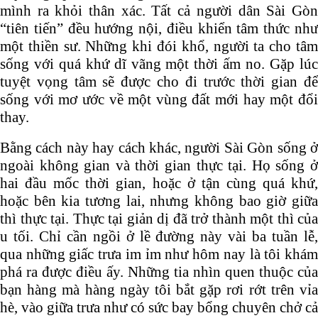
mình ra khỏi thân xác. Tất cả người dân Sài Gòn
“tiên tiến” đều hướng nội, điều khiển tâm thức như
một thiền sư. Những khi đói khổ, người ta cho tâm
sống với quá khứ dĩ vãng một thời ấm no. Gặp lúc
tuyệt vọng tâm sẽ được cho đi trước thời gian để
sống với mơ ước về một vùng đất mới hay một đổi
thay.
Bằng cách này hay cách khác, người Sài Gòn sống ở
ngoài không gian và thời gian thực tại. Họ sống ở
hai đầu mốc thời gian, hoặc ở tận cùng quá khứ,
hoặc bên kia tương lai, nhưng không bao giờ giữa
thì thực tại. Thực tại giản dị đã trở thành một thì của
u tối. Chỉ cần ngồi ở lề đường này vài ba tuần lễ,
qua những giấc trưa im ỉm như hôm nay là tôi khám
phá ra được điều ấy. Những tia nhìn quen thuộc của
bạn hàng mà hàng ngày tôi bắt gặp rơi rớt trên vỉa
hè, vào giữa trưa như có sức bay bổng chuyên chở cả