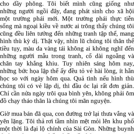
cho dầy phông. Tôi biết mình cũng giống như
những người ngồi đây, đang phát sinh cho xã hội
một trường phái mới. Một trường phái thực tiễn
sống mà ngoại kiều về nước ai trông thấy chúng tôi
cũng đều liên tưởng đến những tranh tập thể, mang
hình thù kỳ dị. Thật vậy, nhìn lũ chúng tôi thân thể
tiều tụy, màu da vàng tái không ai không nghĩ đến
những người mẫu trong tranh, cổ dài ngoằng và
chân tay khẳng khiu. Tuy nhiên sáng hôm nay,
những bức họa lập thể ấy đều tỏ vẻ hài lòng, ít hằn
học so với ngày hôm qua. Quả tình nếu hình thù
chúng tôi có vẻ lập dị, thì đầu óc lại rất đơn giản.
Chỉ cần nửa ngày trôi qua bình yên, không phải ôm
đồ chạy tháo thân là chúng tôi mãn nguyện.
Giờ mua bán đã qua, con đường trở lại thưa vắng và
yên lặng. Tôi thả rơi tầm nhìn mệt mỏi lên khu phố
một thời là đại lộ chính của Sài Gòn. Những buynh