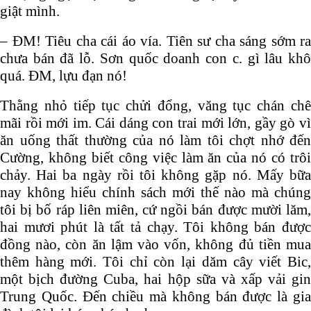
giật mình.
– ĐM! Tiêu cha cái áo vía. Tiên sư cha sáng sớm ra
chưa bán đã lỗ. Sơn quốc doanh con c. gì lâu khô
quá. ĐM, lựu đạn nó!
Thằng nhỏ tiếp tục chửi đổng, văng tục chán chê
mãi rồi mới im. Cái dáng con trai mới lớn, gầy gò vì
ăn uống thất thường của nó làm tôi chợt nhớ đến
Cường, không biết công việc làm ăn của nó có trôi
chảy. Hai ba ngày rồi tôi không gặp nó. Mấy bữa
nay không hiểu chính sách mới thế nào mà chúng
tôi bị bố ráp liên miên, cứ ngồi bán được mười lăm,
hai mươi phút là tất tả chạy. Tôi không bán được
đồng nào, còn ăn lậm vào vốn, không đủ tiền mua
thêm hàng mới. Tôi chỉ còn lại dăm cây viết Bic,
một bịch đường Cuba, hai hộp sữa và xấp vải gin
Trung Quốc. Đến chiều mà không bán được là gia