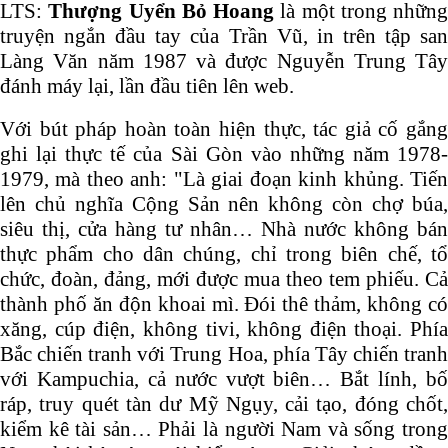
LTS:
Thượng Uyển Bỏ Hoang
là một trong những
truyện ngắn đầu tay của Trần Vũ, in trên tập san
Làng Văn năm 1987 và được Nguyễn Trung Tây
đánh máy lại, lần đầu tiên lên web.
Với bút pháp hoàn toàn hiện thực, tác giả cố gắng
ghi lại thực tế của Sài Gòn vào những năm 1978-
1979, mà theo anh: "Là giai đoạn kinh khủng. Tiến
lên chủ nghĩa Cộng Sản nên không còn chợ búa,
siêu thị, cửa hàng tư nhân… Nhà nước không bán
thực phẩm cho dân chúng, chỉ trong biên chế, tổ
chức, đoàn, đảng, mới được mua theo tem phiếu. Cả
thành phố ăn độn khoai mì. Đói thê thảm, không có
xăng, cúp điện, không tivi, không điện thoại. Phía
Bắc chiến tranh với Trung Hoa, phía Tây chiến tranh
với Kampuchia, cả nước vượt biên… Bắt lính, bố
ráp, truy quét tàn dư Mỹ Ngụy, cải tạo, đóng chốt,
kiểm kê tài sản… Phải là người Nam và sống trong