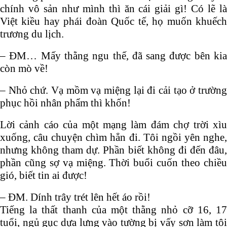
chính vô sản như mình thì ăn cái giải gì! Có lẽ là
Việt kiều hay phái đoàn Quốc tế, họ muốn khuếch
trương du lịch.
– ĐM… Mấy thằng ngu thế, đã sang được bên kia
còn mò về!
– Nhỏ chứ. Vạ mồm vạ miệng lại đi cải tạo ở trường
phục hồi nhân phẩm thì khốn!
Lời cảnh cáo của một mạng làm đám chợ trời xìu
xuống, câu chuyện chìm hẳn đi. Tôi ngồi yên nghe,
nhưng không tham dự. Phần biết không đi đến đâu,
phần cũng sợ vạ miệng. Thời buổi cuốn theo chiều
gió, biết tin ai được!
– ĐM. Dính trây trét lên hết áo rồi!
Tiếng la thất thanh của một thằng nhỏ cỡ 16, 17
tuổi, ngủ gục dựa lưng vào tường bị vấy sơn làm tôi