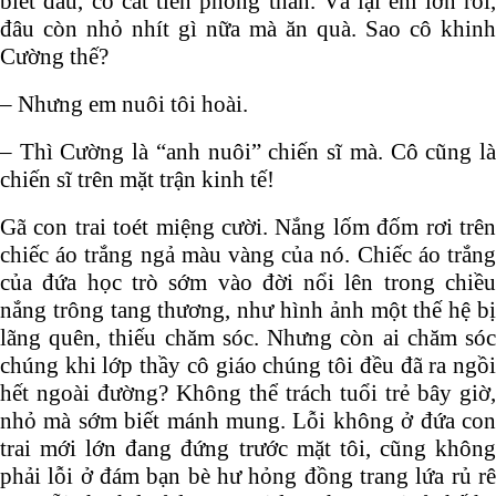
biết đâu, cô cất tiền phòng thân. Vả lại em lớn rồi,
đâu còn nhỏ nhít gì nữa mà ăn quà. Sao cô khinh
Cường thế?
– Nhưng em nuôi tôi hoài.
– Thì Cường là “anh nuôi” chiến sĩ mà. Cô cũng là
chiến sĩ trên mặt trận kinh tế!
Gã con trai toét miệng cười. Nắng lốm đốm rơi trên
chiếc áo trắng ngả màu vàng của nó. Chiếc áo trắng
của đứa học trò sớm vào đời nổi lên trong chiều
nắng trông tang thương, như hình ảnh một thế hệ bị
lãng quên, thiếu chăm sóc. Nhưng còn ai chăm sóc
chúng khi lớp thầy cô giáo chúng tôi đều đã ra ngồi
hết ngoài đường? Không thể trách tuổi trẻ bây giờ,
nhỏ mà sớm biết mánh mung. Lỗi không ở đứa con
trai mới lớn đang đứng trước mặt tôi, cũng không
phải lỗi ở đám bạn bè hư hỏng đồng trang lứa rủ rê