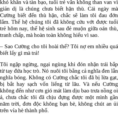
khó khăn và tàn bạo, tuổi trẻ vẫn không than van vì
giản dị là chúng chưa biết hận thù. Cái ngày mà
Cường biết đến thù hận, chắc sẽ làm tôi đau đớn
lắm. Thế hệ chúng tôi đã không cứu vớt được tuổi
trẻ hôm nay, thế hệ sinh sau đẻ muộn giữa oán thù,
tranh chấp, mà hoàn toàn không hiểu vì sao.
– Sao Cường cho tôi hoài thế? Tôi nợ em nhiều quá
biết lấy gì mà trả!
Tôi ngập ngừng, ngại ngùng khi đón nhận trái bắp
từ tay đứa học trò. Nó nuôi tôi bằng cả nghĩa đen lẫn
nghĩa bóng. Không có Cường chắc tôi đã bị lừa gạt,
bị bắt hay sạch vốn liếng từ lâu. Và nếu Cường
không đến như cơn gió mát làm dịu bao trưa nồng oi
ả, chưa chắc tôi đã chịu đựng được một mình gần
năm trời, đơn độc không bạn bè, không chút an ủi
trên vỉa hè thành phố.