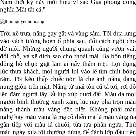
Nam thời kỳ này mới hiểu vì sao Giải phóng đồng
nghĩa Mất tất cả."
Trời xế trưa, nắng gay gắt và vàng sậm. Tôi dựa lưng
vào vách tường hoen ố phía sau, đổi cách ngồi cho
đỡ mỏi. Những người chung quanh cũng vươn vai,
đổi chỗ, và xê dịch sao cho thoải mái. Ba bốn tiếng
đồng hồ chụp giật làm ai nấy thấm mệt. Lợi dụng
lúc thưa khách, mọi người lui vào lề tìm chút bóng
râm. Tôi kéo thấp chiếc nón lá che ánh nắng đang
nung giòn trên mặt. Nắng từ mái tôn cũ tả tơi, rơi đổ
lên đám người lây lất lúp xúp dưới đất. Màu da mọi
người bình thường xanh xám, lúc này pha trộn màu
nắng thành màu vàng đặc biệt. Không phải màu
nghệ hay màu vàng lá mạ cổ điển mà là màu vàng úa
gần tiệp với màu lá chuối, từa tựa phân ngựa. Thứ
màu ngày xưa tôi thường dùng để đánh lớp đầu tiên