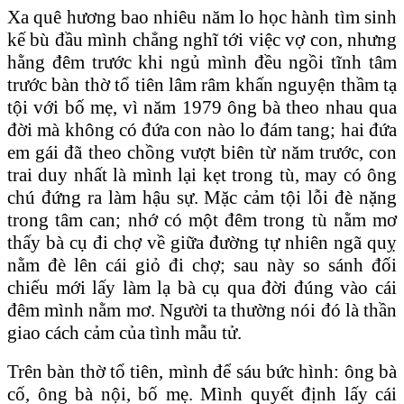
Xa quê hương bao nhiêu năm lo học hành tìm sinh
kế bù đầu mình chẳng nghĩ tới việc vợ con, nhưng
hằng đêm trước khi ngủ mình đều ngồi tĩnh tâm
trước bàn thờ tổ tiên lâm râm khấn nguyện thầm tạ
tội với bố mẹ, vì năm 1979 ông bà theo nhau qua
đời mà không có đứa con nào lo đám tang; hai đứa
em gái đã theo chồng vượt biên từ năm trước, con
trai duy nhất là mình lại kẹt trong tù, may có ông
chú đứng ra làm hậu sự. Mặc cảm tội lỗi đè nặng
trong tâm can; nhớ có một đêm trong tù nằm mơ
thấy bà cụ đi chợ về giữa đường tự nhiên ngã quỵ
nằm đè lên cái giỏ đi chợ; sau này so sánh đối
chiếu mới lấy làm lạ bà cụ qua đời đúng vào cái
đêm mình nằm mơ. Người ta thường nói đó là thần
giao cách cảm của tình mẫu tử.
Trên bàn thờ tổ tiên, mình để sáu bức hình: ông bà
cố, ông bà nội, bố mẹ. Mình quyết định lấy cái