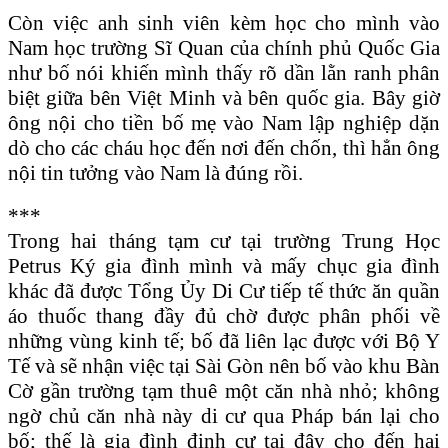
Còn việc anh sinh viên kèm học cho mình vào
Nam học trường Sĩ Quan của chính phủ Quốc Gia
như bố nói khiến mình thấy rõ dần lằn ranh phân
biệt giữa bên Việt Minh và bên quốc gia. Bây giờ
ông nội cho tiền bố mẹ vào Nam lập nghiệp dặn
dò cho các cháu học đến nơi đến chốn, thì hẳn ông
nội tin tưởng vào Nam là đúng rồi.
***
Trong hai tháng tạm cư tại trường Trung Học
Petrus Ký gia đình mình và mấy chục gia đình
khác đã được Tổng Ủy Di Cư tiếp tế thức ăn quần
áo thuốc thang đầy đủ chờ được phân phối về
những vùng kinh tế; bố đã liên lạc được với Bộ Y
Tế và sẽ nhận việc tại Sài Gòn nên bố vào khu Bàn
Cờ gần trường tạm thuê một căn nhà nhỏ; không
ngờ chủ căn nhà này di cư qua Pháp bán lại cho
bố; thế là gia đình định cư tại đây cho đến hai