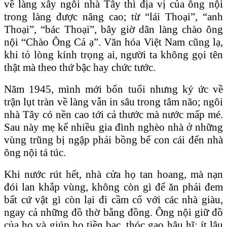
về làng xây ngôi nhà Tây thì địa vị của ông nội
trong làng được nâng cao; từ “lái Thoại”, “anh
Thoại”, “bác Thoại”, bây giờ dân làng chào ông
nội “Chào Ông Cả ạ”. Văn hóa Việt Nam cũng lạ,
khi tỏ lòng kính trọng ai, người ta không gọi tên
thật mà theo thứ bậc hay chức tước.
Năm 1945, mình mới bốn tuổi nhưng ký ức về
trận lụt tràn về làng vẫn in sâu trong tâm não; ngôi
nhà Tây có nền cao tới cả thước mà nước mấp mé.
Sau này mẹ kể nhiều gia đình nghèo nhà ở những
vùng trũng bị ngập phải bồng bế con cái đến nhà
ông nội tá túc.
Khi nước rút hết, nhà cửa họ tan hoang, mà nạn
đói lan khắp vùng, không còn gì để ăn phải đem
bất cứ vật gì còn lại đi cầm cố với các nhà giàu,
ngay cả những đồ thờ bằng đồng. Ông nội giữ đồ
của họ và giúp họ tiền bạc, thóc gạo hậu hĩ; ít lâu