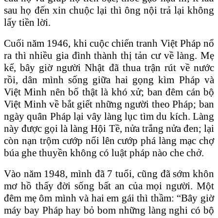
sau họ đến xin chuộc lại thì ông nội trả lại không
lấy tiền lời.
Cuối năm 1946, khi cuộc chiến tranh Việt Pháp nổ
ra thì nhiều gia đình thành thị tản cư về làng. Mẹ
kể, bây giờ người Nhật đã thua trận rút về nước
rồi, dân mình sống giữa hai gọng kìm Pháp và
Việt Minh nên bố thật là khó xử; ban đêm cán bộ
Việt Minh về bắt giết những người theo Pháp; ban
ngày quân Pháp lại vây làng lục tìm du kích. Làng
này được gọi là làng Hội Tề, nửa trắng nửa đen; lại
còn nạn trộm cướp nổi lên cướp phá làng mạc chợ
búa ghe thuyền không có luật pháp nào che chở.
Vào năm 1948, mình đã 7 tuổi, cũng đã sớm khôn
mơ hồ thấy đời sống bất an của mọi người. Một
đêm mẹ ôm mình và hai em gái thì thầm: “Bây giờ
máy bay Pháp hay bỏ bom những làng nghi có bộ