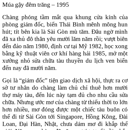
Múa gậy đêm trăng – 1995
Chàng phóng tầm mắt qua khung cửa kính của
phòng giám đốc, biển Thái Bình mênh mông hun
hút; tít bên kia là Sài Gòn mù tăm. Đâu ngờ mình
đã xa thủ đô thân yêu mười lăm năm rồi; vượt biên
đến đảo năm 1980, định cư tại Mỹ 1982, học xong
bằng kỹ thuật viên cơ khí hàng hải 1985, mở một
xưởng nhỏ sửa chữa tàu thuyền du lịch ven biển
đến nay đã mười năm.
Gọi là “giám đốc” tiện giao dịch xã hội, thực ra cơ
sở tư nhân do chàng làm chủ chỉ thuê hơn mười
thợ máy tàu, đến lúc này tạm đủ cho nhu cầu sửa
chữa. Nhưng ước mơ của chàng từ thiếu thời to lớn
hơn nhiều, mơ đóng được một chiếc tàu buôn có
thể đi từ Sài Gòn tới Singapore, Hồng Kông, Đài
Loan, Đại Hàn, Nhật, chưa dám mơ đi khắp thế