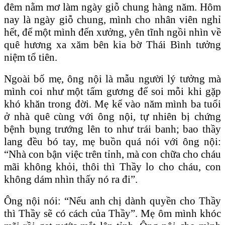
đêm nằm mơ làm ngày giỗ chung hàng năm. Hôm
nay là ngày giỗ chung, mình cho nhân viên nghỉ
hết, để một mình đến xưởng, yên tĩnh ngồi nhìn về
quê hương xa xăm bên kia bờ Thái Bình tưởng
niệm tổ tiên.
Ngoài bố mẹ, ông nội là mẫu người lý tưởng mà
mình coi như một tấm gương để soi mỗi khi gặp
khó khăn trong đời. Mẹ kể vào năm mình ba tuổi
ở nhà quê cùng với ông nội, tự nhiên bị chứng
bệnh bụng trướng lên to như trái banh; bao thầy
lang đều bó tay, mẹ buồn quá nói với ông nội:
“Nhà con bận việc trên tỉnh, mà con chữa cho cháu
mãi không khỏi, thôi thì Thầy lo cho cháu, con
không dám nhìn thấy nó ra đi”.
Ông nội nói: “Nếu anh chị dành quyền cho Thầy
thì Thầy sẽ có cách của Thầy”. Mẹ ôm mình khóc