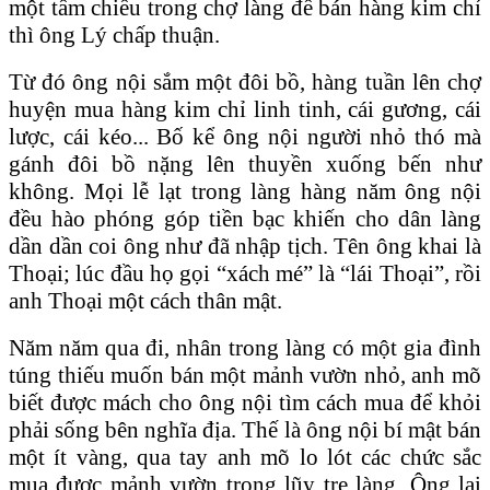
một tấm chiếu trong chợ làng để bán hàng kim chỉ
thì ông Lý chấp thuận.
Từ đó ông nội sắm một đôi bồ, hàng tuần lên chợ
huyện mua hàng kim chỉ linh tinh, cái gương, cái
lược, cái kéo... Bố kể ông nội người nhỏ thó mà
gánh đôi bồ nặng lên thuyền xuống bến như
không. Mọi lễ lạt trong làng hàng năm ông nội
đều hào phóng góp tiền bạc khiến cho dân làng
dần dần coi ông như đã nhập tịch. Tên ông khai là
Thoại; lúc đầu họ gọi “xách mé” là “lái Thoại”, rồi
anh Thoại một cách thân mật.
Năm năm qua đi, nhân trong làng có một gia đình
túng thiếu muốn bán một mảnh vườn nhỏ, anh mõ
biết được mách cho ông nội tìm cách mua để khỏi
phải sống bên nghĩa địa. Thế là ông nội bí mật bán
một ít vàng, qua tay anh mõ lo lót các chức sắc
mua được mảnh vườn trong lũy tre làng. Ông lại