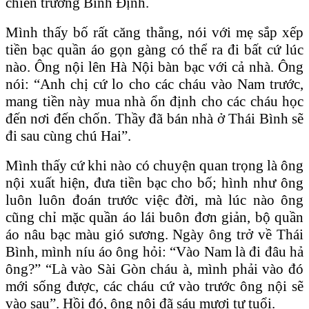
chiến trường Bình Định.
Mình thấy bố rất căng thẳng, nói với mẹ sắp xếp
tiền bạc quần áo gọn gàng có thể ra đi bất cứ lúc
nào. Ông nội lên Hà Nội bàn bạc với cả nhà. Ông
nói: “Anh chị cứ lo cho các cháu vào Nam trước,
mang tiền này mua nhà ổn định cho các cháu học
đến nơi đến chốn. Thầy đã bán nhà ở Thái Bình sẽ
đi sau cùng chú Hai”.
Mình thấy cứ khi nào có chuyện quan trọng là ông
nội xuất hiện, đưa tiền bạc cho bố; hình như ông
luôn luôn đoán trước việc đời, mà lúc nào ông
cũng chỉ mặc quần áo lái buôn đơn giản, bộ quần
áo nâu bạc màu gió sương. Ngày ông trở về Thái
Bình, mình níu áo ông hỏi: “Vào Nam là đi đâu hả
ông?” “Là vào Sài Gòn cháu à, mình phải vào đó
mới sống được, các cháu cứ vào trước ông nội sẽ
vào sau”. Hồi đó, ông nội đã sáu mươi tư tuổi.