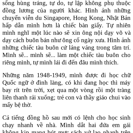
sống hùng tráng, tự do, tự lập không phụ thuộc
đồng lương của người khác. Hình ảnh những
chuyến viễn du Singapore, Hong Kong, Nhật Bản
hấp dẫn mình hơn là chiếc bàn giấy. Tự nhiên
mình nghĩ một lúc nào sẽ xin ông nội dạy võ và
dạy cách buôn bán như ông cố ngày xưa. Hình ảnh
những chiếc tàu buôn cứ lảng vảng trong tâm trí.
Mình sẽ... mình sẽ... làm một chiếc tàu buôn cho
riêng mình, tự mình lái đi đến đâu mình thích.
Những năm 1948-1949, mình được đi học chữ
Quốc ngữ ở đình làng, có khi đang học thì máy
bay rít trên trời, xẹt qua một vòng rồi một tràng
liên thanh rải xuống; trẻ con và thầy giáo chui vào
mấy bệ thờ.
Cả tiếng đồng hồ sau mới có lệnh cho học sinh
chạy nhanh về nhà. Mình dắt hai đứa em gái
không kịp mang bút mực sách vở lao nhanh trên