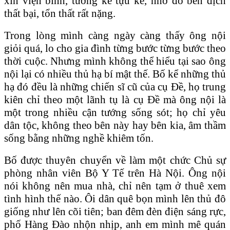
xin viện binh, tương kế tựu kế, nhờ đó bên địch
thất bại, tổn thất rất nặng.
Trong lòng mình càng ngày càng thấy ông nội
giỏi quá, lo cho gia đình từng bước từng bước theo
thời cuộc. Nhưng mình không thể hiểu tại sao ông
nội lại có nhiều thủ hạ bí mật thế. Bố kể những thủ
hạ đó đều là những chiến sĩ cũ của cụ Đề, họ trung
kiên chỉ theo một lãnh tụ là cụ Đề mà ông nội là
một trong nhiều cận tướng sống sót; họ chỉ yêu
dân tộc, không theo bên này hay bên kia, âm thầm
sống bằng những nghề khiêm tốn.
Bố được thuyên chuyển về làm một chức Chủ sự
phòng nhân viên Bộ Y Tế trên Hà Nội. Ông nội
nói không nên mua nhà, chỉ nên tạm ở thuê xem
tình hình thế nào. Ôi dân quê bọn mình lên thủ đô
giống như lên cõi tiên; ban đêm đèn điện sáng rực,
phố Hàng Đào nhộn nhịp, anh em mình mê quán