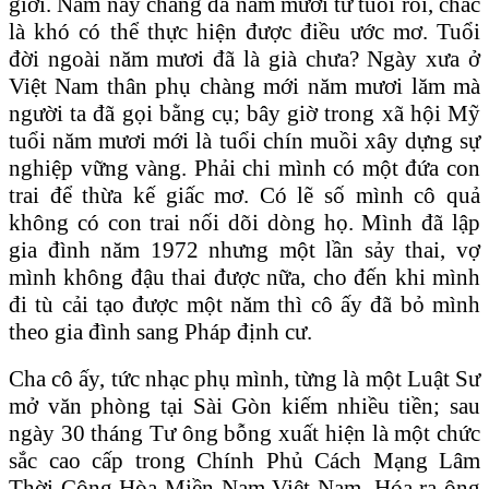
giới. Năm nay chàng đã năm mươi tư tuổi rồi, chắc
là khó có thể thực hiện được điều ước mơ. Tuổi
đời ngoài năm mươi đã là già chưa? Ngày xưa ở
Việt Nam thân phụ chàng mới năm mươi lăm mà
người ta đã gọi bằng cụ; bây giờ trong xã hội Mỹ
tuổi năm mươi mới là tuổi chín muồi xây dựng sự
nghiệp vững vàng. Phải chi mình có một đứa con
trai để thừa kế giấc mơ. Có lẽ số mình cô quả
không có con trai nối dõi dòng họ. Mình đã lập
gia đình năm 1972 nhưng một lần sảy thai, vợ
mình không đậu thai được nữa, cho đến khi mình
đi tù cải tạo được một năm thì cô ấy đã bỏ mình
theo gia đình sang Pháp định cư.
Cha cô ấy, tức nhạc phụ mình, từng là một Luật Sư
mở văn phòng tại Sài Gòn kiếm nhiều tiền; sau
ngày 30 tháng Tư ông bỗng xuất hiện là một chức
sắc cao cấp trong Chính Phủ Cách Mạng Lâm
Thời Cộng Hòa Miền Nam Việt Nam. Hóa ra ông