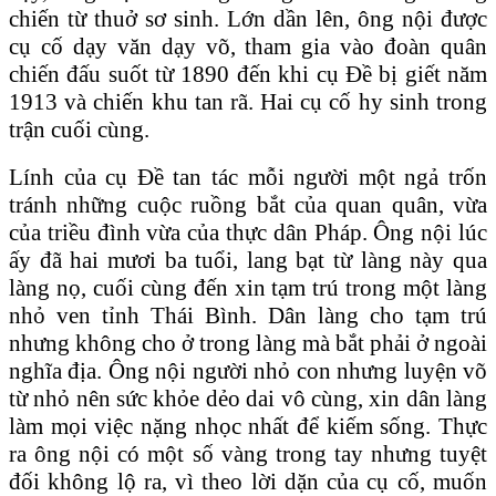
chiến từ thuở sơ sinh. Lớn dần lên, ông nội được
cụ cố dạy văn dạy võ, tham gia vào đoàn quân
chiến đấu suốt từ 1890 đến khi cụ Đề bị giết năm
1913 và chiến khu tan rã. Hai cụ cố hy sinh trong
trận cuối cùng.
Lính của cụ Đề tan tác mỗi người một ngả trốn
tránh những cuộc ruồng bắt của quan quân, vừa
của triều đình vừa của thực dân Pháp. Ông nội lúc
ấy đã hai mươi ba tuổi, lang bạt từ làng này qua
làng nọ, cuối cùng đến xin tạm trú trong một làng
nhỏ ven tỉnh Thái Bình. Dân làng cho tạm trú
nhưng không cho ở trong làng mà bắt phải ở ngoài
nghĩa địa. Ông nội người nhỏ con nhưng luyện võ
từ nhỏ nên sức khỏe dẻo dai vô cùng, xin dân làng
làm mọi việc nặng nhọc nhất để kiếm sống. Thực
ra ông nội có một số vàng trong tay nhưng tuyệt
đối không lộ ra, vì theo lời dặn của cụ cố, muốn