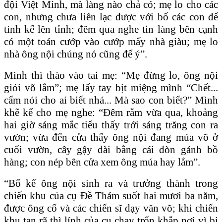
đội Việt Minh, mà làng nào chả có; mẹ lo cho các
con, nhưng chưa liên lạc được với bố các con để
tính kế lên tỉnh; đêm qua nghe tin làng bên cạnh
có một toán cướp vào cướp mấy nhà giàu; mẹ lo
nhà ông nội chúng nó cũng để ý”.
Mình thì thào vào tai mẹ: “Mẹ đừng lo, ông nội
giỏi võ lắm”; mẹ lấy tay bịt miệng mình “Chết...
cấm nói cho ai biết nhá... Mà sao con biết?” Mình
khẽ kể cho mẹ nghe: “Đêm rằm vừa qua, khoảng
hai giờ sáng mắc tiểu thấy trới sáng trăng con ra
vườn; vừa đến cửa thấy ông nội đang múa võ ở
cuối vườn, cây gậy dài bằng cái đòn gánh bồ
hàng; con nép bên cửa xem ông múa hay lắm”.
“Bố kể ông nội sinh ra và trưởng thành trong
chiến khu của cụ Đề Thám suốt hai mươi ba năm,
được ông cố và các chiến sĩ dạy văn võ; khi chiến
khu tan rã thì lính của cụ chạy trốn khắp nơi vì bị