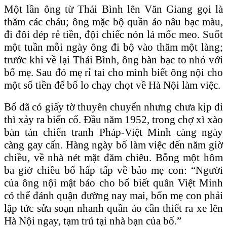
Một lần ông từ Thái Bình lên Văn Giang gọi là
thăm các cháu; ông mặc bộ quần áo nâu bạc màu,
đi đôi dép rẻ tiền, đội chiếc nón lá mốc meo. Suốt
một tuần mỗi ngày ông đi bộ vào thăm một làng;
trước khi về lại Thái Bình, ông bàn bạc to nhỏ với
bố mẹ. Sau đó mẹ rỉ tai cho mình biết ông nội cho
một số tiền để bố lo chạy chọt về Hà Nội làm việc.
Bố đã có giấy tờ thuyên chuyển nhưng chưa kịp đi
thì xảy ra biến cố. Đầu năm 1952, trong chợ xì xào
bàn tán chiến tranh Pháp-Việt Minh càng ngày
càng gay cấn. Hàng ngày bố làm việc đến năm giờ
chiều, về nhà nét mặt đăm chiêu. Bỗng một hôm
ba giờ chiều bố hấp tấp về bảo mẹ con: “Người
của ông nội mật báo cho bố biết quân Việt Minh
có thể đánh quận đường nay mai, bốn mẹ con phải
lập tức sửa soạn nhanh quần áo cần thiết ra xe lên
Hà Nội ngay, tạm trú tại nhà bạn của bố.”