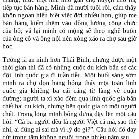
tiếp tục bán hàng. Mình đã mười tuổi rồi, cảm thấy
khôn ngoan hiểu biêt việc đời nhiều hơn, giúp mẹ
bán hàng kiếm thêm vào đồng lương công chức
của bố; vả lại mình có mộng sẽ theo nghề buôn
của ông cố và ông nội nên xông xáo ra chợ sau giờ
học.
Tưởng là an ninh hơn Thái Bình, nhưng được một
thời gian thì đã có những cuộc du kích bắn sẻ các
đội lính quốc gia đi tuần tiễu. Một buổi sáng sớm
mình ra chợ dọn hàng bỗng thấy một toán lính
quốc gia khiêng ba cái cáng từ làng về quận
đường; người ta xì xào đêm qua lính quốc gia bắn
chết hai du kích, nhưng bên quốc gia có một người
chết. Trong lòng mình bỗng dưng dậy lên một câu
hỏi: “Cả ba người đều là người Việt cả mà, sao thế
nhỉ, ai đúng ai sai mà vì lý do gì?”. Câu hỏi đó day
dứt trong tâm không nguôi trong nhiều năm sau.