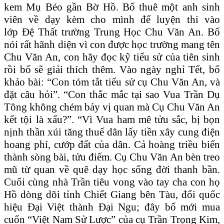
kem Mụ Béo gần Bờ Hồ. Bố thuê một anh sinh
viên về dạy kèm cho mình để luyện thi vào
lớp Đệ Thất trường Trung Học Chu Văn An. Bố
nói rất hãnh diện vì con được học trường mang tên
Chu Văn An, con hãy đọc kỹ tiểu sử của tiên sinh
rồi bố sẽ giải thích thêm. Vào ngày nghỉ Tết, bố
khảo bài: “Con tóm tắt tiểu sử cụ Chu Văn An, và
đặt câu hỏi”. “Con thắc mắc tại sao Vua Trần Dụ
Tông không chém bảy vị quan mà Cụ Chu Văn An
kết tội là xấu?”. “Vì Vua ham mê tửu sắc, bị bọn
nịnh thần xúi tăng thuế dân lấy tiền xây cung điện
hoang phí, cướp đất của dân. Cả hoàng triều biến
thành sòng bài, tửu điếm. Cụ Chu Văn An bèn treo
mũ từ quan về quê dạy học sống đời thanh bần.
Cuối cùng nhà Trần tiêu vong vào tay cha con họ
Hồ dòng dõi tỉnh Chiết Giang bên Tàu, đổi quốc
hiệu Đại Việt thành Đại Ngu; đây bố mới mua
cuốn “Việt Nam Sử Lược” của cụ Trần Trọng Kim,