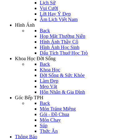
Lịch Sử
Vui Cười
Lời Hay Ý Đẹp
Âm Lịch Việt Nam
Hình Ảnh
Back
Họp Mặt Thường Niên
Hình Ảnh Thầy Cô
Hình Ảnh Học Sinh
Dấu Tích Thuở Học Trò
Khoa Học Đời Sống
Back
Khoa Học
Đời Sống & Sức Khỏe
Làm Đẹp
Mẹo Vặt
Hôn Nhân & Gia Đình
Góc Bếp TPH
Back
Món Tráng Miệng
Gỏi - Đồ Chua
Món Chay
Súp
Thức Ăn
Thông Báo