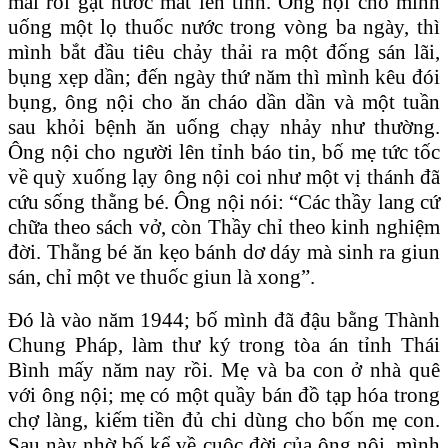
mãi rồi gạt nước mắt lên tỉnh. Ông nội cho mình
uống một lọ thuốc nước trong vòng ba ngày, thì
mình bắt đầu tiêu chảy thải ra một đống sán lãi,
bụng xẹp dần; đến ngày thứ năm thì mình kêu đói
bụng, ông nội cho ăn cháo dần dần và một tuần
sau khỏi bệnh ăn uống chạy nhảy như thường.
Ông nội cho người lên tỉnh báo tin, bố mẹ tức tốc
về quỳ xuống lạy ông nội coi như một vị thánh đã
cứu sống thằng bé. Ông nội nói: “Các thầy lang cứ
chữa theo sách vở, còn Thầy chỉ theo kinh nghiệm
đời. Thằng bé ăn kẹo bánh dơ dáy mà sinh ra giun
sán, chỉ một ve thuốc giun là xong”.
Đó là vào năm 1944; bố mình đã đậu bằng Thành
Chung Pháp, làm thư ký trong tòa án tỉnh Thái
Bình mấy năm nay rồi. Mẹ và ba con ở nhà quê
với ông nội; mẹ có một quầy bán đồ tạp hóa trong
chợ làng, kiếm tiền đủ chi dùng cho bốn mẹ con.
Sau này nhờ bố kể về cuộc đời của ông nội, mình