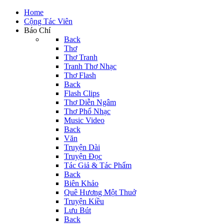
Home
Cộng Tác Viên
Báo Chí
Back
Thơ
Thơ Tranh
Tranh Thơ Nhạc
Thơ Flash
Back
Flash Clips
Thơ Diễn Ngâm
Thơ Phổ Nhạc
Music Video
Back
Văn
Truyện Dài
Truyện Đọc
Tác Giả & Tác Phẩm
Back
Biên Khảo
Quê Hương Một Thuở
Truyện Kiều
Lưu Bút
Back