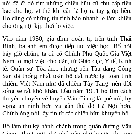
nội đã đi dò tìm những chiến hữu cũ chu cấp tiền
bạc cho họ, vì thế khi cần là họ ra tay giúp liền.
Họ cũng có những tin tình báo nhanh lẹ lắm khiến
cho ông nội kịp thời lo việc.
Vào năm 1950, gia đình đoàn tụ trên tỉnh Thái
Bình, ba anh em được tiếp tục việc học. Bố nói
bây giờ chúng ta đã có Chính Phủ Quốc Gia Việt
Nam lo mọi việc cho dân, từ Giáo dục, Y tế, Kinh
tế, Quân sự, Tòa án... nhưng bên Tàu đảng Cộng
Sản đã thống nhất toàn bộ đất nước lại toan tính
chiếm Việt Nam như đã chiếm Tây Tạng, nên đời
sống sẽ rất khó khăn. Đầu năm 1951 bố tìm cách
thuyên chuyển về huyện Văn Giang là quê nội, hy
vọng an ninh hơn và gần thủ đô Hà Nội hơn.
Chính ông nội lấy tin từ các chiến hữu khuyên bố.
Bố làm thư ký hành chánh trong quận đường Văn
Giang, thuê một nhà nhỏ gần chợ huyện cho mẹ