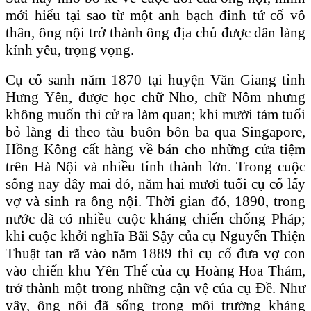
mới hiểu tại sao từ một anh bạch đinh tứ cố vô
thân, ông nội trở thành ông địa chủ được dân làng
kính yêu, trọng vọng.
Cụ cố sanh năm 1870 tại huyện Văn Giang tỉnh
Hưng Yên, được học chữ Nho, chữ Nôm nhưng
không muốn thi cử ra làm quan; khi mười tám tuổi
bỏ làng đi theo tàu buôn bôn ba qua Singapore,
Hồng Kông cất hàng về bán cho những cửa tiệm
trên Hà Nội và nhiều tỉnh thành lớn. Trong cuộc
sống nay đây mai đó, năm hai mươi tuổi cụ cố lấy
vợ và sinh ra ông nội. Thời gian đó, 1890, trong
nước đã có nhiều cuộc kháng chiến chống Pháp;
khi cuộc khởi nghĩa Bãi Sậy của cụ Nguyến Thiện
Thuật tan rã vào năm 1889 thì cụ cố đưa vợ con
vào chiến khu Yên Thế của cụ Hoàng Hoa Thám,
trở thành một trong những cận vệ của cụ Đề. Như
vậy, ông nội đã sống trong môi trường kháng