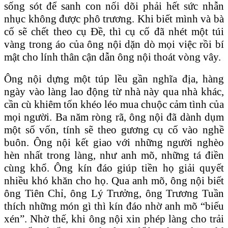
sống sót để sanh con nối dõi phải hết sức nhẫn
nhục không được phô trương. Khi biết mình và bà
cố sẽ chết theo cụ Đề, thì cụ cố đã nhét một túi
vàng trong áo của ông nội dặn dò mọi việc rồi bí
mật cho lính thân cận dẫn ông nội thoát vòng vây.
Ông nội dựng một túp lều gần nghĩa địa, hàng
ngày vào làng lao động từ nhà này qua nhà khác,
cần cù khiêm tốn khéo léo mua chuộc cảm tình của
mọi người. Ba năm ròng rã, ông nội đã dành dụm
một số vốn, tính sẽ theo gương cụ cố vào nghề
buôn. Ông nội kết giao với những người nghèo
hèn nhất trong làng, như anh mõ, những tá điền
cùng khổ. Ông kín đáo giúp tiền họ giải quyết
nhiều khó khăn cho họ. Qua anh mõ, ông nội biết
ông Tiên Chỉ, ông Lý Trưởng, ông Trương Tuần
thích những món gì thì kín đáo nhờ anh mõ “biếu
xén”. Nhờ thế, khi ông nội xin phép làng cho trải