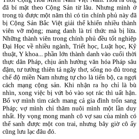
đã bí mật theo Cộng Sản từ lâu. Nhưng mình ở
trong tù được một năm thì có tin chính phủ này đã
bị Cộng Sản Bắc Việt giải thể khiến nhiều thành
viên vỡ mộng; mang danh là trí thức mà bị lừa.
Những thành viên trong chính phủ đều tốt nghiệp
Đại Học về nhiều ngành, Triết học, Luật học, Kỹ
thuật, Y khoa... phần lớn thành danh vào cuối thời
thực dân Pháp, chịu ảnh hưởng văn hóa Pháp sâu
đậm, tư tưởng thiên tả ngây thơ, sống no đủ trong
chế độ miền Nam nhưng tự cho là tiến bộ, ca ngợi
cách mạng cộng sản. Khi nhận ra họ chỉ là bù
nhìn, xong việc bị vứt bỏ vào sọt rác thì uất hận.
Bố vợ mình tìm cách mang cả gia đình trốn sang
Pháp; vợ mình chỉ thăm nuôi mình một lần duy
nhất. Hy vọng mong manh cô vợ sau của mình có
thể sanh được một con trai, nhưng bây giờ cô ấy
cũng lưu lạc đâu đó.