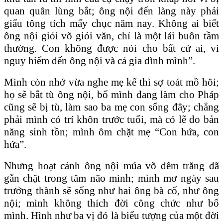
quan quân lùng bắt; ông nội đến làng này phải
giấu tông tích mấy chục năm nay. Không ai biết
ông nội giỏi võ giỏi văn, chỉ là một lái buôn tầm
thường. Con không được nói cho bất cứ ai, vì
nguy hiểm đến ông nội và cả gia đình mình”.
Mình còn nhớ vừa nghe mẹ kể thì sợ toát mồ hôi;
họ sẽ bắt tù ông nội, bố mình đang làm cho Pháp
cũng sẽ bị tù, làm sao ba mẹ con sống đây; chẳng
phải mình có trí khôn trước tuổi, mà có lẽ do bản
năng sinh tồn; mình ôm chặt mẹ “Con hứa, con
hứa”.
Nhưng hoạt cảnh ông nội múa võ đêm trăng đã
gắn chặt trong tâm não mình; mình mơ ngày sau
trưởng thành sẽ sống như hai ông bà cố, như ông
nội; mình không thích đời công chức như bố
mình. Hình như ba vị đó là biểu tượng của một đời