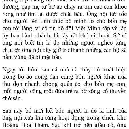
đường, gặp mẹ từ bờ ao chạy ra ôm các con khóc
ròng như tìm lại được châu báu. Ông nội tức tốc
cho người lên tỉnh thúc bố mình lo cho bốn mẹ
con rời làng, vì có tin bộ đội Việt Minh sắp về lập
ủy ban hành chánh, lúc ấy rất khó đi thoát. Sở dĩ
ông nội biết tin là do những người nghèo từng
chịu ơn ông nội bây giờ trở thành những cán bộ xã
nằm vùng đã bí mật báo.
Ngay tối hôm sau cả nhà đã thấy bố xuất hiện
trong bộ áo nông dân cùng bốn ngươi khác nữa
thu dọn nhanh chóng quần áo cho bốn mẹ con,
mỗi người cõng một đứa trẻ ra bờ sông có thuyền
chờ sẵn.
Sau này bố mới kể, bốn người lạ đó là lính của
ông nội xưa kia từng hoạt động trong chiến khu
Hoàng Hoa Thám. Sau khi trở nên giàu có, ông