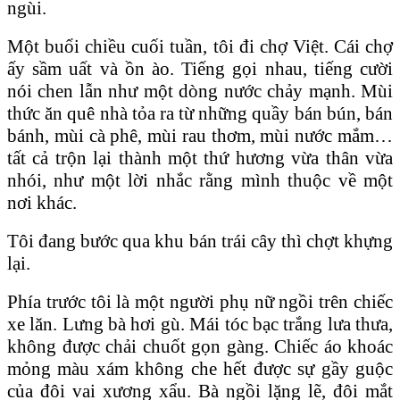
ngùi.
Một buổi chiều cuối tuần, tôi đi chợ Việt. Cái chợ
ấy sầm uất và ồn ào. Tiếng gọi nhau, tiếng cười
nói chen lẫn như một dòng nước chảy mạnh. Mùi
thức ăn quê nhà tỏa ra từ những quầy bán bún, bán
bánh, mùi cà phê, mùi rau thơm, mùi nước mắm…
tất cả trộn lại thành một thứ hương vừa thân vừa
nhói, như một lời nhắc rằng mình thuộc về một
nơi khác.
Tôi đang bước qua khu bán trái cây thì chợt khựng
lại.
Phía trước tôi là một người phụ nữ ngồi trên chiếc
xe lăn. Lưng bà hơi gù. Mái tóc bạc trắng lưa thưa,
không được chải chuốt gọn gàng. Chiếc áo khoác
mỏng màu xám không che hết được sự gầy guộc
của đôi vai xương xẩu. Bà ngồi lặng lẽ, đôi mắt