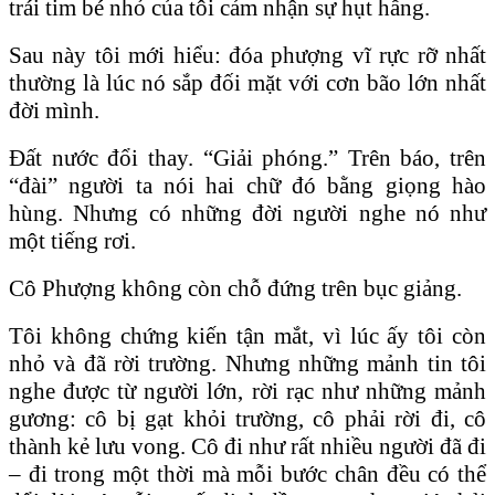
trái tim bé nhỏ của tôi cảm nhận sự hụt hẫng.
Sau này tôi mới hiểu: đóa phượng vĩ rực rỡ nhất
thường là lúc nó sắp đối mặt với cơn bão lớn nhất
đời mình.
Đất nước đổi thay. “Giải phóng.” Trên báo, trên
“đài” người ta nói hai chữ đó bằng giọng hào
hùng. Nhưng có những đời người nghe nó như
một tiếng rơi.
Cô Phượng không còn chỗ đứng trên bục giảng.
Tôi không chứng kiến tận mắt, vì lúc ấy tôi còn
nhỏ và đã rời trường. Nhưng những mảnh tin tôi
nghe được từ người lớn, rời rạc như những mảnh
gương: cô bị gạt khỏi trường, cô phải rời đi, cô
thành kẻ lưu vong. Cô đi như rất nhiều người đã đi
– đi trong một thời mà mỗi bước chân đều có thể