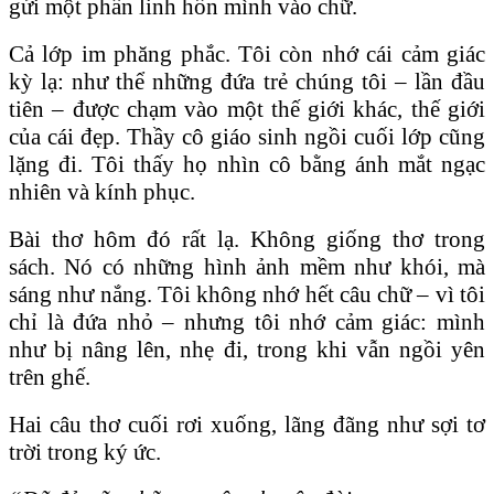
gửi một phần linh hồn mình vào chữ.
Cả lớp im phăng phắc. Tôi còn nhớ cái cảm giác
kỳ lạ: như thể những đứa trẻ chúng tôi – lần đầu
tiên – được chạm vào một thế giới khác, thế giới
của cái đẹp. Thầy cô giáo sinh ngồi cuối lớp cũng
lặng đi. Tôi thấy họ nhìn cô bằng ánh mắt ngạc
nhiên và kính phục.
Bài thơ hôm đó rất lạ. Không giống thơ trong
sách. Nó có những hình ảnh mềm như khói, mà
sáng như nắng. Tôi không nhớ hết câu chữ – vì tôi
chỉ là đứa nhỏ – nhưng tôi nhớ cảm giác: mình
như bị nâng lên, nhẹ đi, trong khi vẫn ngồi yên
trên ghế.
Hai câu thơ cuối rơi xuống, lãng đãng như sợi tơ
trời trong ký ức.