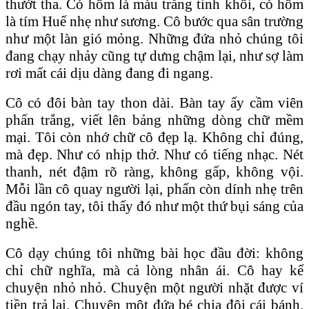
thướt tha. Có hôm là màu trắng tinh khôi, có hôm
là tím Huế nhẹ như sương. Cô bước qua sân trường
như một làn gió mỏng. Những đứa nhỏ chúng tôi
đang chạy nhảy cũng tự dưng chậm lại, như sợ làm
rơi mất cái dịu dàng đang đi ngang.
Cô có đôi bàn tay thon dài. Bàn tay ấy cầm viên
phấn trắng, viết lên bảng những dòng chữ mềm
mại. Tôi còn nhớ chữ cô đẹp lạ. Không chỉ đúng,
mà đẹp. Như có nhịp thở. Như có tiếng nhạc. Nét
thanh, nét đậm rõ ràng, không gấp, không vội.
Mỗi lần cô quay người lại, phấn còn dính nhẹ trên
đầu ngón tay, tôi thấy đó như một thứ bụi sáng của
nghề.
Cô dạy chúng tôi những bài học đầu đời: không
chỉ chữ nghĩa, mà cả lòng nhân ái. Cô hay kể
chuyện nhỏ nhỏ. Chuyện một người nhặt được ví
tiền trả lại. Chuyện một đứa bé chia đôi cái bánh.