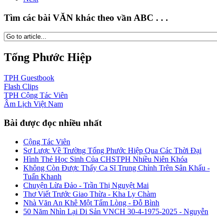
Tìm các bài VĂN khác theo vần ABC . . .
Tống Phước Hiệp
TPH
Guestbook
Flash
Clips
TPH
Cộng Tác Viên
Âm Lịch
Việt Nam
Bài được đọc nhiều nhất
Cộng Tác Viên
Sơ Lược Về Trường Tống Phước Hiệp Qua Các Thời Đại
Hình Thẻ Học Sinh Của CHSTPH Nhiều Niên Khóa
Không Còn Được Thấy Ca Sĩ Trung Chỉnh Trên Sân Khấu -
Tuấn Khanh
Chuyện Lừa Đảo - Trần Thị Nguyệt Mai
Thơ Viết Trước Giao Thừa - Kha Ly Chàm
Nhà Văn An Khê Một Tấm Lòng - Đỗ Bình
50 Năm Nhìn Lại Di Sản VNCH 30-4-1975-2025 - Nguyễn