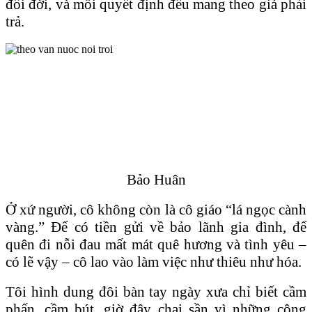
đổi đời, và mỗi quyết định đều mang theo giá phải
trả.
Bảo Huân
Ở xứ người, cô không còn là cô giáo “lá ngọc cành
vàng.” Để có tiền gửi về bảo lãnh gia đình, để
quên đi nỗi đau mất mát quê hương và tình yêu –
có lẽ vậy – cô lao vào làm việc như thiêu như hóa.
Tôi hình dung đôi bàn tay ngày xưa chỉ biết cầm
phấn, cầm bút, giờ đây chai sần vì những công