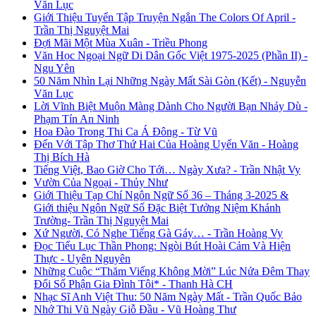
Văn Lục
Giới Thiệu Tuyển Tập Truyện Ngắn The Colors Of April -
Trần Thị Nguyệt Mai
Đợi Mãi Một Mùa Xuân - Triều Phong
Văn Học Ngoại Ngữ Di Dân Gốc Việt 1975-2025 (Phần II) -
Ngu Yên
50 Năm Nhìn Lại Những Ngày Mất Sài Gòn (Kết) - Nguyễn
Văn Lục
Lời Vĩnh Biệt Muộn Màng Dành Cho Người Bạn Nhảy Dù -
Phạm Tín An Ninh
Hoa Đào Trong Thi Ca Á Đông - Từ Vũ
Đến Với Tập Thơ Thứ Hai Của Hoàng Uyển Văn - Hoàng
Thị Bích Hà
Tiếng Việt, Bao Giờ Cho Tới… Ngày Xưa? - Trần Nhật Vy
Vườn Của Ngoại - Thủy Như
Giới Thiệu Tạp Chí Ngôn Ngữ Số 36 – Tháng 3-2025 &
Giới thiệu Ngôn Ngữ Số Đặc Biệt Tưởng Niệm Khánh
Trường- Trần Thị Nguyệt Mai
Xứ Người, Có Nghe Tiếng Gà Gáy… - Trần Hoàng Vy
Đọc Tiểu Lục Thần Phong: Ngòi Bút Hoài Cảm Và Hiện
Thực - Uyên Nguyên
Những Cuộc “Thăm Viếng Không Mời” Lúc Nửa Đêm Thay
Đổi Số Phận Gia Đình Tôi* - Thanh Hà CH
Nhạc Sĩ Anh Việt Thu: 50 Năm Ngày Mất - Trần Quốc Bảo
Nhớ Thi Vũ Ngày Giỗ Đầu - Vũ Hoàng Thư