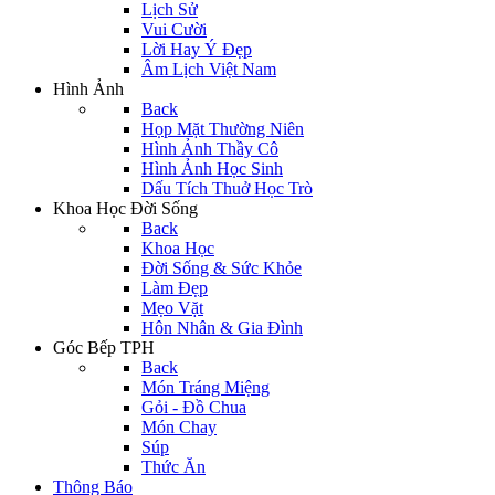
Lịch Sử
Vui Cười
Lời Hay Ý Đẹp
Âm Lịch Việt Nam
Hình Ảnh
Back
Họp Mặt Thường Niên
Hình Ảnh Thầy Cô
Hình Ảnh Học Sinh
Dấu Tích Thuở Học Trò
Khoa Học Đời Sống
Back
Khoa Học
Đời Sống & Sức Khỏe
Làm Đẹp
Mẹo Vặt
Hôn Nhân & Gia Đình
Góc Bếp TPH
Back
Món Tráng Miệng
Gỏi - Đồ Chua
Món Chay
Súp
Thức Ăn
Thông Báo