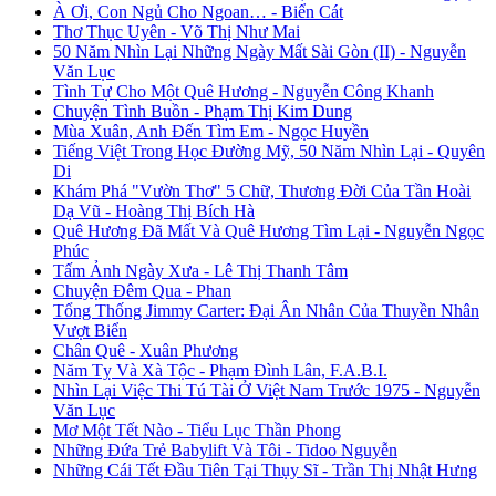
À Ơi, Con Ngủ Cho Ngoan… - Biển Cát
Thơ Thục Uyên - Võ Thị Như Mai
50 Năm Nhìn Lại Những Ngày Mất Sài Gòn (II) - Nguyễn
Văn Lục
Tình Tự Cho Một Quê Hương - Nguyễn Công Khanh
Chuyện Tình Buồn - Phạm Thị Kim Dung
Mùa Xuân, Anh Đến Tìm Em - Ngọc Huyền
Tiếng Việt Trong Học Đường Mỹ, 50 Năm Nhìn Lại - Quyên
Di
Khám Phá "Vườn Thơ" 5 Chữ, Thương Đời Của Tần Hoài
Dạ Vũ - Hoàng Thị Bích Hà
Quê Hương Đã Mất Và Quê Hương Tìm Lại - Nguyễn Ngọc
Phúc
Tấm Ảnh Ngày Xưa - Lê Thị Thanh Tâm
Chuyện Đêm Qua - Phan
Tổng Thống Jimmy Carter: Đại Ân Nhân Của Thuyền Nhân
Vượt Biển
Chân Quê - Xuân Phương
Năm Tỵ Và Xà Tộc - Phạm Đình Lân, F.A.B.I.
Nhìn Lại Việc Thi Tú Tài Ở Việt Nam Trước 1975 - Nguyễn
Văn Lục
Mơ Một Tết Nào - Tiểu Lục Thần Phong
Những Đứa Trẻ Babylift Và Tôi - Tidoo Nguyễn
Những Cái Tết Đầu Tiên Tại Thụy Sĩ - Trần Thị Nhật Hưng