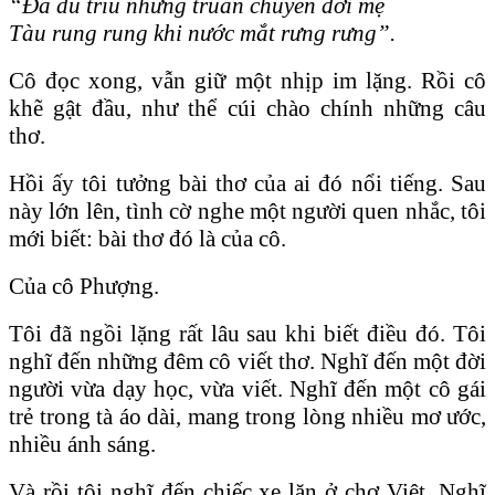
“Đã đủ trĩu những truân chuyên đời mẹ
Tàu rung rung khi nước mắt rưng rưng”.
Cô đọc xong, vẫn giữ một nhịp im lặng. Rồi cô
khẽ gật đầu, như thể cúi chào chính những câu
thơ.
Hồi ấy tôi tưởng bài thơ của ai đó nổi tiếng. Sau
này lớn lên, tình cờ nghe một người quen nhắc, tôi
mới biết: bài thơ đó là của cô.
Của cô Phượng.
Tôi đã ngồi lặng rất lâu sau khi biết điều đó. Tôi
nghĩ đến những đêm cô viết thơ. Nghĩ đến một đời
người vừa dạy học, vừa viết. Nghĩ đến một cô gái
trẻ trong tà áo dài, mang trong lòng nhiều mơ ước,
nhiều ánh sáng.
Và rồi tôi nghĩ đến chiếc xe lăn ở chợ Việt. Nghĩ