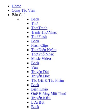
Home
Cộng Tác Viên
Báo Chí
Back
Thơ
Thơ Tranh
Tranh Thơ Nhạc
Thơ Flash
Back
Flash Clips
Thơ Diễn Ngâm
Thơ Phổ Nhạc
Music Video
Back
Văn
Truyện Dài
Truyện Đọc
Tác Giả & Tác Phẩm
Back
Biên Khảo
Quê Hương Một Thuở
Truyện Kiều
Lưu Bút
Back