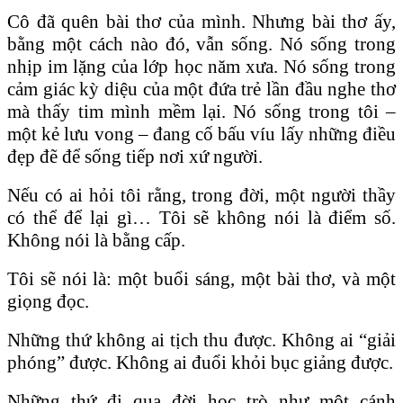
Cô đã quên bài thơ của mình. Nhưng bài thơ ấy,
bằng một cách nào đó, vẫn sống. Nó sống trong
nhịp im lặng của lớp học năm xưa. Nó sống trong
cảm giác kỳ diệu của một đứa trẻ lần đầu nghe thơ
mà thấy tim mình mềm lại. Nó sống trong tôi –
một kẻ lưu vong – đang cố bấu víu lấy những điều
đẹp đẽ để sống tiếp nơi xứ người.
Nếu có ai hỏi tôi rằng, trong đời, một người thầy
có thể để lại gì… Tôi sẽ không nói là điểm số.
Không nói là bằng cấp.
Tôi sẽ nói là: một buổi sáng, một bài thơ, và một
giọng đọc.
Những thứ không ai tịch thu được. Không ai “giải
phóng” được. Không ai đuổi khỏi bục giảng được.
Những thứ đi qua đời học trò như một cánh