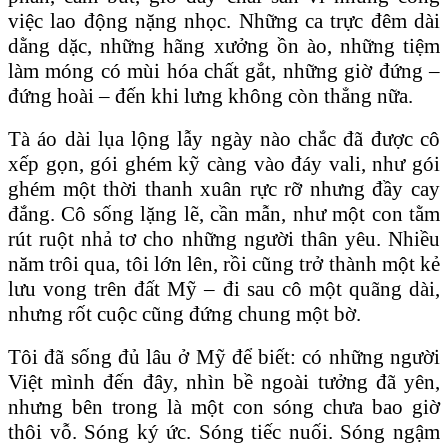
việc lao động nặng nhọc. Những ca trực đêm dài
dằng dặc, những hãng xưởng ồn ào, những tiệm
làm móng có mùi hóa chất gắt, những giờ đứng –
đứng hoài – đến khi lưng không còn thẳng nữa.
Tà áo dài lụa lộng lẫy ngày nào chắc đã được cô
xếp gọn, gói ghém kỹ càng vào đáy vali, như gói
ghém một thời thanh xuân rực rỡ nhưng đầy cay
đắng. Cô sống lặng lẽ, cần mẫn, như một con tằm
rút ruột nhả tơ cho những người thân yêu. Nhiều
năm trôi qua, tôi lớn lên, rồi cũng trở thành một kẻ
lưu vong trên đất Mỹ – đi sau cô một quãng dài,
nhưng rốt cuộc cũng đứng chung một bờ.
Tôi đã sống đủ lâu ở Mỹ để biết: có những người
Việt mình đến đây, nhìn bề ngoài tưởng đã yên,
nhưng bên trong là một con sóng chưa bao giờ
thôi vỗ. Sóng ký ức. Sóng tiếc nuối. Sóng ngậm