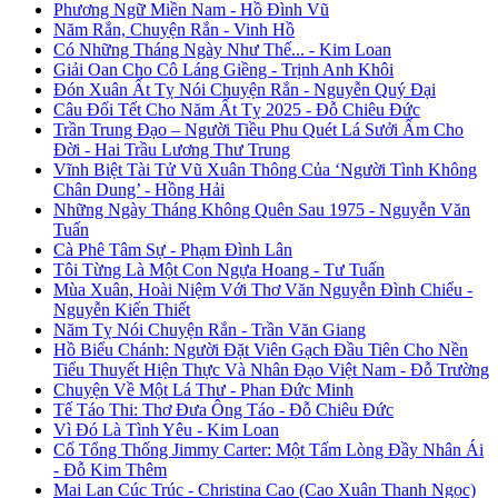
Phương Ngữ Miền Nam - Hồ Đình Vũ
Năm Rắn, Chuyện Rắn - Vinh Hồ
Có Những Tháng Ngày Như Thế... - Kim Loan
Giải Oan Cho Cô Láng Giềng - Trịnh Anh Khôi
Đón Xuân Ất Tỵ Nói Chuyện Rắn - Nguyễn Quý Đại
Câu Đối Tết Cho Năm Ất Tỵ 2025 - Đỗ Chiêu Đức
Trần Trung Đạo – Người Tiều Phu Quét Lá Sưởi Ấm Cho
Đời - Hai Trầu Lương Thư Trung
Vĩnh Biệt Tài Tử Vũ Xuân Thông Của ‘Người Tình Không
Chân Dung’ - Hồng Hải
Những Ngày Tháng Không Quên Sau 1975 - Nguyễn Văn
Tuấn
Cà Phê Tâm Sự - Phạm Đình Lân
Tôi Từng Là Một Con Ngựa Hoang - Tư Tuấn
Mùa Xuân, Hoài Niệm Với Thơ Văn Nguyễn Đình Chiểu -
Nguyễn Kiến Thiết
Năm Tỵ Nói Chuyện Rắn - Trần Văn Giang
Hồ Biểu Chánh: Người Đặt Viên Gạch Đầu Tiên Cho Nền
Tiểu Thuyết Hiện Thực Và Nhân Đạo Việt Nam - Đỗ Trường
Chuyện Về Một Lá Thư - Phan Đức Minh
Tế Táo Thi: Thơ Đưa Ông Táo - Đỗ Chiêu Đức
Vì Đó Là Tình Yêu - Kim Loan
Cố Tổng Thống Jimmy Carter: Một Tấm Lòng Đầy Nhân Ái
- Đỗ Kim Thêm
Mai Lan Cúc Trúc - Christina Cao (Cao Xuân Thanh Ngọc)