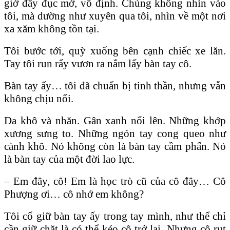
giờ đây đục mờ, vô định. Chúng không nhìn vào
tôi, mà dường như xuyên qua tôi, nhìn về một nơi
xa xăm không tồn tại.
Tôi bước tới, quỳ xuống bên cạnh chiếc xe lăn.
Tay tôi run rẩy vươn ra nắm lấy bàn tay cô.
Bàn tay ấy… tôi đã chuẩn bị tinh thần, nhưng vẫn
không chịu nổi.
Da khô và nhăn. Gân xanh nổi lên. Những khớp
xương sưng to. Những ngón tay cong queo như
cành khô. Nó không còn là bàn tay cầm phấn. Nó
là bàn tay của một đời lao lực.
– Em đây, cô! Em là học trò cũ của cô đây… Cô
Phượng ơi… cô nhớ em không?
Tôi cố giữ bàn tay ấy trong tay mình, như thể chỉ
cần giữ chặt là có thể kéo cô trở lại. Nhưng cô rụt