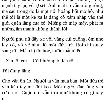
mạnh tay lại, vẻ sợ sệt. Ánh mắt cô vẫn trống rỗng,
mà sâu trong đó là một nỗi hoảng hốt mơ hồ, như
thể tôi là một kẻ xa lạ đang cố xâm nhập vào thế
giới quên lãng của cô. Miệng cô mấp máy, phát ra
những âm thanh không thành lời.
Người phụ nữ đẩy xe vội vàng cúi xuống, ôm nhẹ
lấy cô, vỗ về như dỗ một đứa trẻ. Rồi chị quay
sang tôi. Mắt chị đỏ hoe, nước mắt ứ lên:
– Xin lỗi em… Cô Phượng bị lẫn rồi.
Tôi đứng lặng.
Chợ vẫn ồn ào. Người ta vẫn mua bán. Một đứa trẻ
vẫn kéo tay mẹ đòi kẹo. Một người đàn ông vẫn
cười nói. Cuộc đời vẫn trôi như không có gì xảy
ra.