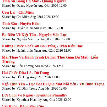
Tình Sử Bông Cỏ May - Quang Nguyễn
Shared by Quang Nguyễn
Aug 04th 2026 12:00
Con Lai - Chi Miên
Shared by Chi Miên
Aug 03rd 2026 12:00
Tình Sầu - Huyền Kiêu
Shared by Huyền Kiêu
Aug 03rd 2026 12:00
Ba Điều Về Kiệt Tấn - Nguyễn Văn Lục
Shared by Nguyễn Văn Lục
Aug 03rd 2026 12:00
Những Chiếc Ghế Còn Bỏ Trống - Trần Kiêu Bạc
Shared by Huỳnh Liễu Ngạn
Aug 02nd 2026 12:00
Mai Thảo Và Hành Trình Đi Tìm Thời Gian Đã Mất - Liễu
Trương
Shared by Liễu Trương
Aug 02nd 2026 12:00
Hai Chiếc Đũa Lẻ - Đỗ Dung
Shared by Đỗ Dung
Aug 02nd 2026 12:00
Ngô Tịnh Yên – Lục Bát Đi Qua Một Nỗi Yên - Vũ Đình Trọng
Shared by Vũ Đình Trọng
Aug 01st 2026 12:00
Lời Cuối Về Người - Kymthoa Phamthy
Shared by Kymthoa Phamthy
Aug 01st 2026 12:00
Vệt Khói - Đặng Kim Côn