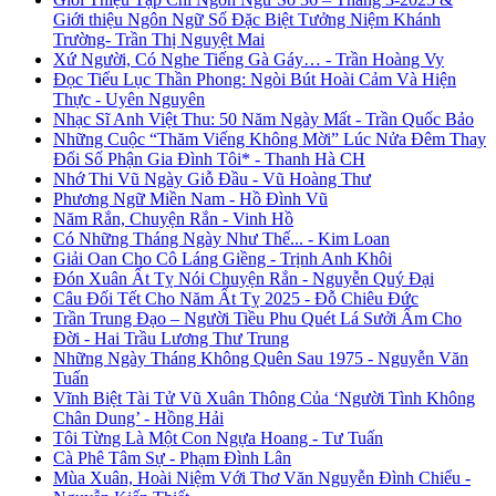
Giới thiệu Ngôn Ngữ Số Đặc Biệt Tưởng Niệm Khánh
Trường- Trần Thị Nguyệt Mai
Xứ Người, Có Nghe Tiếng Gà Gáy… - Trần Hoàng Vy
Đọc Tiểu Lục Thần Phong: Ngòi Bút Hoài Cảm Và Hiện
Thực - Uyên Nguyên
Nhạc Sĩ Anh Việt Thu: 50 Năm Ngày Mất - Trần Quốc Bảo
Những Cuộc “Thăm Viếng Không Mời” Lúc Nửa Đêm Thay
Đổi Số Phận Gia Đình Tôi* - Thanh Hà CH
Nhớ Thi Vũ Ngày Giỗ Đầu - Vũ Hoàng Thư
Phương Ngữ Miền Nam - Hồ Đình Vũ
Năm Rắn, Chuyện Rắn - Vinh Hồ
Có Những Tháng Ngày Như Thế... - Kim Loan
Giải Oan Cho Cô Láng Giềng - Trịnh Anh Khôi
Đón Xuân Ất Tỵ Nói Chuyện Rắn - Nguyễn Quý Đại
Câu Đối Tết Cho Năm Ất Tỵ 2025 - Đỗ Chiêu Đức
Trần Trung Đạo – Người Tiều Phu Quét Lá Sưởi Ấm Cho
Đời - Hai Trầu Lương Thư Trung
Những Ngày Tháng Không Quên Sau 1975 - Nguyễn Văn
Tuấn
Vĩnh Biệt Tài Tử Vũ Xuân Thông Của ‘Người Tình Không
Chân Dung’ - Hồng Hải
Tôi Từng Là Một Con Ngựa Hoang - Tư Tuấn
Cà Phê Tâm Sự - Phạm Đình Lân
Mùa Xuân, Hoài Niệm Với Thơ Văn Nguyễn Đình Chiểu -