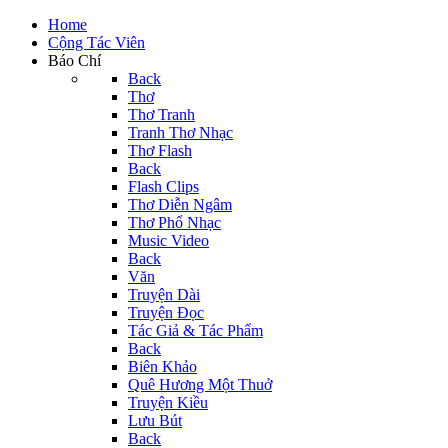
Home
Cộng Tác Viên
Báo Chí
Back
Thơ
Thơ Tranh
Tranh Thơ Nhạc
Thơ Flash
Back
Flash Clips
Thơ Diễn Ngâm
Thơ Phổ Nhạc
Music Video
Back
Văn
Truyện Dài
Truyện Đọc
Tác Giả & Tác Phẩm
Back
Biên Khảo
Quê Hương Một Thuở
Truyện Kiều
Lưu Bút
Back