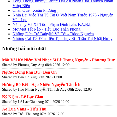
Tổng Thống Jimmy Carter: Đại Ân Nhân Của Thuyền Nhân
Vượt Biển
Chân Quê - Xuân Phương
Nhìn Lại Việc Thi Tú Tài Ở Việt Nam Trước 1975 - Nguyễn
Văn Lục
Năm Tỵ Và Xà Tộc - Phạm Đình Lân, F.A.B.I.
Mơ Một Tết Nào - Tiểu Lục Thần Phong
Những Đứa Trẻ Babylift Và Tôi - Tidoo Nguyễn
Những Cái Tết Đầu Tiên Tại Thụy Sĩ - Trần Thị Nhật Hưng
Những bài mới nhất
Một Vài Kỷ Niệm Với Nhạc Sĩ Lê Trọng Nguyễn - Phương Duy
Shared by Phương Duy
Aug 08th 2026 12:00
Ngược Dòng Phù Du - Ben Oh
Shared by Ben Oh
Aug 08th 2026 12:00
Hương Bồ Kết - Hạo Nhiên Nguyễn Tấn Ích
Shared by Hạo Nhiên Nguyễn Tấn Ích
Aug 08th 2026 12:00
Kỷ Niệm - Lê Lạc Giao
Shared by Lê Lạc Giao
Aug 07th 2026 12:00
Áo Lụa Vàng - Tiểu Thu
Shared by Tiểu Thu
Aug 07th 2026 12:00