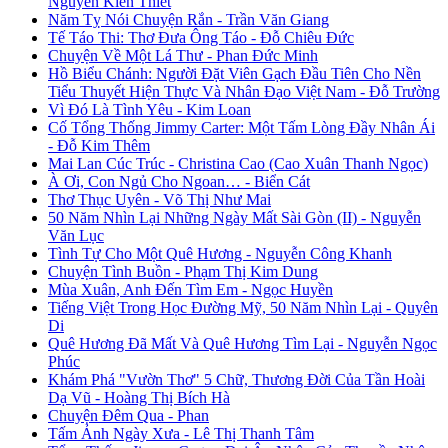
Nguyễn Kiến Thiết
Năm Tỵ Nói Chuyện Rắn - Trần Văn Giang
Tế Táo Thi: Thơ Đưa Ông Táo - Đỗ Chiêu Đức
Chuyện Về Một Lá Thư - Phan Đức Minh
Hồ Biểu Chánh: Người Đặt Viên Gạch Đầu Tiên Cho Nền
Tiểu Thuyết Hiện Thực Và Nhân Đạo Việt Nam - Đỗ Trường
Vì Đó Là Tình Yêu - Kim Loan
Cố Tổng Thống Jimmy Carter: Một Tấm Lòng Đầy Nhân Ái
- Đỗ Kim Thêm
Mai Lan Cúc Trúc - Christina Cao (Cao Xuân Thanh Ngọc)
À Ơi, Con Ngủ Cho Ngoan… - Biển Cát
Thơ Thục Uyên - Võ Thị Như Mai
50 Năm Nhìn Lại Những Ngày Mất Sài Gòn (II) - Nguyễn
Văn Lục
Tình Tự Cho Một Quê Hương - Nguyễn Công Khanh
Chuyện Tình Buồn - Phạm Thị Kim Dung
Mùa Xuân, Anh Đến Tìm Em - Ngọc Huyền
Tiếng Việt Trong Học Đường Mỹ, 50 Năm Nhìn Lại - Quyên
Di
Quê Hương Đã Mất Và Quê Hương Tìm Lại - Nguyễn Ngọc
Phúc
Khám Phá "Vườn Thơ" 5 Chữ, Thương Đời Của Tần Hoài
Dạ Vũ - Hoàng Thị Bích Hà
Chuyện Đêm Qua - Phan
Tấm Ảnh Ngày Xưa - Lê Thị Thanh Tâm