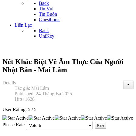
Back
Tin Vui
Tin Buồn
Guestbook
Liên Lạc
Back
UniKey
Nét Khác Biệt Về Ẩm Thực Của Người
Nhật Bản - Mai Lâm
Details
Tác giả:
Mai Lâm
Published: 24 Tháng Ba 2025
Hits: 1628
User Rating:
5
/
5
Please Rate