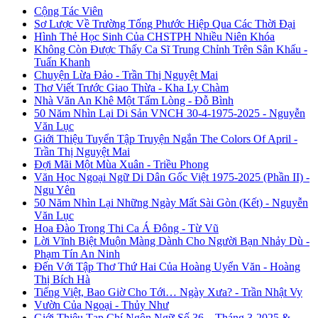
Cộng Tác Viên
Sơ Lược Về Trường Tống Phước Hiệp Qua Các Thời Đại
Hình Thẻ Học Sinh Của CHSTPH Nhiều Niên Khóa
Không Còn Được Thấy Ca Sĩ Trung Chỉnh Trên Sân Khấu -
Tuấn Khanh
Chuyện Lừa Đảo - Trần Thị Nguyệt Mai
Thơ Viết Trước Giao Thừa - Kha Ly Chàm
Nhà Văn An Khê Một Tấm Lòng - Đỗ Bình
50 Năm Nhìn Lại Di Sản VNCH 30-4-1975-2025 - Nguyễn
Văn Lục
Giới Thiệu Tuyển Tập Truyện Ngắn The Colors Of April -
Trần Thị Nguyệt Mai
Đợi Mãi Một Mùa Xuân - Triều Phong
Văn Học Ngoại Ngữ Di Dân Gốc Việt 1975-2025 (Phần II) -
Ngu Yên
50 Năm Nhìn Lại Những Ngày Mất Sài Gòn (Kết) - Nguyễn
Văn Lục
Hoa Đào Trong Thi Ca Á Đông - Từ Vũ
Lời Vĩnh Biệt Muộn Màng Dành Cho Người Bạn Nhảy Dù -
Phạm Tín An Ninh
Đến Với Tập Thơ Thứ Hai Của Hoàng Uyển Văn - Hoàng
Thị Bích Hà
Tiếng Việt, Bao Giờ Cho Tới… Ngày Xưa? - Trần Nhật Vy
Vườn Của Ngoại - Thủy Như
Giới Thiệu Tạp Chí Ngôn Ngữ Số 36 – Tháng 3-2025 &