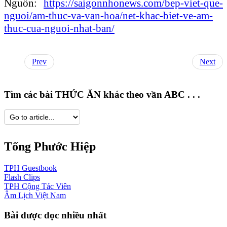
Nguồn:
https://saigonnhonews.com/bep-viet-que-
nguoi/am-thuc-va-van-hoa/net-khac-biet-ve-am-
thuc-cua-nguoi-nhat-ban/
Prev
Next
Tìm các bài THỨC ĂN khác theo vần ABC . . .
Tống Phước Hiệp
TPH
Guestbook
Flash
Clips
TPH
Cộng Tác Viên
Âm Lịch
Việt Nam
Bài được đọc nhiều nhất