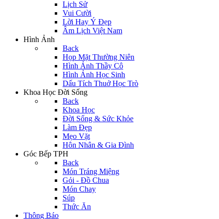
Lịch Sử
Vui Cười
Lời Hay Ý Đẹp
Âm Lịch Việt Nam
Hình Ảnh
Back
Họp Mặt Thường Niên
Hình Ảnh Thầy Cô
Hình Ảnh Học Sinh
Dấu Tích Thuở Học Trò
Khoa Học Đời Sống
Back
Khoa Học
Đời Sống & Sức Khỏe
Làm Đẹp
Mẹo Vặt
Hôn Nhân & Gia Đình
Góc Bếp TPH
Back
Món Tráng Miệng
Gỏi - Đồ Chua
Món Chay
Súp
Thức Ăn
Thông Báo