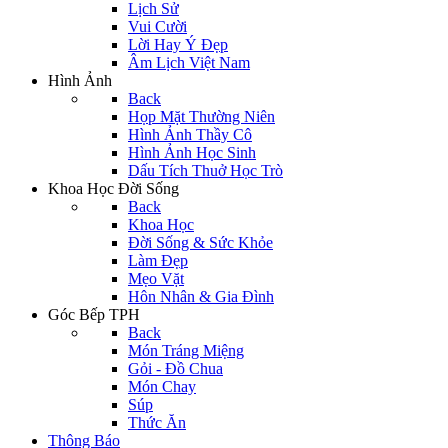
Lịch Sử
Vui Cười
Lời Hay Ý Đẹp
Âm Lịch Việt Nam
Hình Ảnh
Back
Họp Mặt Thường Niên
Hình Ảnh Thầy Cô
Hình Ảnh Học Sinh
Dấu Tích Thuở Học Trò
Khoa Học Đời Sống
Back
Khoa Học
Đời Sống & Sức Khỏe
Làm Đẹp
Mẹo Vặt
Hôn Nhân & Gia Đình
Góc Bếp TPH
Back
Món Tráng Miệng
Gỏi - Đồ Chua
Món Chay
Súp
Thức Ăn
Thông Báo