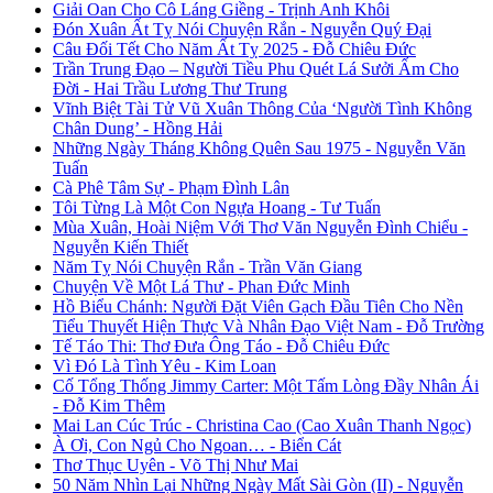
Giải Oan Cho Cô Láng Giềng - Trịnh Anh Khôi
Đón Xuân Ất Tỵ Nói Chuyện Rắn - Nguyễn Quý Đại
Câu Đối Tết Cho Năm Ất Tỵ 2025 - Đỗ Chiêu Đức
Trần Trung Đạo – Người Tiều Phu Quét Lá Sưởi Ấm Cho
Đời - Hai Trầu Lương Thư Trung
Vĩnh Biệt Tài Tử Vũ Xuân Thông Của ‘Người Tình Không
Chân Dung’ - Hồng Hải
Những Ngày Tháng Không Quên Sau 1975 - Nguyễn Văn
Tuấn
Cà Phê Tâm Sự - Phạm Đình Lân
Tôi Từng Là Một Con Ngựa Hoang - Tư Tuấn
Mùa Xuân, Hoài Niệm Với Thơ Văn Nguyễn Đình Chiểu -
Nguyễn Kiến Thiết
Năm Tỵ Nói Chuyện Rắn - Trần Văn Giang
Chuyện Về Một Lá Thư - Phan Đức Minh
Hồ Biểu Chánh: Người Đặt Viên Gạch Đầu Tiên Cho Nền
Tiểu Thuyết Hiện Thực Và Nhân Đạo Việt Nam - Đỗ Trường
Tế Táo Thi: Thơ Đưa Ông Táo - Đỗ Chiêu Đức
Vì Đó Là Tình Yêu - Kim Loan
Cố Tổng Thống Jimmy Carter: Một Tấm Lòng Đầy Nhân Ái
- Đỗ Kim Thêm
Mai Lan Cúc Trúc - Christina Cao (Cao Xuân Thanh Ngọc)
À Ơi, Con Ngủ Cho Ngoan… - Biển Cát
Thơ Thục Uyên - Võ Thị Như Mai
50 Năm Nhìn Lại Những Ngày Mất Sài Gòn (II) - Nguyễn