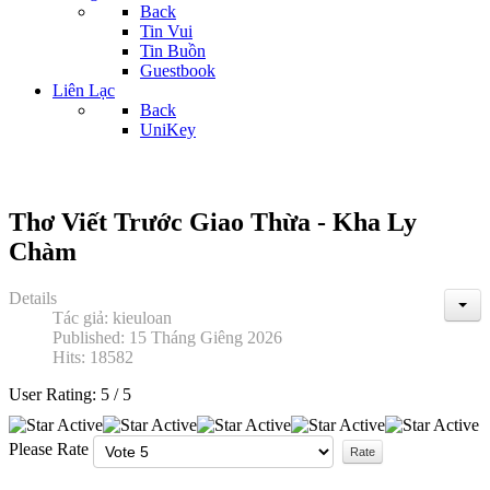
Back
Tin Vui
Tin Buồn
Guestbook
Liên Lạc
Back
UniKey
Thơ Viết Trước Giao Thừa - Kha Ly
Chàm
Details
Tác giả:
kieuloan
Published: 15 Tháng Giêng 2026
Hits: 18582
User Rating:
5
/
5
Please Rate