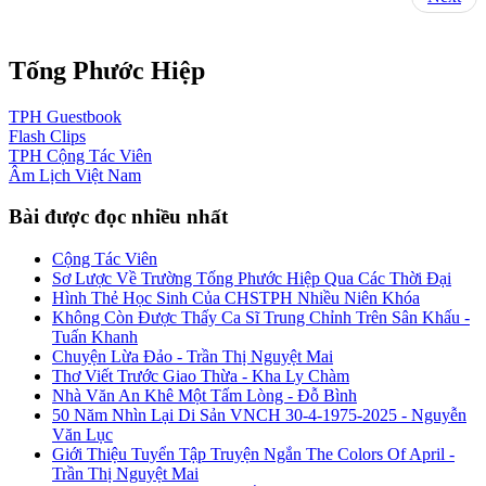
Tống Phước Hiệp
TPH
Guestbook
Flash
Clips
TPH
Cộng Tác Viên
Âm Lịch
Việt Nam
Bài được đọc nhiều nhất
Cộng Tác Viên
Sơ Lược Về Trường Tống Phước Hiệp Qua Các Thời Đại
Hình Thẻ Học Sinh Của CHSTPH Nhiều Niên Khóa
Không Còn Được Thấy Ca Sĩ Trung Chỉnh Trên Sân Khấu -
Tuấn Khanh
Chuyện Lừa Đảo - Trần Thị Nguyệt Mai
Thơ Viết Trước Giao Thừa - Kha Ly Chàm
Nhà Văn An Khê Một Tấm Lòng - Đỗ Bình
50 Năm Nhìn Lại Di Sản VNCH 30-4-1975-2025 - Nguyễn
Văn Lục
Giới Thiệu Tuyển Tập Truyện Ngắn The Colors Of April -
Trần Thị Nguyệt Mai