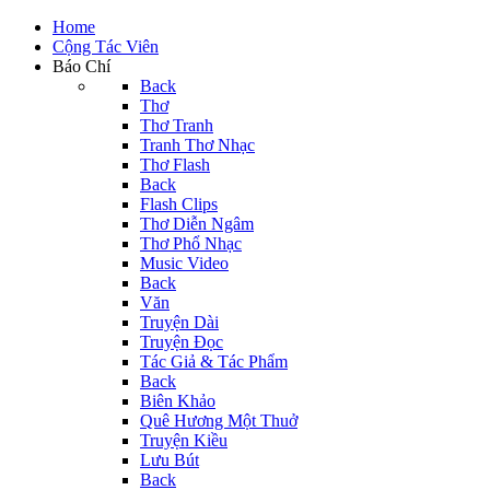
Home
Cộng Tác Viên
Báo Chí
Back
Thơ
Thơ Tranh
Tranh Thơ Nhạc
Thơ Flash
Back
Flash Clips
Thơ Diễn Ngâm
Thơ Phổ Nhạc
Music Video
Back
Văn
Truyện Dài
Truyện Đọc
Tác Giả & Tác Phẩm
Back
Biên Khảo
Quê Hương Một Thuở
Truyện Kiều
Lưu Bút
Back