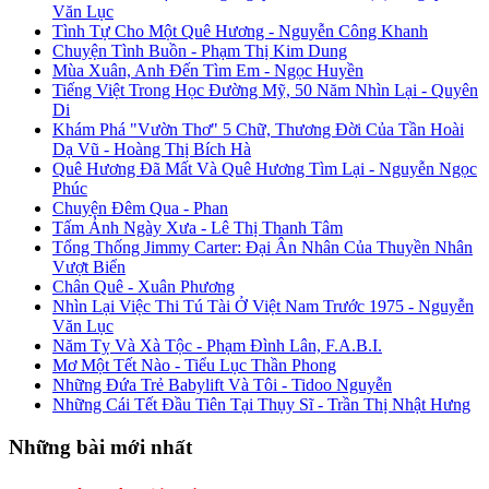
Văn Lục
Tình Tự Cho Một Quê Hương - Nguyễn Công Khanh
Chuyện Tình Buồn - Phạm Thị Kim Dung
Mùa Xuân, Anh Đến Tìm Em - Ngọc Huyền
Tiếng Việt Trong Học Đường Mỹ, 50 Năm Nhìn Lại - Quyên
Di
Khám Phá "Vườn Thơ" 5 Chữ, Thương Đời Của Tần Hoài
Dạ Vũ - Hoàng Thị Bích Hà
Quê Hương Đã Mất Và Quê Hương Tìm Lại - Nguyễn Ngọc
Phúc
Chuyện Đêm Qua - Phan
Tấm Ảnh Ngày Xưa - Lê Thị Thanh Tâm
Tổng Thống Jimmy Carter: Đại Ân Nhân Của Thuyền Nhân
Vượt Biển
Chân Quê - Xuân Phương
Nhìn Lại Việc Thi Tú Tài Ở Việt Nam Trước 1975 - Nguyễn
Văn Lục
Năm Tỵ Và Xà Tộc - Phạm Đình Lân, F.A.B.I.
Mơ Một Tết Nào - Tiểu Lục Thần Phong
Những Đứa Trẻ Babylift Và Tôi - Tidoo Nguyễn
Những Cái Tết Đầu Tiên Tại Thụy Sĩ - Trần Thị Nhật Hưng
Những bài mới nhất