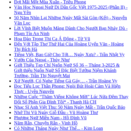
Đợi Mãi Một Mùa Xuân - Triều Phong
Văn Học Ngoại Ngữ Di Dân Gốc Việt 1975-2025 (Phần II) -
Ngu Yên
50 Năm Nhìn Lại Những Ngày Mất Sài Gòn (Kết) - Nguyễn
Văn Lục
Lời Vĩnh Biệt Muộn Màng Dành Cho Người Bạn Nhảy Dù -
Phạm Tín An Ninh
Hoa Đào Trong Thi Ca Á Đông - Từ Vũ
Đến Với Tập Thơ Thứ Hai Của Hoàng Uyển Văn - Hoàng
Thị Bích Hà
Tiếng Việt, Bao Giờ Cho Tới… Ngày Xưa? - Trần Nhật Vy
Vườn Của Ngoại - Thủy Như
Giới Thiệu Tạp Chí Ngôn Ngữ Số 36 – Tháng 3-2025 &
Giới thiệu Ngôn Ngữ Số Đặc Biệt Tưởng Niệm Khánh
Trường- Trần Thị Nguyệt Mai
Xứ Người, Có Nghe Tiếng Gà Gáy… - Trần Hoàng Vy
Đọc Tiểu Lục Thần Phong: Ngòi Bút Hoài Cảm Và Hiện
Thực - Uyên Nguyên
Những Cuộc “Thăm Viếng Không Mời” Lúc Nửa Đêm Thay
Đổi Số Phận Gia Đình Tôi* - Thanh Hà CH
Nhạc Sĩ Anh Việt Thu: 50 Năm Ngày Mất - Trần Quốc Bảo
Nhớ Thi Vũ Ngày Giỗ Đầu - Vũ Hoàng Thư
Phương Ngữ Miền Nam - Hồ Đình Vũ
Năm Rắn, Chuyện Rắn - Vinh Hồ
Có Những Tháng Ngày Như Thế... - Kim Loan