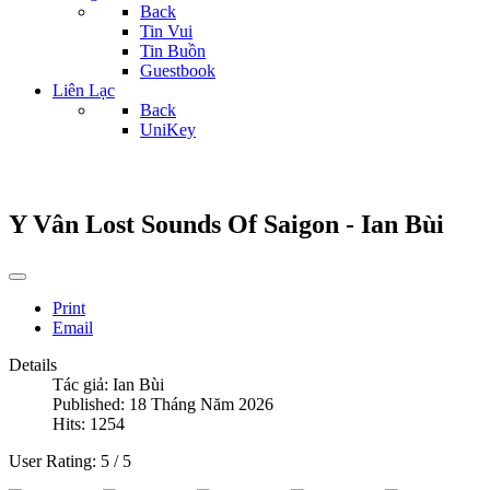
Back
Tin Vui
Tin Buồn
Guestbook
Liên Lạc
Back
UniKey
Y Vân Lost Sounds Of Saigon - Ian Bùi
Print
Email
Details
Tác giả:
Ian Bùi
Published: 18 Tháng Năm 2026
Hits: 1254
User Rating:
5
/
5