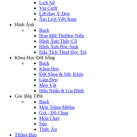
Lịch Sử
Vui Cười
Lời Hay Ý Đẹp
Âm Lịch Việt Nam
Hình Ảnh
Back
Họp Mặt Thường Niên
Hình Ảnh Thầy Cô
Hình Ảnh Học Sinh
Dấu Tích Thuở Học Trò
Khoa Học Đời Sống
Back
Khoa Học
Đời Sống & Sức Khỏe
Làm Đẹp
Mẹo Vặt
Hôn Nhân & Gia Đình
Góc Bếp TPH
Back
Món Tráng Miệng
Gỏi - Đồ Chua
Món Chay
Súp
Thức Ăn
Thông Báo