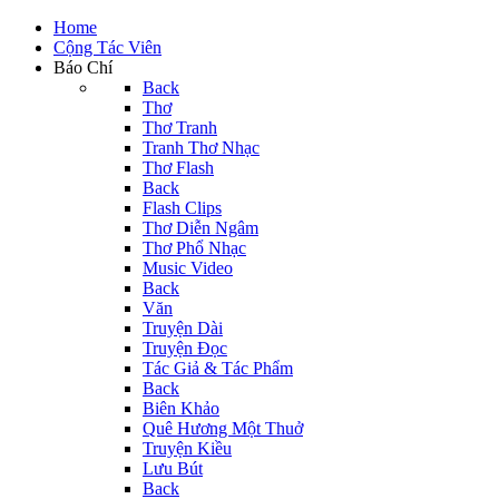
Home
Cộng Tác Viên
Báo Chí
Back
Thơ
Thơ Tranh
Tranh Thơ Nhạc
Thơ Flash
Back
Flash Clips
Thơ Diễn Ngâm
Thơ Phổ Nhạc
Music Video
Back
Văn
Truyện Dài
Truyện Đọc
Tác Giả & Tác Phẩm
Back
Biên Khảo
Quê Hương Một Thuở
Truyện Kiều
Lưu Bút
Back