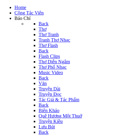
Home
Cộng Tác Viên
Báo Chí
Back
Thơ
Thơ Tranh
Tranh Thơ Nhạc
Thơ Flash
Back
Flash Clips
Thơ Diễn Ngâm
Thơ Phổ Nhạc
Music Video
Back
Văn
Truyện Dài
Truyện Đọc
Tác Giả & Tác Phẩm
Back
Biên Khảo
Quê Hương Một Thuở
Truyện Kiều
Lưu Bút
Back