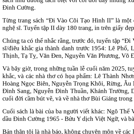
Đinh Cường.
Từng trang sách “Đi Vào Cõi Tạo Hình II” là một c
nghệ sĩ. Tuyển tập II dày 180 trang, in trên giấy đ
Chúng ta có thể nhắc rằng, trước đó, tuyển tập “Đi
sĩ/điêu khắc gia thành danh trước 1954: Lê Phổ
Thịnh, Tạ Tỵ, Văn Đen, Nguyễn Văn Phương, Võ Đ
Và bây giờ, trong những tuần lễ cuối năm 2025, tu
khắc, và các nhà thơ có họa phẩm: Lê Thành Nh
Hoàng Ngọc Biên, Nguyễn Trọng Khôi, Rừng, Âu 
Đình Sang, Nguyễn Đình Thuần, Khánh Trường, Du
cuối đời cầm bút vẽ, và về nhà thơ Bùi Giáng trong
Cuối sách là bài của ba người viết khác: Ngô Thế V
dầu Đinh Cường 1965 - Bửu Y dịch Việt Ngữ, và bà
Bản thân tôi là nhà báo, không chuyên môn về các l