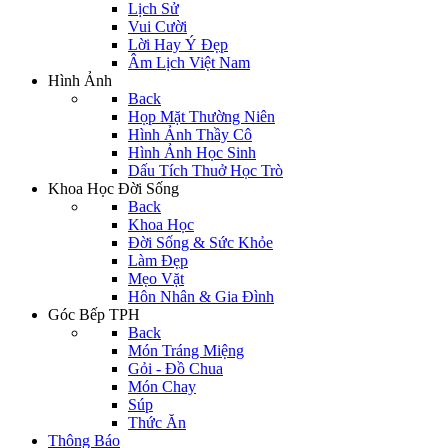
Lịch Sử
Vui Cười
Lời Hay Ý Đẹp
Âm Lịch Việt Nam
Hình Ảnh
Back
Họp Mặt Thường Niên
Hình Ảnh Thầy Cô
Hình Ảnh Học Sinh
Dấu Tích Thuở Học Trò
Khoa Học Đời Sống
Back
Khoa Học
Đời Sống & Sức Khỏe
Làm Đẹp
Mẹo Vặt
Hôn Nhân & Gia Đình
Góc Bếp TPH
Back
Món Tráng Miệng
Gỏi - Đồ Chua
Món Chay
Súp
Thức Ăn
Thông Báo