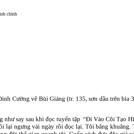
 Đinh Cường vẽ Bùi Giáng (tr. 135, sơn dầu trên bìa
âng như say sau khi đọc tuyển tập “Đi Vào Cõi Tạo 
 rồi lại ngưng vài ngày rồi đọc lại. Tôi bâng khuâng.
ng đột thế gian quanh tôi. Cuốn sách đưa độc giả và