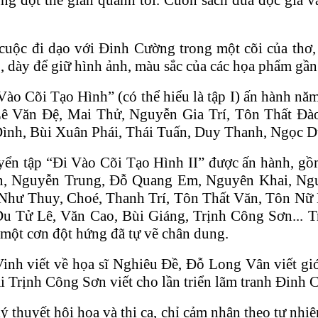
uộc đi dạo với Đinh Cường trong một cõi của thơ, 
ẹp, dày để giữ hình ảnh, màu sắc của các họa phẩm gầ
 Vào Cõi Tạo Hình” (có thể hiểu là tập I) ấn hành nă
, Lê Văn Đệ, Mai Thử, Nguyễn Gia Trí, Tôn Thất 
ình, Bùi Xuân Phái, Thái Tuấn, Duy Thanh, Ngọc D
yển tập “Đi Vào Cõi Tạo Hình II” được ấn hành, gồm
ơn, Nguyễn Trung, Đỗ Quang Em, Nguyên Khai, Ngu
Như Thuy, Choé, Thanh Trí, Tôn Thất Văn, Tôn N
 Tử Lê, Văn Cao, Bùi Giáng, Trịnh Công Sơn... 
 một cơn đột hứng đã tự vẽ chân dung.
inh viết về họa sĩ Nghiêu Đề, Đỗ Long Vân viết giớ
i Trịnh Công Sơn viết cho lần triển lãm tranh Đinh
ý thuyết hội họa và thi ca, chỉ cảm nhận theo tự nh