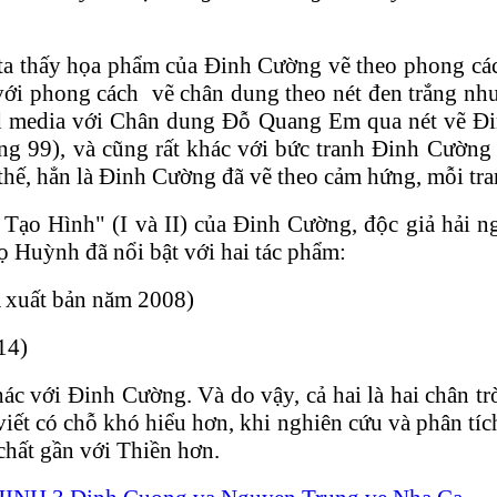
ta thấy họa phẩm của Đinh Cường vẽ theo phong các
với phong cách vẽ chân dung theo nét đen trắng 
ed media với Chân dung Đỗ Quang Em qua nét vẽ Đi
g 99), và cũng rất khác với bức tranh Đinh Cường 
 thế, hẳn là Đinh Cường đã vẽ theo cảm hứng, mỗi tr
 Tạo Hình" (I và II) của Đinh Cường, độc giả hải n
ọ Huỳnh đã nổi bật với hai tác phẩm:
xuất bản năm 2008)
14)
với Đinh Cường. Và do vậy, cả hai là hai chân trờ
t có chỗ khó hiểu hơn, khi nghiên cứu và phân tích v
chất gần với Thiền hơn.