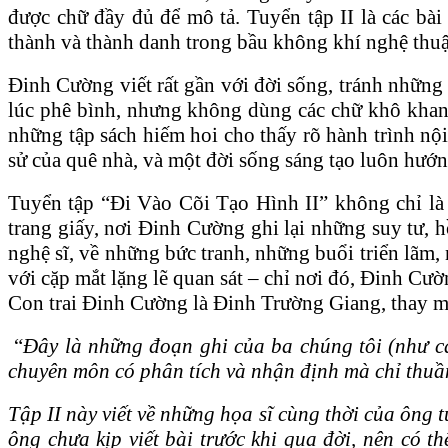
được chữ đầy đủ để mô tả. Tuyển tập II là các bà
thành và thành danh trong bầu không khí nghệ thuậ
Đinh Cường viết rất gần với đời sống, tránh những
lúc phê bình, nhưng không dùng các chữ khô khan 
những tập sách hiếm hoi cho thấy rõ hành trình nội
sử của quê nhà, và một đời sống sáng tạo luôn hướng
Tuyển tập “Đi Vào Cõi Tạo Hình II” không chỉ là t
trang giấy, nơi Đinh Cường ghi lại những suy tư, 
nghệ sĩ, về những bức tranh, những buổi triển lãm,
với cặp mắt lặng lẽ quan sát – chỉ nơi đó, Đinh Cư
Con trai Đinh Cường là Đinh Trường Giang, thay mặ
“
Đây là những đoạn ghi của ba chúng tôi (như các
chuyên môn có phân tích và nhận định mà chỉ thuần 
Tập II này viết về những họa sĩ cùng thời của ông 
ông chưa kịp viết bài trước khi qua đời, nên có t