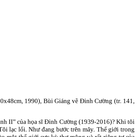
 30x48cm, 1990), Bùi Giáng vẽ Đinh Cường (tr. 141,
Hình II” của họa sĩ Đinh Cường (1939-2016)? Khi tôi
 Tôi lạc lối. Như đang bước trên mây. Thế giới trong
o một thế giới cực kỳ thơ mộng và rất riêng tư của