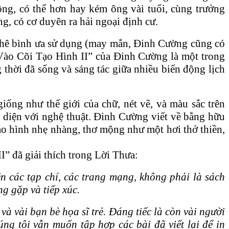
ông, có thể hơn hay kém ông vài tuổi, cùng trưởng
, có cơ duyên ra hải ngoại định cư.
à phê bình ưa sử dụng (may mắn, Đinh Cường cũng có
 Vào Cõi Tạo Hình II” của Đinh Cường là một trong
 thời đã sống và sáng tác giữa nhiều biến động lịch
iống như thế giới của chữ, nét vẽ, và màu sắc trên
i diện với nghệ thuật. Đinh Cường viết về bằng hữu
tạo hình nhẹ nhàng, thơ mộng như một hơi thở thiền,
” đã giải thích trong Lời Thưa:
n các tạp chí, các trang mạng, không phải là sách
g gặp và tiếp xúc.
à vài bạn bè họa sĩ trẻ. Đáng tiếc là còn vài người
úng tôi vẫn muốn tập hợp các bài đã viết lại để in