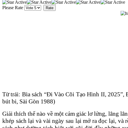
Please Rate
Từ trái: Bìa sách “Đi Vào Cõi Tạo Hình II, 2025”,
bút bi, Sài Gòn 1988)
Giải thích thế nào về một cảm giác lơ lửng, lâng l
khép sách lại và vài ngày sau lại mở ra đọc lại, và
sách như dường tách biệt với cõi đời đầy những xu