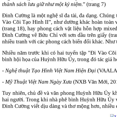
thành sách lưu giữ như một kỷ niệm
.” (trang 7)
Đinh Cường là một nghệ sĩ đa tài, đa dạng. Chúng 
Vào Cõi Tạo Hình II”, như dường khác hoàn toàn 
(trang 18), hay phong cách vật liệu hỗn hợp mix
Đinh Cường vẽ Bửu Chỉ với sơn dầu trên giấy (tran
nhiều tranh với các phong cách biến đổi khác. Như
Nhiều năm trước khi có hai tuyển tập "Đi Vào Cõi
bình hội họa của Huỳnh Hữu Ủy, trong đó tác giả h
-
Nghệ thuật Tạo Hình Việt Nam Hiện Đại
(VAALA 
-
Mỹ Thuật Việt Nam Ngày Xưa
(NXB Văn Mới, 20
Tuy nhiên, chủ đề và văn phong Huỳnh Hữu Ủy khác 
hai người. Trong khi nhà phê bình Huỳnh Hữu Ủy viế
Đinh Cường viết dịu dàng và thơ mộng hơn, nhiều 