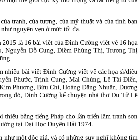
của tranh, của tượng, của mỹ thuật và của tình bạn
n như nguyên vẹn ở mức tối đa.
m 2015 là 16 bài viết của Đinh Cường viết về 16 họa
Đào, Nguyễn Đỗ Cung, Điềm Phùng Thị, Trương Thị
ũng.
 nhiều bài viết Đinh Cường viết về các họa sĩ/điêu
yễn Phước, Trịnh Cung, Mai Chửng, Lê Tài Điển,
ữ Kim Phượng, Bửu Chỉ, Hoàng Đăng Nhuận, Dương
Trong đó, Đinh Cường kể chuyện nhà thơ Du Tử Lê
i thiệu bằng tiếng Pháp cho lần triển lãm tranh sơn
 Cường tại Đại Học Duyên Hải 1974.
iên như một độc giả, và có những suy nghĩ không tìm