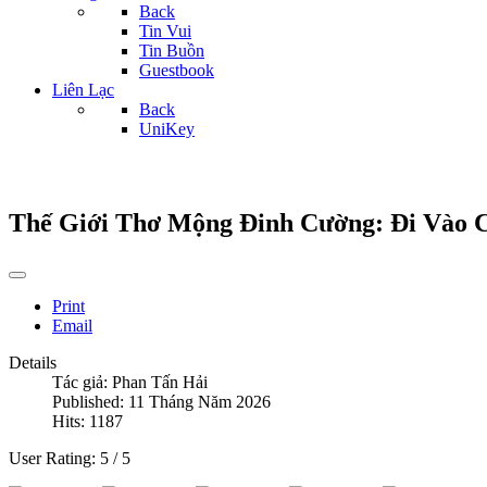
Back
Tin Vui
Tin Buồn
Guestbook
Liên Lạc
Back
UniKey
Thế Giới Thơ Mộng Đinh Cường: Đi Vào C
Print
Email
Details
Tác giả:
Phan Tấn Hải
Published: 11 Tháng Năm 2026
Hits: 1187
User Rating:
5
/
5