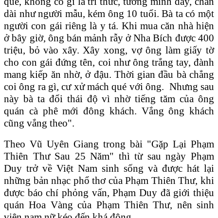
quê, không có gì là trí thức, tướng mình dây, chân
dài như người mẫu, kém ông 10 tuổi. Bà ta có một
người con gái riêng là y tá. Khi mua căn nhà hiện
ở bây giờ, ông bán mảnh rẫy ở Nha Bích được 400
triệu, bỏ vào xây. Xây xong, vợ ông làm giấy tờ
cho con gái đứng tên, coi như ông trắng tay, đành
mang kiếp ăn nhờ, ở đậu. Thời gian đầu bà chẳng
coi ông ra gì, cư xử mách qué với ông. Nhưng sau
này bà ta đổi thái độ vì nhờ tiếng tăm của ông
quán cà phê mới đông khách. Vắng ông khách
cũng vắng theo".
Theo Vũ Uyên Giang trong bài "Gặp Lại Phạm
Thiên Thư Sau 25 Năm" thì từ sau ngày Phạm
Duy trở về Việt Nam sinh sống và được hát lại
những bản nhạc phổ thơ của Phạm Thiên Thư, khi
được báo chí phỏng vấn, Phạm Duy đã giới thiệu
quán Hoa Vàng của Phạm Thiên Thư, nên sinh
viên nam nữ kéo đến khá đông.