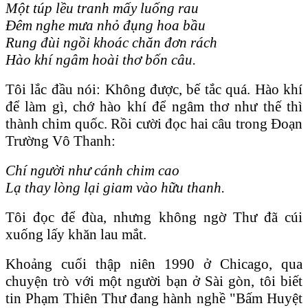
Một t
úp
lều tranh mấy luống rau
Đ
êm
nghe mưa nhỏ đụng hoa bầu
Rung đ
ùi
ngồi kho
á
c chăn đơn r
ách
H
ào
kh
í
ng
âm
ho
ài
thơ bốn c
âu
.
Tôi lắc đầu nói: Không được, bế tắc quá. Hào khí
để làm gì, chớ hào khí để ngâm thơ như thế thì
thành chim quốc. Rồi cười đọc hai câu trong Đoạn
Trường Vô Thanh:
Ch
í
người như c
ánh
chim cao
Lạ thay l
òng
lại giam v
ào
hữu thanh.
Tôi đọc để đùa, nhưng không ngờ Thư đã cúi
xuống lấy khăn lau mắt.
Khoảng cuối thập niên 1990 ở Chicago, qua
chuyện trò với một người bạn ở Sài gòn, tôi biết
tin Phạm Thiên Thư đang hành nghề "Bấm Huyệt