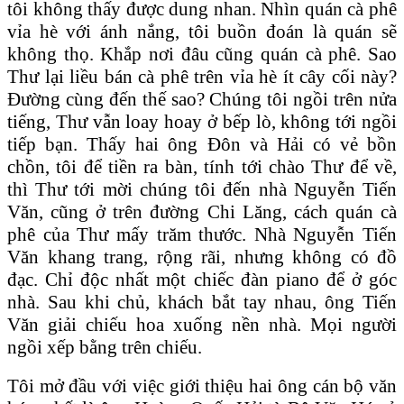
tôi không thấy được dung nhan. Nhìn quán cà phê
vỉa hè với ánh nắng, tôi buồn đoán là quán sẽ
không thọ. Khắp nơi đâu cũng quán cà phê. Sao
Thư lại liều bán cà phê trên vỉa hè ít cây cối này?
Đường cùng đến thế sao? Chúng tôi ngồi trên nửa
tiếng, Thư vẫn loay hoay ở bếp lò, không tới ngồi
tiếp bạn. Thấy hai ông Đôn và Hải có vẻ bồn
chồn, tôi để tiền ra bàn, tính tới chào Thư để về,
thì Thư tới mời chúng tôi đến nhà Nguyễn Tiến
Văn, cũng ở trên đường Chi Lăng, cách quán cà
phê của Thư mấy trăm thước. Nhà Nguyễn Tiến
Văn khang trang, rộng rãi, nhưng không có đồ
đạc. Chỉ độc nhất một chiếc đàn piano để ở góc
nhà. Sau khi chủ, khách bắt tay nhau, ông Tiến
Văn giải chiếu hoa xuống nền nhà. Mọi người
ngồi xếp bằng trên chiếu.
Tôi mở đầu với việc giới thiệu hai ông cán bộ văn