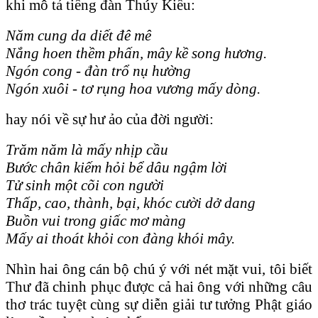
khi mô tả tiếng đàn Thúy Kiều:
Năm cung da diết đ
ê
m
ê
Nắng hoen thềm phấn, m
ây
kề song hương.
Ng
ón
cong - đ
àn
trổ nụ hường
Ng
ón
xu
ôi
- tơ rụng hoa vương mấy d
òng
.
hay nói về sự hư ảo của đời người:
Trăm năm l
à
mấy nhịp cầu
Bước ch
ân
kiếm hỏi bể d
âu
ngậm lời
Tử sinh một c
õi
con người
Thấp, cao, th
ành
, bại, kh
óc
cười dở dang
Buồn vui trong giấc mơ m
àng
Mấy ai tho
át
khỏi con đ
àng
kh
ói
m
ây
.
Nhìn hai ông cán bộ chú ý với nét mặt vui, tôi biết
Thư đã chinh phục được cả hai ông với những câu
thơ trác tuyệt cùng sự diễn giải tư tưởng Phật giáo