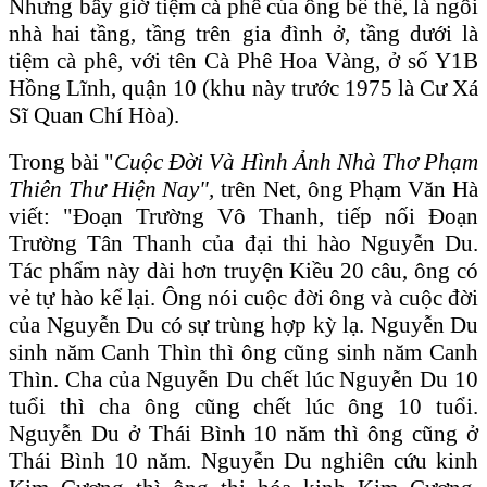
Nhưng bây giờ tiệm cà phê của ông bề thế, là ngôi
nhà hai tầng, tầng trên gia đình ở, tầng dưới là
tiệm cà phê, với tên Cà Phê Hoa Vàng, ở số Y1B
Hồng Lĩnh, quận 10 (khu này trước 1975 là Cư Xá
Sĩ Quan Chí Hòa).
Trong bài "
Cuộc Đời V
à
H
ình
Ảnh Nh
à
Thơ Phạm
Thi
ên
Thư Hiện Nay",
trên Net, ông Phạm Văn Hà
viết: "Đoạn Trường Vô Thanh, tiếp nối Đoạn
Trường Tân Thanh của đại thi hào Nguyễn Du.
Tác phẩm này dài hơn truyện Kiều 20 câu, ông có
vẻ tự hào kể lại. Ông nói cuộc đời ông và cuộc đời
của Nguyễn Du có sự trùng hợp kỳ lạ. Nguyễn Du
sinh năm Canh Thìn thì ông cũng sinh năm Canh
Thìn. Cha của Nguyễn Du chết lúc Nguyễn Du 10
tuổi thì cha ông cũng chết lúc ông 10 tuổi.
Nguyễn Du ở Thái Bình 10 năm thì ông cũng ở
Thái Bình 10 năm. Nguyễn Du nghiên cứu kinh