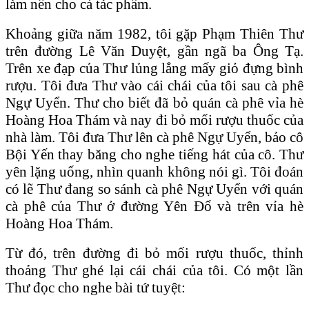
làm nền cho cả tác phẩm.
Khoảng giữa năm 1982, tôi gặp Phạm Thiên Thư
trên đường Lê Văn Duyệt, gần ngã ba Ông Tạ.
Trên xe đạp của Thư lủng lẳng mấy giỏ đựng bình
rượu. Tôi đưa Thư vào cái chái của tôi sau cà phê
Ngự Uyển. Thư cho biết đã bỏ quán cà phê vỉa hè
Hoàng Hoa Thám và nay đi bỏ mối rượu thuốc của
nhà làm. Tôi đưa Thư lên cà phê Ngự Uyển, bảo cô
Bội Yến thay băng cho nghe tiếng hát của cô. Thư
yên lặng uống, nhìn quanh không nói gì. Tôi đoán
có lẽ Thư đang so sánh cà phê Ngự Uyển với quán
cà phê của Thư ở đường Yên Đổ và trên vỉa hè
Hoàng Hoa Thám.
Từ đó, trên đường đi bỏ mối rượu thuốc, thỉnh
thoảng Thư ghé lại cái chái của tôi. Có một lần
Thư đọc cho nghe bài tứ tuyệt: