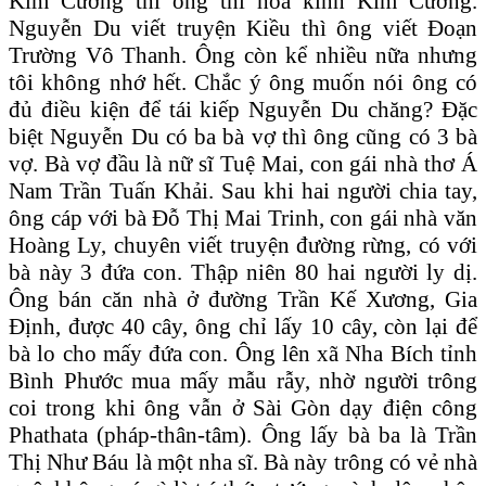
Kim Cương thì ông thi hóa kinh Kim Cương.
Nguyễn Du viết truyện Kiều thì ông viết Đoạn
Trường Vô Thanh. Ông còn kể nhiều nữa nhưng
tôi không nhớ hết. Chắc ý ông muốn nói ông có
đủ điều kiện để tái kiếp Nguyễn Du chăng? Đặc
biệt Nguyễn Du có ba bà vợ thì ông cũng có 3 bà
vợ. Bà vợ đầu là nữ sĩ Tuệ Mai, con gái nhà thơ Á
Nam Trần Tuấn Khải. Sau khi hai người chia tay,
ông cáp với bà Đỗ Thị Mai Trinh, con gái nhà văn
Hoàng Ly, chuyên viết truyện đường rừng, có với
bà này 3 đứa con. Thập niên 80 hai người ly dị.
Ông bán căn nhà ở đường Trần Kế Xương, Gia
Định, được 40 cây, ông chỉ lấy 10 cây, còn lại để
bà lo cho mấy đứa con. Ông lên xã Nha Bích tỉnh
Bình Phước mua mấy mẫu rẫy, nhờ người trông
coi trong khi ông vẫn ở Sài Gòn dạy điện công
Phathata (pháp-thân-tâm). Ông lấy bà ba là Trần
Thị Như Báu là một nha sĩ. Bà này trông có vẻ nhà