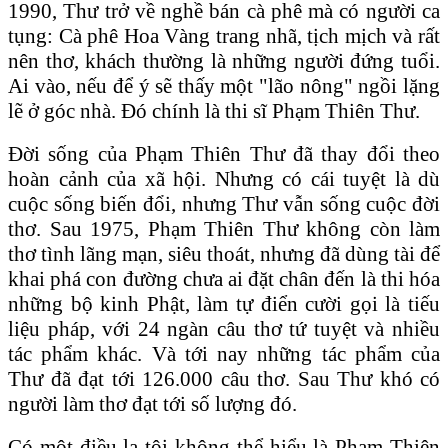
1990, Thư trở về nghề bán cà phê mà có người ca
tụng: Cà phê Hoa Vàng trang nhã, tịch mịch và rất
nên thơ, khách thường là những người đứng tuổi.
Ai vào, nếu để ý sẽ thấy một "lão nông" ngồi lặng
lẽ ở góc nhà. Đó chính là thi sĩ Phạm Thiên Thư.
Đời sống của Phạm Thiên Thư đã thay đổi theo
hoàn cảnh của xã hội. Nhưng có cái tuyệt là dù
cuộc sống biến đổi, nhưng Thư vẫn sống cuộc đời
thơ. Sau 1975, Phạm Thiên Thư không còn làm
thơ tình lãng mạn, siêu thoát, nhưng đã dùng tài để
khai phá con đường chưa ai đặt chân đến là thi hóa
những bộ kinh Phật, làm tự điển cười gọi là tiếu
liệu pháp, với 24 ngàn câu thơ tứ tuyệt và nhiều
tác phẩm khác. Và tới nay những tác phẩm của
Thư đã đạt tới 126.000 câu thơ. Sau Thư khó có
người làm thơ đạt tới số lượng đó.
Có một điều lạ tôi không thể hiểu là Phạm Thiên