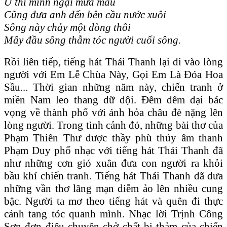
Ừ th
ì
m
ình
ngại mưa mau
Cũng đưa anh đến b
ên
cầu nước xu
ôi
S
ông
n
ày
chảy một d
òng
th
ôi
M
ây
đầu s
ông
thẫm t
óc
người cuối s
ông
.
Rồi liên tiếp, tiếng hát Thái Thanh lại đi vào lòng
người với Em Lễ Chùa Này, Gọi Em Là Đóa Hoa
Sầu... Thời gian những năm này, chiến tranh ở
miền Nam leo thang dữ dội. Đêm đêm đại bác
vọng về thành phố với ánh hỏa châu đè nặng lên
lòng người. Trong tình cảnh đó, những bài thơ của
Phạm Thiên Thư được thầy phù thủy âm thanh
Phạm Duy phổ nhạc với tiếng hát Thái Thanh đã
như những cơn gió xuân đưa con người ra khỏi
bầu khí chiến tranh. Tiếng hát Thái Thanh đã đưa
những vần thơ lãng mạn diễm ảo lên nhiều cung
bậc. Người ta mơ theo tiếng hát và quên đi thực
cảnh tang tóc quanh mình. Nhạc lời Trịnh Công
Sơn đơn điệu chuyên chở chất bi thảm của chiến