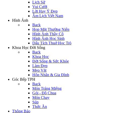
Lịch Sử
Vui Cười
Lời Hay Ý Đẹp
Âm Lịch Việt Nam
Hình Ảnh
Back
Họp Mặt Thường Niên
Hình Ảnh Thầy Cô
Hình Ảnh Học Sinh
Dấu Tích Thuở Học Trò
Khoa Học Đời Sống
Back
Khoa Học
Đời Sống & Sức Khỏe
Làm Đẹp
Mẹo Vặt
Hôn Nhân & Gia Đình
Góc Bếp TPH
Back
Món Tráng Miệng
Gỏi - Đồ Chua
Món Chay
Súp
Thức Ăn
Thông Báo