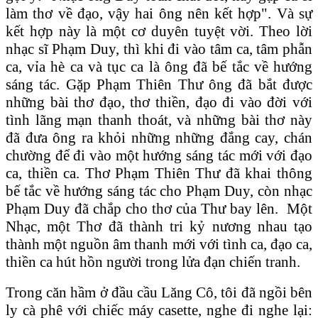
làm thơ về đạo, vậy hai ông nên kết hợp". Và sự
kết hợp này là một cơ duyên tuyệt vời. Theo lời
nhạc sĩ Phạm Duy, thì khi đi vào tâm ca, tâm phẫn
ca, vỉa hè ca và tục ca là ông đã bế tắc về hướng
sáng tác. Gặp Phạm Thiên Thư ông đã bắt được
những bài thơ đạo, thơ thiền, đạo đi vào đời với
tình lãng mạn thanh thoát, và những bài thơ này
đã đưa ông ra khỏi những những đắng cay, chán
chường để đi vào một hướng sáng tác mới với đạo
ca, thiền ca. Thơ Phạm Thiên Thư đã khai thông
bế tắc về hướng sáng tác cho Phạm Duy, còn nhạc
Phạm Duy đã chắp cho thơ của Thư bay lên. Một
Nhạc, một Thơ đã thành tri kỷ nương nhau tạo
thành một nguồn âm thanh mới với tình ca, đạo ca,
thiền ca hút hồn người trong lửa đạn chiến tranh.
Trong căn hầm ở đầu cầu Lăng Cô, tôi đã ngồi bên
ly cà phê với chiếc máy casette, nghe đi nghe lại: