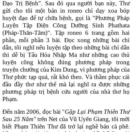
Đạo Trị Bệnh". Sau đó qua người bạn này, Thư
gửi cho tôi một bản in roneo chỉ dạy xoa bóp
huyệt đạo để tự chữa bệnh, gọi là "Phương Pháp
Luyện Tập Điện Công Dưỡng Sinh Phathata
(Pháp-Thân-Tâm)". Tập roneo 6 trang gồm hai
phần, mỗi phần 3 bài. Đọc xong những bài chỉ
dẫn, tôi nghĩ nếu luyện tập theo những bài chỉ dẫn
thì dễ bị Tẩu Hỏa Nhập Ma như những cao thủ
luyện công không đúng phương pháp trong
truyện chưởng của Kim Dung, vì phương pháp của
Thư phức tạp quá, rất khó theo. Và thầm phục cái
đầu đầy thơ như thế mà lại nghĩ ra được những
phương pháp trị bệnh cứu người của nhà thơ họ
Phạm.
Đến năm 2006, đọc bài "
Gặp Lại Phạm Thi
ên
Thư
Sau 25 Năm"
trên Net của Vũ Uyên Giang, tôi mới
biết Phạm Thiên Thư đã trở lại nghề bán cà phê.