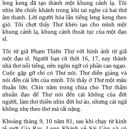
leng keng đã tạo thành một khung cảnh lạ. Tôi
nhìn lên chiếc khánh trong khi tai nghe cả hai thứ
âm thanh. Lời người hòa lẫn tiếng leng keng theo
gió. Tôi chợt thấy Thư khéo tạo cho mình một
khung cảnh lạ, khung cảnh thoát tục của một đạo
sĩ.
Tôi từ giã Phạm Thiên Thư với hình ảnh từ giã
một đạo sĩ. Người bạn cũ thời 16, 17, nay thành
nhà thơ nổi tiếng, nên ngôn ngữ có phần cao ngạo.
Cuộc gặp gỡ chỉ có Thư nói. Thư diễn giảng và
nói đến cái lớn của mình. Tôi thấy ở Thư một mâu
thuẫn lớn. Chín năm trong chùa cho Thư thấm
nhuần đạo để Thư nói đến cái không của đời
người, làm thơ thiền nhìn đời hư ảo, nhưng cái ngã
không nhẹ theo thơ mà rất nặng.
Khoảng tháng 9, 10 năm 81, sau khi chạy từ kinh
tế mới Gia Ray, Long Khánh về Sài Gòn và có