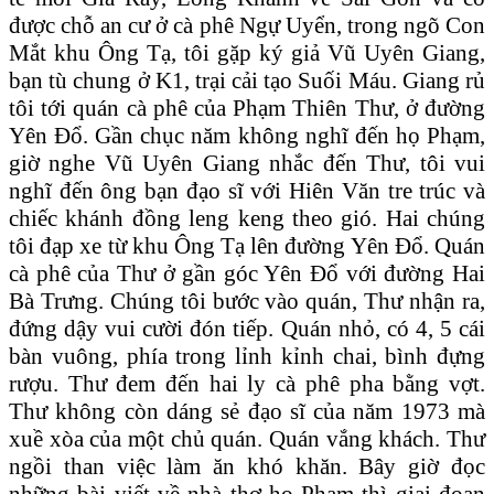
được chỗ an cư ở cà phê Ngự Uyển, trong ngõ Con
Mắt khu Ông Tạ, tôi gặp ký giả Vũ Uyên Giang,
bạn tù chung ở K1, trại cải tạo Suối Máu. Giang rủ
tôi tới quán cà phê của Phạm Thiên Thư, ở đường
Yên Đổ. Gần chục năm không nghĩ đến họ Phạm,
giờ nghe Vũ Uyên Giang nhắc đến Thư, tôi vui
nghĩ đến ông bạn đạo sĩ với Hiên Văn tre trúc và
chiếc khánh đồng leng keng theo gió. Hai chúng
tôi đạp xe từ khu Ông Tạ lên đường Yên Đổ. Quán
cà phê của Thư ở gần góc Yên Đổ với đường Hai
Bà Trưng. Chúng tôi bước vào quán, Thư nhận ra,
đứng dậy vui cười đón tiếp. Quán nhỏ, có 4, 5 cái
bàn vuông, phía trong lỉnh kỉnh chai, bình đựng
rượu. Thư đem đến hai ly cà phê pha bằng vợt.
Thư không còn dáng sẻ đạo sĩ của năm 1973 mà
xuề xòa của một chủ quán. Quán vắng khách. Thư
ngồi than việc làm ăn khó khăn. Bây giờ đọc
những bài viết về nhà thơ họ Phạm thì giai đoạn