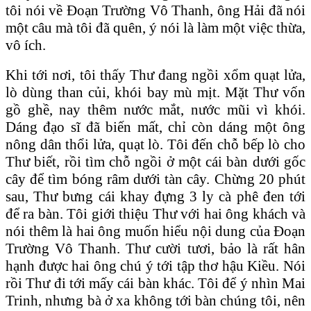
tôi nói về Đoạn Trường Vô Thanh, ông Hải đã nói
một câu mà tôi đã quên, ý nói là làm một việc thừa,
vô ích.
Khi tới nơi, tôi thấy Thư đang ngồi xổm quạt lửa,
lò dùng than củi, khói bay mù mịt. Mặt Thư vốn
gồ ghề, nay thêm nước mắt, nước mũi vì khói.
Dáng đạo sĩ đã biến mất, chỉ còn dáng một ông
nông dân thổi lửa, quạt lò. Tôi đến chỗ bếp lò cho
Thư biết, rồi tìm chỗ ngồi ở một cái bàn dưới gốc
cây để tìm bóng râm dưới tàn cây. Chừng 20 phút
sau, Thư bưng cái khay đựng 3 ly cà phê đen tới
để ra bàn. Tôi giới thiệu Thư với hai ông khách và
nói thêm là hai ông muốn hiểu nội dung của Đoạn
Trường Vô Thanh. Thư cười tươi, bảo là rất hân
hạnh được hai ông chú ý tới tập thơ hậu Kiều. Nói
rồi Thư đi tới mấy cái bàn khác. Tôi để ý nhìn Mai
Trinh, nhưng bà ở xa không tới bàn chúng tôi, nên