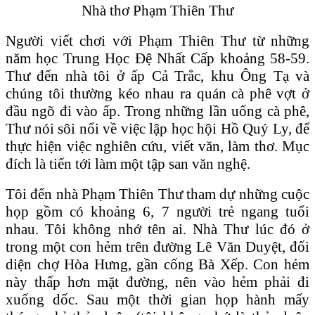
Nhà thơ Phạm Thiên Thư
Người viết chơi với Phạm Thiên Thư từ những
năm học Trung Học Đệ Nhất Cấp khoảng 58-59.
Thư đến nhà tôi ở ấp Cả Trắc, khu Ông Tạ và
chúng tôi thường kéo nhau ra quán cà phê vợt ở
đầu ngõ đi vào ấp. Trong những lần uống cà phê,
Thư nói sôi nổi về việc lập học hội Hồ Quý Ly, để
thực hiện việc nghiên cứu, viết văn, làm thơ. Mục
đích là tiến tới làm một tập san văn nghệ.
Tôi đến nhà Phạm Thiên Thư tham dự những cuộc
họp gồm có khoảng 6, 7 người trẻ ngang tuổi
nhau. Tôi không nhớ tên ai. Nhà Thư lúc đó ở
trong một con hẻm trên đường Lê Văn Duyệt, đối
diện chợ Hòa Hưng, gần cống Bà Xếp. Con hẻm
này thấp hơn mặt đường, nên vào hẻm phải đi
xuống dốc. Sau một thời gian họp hành mấy