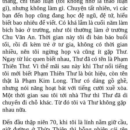
tháng, chỉ thảo luận (tôi không nhớ là thảo luận
gì), nhưng không làm gì. Chuyện tất nhiên, vì các
bạn đến họp cũng đang học đệ ngũ, đệ tứ, hiểu
biết bao nhiêu để viết. Có khá lắm là cuối năm làm
bích báo ở trường, như tôi thường làm ở trường
Chu Văn An. Thời gian này tôi đi bán báo buổi
tối, rồi đi kèm trẻ ở tư gia, không có thời gian
nhiều, nên tôi ngừng họp và cũng ít gặp Thư.
Ngay từ lúc quen biết nhau, Thư đã có tên là Phạm
Thiên Thư. Vì thế mãi sau này khi Thư nổi tiếng
tôi mới biết Phạm Thiên Thư là bút hiệu, còn tên
thật là Phạm Kim Long. Thư có dáng gồ ghề,
nhưng nói năng hoạt bát với tiếng cười xuề xòa.
Một thời gian sau tôi tới nhà Thư thì Thư đã di
chuyển đi chỗ khác. Từ đó tôi và Thư không gặp
nhau nữa.
Đến đầu thập niên 70, khi tôi là lính nằm giữ cầu,
giữ đường ở Thừa Thiên thì bỗng nhiên cái tên