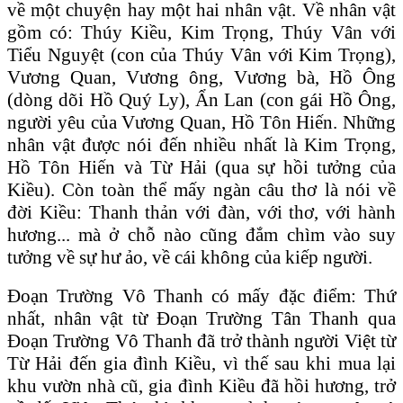
về một chuyện hay một hai nhân vật. Về nhân vật
gồm có: Thúy Kiều, Kim Trọng, Thúy Vân với
Tiểu Nguyệt (con của Thúy Vân với Kim Trọng),
Vương Quan, Vương ông, Vương bà, Hồ Ông
(dòng dõi Hồ Quý Ly), Ẩn Lan (con gái Hồ Ông,
người yêu của Vương Quan, Hồ Tôn Hiến. Những
nhân vật được nói đến nhiều nhất là Kim Trọng,
Hồ Tôn Hiến và Từ Hải (qua sự hồi tưởng của
Kiều). Còn toàn thể mấy ngàn câu thơ là nói về
đời Kiều: Thanh thản với đàn, với thơ, với hành
hương... mà ở chỗ nào cũng đắm chìm vào suy
tưởng về sự hư ảo, về cái không của kiếp người.
Đoạn Trường Vô Thanh có mấy đặc điểm: Thứ
nhất, nhân vật từ Đoạn Trường Tân Thanh qua
Đoạn Trường Vô Thanh đã trở thành người Việt từ
Từ Hải đến gia đình Kiều, vì thế sau khi mua lại
khu vườn nhà cũ, gia đình Kiều đã hồi hương, trở