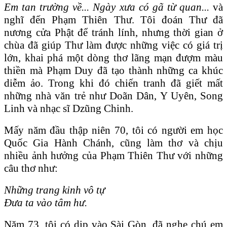
Em tan trường về... Ngày xưa có gã từ quan...
và
nghĩ đến Phạm Thiên Thư. Tôi đoán Thư đã
nương cửa Phật để tránh lính, nhưng thời gian ở
chùa đã giúp Thư làm được những việc có giá trị
lớn, khai phá một dòng thơ lãng mạn đượm màu
thiền mà Phạm Duy đã tạo thành những ca khúc
diễm ảo. Trong khi đó chiến tranh đã giết mất
những nhà văn trẻ như Doãn Dân, Y Uyên, Song
Linh và nhạc sĩ Dzũng Chinh.
Mấy năm đầu thập niên 70, tôi có người em học
Quốc Gia Hành Chánh, cũng làm thơ và chịu
nhiều ảnh hưởng của Phạm Thiên Thư với những
câu thơ như:
Những trang kinh v
ô
tự
Đưa ta v
ào
t
âm
hư.
Năm 73, tôi có dịp vào Sài Gòn, đã nghe chú em