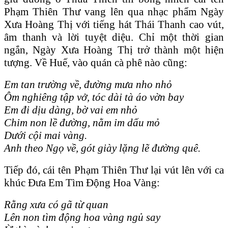
Phạm Thiên Thư vang lên qua nhạc phẩm Ngày
Xưa Hoàng Thị với tiếng hát Thái Thanh cao vút,
âm thanh và lời tuyệt diệu. Chỉ một thời gian
ngắn, Ngày Xưa Hoàng Thị trở thành một hiện
tượng. Về Huế, vào quán cà phê nào cũng:
Em tan trường về, đường mưa nho nhỏ
Ôm
nghi
êng
tập vở, t
óc
d
ài
t
à
áo
vờn bay
Em đi dịu d
àng
, bờ vai em nhỏ
Chim non lề đường, nằm im dấu mỏ
Dưới cội mai v
àng
.
Anh theo Ngọ về, g
ót
gi
ày
lặng lẽ đường qu
ê
.
Tiếp đó, cái tên Phạm Thiên Thư lại vút lên với ca
khúc Đưa Em Tìm Động Hoa Vàng:
Rằng xưa c
ó
g
ã
từ quan
L
ên
non t
ìm
động hoa v
àng
ngủ say