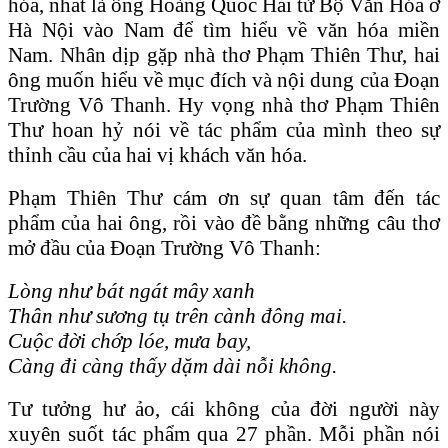
hóa, nhất là ông Hoàng Quốc Hải từ Bộ Văn Hóa ở
Hà Nội vào Nam để tìm hiểu về văn hóa miền
Nam. Nhân dịp gặp nhà thơ Phạm Thiên Thư, hai
ông muốn hiểu về mục đích và nội dung của Đoạn
Trường Vô Thanh. Hy vọng nhà thơ Phạm Thiên
Thư hoan hỷ nói về tác phẩm của mình theo sự
thỉnh cầu của hai vị khách văn hóa.
Phạm Thiên Thư cám ơn sự quan tâm đến tác
phẩm của hai ông, rồi vào đề bằng những câu thơ
mở đầu của Đoạn Trường Vô Thanh:
L
òng
như b
át
ng
át
m
ây
xanh
Th
ân
như sương tụ tr
ên
c
ành
đ
ông
mai.
Cuộc đời chớp l
óe
, mưa bay,
C
àng
đi c
àng
thấy dặm d
ài
nỗi kh
ông
.
Tư tưởng hư ảo, cái không của đời người này
xuyên suốt tác phẩm qua 27 phần. Mỗi phần nói