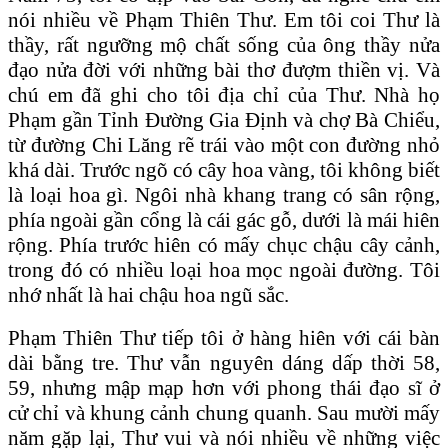
nói nhiều về Phạm Thiên Thư. Em tôi coi Thư là
thầy, rất ngưỡng mộ chất sống của ông thầy nửa
đạo nửa đời với những bài thơ đượm thiền vị. Và
chú em đã ghi cho tôi địa chỉ của Thư. Nhà họ
Phạm gần Tỉnh Đường Gia Định và chợ Bà Chiểu,
từ đường Chi Lăng rẽ trái vào một con đường nhỏ
khá dài. Trước ngõ có cây hoa vàng, tôi không biết
là loại hoa gì. Ngôi nhà khang trang có sân rộng,
phía ngoài gần cổng là cái gác gỗ, dưới là mái hiên
rộng. Phía trước hiên có mấy chục chậu cây cảnh,
trong đó có nhiều loại hoa mọc ngoài đường. Tôi
nhớ nhất là hai chậu hoa ngũ sắc.
Phạm Thiên Thư tiếp tôi ở hàng hiên với cái bàn
dài bằng tre. Thư vẫn nguyên dáng dấp thời 58,
59, nhưng mập mạp hơn với phong thái đạo sĩ ở
cử chỉ và khung cảnh chung quanh. Sau mười mấy
năm gặp lại, Thư vui và nói nhiều về những việc