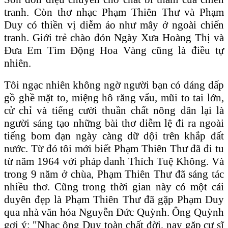
tranh. Còn thơ nhạc Phạm Thiên Thư và Phạm
Duy có thiền vị diễm ảo như mây ở ngoài chiến
tranh. Giới trẻ chào đón Ngày Xưa Hoàng Thị và
Đưa Em Tìm Động Hoa Vàng cũng là điều tự
nhiên.
Tôi ngạc nhiên không ngờ người bạn có dáng dấp
gồ ghề mặt to, miệng hô răng vẩu, mũi to tai lớn,
cử chỉ và tiếng cười thuần chất nông dân lại là
người sáng tạo những bài thơ diễm lệ đi ra ngoài
tiếng bom đạn ngày càng dữ dội trên khắp đất
nước. Từ đó tôi mới biết Phạm Thiên Thư đã đi tu
từ năm 1964 với pháp danh Thích Tuệ Không. Và
trong 9 năm ở chùa, Phạm Thiên Thư đã sáng tác
nhiều thơ. Cũng trong thời gian này có một cái
duyên đẹp là Phạm Thiên Thư đã gặp Phạm Duy
qua nhà văn hóa Nguyễn Đức Quỳnh. Ông Quỳnh
gợi ý: "Nhạc ông Duy toàn chất đời, nay gặp cư sĩ