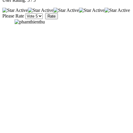
User Rating:
5
/
5
Please Rate