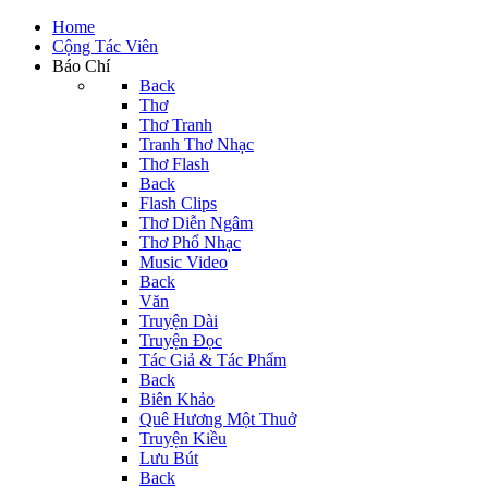
Home
Cộng Tác Viên
Báo Chí
Back
Thơ
Thơ Tranh
Tranh Thơ Nhạc
Thơ Flash
Back
Flash Clips
Thơ Diễn Ngâm
Thơ Phổ Nhạc
Music Video
Back
Văn
Truyện Dài
Truyện Đọc
Tác Giả & Tác Phẩm
Back
Biên Khảo
Quê Hương Một Thuở
Truyện Kiều
Lưu Bút
Back