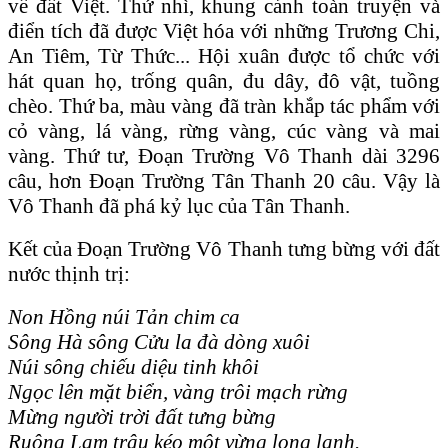
về đất Việt. Thứ nhì, khung cảnh toàn truyện và
điển tích đã được Việt hóa với những Trương Chi,
An Tiêm, Từ Thức... Hội xuân được tổ chức với
hát quan họ, trống quân, đu dây, đô vật, tuồng
chèo. Thứ ba, màu vàng đã tràn khắp tác phẩm với
cỏ vàng, lá vàng, rừng vàng, cúc vàng và mai
vàng. Thứ tư, Đoạn Trường Vô Thanh dài 3296
câu, hơn Đoạn Trường Tân Thanh 20 câu. Vậy là
Vô Thanh đã phá kỷ lục của Tân Thanh.
Kết của Đoạn Trường Vô Thanh tưng bừng với đất
nước thịnh trị:
Non Hồng n
úi
Tản chim ca
S
ông
H
à
s
ông
Cửu la đ
à
d
òng
xu
ôi
N
úi
s
ông
chiếu diệu tinh kh
ôi
Ngọc l
ên
mặt biển, v
àng
tr
ôi
mạch rừng
Mừng người trời đất tưng bừng
Ruộng Lam tr
âu
k
éo
một vừng long lanh.