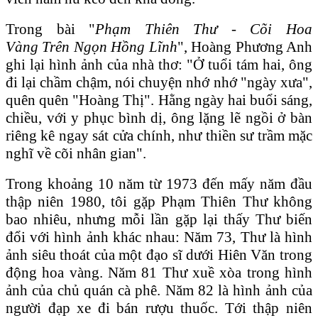
Trong bài "
Phạm Thi
ên
Thư - C
õi
Hoa
V
àng
Tr
ên
Ngọn Hồng Lĩnh
", Hoàng Phương Anh
ghi lại hình ảnh của nhà thơ: "Ở tuổi tám hai, ông
đi lại chầm chậm, nói chuyện nhớ nhớ "ngày xưa",
quên quên "Hoàng Thị". Hằng ngày hai buổi sáng,
chiều, với y phục bình dị, ông lặng lẽ ngồi ở bàn
riêng kê ngay sát cửa chính, như thiền sư trầm mặc
nghĩ về cõi nhân gian".
Trong khoảng 10 năm từ 1973 đến mấy năm đầu
thập niên 1980, tôi gặp Phạm Thiên Thư không
bao nhiêu, nhưng mỗi lần gặp lại thấy Thư biến
đổi với hình ảnh khác nhau: Năm 73, Thư là hình
ảnh siêu thoát của một đạo sĩ dưới Hiên Văn trong
động hoa vàng. Năm 81 Thư xuề xòa trong hình
ảnh của chủ quán cà phê. Năm 82 là hình ảnh của
người đạp xe đi bán rượu thuốc. Tới thập niên