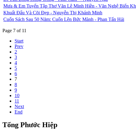
Mưa & Em Tuyển Tập Thơ Văn Lê Minh Hiền - Văn Nghệ Biển Kh
Khuất Đẩu Và Cõi Đẹp - Nguyễn Thị Khánh Minh
Cuốn Sách Sau 50 Năm: Cuốn Lên Bức Mành - Phan Tấn Hải
Page 7 of 11
Start
Prev
2
3
4
5
6
7
8
9
10
11
Next
End
Tống Phước Hiệp