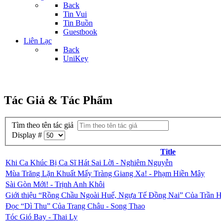
Back
Tin Vui
Tin Buồn
Guestbook
Liên Lạc
Back
UniKey
Tác Giả & Tác Phẩm
Tìm theo tên tác giả
Display #
Title
Khi Ca Khúc Bị Ca Sĩ Hát Sai Lời - Nghiêm Nguyễn
Mùa Trăng Lặn Khuất Mấy Tràng Giang Xa! - Phạm Hiền Mây
Sài Gòn Mới! - Trịnh Anh Khôi
Giới thiệu “Rồng Chầu Ngoài Huế, Ngựa Tế Đồng Nai” Của Trần H
Đọc “Dì Thu” Của Trang Châu - Song Thao
Tóc Gió Bay - Thai Ly