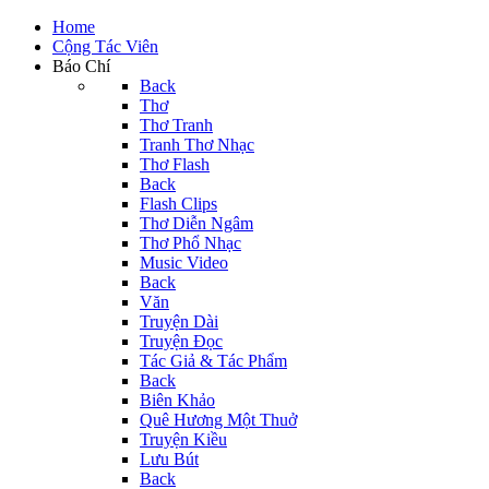
Home
Cộng Tác Viên
Báo Chí
Back
Thơ
Thơ Tranh
Tranh Thơ Nhạc
Thơ Flash
Back
Flash Clips
Thơ Diễn Ngâm
Thơ Phổ Nhạc
Music Video
Back
Văn
Truyện Dài
Truyện Đọc
Tác Giả & Tác Phẩm
Back
Biên Khảo
Quê Hương Một Thuở
Truyện Kiều
Lưu Bút
Back