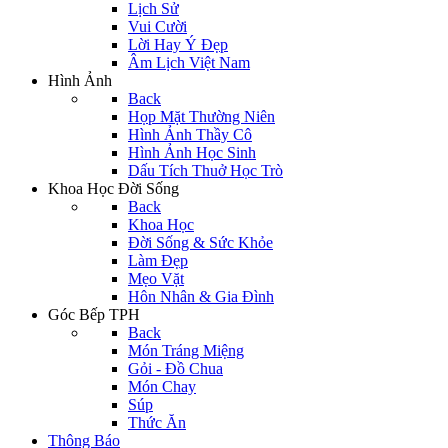
Lịch Sử
Vui Cười
Lời Hay Ý Đẹp
Âm Lịch Việt Nam
Hình Ảnh
Back
Họp Mặt Thường Niên
Hình Ảnh Thầy Cô
Hình Ảnh Học Sinh
Dấu Tích Thuở Học Trò
Khoa Học Đời Sống
Back
Khoa Học
Đời Sống & Sức Khỏe
Làm Đẹp
Mẹo Vặt
Hôn Nhân & Gia Đình
Góc Bếp TPH
Back
Món Tráng Miệng
Gỏi - Đồ Chua
Món Chay
Súp
Thức Ăn
Thông Báo