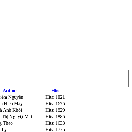
Author
Hits
hiêm Nguyễn
Hits: 1821
ạm Hiền Mây
Hits: 1675
nh Anh Khôi
Hits: 1829
n Thị Nguyệt Mai
Hits: 1885
ng Thao
Hits: 1633
i Ly
Hits: 1775