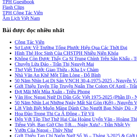
TPH
Guestbook
Flash
Clips
TPH
Cộng Tác Viên
Âm Lịch
Việt Nam
Bài được đọc nhiều nhất
Cộng Tác Viên
Sơ Lược Về Trường Tống Phước Hiệp Qua Các Thời Đại
Hình Thẻ Học Sinh Của CHSTPH Nhiều Niên Khóa
Không Còn Được Thấy Ca Sĩ Trung Chỉnh Trên Sân Khấu - 
Chuyện Lừa Đảo - Trần Thị Nguyệt Mai
Thơ Viết Trước Giao Thừa - Kha Ly Chàm
Nhà Văn An Khê Một Tấm Lòng - Đỗ Bình
50 Năm Nhìn Lại Di Sản VNCH 30-4-1975-2025 - Nguyễn V
Giới Thiệu Tuyển Tập Truyện Ngắn The Colors Of April - Trầ
Đợi Mãi Một Mùa Xuân - Triều Phong
Văn Học Ngoại Ngữ Di Dân Gốc Việt 1975-2025 (Phần II) - 
50 Năm Nhìn Lại Những Ngày Mất Sài Gòn (Kết) - Nguyễn 
Lời Vĩnh Biệt Muộn Màng Dành Cho Người Bạn Nhảy Dù - 
Hoa Đào Trong Thi Ca Á Đông - Từ Vũ
Đến Với Tập Thơ Thứ Hai Của Hoàng Uyển Văn - Hoàng Thị
Tiếng Việt, Bao Giờ Cho Tới… Ngày Xưa? - Trần Nhật Vy
Vườn Của Ngoại - Thủy Như
Giới Thiệu Tạp Chí Ngôn Ngữ Số 36 – Tháng 3-2025 & Giới