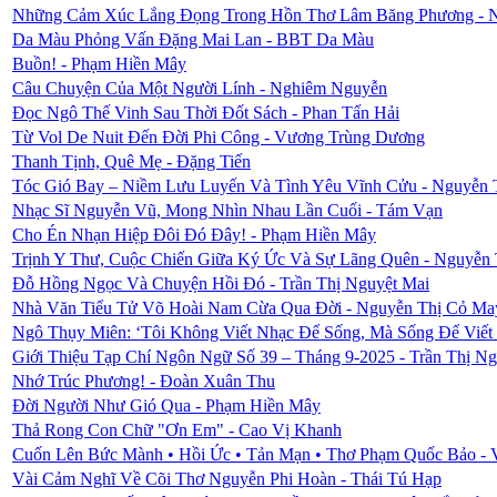
Những Cảm Xúc Lắng Đọng Trong Hồn Thơ Lâm Băng Phương - 
Da Màu Phỏng Vấn Đặng Mai Lan - BBT Da Màu
Buồn! - Phạm Hiền Mây
Câu Chuyện Của Một Người Lính - Nghiêm Nguyễn
Đọc Ngô Thế Vinh Sau Thời Đốt Sách - Phan Tấn Hải
Từ Vol De Nuit Đến Đời Phi Công - Vương Trùng Dương
Thanh Tịnh, Quê Mẹ - Đặng Tiến
Tóc Gió Bay – Niềm Lưu Luyến Và Tình Yêu Vĩnh Cửu - Nguyễn 
Nhạc Sĩ Nguyễn Vũ, Mong Nhìn Nhau Lần Cuối - Tám Vạn
Cho Én Nhạn Hiệp Đôi Đó Đây! - Phạm Hiền Mây
Trịnh Y Thư, Cuộc Chiến Giữa Ký Ức Và Sự Lãng Quên - Nguyễn
Đỗ Hồng Ngọc Và Chuyện Hồi Đó - Trần Thị Nguyệt Mai
Nhà Văn Tiểu Tử Võ Hoài Nam Cừa Qua Đời - Nguyễn Thị Cỏ Ma
Ngô Thụy Miên: ‘Tôi Không Viết Nhạc Để Sống, Mà Sống Để Viết
Giới Thiệu Tạp Chí Ngôn Ngữ Số 39 – Tháng 9-2025 - Trần Thị Ng
Nhớ Trúc Phương! - Đoàn Xuân Thu
Đời Người Như Gió Qua - Phạm Hiền Mây
Thả Rong Con Chữ "Ơn Em" - Cao Vị Khanh
Cuốn Lên Bức Mành • Hồi Ức • Tản Mạn • Thơ Phạm Quốc Bảo - 
Vài Cảm Nghĩ Về Cõi Thơ Nguyễn Phi Hoàn - Thái Tú Hạp