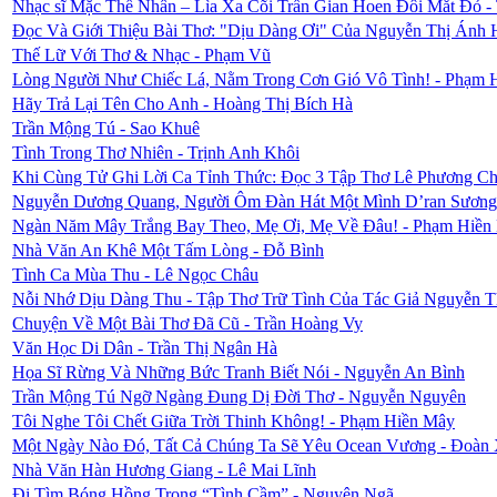
Nhạc sĩ Mặc Thế Nhân – Lìa Xa Cõi Trần Gian Hoen Đôi Mắt Đỏ 
Đọc Và Giới Thiệu Bài Thơ: "Dịu Dàng Ơi" Của Nguyễn Thị Ánh 
Thế Lữ Với Thơ & Nhạc - Phạm Vũ
Lòng Người Như Chiếc Lá, Nằm Trong Cơn Gió Vô Tình! - Phạm 
Hãy Trả Lại Tên Cho Anh - Hoàng Thị Bích Hà
Trần Mộng Tú - Sao Khuê
Tình Trong Thơ Nhiên - Trịnh Anh Khôi
Khi Cùng Tử Ghi Lời Ca Tỉnh Thức: Đọc 3 Tập Thơ Lê Phương Ch
Nguyễn Dương Quang, Người Ôm Đàn Hát Một Mình D’ran Sương 
Ngàn Năm Mây Trắng Bay Theo, Mẹ Ơi, Mẹ Về Đâu! - Phạm Hiền
Nhà Văn An Khê Một Tấm Lòng - Đỗ Bình
Tình Ca Mùa Thu - Lê Ngọc Châu
Nỗi Nhớ Dịu Dàng Thu - Tập Thơ Trữ Tình Của Tác Giả Nguyễn T
Chuyện Về Một Bài Thơ Đã Cũ - Trần Hoàng Vy
Văn Học Di Dân - Trần Thị Ngân Hà
Họa Sĩ Rừng Và Những Bức Tranh Biết Nói - Nguyễn An Bình
Trần Mộng Tú Ngỡ Ngàng Đung Dị Đời Thơ - Nguyễn Nguyên
Tôi Nghe Tôi Chết Giữa Trời Thinh Không! - Phạm Hiền Mây
Một Ngày Nào Đó, Tất Cả Chúng Ta Sẽ Yêu Ocean Vương - Đoàn
Nhà Văn Hàn Hương Giang - Lê Mai Lĩnh
Đi Tìm Bóng Hồng Trong “Tình Cầm” - Nguyên Ngã