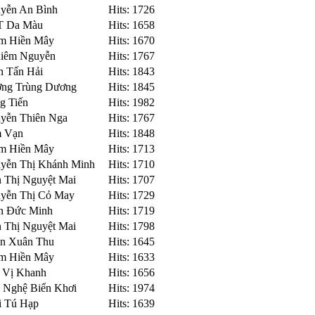
uyễn An Bình
Hits: 1726
BT Da Màu
Hits: 1658
ạm Hiền Mây
Hits: 1670
hiêm Nguyễn
Hits: 1767
n Tấn Hải
Hits: 1843
ơng Trùng Dương
Hits: 1845
g Tiến
Hits: 1982
uyễn Thiên Nga
Hits: 1767
m Vạn
Hits: 1848
ạm Hiền Mây
Hits: 1713
uyễn Thị Khánh Minh
Hits: 1710
n Thị Nguyệt Mai
Hits: 1707
uyễn Thị Cỏ May
Hits: 1729
an Đức Minh
Hits: 1719
n Thị Nguyệt Mai
Hits: 1798
àn Xuân Thu
Hits: 1645
ạm Hiền Mây
Hits: 1633
o Vị Khanh
Hits: 1656
n Nghệ Biển Khơi
Hits: 1974
ái Tú Hạp
Hits: 1639