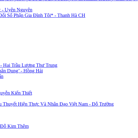
c - Uyên Nguyên
i Số Phận Gia Đình Tôi* - Thanh Hà CH
 - Hai Trầu Lương Thư Trung
hân Dung’ - Hồng Hải
ấn
uyễn Kiến Thiết
u Thuyết Hiện Thực Và Nhân Đạo Việt Nam - Đỗ Trường
- Đỗ Kim Thêm