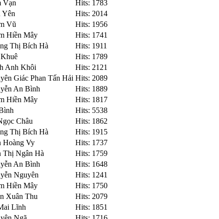
m Vạn
Hits: 1783
u Yên
Hits: 2014
ạm Vũ
Hits: 1956
ạm Hiền Mây
Hits: 1741
àng Thị Bích Hà
Hits: 1911
o Khuê
Hits: 1789
nh Anh Khôi
Hits: 2121
uyên Giác Phan Tấn Hải
Hits: 2089
uyễn An Bình
Hits: 1889
ạm Hiền Mây
Hits: 1817
 Bình
Hits: 5538
 Ngọc Châu
Hits: 1862
àng Thị Bích Hà
Hits: 1915
ần Hoàng Vy
Hits: 1737
ần Thị Ngân Hà
Hits: 1759
uyễn An Bình
Hits: 1648
uyễn Nguyên
Hits: 1241
ạm Hiền Mây
Hits: 1750
àn Xuân Thu
Hits: 2079
Mai Lĩnh
Hits: 1851
uyên Ngã
Hits: 1716