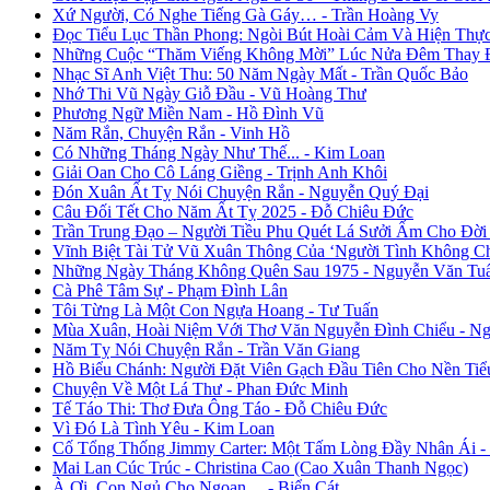
Xứ Người, Có Nghe Tiếng Gà Gáy… - Trần Hoàng Vy
Đọc Tiểu Lục Thần Phong: Ngòi Bút Hoài Cảm Và Hiện Thự
Những Cuộc “Thăm Viếng Không Mời” Lúc Nửa Đêm Thay Đổ
Nhạc Sĩ Anh Việt Thu: 50 Năm Ngày Mất - Trần Quốc Bảo
Nhớ Thi Vũ Ngày Giỗ Đầu - Vũ Hoàng Thư
Phương Ngữ Miền Nam - Hồ Đình Vũ
Năm Rắn, Chuyện Rắn - Vinh Hồ
Có Những Tháng Ngày Như Thế... - Kim Loan
Giải Oan Cho Cô Láng Giềng - Trịnh Anh Khôi
Đón Xuân Ất Tỵ Nói Chuyện Rắn - Nguyễn Quý Đại
Câu Đối Tết Cho Năm Ất Tỵ 2025 - Đỗ Chiêu Đức
Trần Trung Đạo – Người Tiều Phu Quét Lá Sưởi Ấm Cho Đời
Vĩnh Biệt Tài Tử Vũ Xuân Thông Của ‘Người Tình Không C
Những Ngày Tháng Không Quên Sau 1975 - Nguyễn Văn Tu
Cà Phê Tâm Sự - Phạm Đình Lân
Tôi Từng Là Một Con Ngựa Hoang - Tư Tuấn
Mùa Xuân, Hoài Niệm Với Thơ Văn Nguyễn Đình Chiểu - Ng
Năm Tỵ Nói Chuyện Rắn - Trần Văn Giang
Hồ Biểu Chánh: Người Đặt Viên Gạch Đầu Tiên Cho Nền Tiể
Chuyện Về Một Lá Thư - Phan Đức Minh
Tế Táo Thi: Thơ Đưa Ông Táo - Đỗ Chiêu Đức
Vì Đó Là Tình Yêu - Kim Loan
Cố Tổng Thống Jimmy Carter: Một Tấm Lòng Đầy Nhân Ái 
Mai Lan Cúc Trúc - Christina Cao (Cao Xuân Thanh Ngọc)
À Ơi, Con Ngủ Cho Ngoan… - Biển Cát