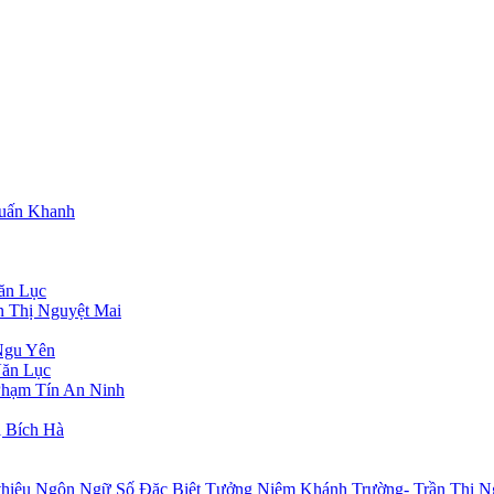
Tuấn Khanh
ăn Lục
n Thị Nguyệt Mai
Ngu Yên
Văn Lục
Phạm Tín An Ninh
 Bích Hà
 thiệu Ngôn Ngữ Số Đặc Biệt Tưởng Niệm Khánh Trường- Trần Thị N