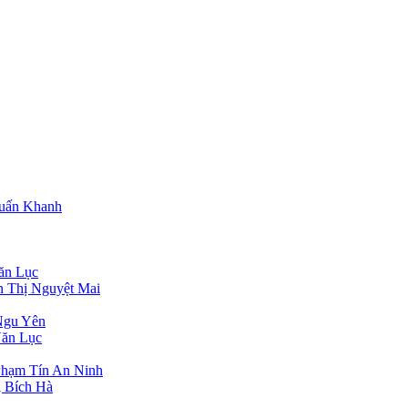
Tuấn Khanh
ăn Lục
n Thị Nguyệt Mai
Ngu Yên
Văn Lục
Phạm Tín An Ninh
 Bích Hà