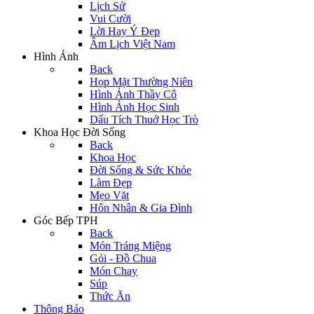
Lịch Sử
Vui Cười
Lời Hay Ý Đẹp
Âm Lịch Việt Nam
Hình Ảnh
Back
Họp Mặt Thường Niên
Hình Ảnh Thầy Cô
Hình Ảnh Học Sinh
Dấu Tích Thuở Học Trò
Khoa Học Đời Sống
Back
Khoa Học
Đời Sống & Sức Khỏe
Làm Đẹp
Mẹo Vặt
Hôn Nhân & Gia Đình
Góc Bếp TPH
Back
Món Tráng Miệng
Gỏi - Đồ Chua
Món Chay
Súp
Thức Ăn
Thông Báo