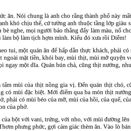
thức ăn. Nói chung là anh cho rằng thành phố này m
anh khó chịu thế, cứ tưởng anh thuộc tầng lớp giàu 
n bè nghe, mọi người bảo thằng đấy làm màu, nổ cho
ểu làm bộ làm tịch hợm mình. Kiểu đó xưa rồi Diễm!
 tui, một quán ăn để hấp dẫn thực khách, phải có mù
 ngoài mặt tiền, khói bay, mùi thịt, mùi mỡ quyện v
i ngay một dĩa. Quán bún chả, cũng thịt nướng, như
ấm mùi của thịt nồng gia vị. Đến quán thịt chó, c
ớng có mùi đặc biệt. Mới điểm qua ba món thịt nướn
phở, phải có mùi béo của mỡ, mùi của hồi, của quế,
gon của phở.
của bột với vani, trứng, với nho, với mùi đường lên m
Thơm phưng phức, gợi cảm giác thèm ăn. Vào lò bán