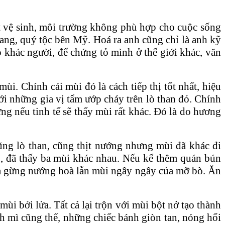
ất vệ sinh, môi trường không phù hợp cho cuộc sống
sang, quý tộc bên Mỹ. Hoá ra anh cũng chỉ là anh kỹ
 khác người, để chứng tỏ mình ở thế giới khác, văn
i. Chính cái mùi đó là cách tiếp thị tốt nhất, hiệu
ới những gia vị tẩm ướp cháy trên lò than đỏ. Chính
ng nếu tinh tế sẽ thấy mùi rất khác. Đó là do hương
ũng lò than, cũng thịt nướng nhưng mùi đã khác đi
g, đã thấy ba mùi khác nhau. Nếu kể thêm quán bún
 của gừng nướng hoà lẫn mùi ngây ngây của mỡ bò. Ăn
ùi bởi lửa. Tất cả lại trộn với mùi bột nở tạo thành
h mì cũng thế, những chiếc bánh giòn tan, nóng hổi