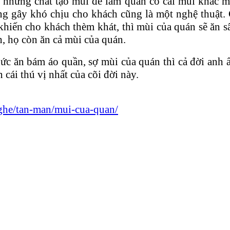
những chất tạo mùi để làm quán có cái mùi khác m
g gây khó chịu cho khách cũng là một nghệ thuật. 
hiến cho khách thèm khát, thì mùi của quán sẽ ăn s
h, họ còn ăn cả mùi của quán.
hức ăn bám áo quần, sợ mùi của quán thì cả đời anh 
 cái thú vị nhất của cõi đời này.
ghe/tan-man/mui-cua-quan/