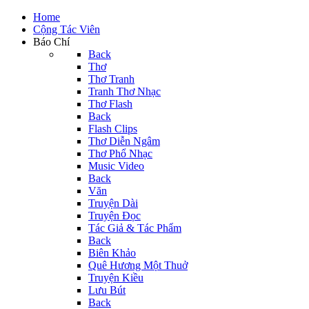
Home
Cộng Tác Viên
Báo Chí
Back
Thơ
Thơ Tranh
Tranh Thơ Nhạc
Thơ Flash
Back
Flash Clips
Thơ Diễn Ngâm
Thơ Phổ Nhạc
Music Video
Back
Văn
Truyện Dài
Truyện Đọc
Tác Giả & Tác Phẩm
Back
Biên Khảo
Quê Hương Một Thuở
Truyện Kiều
Lưu Bút
Back