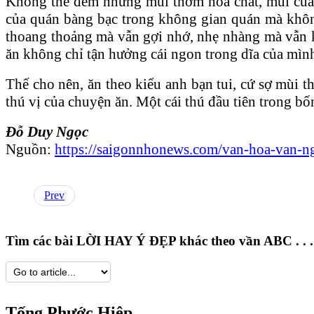
Không thể đem những mùi thơm hoá chất, mùi của 
của quán bàng bạc trong không gian quán mà khôn
thoang thoảng mà vẫn gợi nhớ, nhẹ nhàng mà vẫn k
ăn không chỉ tận hưởng cái ngon trong dĩa của mìn
Thế cho nên, ăn theo kiểu anh bạn tui, cứ sợ mùi t
thú vị của chuyện ăn. Một cái thú đầu tiên trong bốn
Đỗ Duy Ngọc
Nguồn:
https://saigonnhonews.com/van-hoa-van-n
Prev
Tìm các bài LỜI HAY Ý ĐẸP khác theo vần ABC . . .
Tống Phước Hiệp