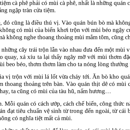
iệm cà phê phải có mùi cà phê, nhất là những quán cà
ắng ngập tràn cửa tiệm.
 đó cũng là điều thú vị. Vào quán bún bò mà không 
không có mùi của biển khơi trộn với mùi béo ngậy c
 mà không nghe thoang thoảng mùi mắm tôm, cũng ch
ùi những cây trái trộn lẫn vào nhau đưa đến một mùi 
eo quay, xá xíu ta lại thấy ngây mỡ với mùi thơm đặ
 mùi beo béo, thơm thơm làm cho ta nóng lòng thưởng
a vị trộn với mùi lá lốt vừa cháy tới. Ăn bò kho qu
m thoang thoảng trên bàn. Vào quán thịt dê có mùi 
 chay, ta cũng có mùi của tàu hũ, nấm hương…
án. Mỗi quán có cách ướp, cách chế biến, công thức 
n đạt tiêu chuẩn vệ sinh từ trong đến ngoài, từ cá
ông có nghĩa tiệt mất cả mùi.