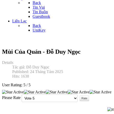
Back
Tin Vui
Tin Buồn
Guestbook
Liên Lạc
Back
UniKey
Mùi Của Quán - Đỗ Duy Ngọc
Details
Tác giả:
Đỗ Duy Ngọc
Published: 24 Tháng Tám 2025
Hits: 1638
User Rating:
5
/
5
Please Rate