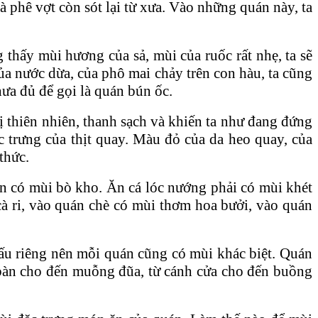
 phê vợt còn sót lại từ xưa. Vào những quán này, ta
thấy mùi hương của sả, mùi của ruốc rất nhẹ, ta sẽ
ủa nước dừa, của phô mai chảy trên con hàu, ta cũng
ưa đủ để gọi là quán bún ốc.
vị thiên nhiên, thanh sạch và khiến ta như đang đứng
c trưng của thịt quay. Màu đỏ của da heo quay, của
 thức.
án có mùi bò kho. Ăn cá lóc nướng phải có mùi khét
cà ri, vào quán chè có mùi thơm hoa bưởi, vào quán
nấu riêng nên mỗi quán cũng có mùi khác biệt. Quán
i bàn cho đến muỗng đũa, từ cánh cửa cho đến buồng