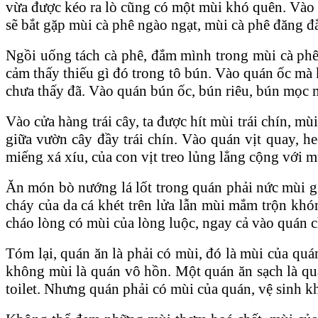
vừa được kéo ra lò cũng có một mùi khó quên. Vào t
sẽ bắt gặp mùi cà phê ngào ngạt, mùi cà phê đăng đ
Ngồi uống tách cà phê, đắm mình trong mùi cà phê,
cảm thấy thiếu gì đó trong tô bún. Vào quán ốc mà 
chưa thấy đã. Vào quán bún ốc, bún riêu, bún mọc
Vào cửa hàng trái cây, ta được hít mùi trái chín, m
giữa vườn cây đầy trái chín. Vào quán vịt quay, h
miếng xá xíu, của con vịt treo lủng lẳng cộng với
Ăn món bò nướng lá lốt trong quán phải nức mùi gi
cháy của da cá khét trên lửa lẫn mùi mắm trộn khó
cháo lòng có mùi của lòng luộc, ngay cả vào quán
Tóm lại, quán ăn là phải có mùi, đó là mùi của qu
không mùi là quán vô hồn. Một quán ăn sạch là quá
toilet. Nhưng quán phải có mùi của quán, vệ sinh kh