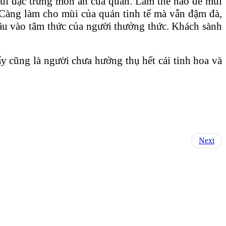
ùi đặc trưng món ăn của quán. Làm thế nào để mùi
Càng làm cho mùi của quán tinh tế mà vẫn đậm đà,
âu vào tâm thức của người thưởng thức. Khách sành
ấy cũng là người chưa hưởng thụ hết cái tinh hoa và
Next