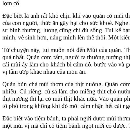
lợm cổ.
Đặc biệt là anh rất khó chịu khi vào quán có mùi 
của con người, thức ăn gây hại cho sức khoẻ. Nghe 
sư bình thường, lương cũng chỉ đủ sống. Tui kể bạ
minh, vệ sinh hơn, nâng mình lên thế thôi. Một ki
Từ chuyện này, tui muốn nói đến Mùi của quán. Theo
quả nhất. Quán cơm tấm, người ta thường nướng thịt
cái mùi ấy làm cho khách bị cám dỗ, bước vào và gọ
vị tẩm ướp khác nhau của món ăn.
Quán bún chả mùi thơm của thịt nướng. Quán cơm t
nhiều. Củ riềng, củ sả làm cho miếng thịt chó nư
thịt nướng thì lại có mùi thịt khác nữa. Vào quán 
tô phở trong không khí đó mới cảm nhận hết cái n
Đặc biệt vào tiệm bánh, ta phải ngửi được mùi thơm 
một mùi vị mà chỉ có tiệm bánh ngọt mới có được. 