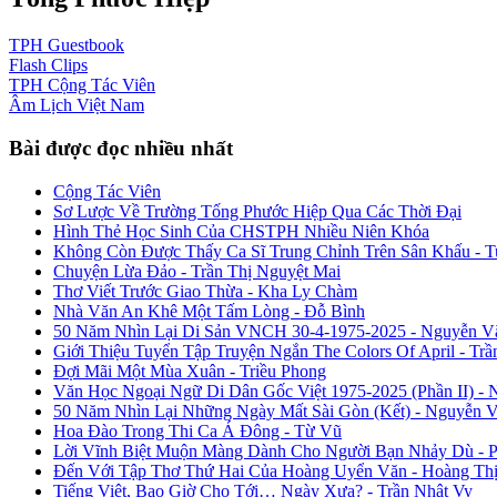
TPH
Guestbook
Flash
Clips
TPH
Cộng Tác Viên
Âm Lịch
Việt Nam
Bài được đọc nhiều nhất
Cộng Tác Viên
Sơ Lược Về Trường Tống Phước Hiệp Qua Các Thời Đại
Hình Thẻ Học Sinh Của CHSTPH Nhiều Niên Khóa
Không Còn Được Thấy Ca Sĩ Trung Chỉnh Trên Sân Khấu - 
Chuyện Lừa Đảo - Trần Thị Nguyệt Mai
Thơ Viết Trước Giao Thừa - Kha Ly Chàm
Nhà Văn An Khê Một Tấm Lòng - Đỗ Bình
50 Năm Nhìn Lại Di Sản VNCH 30-4-1975-2025 - Nguyễn V
Giới Thiệu Tuyển Tập Truyện Ngắn The Colors Of April - Trầ
Đợi Mãi Một Mùa Xuân - Triều Phong
Văn Học Ngoại Ngữ Di Dân Gốc Việt 1975-2025 (Phần II) - 
50 Năm Nhìn Lại Những Ngày Mất Sài Gòn (Kết) - Nguyễn 
Hoa Đào Trong Thi Ca Á Đông - Từ Vũ
Lời Vĩnh Biệt Muộn Màng Dành Cho Người Bạn Nhảy Dù - 
Đến Với Tập Thơ Thứ Hai Của Hoàng Uyển Văn - Hoàng Thị
Tiếng Việt, Bao Giờ Cho Tới… Ngày Xưa? - Trần Nhật Vy