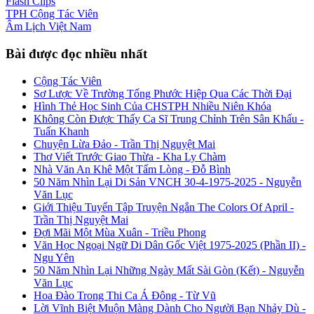
Flash
Clips
TPH
Cộng Tác Viên
Âm Lịch
Việt Nam
Bài được đọc nhiều nhất
Cộng Tác Viên
Sơ Lược Về Trường Tống Phước Hiệp Qua Các Thời Đại
Hình Thẻ Học Sinh Của CHSTPH Nhiều Niên Khóa
Không Còn Được Thấy Ca Sĩ Trung Chỉnh Trên Sân Khấu -
Tuấn Khanh
Chuyện Lừa Đảo - Trần Thị Nguyệt Mai
Thơ Viết Trước Giao Thừa - Kha Ly Chàm
Nhà Văn An Khê Một Tấm Lòng - Đỗ Bình
50 Năm Nhìn Lại Di Sản VNCH 30-4-1975-2025 - Nguyễn
Văn Lục
Giới Thiệu Tuyển Tập Truyện Ngắn The Colors Of April -
Trần Thị Nguyệt Mai
Đợi Mãi Một Mùa Xuân - Triều Phong
Văn Học Ngoại Ngữ Di Dân Gốc Việt 1975-2025 (Phần II) -
Ngu Yên
50 Năm Nhìn Lại Những Ngày Mất Sài Gòn (Kết) - Nguyễn
Văn Lục
Hoa Đào Trong Thi Ca Á Đông - Từ Vũ
Lời Vĩnh Biệt Muộn Màng Dành Cho Người Bạn Nhảy Dù -