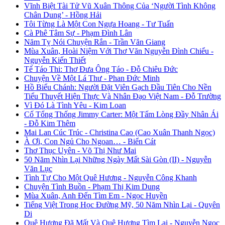
Vĩnh Biệt Tài Tử Vũ Xuân Thông Của ‘Người Tình Không
Chân Dung’ - Hồng Hải
Tôi Từng Là Một Con Ngựa Hoang - Tư Tuấn
Cà Phê Tâm Sự - Phạm Đình Lân
Năm Tỵ Nói Chuyện Rắn - Trần Văn Giang
Mùa Xuân, Hoài Niệm Với Thơ Văn Nguyễn Đình Chiểu -
Nguyễn Kiến Thiết
Tế Táo Thi: Thơ Đưa Ông Táo - Đỗ Chiêu Đức
Chuyện Về Một Lá Thư - Phan Đức Minh
Hồ Biểu Chánh: Người Đặt Viên Gạch Đầu Tiên Cho Nền
Tiểu Thuyết Hiện Thực Và Nhân Đạo Việt Nam - Đỗ Trường
Vì Đó Là Tình Yêu - Kim Loan
Cố Tổng Thống Jimmy Carter: Một Tấm Lòng Đầy Nhân Ái
- Đỗ Kim Thêm
Mai Lan Cúc Trúc - Christina Cao (Cao Xuân Thanh Ngọc)
À Ơi, Con Ngủ Cho Ngoan… - Biển Cát
Thơ Thục Uyên - Võ Thị Như Mai
50 Năm Nhìn Lại Những Ngày Mất Sài Gòn (II) - Nguyễn
Văn Lục
Tình Tự Cho Một Quê Hương - Nguyễn Công Khanh
Chuyện Tình Buồn - Phạm Thị Kim Dung
Mùa Xuân, Anh Đến Tìm Em - Ngọc Huyền
Tiếng Việt Trong Học Đường Mỹ, 50 Năm Nhìn Lại - Quyên
Di
Quê Hương Đã Mất Và Quê Hương Tìm Lại - Nguyễn Ngọc