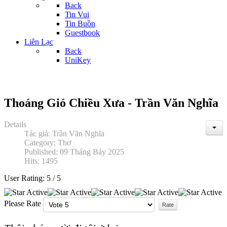
Back
Tin Vui
Tin Buồn
Guestbook
Liên Lạc
Back
UniKey
Thoáng Gió Chiều Xưa - Trần Văn Nghĩa
Details
Tác giả:
Trần Văn Nghĩa
Category:
Thơ
Published: 09 Tháng Bảy 2025
Hits: 1495
User Rating:
5
/
5
Please Rate