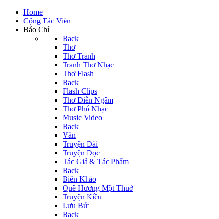
Home
Cộng Tác Viên
Báo Chí
Back
Thơ
Thơ Tranh
Tranh Thơ Nhạc
Thơ Flash
Back
Flash Clips
Thơ Diễn Ngâm
Thơ Phổ Nhạc
Music Video
Back
Văn
Truyện Dài
Truyện Đọc
Tác Giả & Tác Phẩm
Back
Biên Khảo
Quê Hương Một Thuở
Truyện Kiều
Lưu Bút
Back