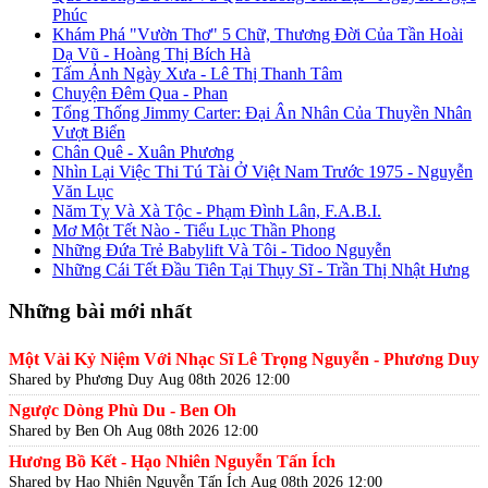
Phúc
Khám Phá "Vườn Thơ" 5 Chữ, Thương Đời Của Tần Hoài
Dạ Vũ - Hoàng Thị Bích Hà
Tấm Ảnh Ngày Xưa - Lê Thị Thanh Tâm
Chuyện Đêm Qua - Phan
Tổng Thống Jimmy Carter: Đại Ân Nhân Của Thuyền Nhân
Vượt Biển
Chân Quê - Xuân Phương
Nhìn Lại Việc Thi Tú Tài Ở Việt Nam Trước 1975 - Nguyễn
Văn Lục
Năm Tỵ Và Xà Tộc - Phạm Đình Lân, F.A.B.I.
Mơ Một Tết Nào - Tiểu Lục Thần Phong
Những Đứa Trẻ Babylift Và Tôi - Tidoo Nguyễn
Những Cái Tết Đầu Tiên Tại Thụy Sĩ - Trần Thị Nhật Hưng
Những bài mới nhất
Một Vài Kỷ Niệm Với Nhạc Sĩ Lê Trọng Nguyễn - Phương Duy
Shared by Phương Duy
Aug 08th 2026 12:00
Ngược Dòng Phù Du - Ben Oh
Shared by Ben Oh
Aug 08th 2026 12:00
Hương Bồ Kết - Hạo Nhiên Nguyễn Tấn Ích
Shared by Hạo Nhiên Nguyễn Tấn Ích
Aug 08th 2026 12:00