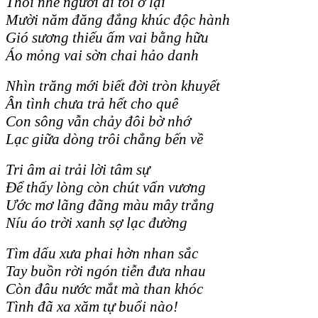
Thôi nhé người đi tôi ở lại
Mười năm đăng đẳng khúc độc hành
Gió sương thiếu ấm vai bằng hữu
Áo mỏng vai sờn chai hảo danh
Nhìn trăng mới biết đời tròn khuyết
Ân tình chưa trả hết cho quê
Con sông vẫn chảy đôi bờ nhớ
Lạc giữa dòng trôi chẳng bến về
Tri âm ai trải lời tâm sự
Để thấy lòng còn chút vấn vương
Ước mơ lãng đãng màu mây trắng
Níu áo trời xanh sợ lạc đường
Tìm dấu xưa phai hờn nhan sắc
Tay buồn rời ngón tiễn đưa nhau
Còn đâu nước mắt mà than khóc
Tình đã xa xăm tự buổi nào!