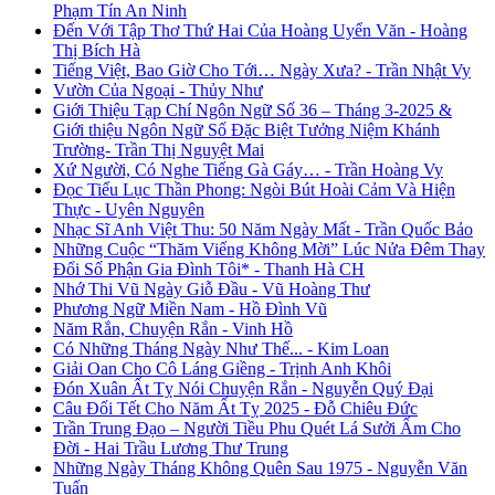
Phạm Tín An Ninh
Đến Với Tập Thơ Thứ Hai Của Hoàng Uyển Văn - Hoàng
Thị Bích Hà
Tiếng Việt, Bao Giờ Cho Tới… Ngày Xưa? - Trần Nhật Vy
Vườn Của Ngoại - Thủy Như
Giới Thiệu Tạp Chí Ngôn Ngữ Số 36 – Tháng 3-2025 &
Giới thiệu Ngôn Ngữ Số Đặc Biệt Tưởng Niệm Khánh
Trường- Trần Thị Nguyệt Mai
Xứ Người, Có Nghe Tiếng Gà Gáy… - Trần Hoàng Vy
Đọc Tiểu Lục Thần Phong: Ngòi Bút Hoài Cảm Và Hiện
Thực - Uyên Nguyên
Nhạc Sĩ Anh Việt Thu: 50 Năm Ngày Mất - Trần Quốc Bảo
Những Cuộc “Thăm Viếng Không Mời” Lúc Nửa Đêm Thay
Đổi Số Phận Gia Đình Tôi* - Thanh Hà CH
Nhớ Thi Vũ Ngày Giỗ Đầu - Vũ Hoàng Thư
Phương Ngữ Miền Nam - Hồ Đình Vũ
Năm Rắn, Chuyện Rắn - Vinh Hồ
Có Những Tháng Ngày Như Thế... - Kim Loan
Giải Oan Cho Cô Láng Giềng - Trịnh Anh Khôi
Đón Xuân Ất Tỵ Nói Chuyện Rắn - Nguyễn Quý Đại
Câu Đối Tết Cho Năm Ất Tỵ 2025 - Đỗ Chiêu Đức
Trần Trung Đạo – Người Tiều Phu Quét Lá Sưởi Ấm Cho
Đời - Hai Trầu Lương Thư Trung
Những Ngày Tháng Không Quên Sau 1975 - Nguyễn Văn
Tuấn