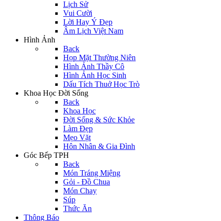
Lịch Sử
Vui Cười
Lời Hay Ý Đẹp
Âm Lịch Việt Nam
Hình Ảnh
Back
Họp Mặt Thường Niên
Hình Ảnh Thầy Cô
Hình Ảnh Học Sinh
Dấu Tích Thuở Học Trò
Khoa Học Đời Sống
Back
Khoa Học
Đời Sống & Sức Khỏe
Làm Đẹp
Mẹo Vặt
Hôn Nhân & Gia Đình
Góc Bếp TPH
Back
Món Tráng Miệng
Gỏi - Đồ Chua
Món Chay
Súp
Thức Ăn
Thông Báo