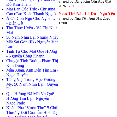
Shared by Đặng Kim Côn
Aug 01st
Đỗ Kim Thêm
2026 12:00
Mai Lan Cúc Trúc - Christina
Yêu: Thế Nào Là Đủ - Ngu Yên
Cao (Cao Xuân Thanh Ngọc)
À Ơi, Con Ngủ Cho Ngoan…
Shared by Ngu Yên
Aug 01st 2026
- Biển Cát
12:00
Thơ Thục Uyên - Võ Thị Như
Mai
50 Năm Nhìn Lại Những Ngày
Mất Sài Gòn (II) - Nguyễn Văn
Lục
Tình Tự Cho Một Quê Hương
- Nguyễn Công Khanh
Chuyện Tình Buồn - Phạm Thị
Kim Dung
Mùa Xuân, Anh Đến Tìm Em -
Ngọc Huyền
Tiếng Việt Trong Học Đường
Mỹ, 50 Năm Nhìn Lại - Quyên
Di
Quê Hương Đã Mất Và Quê
Hương Tìm Lại - Nguyễn
Ngọc Phúc
Khám Phá "Vườn Thơ" 5 Chữ,
Thương Đời Của Tần Hoài Dạ