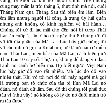
vững, ra khơi có khi nó muốn chìm. Thế nhưng
cũng may mắn là trời tháng 5, thực tình mà nói, cuối
Tháng Năm qua Tháng Sáu thì biển êm lắm. Biển
êm lắm nhưng người tài công là trung úy hải quân
nhưng anh không có kinh nghiệm về hải hành…
Chúng tôi cứ đi lạc mãi cho đến nỗi bị cướp Thái
Lan ăn cướp 2 lần. Cho tới ngày thứ 8 chúng tôi đi
vô tới địa phận của Mã Lai. Lúc bấy giờ chúng tôi
vô cái tỉnh đó gọi là Kotabaru, tức là nó nằm ở miền
nam Thái Lan, miền bắc của Mã Lai, cách biên giới
Thái Lan 10 cây số. Thực ra, không dễ dàng vô đâu.
Lính nó canh bờ biển mà. Họ biết người Việt Nam
lúc bấy giờ đổ vào rất nhiều. Mà lúc đó đổ vào
nhiều thật. Khi vô tới nơi đó thì mấy người mà gọi
là trưởng ban tổ chức của tàu bị lính Mã Lai nó
đánh, nó đánh dữ lắm. Sau đó thì chúng tôi phải đục
tàu vì (như vậy) nó không có lý do nó đuổi mình trở
ra tàu được”.