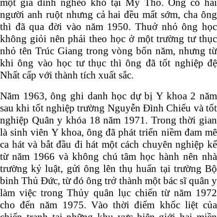
một gia đình nghèo khó tại Mỹ Tho. Ông có hai
người anh ruột nhưng cả hai đều mất sớm, cha ông
thì đã qua đời vào năm 1950. Thuở nhỏ ông học
không giỏi nên phải theo học ở một trường tư thục
nhỏ tên Trúc Giang trong vòng bốn năm, nhưng từ
khi ông vào học tư thục thì ông đã tốt nghiệp đệ
Nhất cấp với thành tích xuất sắc.
Năm 1963, ông ghi danh học dự bị Y khoa 2 năm
sau khi tốt nghiệp trường Nguyễn Đình Chiểu và tốt
nghiệp Quân y khóa 18 năm 1971. Trong thời gian
là sinh viên Y khoa, ông đã phát triển niềm đam mê
ca hát và bắt đầu đi hát một cách chuyên nghiệp kể
từ năm 1966 và không chú tâm học hành nên nhà
trường kỷ luật, gửi ông lên thụ huấn tại trường Bộ
binh Thủ Ðức, từ đó ông trở thành một bác sĩ quân y
làm việc trong Thủy quân lục chiến từ năm 1972
cho đến năm 1975. Vào thời điểm khốc liệt của
chiến tranh tại những khu vực biên giới hai miền