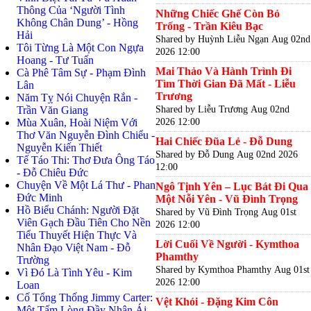
Thông Của ‘Người Tình
Những Chiếc Ghế Còn Bỏ
Không Chân Dung’ - Hồng
Trống - Trần Kiêu Bạc
Hải
Shared by Huỳnh Liễu Ngạn
Aug 02nd
Tôi Từng Là Một Con Ngựa
2026 12:00
Hoang - Tư Tuấn
Mai Thảo Và Hành Trình Đi
Cà Phê Tâm Sự - Phạm Đình
Tìm Thời Gian Đã Mất - Liễu
Lân
Trương
Năm Tỵ Nói Chuyện Rắn -
Shared by Liễu Trương
Aug 02nd
Trần Văn Giang
2026 12:00
Mùa Xuân, Hoài Niệm Với
Thơ Văn Nguyễn Đình Chiểu -
Hai Chiếc Đũa Lẻ - Đỗ Dung
Nguyễn Kiến Thiết
Shared by Đỗ Dung
Aug 02nd 2026
Tế Táo Thi: Thơ Đưa Ông Táo
12:00
- Đỗ Chiêu Đức
Chuyện Về Một Lá Thư - Phan
Ngô Tịnh Yên – Lục Bát Đi Qua
Đức Minh
Một Nỗi Yên - Vũ Đình Trọng
Hồ Biểu Chánh: Người Đặt
Shared by Vũ Đình Trọng
Aug 01st
Viên Gạch Đầu Tiên Cho Nền
2026 12:00
Tiểu Thuyết Hiện Thực Và
Lời Cuối Về Người - Kymthoa
Nhân Đạo Việt Nam - Đỗ
Phamthy
Trường
Shared by Kymthoa Phamthy
Aug 01st
Vì Đó Là Tình Yêu - Kim
2026 12:00
Loan
Cố Tổng Thống Jimmy Carter:
Vệt Khói - Đặng Kim Côn
Một Tấm Lòng Đầy Nhân Ái -