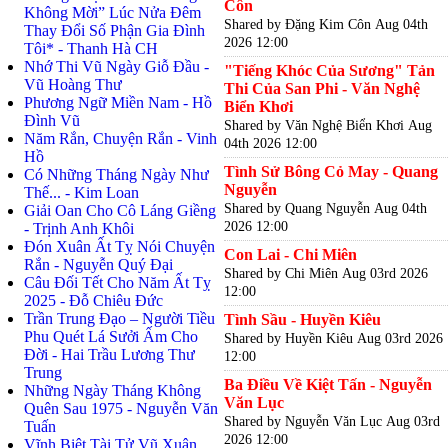
Côn
Không Mời” Lúc Nửa Đêm
Shared by Đặng Kim Côn
Aug 04th
Thay Đổi Số Phận Gia Đình
2026 12:00
Tôi* - Thanh Hà CH
Nhớ Thi Vũ Ngày Giỗ Đầu -
"Tiếng Khóc Của Sương" Tản
Vũ Hoàng Thư
Thi Của San Phi - Văn Nghệ
Phương Ngữ Miền Nam - Hồ
Biển Khơi
Đình Vũ
Shared by Văn Nghệ Biển Khơi
Aug
Năm Rắn, Chuyện Rắn - Vinh
04th 2026 12:00
Hồ
Tình Sử Bông Cỏ May - Quang
Có Những Tháng Ngày Như
Nguyễn
Thế... - Kim Loan
Shared by Quang Nguyễn
Aug 04th
Giải Oan Cho Cô Láng Giềng
2026 12:00
- Trịnh Anh Khôi
Đón Xuân Ất Tỵ Nói Chuyện
Con Lai - Chi Miên
Rắn - Nguyễn Quý Đại
Shared by Chi Miên
Aug 03rd 2026
Câu Đối Tết Cho Năm Ất Tỵ
12:00
2025 - Đỗ Chiêu Đức
Trần Trung Đạo – Người Tiều
Tình Sầu - Huyền Kiêu
Phu Quét Lá Sưởi Ấm Cho
Shared by Huyền Kiêu
Aug 03rd 2026
Đời - Hai Trầu Lương Thư
12:00
Trung
Ba Điều Về Kiệt Tấn - Nguyễn
Những Ngày Tháng Không
Văn Lục
Quên Sau 1975 - Nguyễn Văn
Shared by Nguyễn Văn Lục
Aug 03rd
Tuấn
2026 12:00
Vĩnh Biệt Tài Tử Vũ Xuân