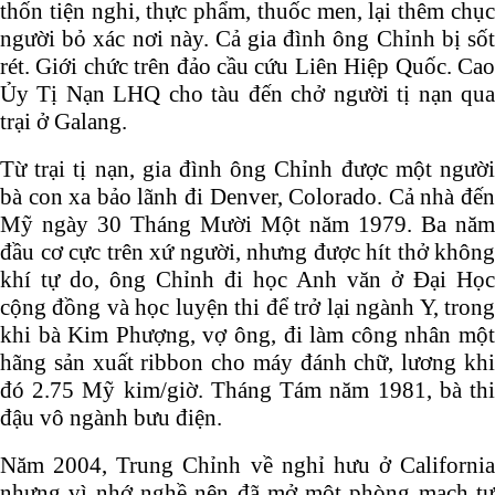
thốn tiện nghi, thực phẩm, thuốc men, lại thêm chục
người bỏ xác nơi này. Cả gia đình ông Chỉnh bị sốt
rét. Giới chức trên đảo cầu cứu Liên Hiệp Quốc. Cao
Ủy Tị Nạn LHQ cho tàu đến chở người tị nạn qua
trại ở Galang.
Từ trại tị nạn, gia đình ông Chỉnh được một người
bà con xa bảo lãnh đi Denver, Colorado. Cả nhà đến
Mỹ ngày 30 Tháng Mười Một năm 1979. Ba năm
đầu cơ cực trên xứ người, nhưng được hít thở không
khí tự do, ông Chỉnh đi học Anh văn ở Đại Học
cộng đồng và học luyện thi để trở lại ngành Y, trong
khi bà Kim Phượng, vợ ông, đi làm công nhân một
hãng sản xuất ribbon cho máy đánh chữ, lương khi
đó 2.75 Mỹ kim/giờ. Tháng Tám năm 1981, bà thi
đậu vô ngành bưu điện.
Năm 2004, Trung Chỉnh về nghỉ hưu ở California
nhưng vì nhớ nghề nên đã mở một phòng mạch tư