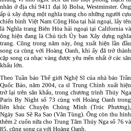
nhân ở địa chỉ 9411 đại lộ Bolsa, Westminster. Ông
ấp ủ xây dựng một nghĩa trang cho những người cựu
chiến binh Việt Nam Cộng Hòa tại hải ngoại, lấy tên
là Nghĩa trang Biên Hòa hải ngoại tại California và
ông hiện đang là Chủ tịch Ủy ban Xây dựng nghĩa
trang. Cũng trong năm này, ông xuất hiện lần đầu
song ca cùng với Hoàng Oanh, khi ấy đã trở thành
cặp song ca nhạc vàng được yêu mến nhất ở các sân
khấu lớn.
Theo Tuần báo Thế giới Nghệ Sĩ của nhà báo Trần
Quốc Bảo, năm 2004, ca sĩ Trung Chỉnh xuất hiện
trở lại trên sân khấu, trong chương trình Thúy Nga
Paris By Night số 73 cùng với Hoàng Oanh trong
liên khúc Chuyện Chúng Mình (Trúc Phương),
Ngày Sau Sẽ Ra Sao (Vân Tùng). Ông còn thu hình
thêm 2 cuốn nữa cho Trung Tâm Thúy Nga số 76 và
85, cũng song ca với Hoàng Oanh.