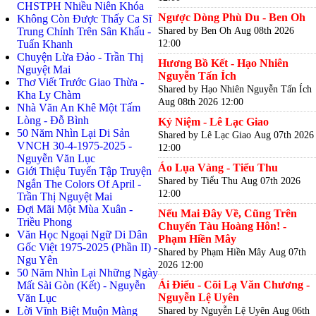
CHSTPH Nhiều Niên Khóa
Ngược Dòng Phù Du - Ben Oh
Không Còn Được Thấy Ca Sĩ
Shared by Ben Oh
Aug 08th 2026
Trung Chỉnh Trên Sân Khấu -
12:00
Tuấn Khanh
Chuyện Lừa Đảo - Trần Thị
Hương Bồ Kết - Hạo Nhiên
Nguyệt Mai
Nguyễn Tấn Ích
Thơ Viết Trước Giao Thừa -
Shared by Hạo Nhiên Nguyễn Tấn Ích
Kha Ly Chàm
Aug 08th 2026 12:00
Nhà Văn An Khê Một Tấm
Lòng - Đỗ Bình
Kỷ Niệm - Lê Lạc Giao
50 Năm Nhìn Lại Di Sản
Shared by Lê Lạc Giao
Aug 07th 2026
VNCH 30-4-1975-2025 -
12:00
Nguyễn Văn Lục
Áo Lụa Vàng - Tiểu Thu
Giới Thiệu Tuyển Tập Truyện
Shared by Tiểu Thu
Aug 07th 2026
Ngắn The Colors Of April -
12:00
Trần Thị Nguyệt Mai
Đợi Mãi Một Mùa Xuân -
Nếu Mai Đây Về, Cũng Trên
Triều Phong
Chuyến Tàu Hoàng Hôn! -
Văn Học Ngoại Ngữ Di Dân
Phạm Hiền Mây
Gốc Việt 1975-2025 (Phần II) -
Shared by Phạm Hiền Mây
Aug 07th
Ngu Yên
2026 12:00
50 Năm Nhìn Lại Những Ngày
Ái Điểu - Cõi Lạ Văn Chương -
Mất Sài Gòn (Kết) - Nguyễn
Nguyễn Lệ Uyên
Văn Lục
Lời Vĩnh Biệt Muộn Màng
Shared by Nguyễn Lệ Uyên
Aug 06th