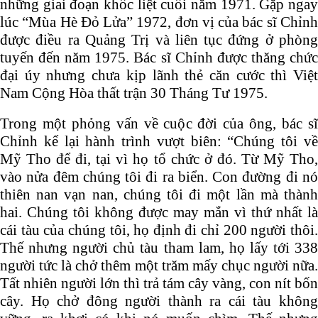
những giai đoạn khốc liệt cuối năm 1971. Gặp ngay
lúc “Mùa Hè Đỏ Lửa” 1972, đơn vị của bác sĩ Chỉnh
được điều ra Quảng Trị và liên tục đứng ở phòng
tuyến đến năm 1975. Bác sĩ Chỉnh được thăng chức
đại úy nhưng chưa kịp lãnh thẻ căn cước thì Việt
Nam Cộng Hòa thất trận 30 Tháng Tư 1975.
Trong một phỏng vấn về cuộc đời của ông, bác sĩ
Chỉnh kể lại hành trình vượt biên: “Chúng tôi về
Mỹ Tho để đi, tại vì họ tổ chức ở đó. Từ Mỹ Tho,
vào nửa đêm chúng tôi đi ra biển. Con đường đi nó
thiên nan vạn nan, chúng tôi đi một lần mà thành
hai. Chúng tôi không được may mắn vì thứ nhất là
cái tàu của chúng tôi, họ định đi chỉ 200 người thôi.
Thế nhưng người chủ tàu tham lam, họ lấy tới 338
người tức là chở thêm một trăm mấy chục người nữa.
Tất nhiên người lớn thì trả tám cây vàng, con nít bốn
cây. Họ chở đông người thành ra cái tàu không