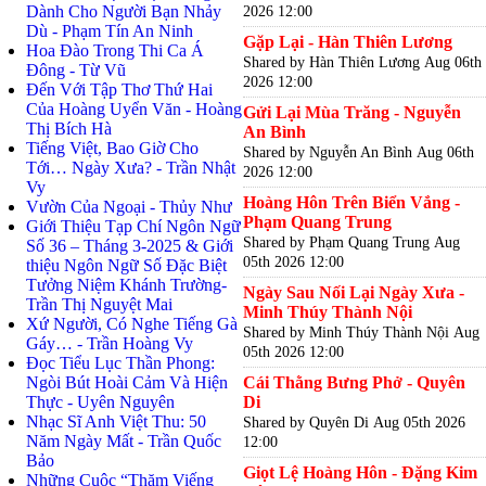
Dành Cho Người Bạn Nhảy
2026 12:00
Dù - Phạm Tín An Ninh
Gặp Lại - Hàn Thiên Lương
Hoa Đào Trong Thi Ca Á
Shared by Hàn Thiên Lương
Aug 06th
Đông - Từ Vũ
2026 12:00
Đến Với Tập Thơ Thứ Hai
Của Hoàng Uyển Văn - Hoàng
Gửi Lại Mùa Trăng - Nguyễn
Thị Bích Hà
An Bình
Tiếng Việt, Bao Giờ Cho
Shared by Nguyễn An Bình
Aug 06th
Tới… Ngày Xưa? - Trần Nhật
2026 12:00
Vy
Hoàng Hôn Trên Biển Vắng -
Vườn Của Ngoại - Thủy Như
Phạm Quang Trung
Giới Thiệu Tạp Chí Ngôn Ngữ
Shared by Phạm Quang Trung
Aug
Số 36 – Tháng 3-2025 & Giới
05th 2026 12:00
thiệu Ngôn Ngữ Số Đặc Biệt
Tưởng Niệm Khánh Trường-
Ngày Sau Nối Lại Ngày Xưa -
Trần Thị Nguyệt Mai
Minh Thúy Thành Nội
Xứ Người, Có Nghe Tiếng Gà
Shared by Minh Thúy Thành Nội
Aug
Gáy… - Trần Hoàng Vy
05th 2026 12:00
Đọc Tiểu Lục Thần Phong:
Ngòi Bút Hoài Cảm Và Hiện
Cái Thằng Bưng Phở - Quyên
Thực - Uyên Nguyên
Di
Nhạc Sĩ Anh Việt Thu: 50
Shared by Quyên Di
Aug 05th 2026
Năm Ngày Mất - Trần Quốc
12:00
Bảo
Giọt Lệ Hoàng Hôn - Đặng Kim
Những Cuộc “Thăm Viếng