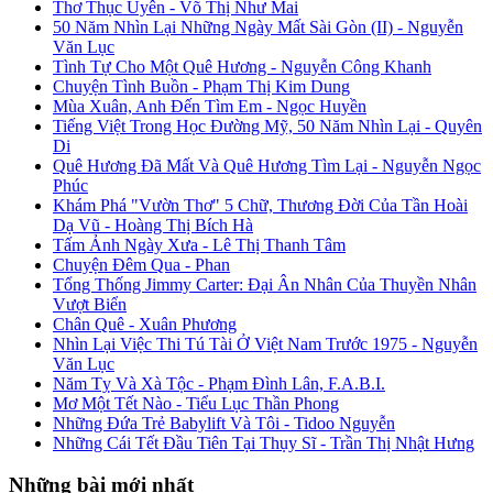
Thơ Thục Uyên - Võ Thị Như Mai
50 Năm Nhìn Lại Những Ngày Mất Sài Gòn (II) - Nguyễn
Văn Lục
Tình Tự Cho Một Quê Hương - Nguyễn Công Khanh
Chuyện Tình Buồn - Phạm Thị Kim Dung
Mùa Xuân, Anh Đến Tìm Em - Ngọc Huyền
Tiếng Việt Trong Học Đường Mỹ, 50 Năm Nhìn Lại - Quyên
Di
Quê Hương Đã Mất Và Quê Hương Tìm Lại - Nguyễn Ngọc
Phúc
Khám Phá "Vườn Thơ" 5 Chữ, Thương Đời Của Tần Hoài
Dạ Vũ - Hoàng Thị Bích Hà
Tấm Ảnh Ngày Xưa - Lê Thị Thanh Tâm
Chuyện Đêm Qua - Phan
Tổng Thống Jimmy Carter: Đại Ân Nhân Của Thuyền Nhân
Vượt Biển
Chân Quê - Xuân Phương
Nhìn Lại Việc Thi Tú Tài Ở Việt Nam Trước 1975 - Nguyễn
Văn Lục
Năm Tỵ Và Xà Tộc - Phạm Đình Lân, F.A.B.I.
Mơ Một Tết Nào - Tiểu Lục Thần Phong
Những Đứa Trẻ Babylift Và Tôi - Tidoo Nguyễn
Những Cái Tết Đầu Tiên Tại Thụy Sĩ - Trần Thị Nhật Hưng
Những bài mới nhất