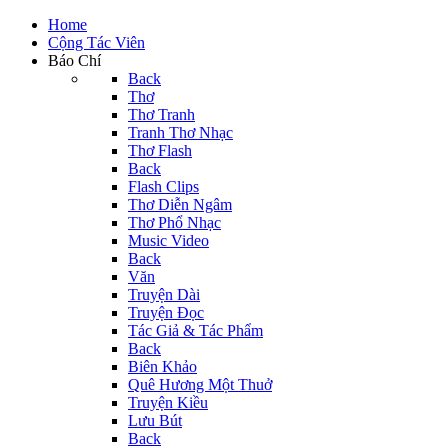
Home
Cộng Tác Viên
Báo Chí
Back
Thơ
Thơ Tranh
Tranh Thơ Nhạc
Thơ Flash
Back
Flash Clips
Thơ Diễn Ngâm
Thơ Phổ Nhạc
Music Video
Back
Văn
Truyện Dài
Truyện Đọc
Tác Giả & Tác Phẩm
Back
Biên Khảo
Quê Hương Một Thuở
Truyện Kiều
Lưu Bút
Back