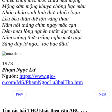
Mộng sớm mộng khuya chóng bạc màu
Nhốn nháo sinh linh thời nhiễu loạn
Lều bều thân thế lộn vàng thau
Năm nổi tháng chìm ngày mắc cạn
Đêm mưa lòng nghẽn nước đục ngầu
Nằm suông thức trắng nghe mưa giọt
Sáng dậy lơ ngơ... tóc bạc đầu!
1973
Phạm Ngọc Lư
Nguồn:
https://www.gio-
o.com/MS/PhamNgocLu3baiTho.htm
Prev
Next
Tìm các bài THƠ khác theo vần ABC . . .