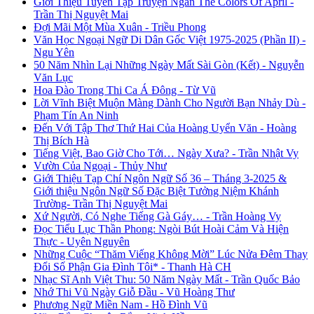
Giới Thiệu Tuyển Tập Truyện Ngắn The Colors Of April -
Trần Thị Nguyệt Mai
Đợi Mãi Một Mùa Xuân - Triều Phong
Văn Học Ngoại Ngữ Di Dân Gốc Việt 1975-2025 (Phần II) -
Ngu Yên
50 Năm Nhìn Lại Những Ngày Mất Sài Gòn (Kết) - Nguyễn
Văn Lục
Hoa Đào Trong Thi Ca Á Đông - Từ Vũ
Lời Vĩnh Biệt Muộn Màng Dành Cho Người Bạn Nhảy Dù -
Phạm Tín An Ninh
Đến Với Tập Thơ Thứ Hai Của Hoàng Uyển Văn - Hoàng
Thị Bích Hà
Tiếng Việt, Bao Giờ Cho Tới… Ngày Xưa? - Trần Nhật Vy
Vườn Của Ngoại - Thủy Như
Giới Thiệu Tạp Chí Ngôn Ngữ Số 36 – Tháng 3-2025 &
Giới thiệu Ngôn Ngữ Số Đặc Biệt Tưởng Niệm Khánh
Trường- Trần Thị Nguyệt Mai
Xứ Người, Có Nghe Tiếng Gà Gáy… - Trần Hoàng Vy
Đọc Tiểu Lục Thần Phong: Ngòi Bút Hoài Cảm Và Hiện
Thực - Uyên Nguyên
Những Cuộc “Thăm Viếng Không Mời” Lúc Nửa Đêm Thay
Đổi Số Phận Gia Đình Tôi* - Thanh Hà CH
Nhạc Sĩ Anh Việt Thu: 50 Năm Ngày Mất - Trần Quốc Bảo
Nhớ Thi Vũ Ngày Giỗ Đầu - Vũ Hoàng Thư
Phương Ngữ Miền Nam - Hồ Đình Vũ