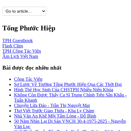
Tống Phước Hiệp
TPH
Guestbook
Flash
Clips
TPH
Cộng Tác Viên
Âm Lịch
Việt Nam
Bài được đọc nhiều nhất
Cộng Tác Viên
Sơ Lược Về Trường Tống Phước Hiệp Qua Các Thời Đại
Hình Thẻ Học Sinh Của CHSTPH Nhiều Niên Khóa
Không Còn Được Thấy Ca Sĩ Trung Chỉnh Trên Sân Khấu -
Tuấn Khanh
Chuyện Lừa Đảo - Trần Thị Nguyệt Mai
Thơ Viết Trước Giao Thừa - Kha Ly Chàm
Nhà Văn An Khê Một Tấm Lòng - Đỗ Bình
50 Năm Nhìn Lại Di Sản VNCH 30-4-1975-2025 - Nguyễn
Văn Lục