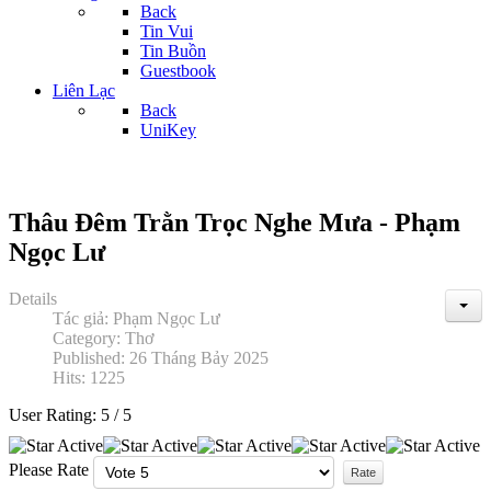
Back
Tin Vui
Tin Buồn
Guestbook
Liên Lạc
Back
UniKey
Thâu Đêm Trằn Trọc Nghe Mưa - Phạm
Ngọc Lư
Details
Tác giả:
Phạm Ngọc Lư
Category:
Thơ
Published: 26 Tháng Bảy 2025
Hits: 1225
User Rating:
5
/
5
Please Rate