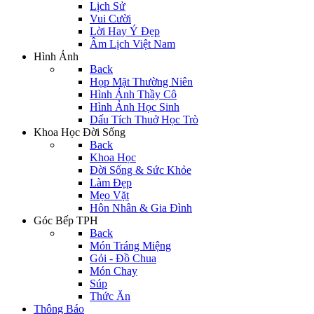
Lịch Sử
Vui Cười
Lời Hay Ý Đẹp
Âm Lịch Việt Nam
Hình Ảnh
Back
Họp Mặt Thường Niên
Hình Ảnh Thầy Cô
Hình Ảnh Học Sinh
Dấu Tích Thuở Học Trò
Khoa Học Đời Sống
Back
Khoa Học
Đời Sống & Sức Khỏe
Làm Đẹp
Mẹo Vặt
Hôn Nhân & Gia Đình
Góc Bếp TPH
Back
Món Tráng Miệng
Gỏi - Đồ Chua
Món Chay
Súp
Thức Ăn
Thông Báo