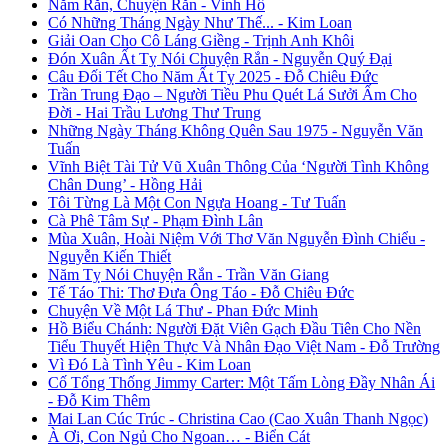
Năm Rắn, Chuyện Rắn - Vinh Hồ
Có Những Tháng Ngày Như Thế... - Kim Loan
Giải Oan Cho Cô Láng Giềng - Trịnh Anh Khôi
Đón Xuân Ất Tỵ Nói Chuyện Rắn - Nguyễn Quý Đại
Câu Đối Tết Cho Năm Ất Tỵ 2025 - Đỗ Chiêu Đức
Trần Trung Đạo – Người Tiều Phu Quét Lá Sưởi Ấm Cho
Đời - Hai Trầu Lương Thư Trung
Những Ngày Tháng Không Quên Sau 1975 - Nguyễn Văn
Tuấn
Vĩnh Biệt Tài Tử Vũ Xuân Thông Của ‘Người Tình Không
Chân Dung’ - Hồng Hải
Tôi Từng Là Một Con Ngựa Hoang - Tư Tuấn
Cà Phê Tâm Sự - Phạm Đình Lân
Mùa Xuân, Hoài Niệm Với Thơ Văn Nguyễn Đình Chiểu -
Nguyễn Kiến Thiết
Năm Tỵ Nói Chuyện Rắn - Trần Văn Giang
Tế Táo Thi: Thơ Đưa Ông Táo - Đỗ Chiêu Đức
Chuyện Về Một Lá Thư - Phan Đức Minh
Hồ Biểu Chánh: Người Đặt Viên Gạch Đầu Tiên Cho Nền
Tiểu Thuyết Hiện Thực Và Nhân Đạo Việt Nam - Đỗ Trường
Vì Đó Là Tình Yêu - Kim Loan
Cố Tổng Thống Jimmy Carter: Một Tấm Lòng Đầy Nhân Ái
- Đỗ Kim Thêm
Mai Lan Cúc Trúc - Christina Cao (Cao Xuân Thanh Ngọc)
À Ơi, Con Ngủ Cho Ngoan… - Biển Cát