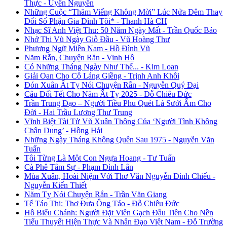
Thực - Uyên Nguyên
Những Cuộc “Thăm Viếng Không Mời” Lúc Nửa Đêm Thay
Đổi Số Phận Gia Đình Tôi* - Thanh Hà CH
Nhạc Sĩ Anh Việt Thu: 50 Năm Ngày Mất - Trần Quốc Bảo
Nhớ Thi Vũ Ngày Giỗ Đầu - Vũ Hoàng Thư
Phương Ngữ Miền Nam - Hồ Đình Vũ
Năm Rắn, Chuyện Rắn - Vinh Hồ
Có Những Tháng Ngày Như Thế... - Kim Loan
Giải Oan Cho Cô Láng Giềng - Trịnh Anh Khôi
Đón Xuân Ất Tỵ Nói Chuyện Rắn - Nguyễn Quý Đại
Câu Đối Tết Cho Năm Ất Tỵ 2025 - Đỗ Chiêu Đức
Trần Trung Đạo – Người Tiều Phu Quét Lá Sưởi Ấm Cho
Đời - Hai Trầu Lương Thư Trung
Vĩnh Biệt Tài Tử Vũ Xuân Thông Của ‘Người Tình Không
Chân Dung’ - Hồng Hải
Những Ngày Tháng Không Quên Sau 1975 - Nguyễn Văn
Tuấn
Tôi Từng Là Một Con Ngựa Hoang - Tư Tuấn
Cà Phê Tâm Sự - Phạm Đình Lân
Mùa Xuân, Hoài Niệm Với Thơ Văn Nguyễn Đình Chiểu -
Nguyễn Kiến Thiết
Năm Tỵ Nói Chuyện Rắn - Trần Văn Giang
Tế Táo Thi: Thơ Đưa Ông Táo - Đỗ Chiêu Đức
Hồ Biểu Chánh: Người Đặt Viên Gạch Đầu Tiên Cho Nền
Tiểu Thuyết Hiện Thực Và Nhân Đạo Việt Nam - Đỗ Trường