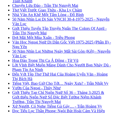
Tuấn Khanh
Chuyện Lừa Đảo - Trần Thị Nguyệt Mai
Thơ Viết Trước Giao Thừa - Kha Ly Chàm
Nhà Văn An Khê Một Tấm Lòng - Đỗ Bình
50 Năm Nhìn Lại Di Sản VNCH 30-4-1975-2025 - Nguyễn
Văn Lục
Giới Thiệu Tuyển Tập Truyện Ngắn The Colors Of April -
Trần Thị Nguyệt Mai
Đợi Mãi Một Mùa Xuân - Triều Phong
Văn Học Ngoại Ngữ Di Dân Gốc Việt 1975-2025 (Phần II) -
Ngu Yên
50 Năm Nhìn Lại Những Ngày Mất Sài Gòn (Kết) - Nguyễn
Văn Lục
Hoa Đào Trong Thi Ca Á Đông - Từ Vũ
Lời Vĩnh Biệt Muộn Màng Dành Cho Người Bạn Nhảy Dù -
Phạm Tín An Ninh
Đến Với Tập Thơ Thứ Hai Của Hoàng Uyển Văn - Hoàng
Thị Bích Hà
Tiếng Việt, Bao Giờ Cho Tới… Ngày Xưa? - Trần Nhật Vy
Vườn Của Ngoại - Thủy Như
Giới Thiệu Tạp Chí Ngôn Ngữ Số 36 – Tháng 3-2025 &
Giới thiệu Ngôn Ngữ Số Đặc Biệt Tưởng Niệm Khánh
Trường- Trần Thị Nguyệt Mai
Xứ Người, Có Nghe Tiếng Gà Gáy… - Trần Hoàng Vy
Đọc Tiểu Lục Thần Phong: Ngòi Bút Hoài Cảm Và Hiện