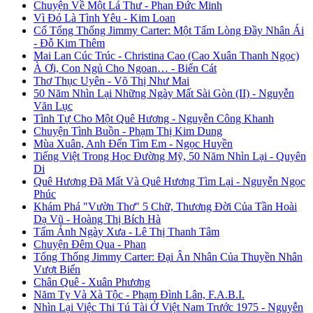
Chuyện Về Một Lá Thư - Phan Đức Minh
Vì Đó Là Tình Yêu - Kim Loan
Cố Tổng Thống Jimmy Carter: Một Tấm Lòng Đầy Nhân Ái
- Đỗ Kim Thêm
Mai Lan Cúc Trúc - Christina Cao (Cao Xuân Thanh Ngọc)
À Ơi, Con Ngủ Cho Ngoan… - Biển Cát
Thơ Thục Uyên - Võ Thị Như Mai
50 Năm Nhìn Lại Những Ngày Mất Sài Gòn (II) - Nguyễn
Văn Lục
Tình Tự Cho Một Quê Hương - Nguyễn Công Khanh
Chuyện Tình Buồn - Phạm Thị Kim Dung
Mùa Xuân, Anh Đến Tìm Em - Ngọc Huyền
Tiếng Việt Trong Học Đường Mỹ, 50 Năm Nhìn Lại - Quyên
Di
Quê Hương Đã Mất Và Quê Hương Tìm Lại - Nguyễn Ngọc
Phúc
Khám Phá "Vườn Thơ" 5 Chữ, Thương Đời Của Tần Hoài
Dạ Vũ - Hoàng Thị Bích Hà
Tấm Ảnh Ngày Xưa - Lê Thị Thanh Tâm
Chuyện Đêm Qua - Phan
Tổng Thống Jimmy Carter: Đại Ân Nhân Của Thuyền Nhân
Vượt Biển
Chân Quê - Xuân Phương
Năm Tỵ Và Xà Tộc - Phạm Đình Lân, F.A.B.I.
Nhìn Lại Việc Thi Tú Tài Ở Việt Nam Trước 1975 - Nguyễn