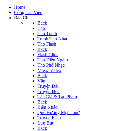
Home
Cộng Tác Viên
Báo Chí
Back
Thơ
Thơ Tranh
Tranh Thơ Nhạc
Thơ Flash
Back
Flash Clips
Thơ Diễn Ngâm
Thơ Phổ Nhạc
Music Video
Back
Văn
Truyện Dài
Truyện Đọc
Tác Giả & Tác Phẩm
Back
Biên Khảo
Quê Hương Một Thuở
Truyện Kiều
Lưu Bút
Back