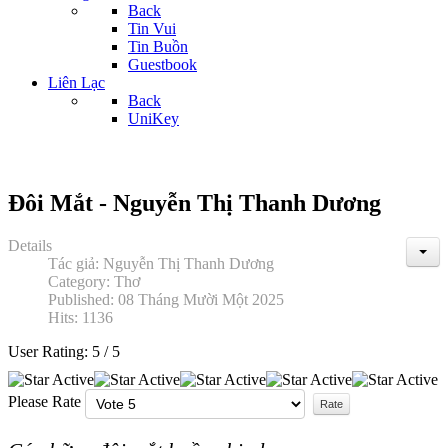
Back
Tin Vui
Tin Buồn
Guestbook
Liên Lạc
Back
UniKey
Đôi Mắt - Nguyễn Thị Thanh Dương
Details
Tác giả:
Nguyễn Thị Thanh Dương
Category:
Thơ
Published: 08 Tháng Mười Một 2025
Hits: 1136
User Rating:
5
/
5
Please Rate