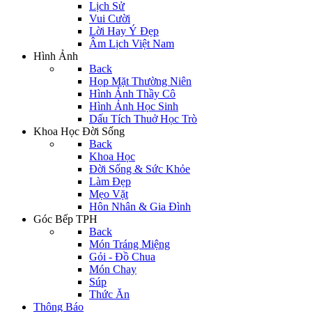
Lịch Sử
Vui Cười
Lời Hay Ý Đẹp
Âm Lịch Việt Nam
Hình Ảnh
Back
Họp Mặt Thường Niên
Hình Ảnh Thầy Cô
Hình Ảnh Học Sinh
Dấu Tích Thuở Học Trò
Khoa Học Đời Sống
Back
Khoa Học
Đời Sống & Sức Khỏe
Làm Đẹp
Mẹo Vặt
Hôn Nhân & Gia Đình
Góc Bếp TPH
Back
Món Tráng Miệng
Gỏi - Đồ Chua
Món Chay
Súp
Thức Ăn
Thông Báo