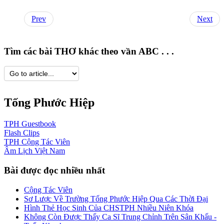
Prev
Next
Tìm các bài THƠ khác theo vần ABC . . .
Tống Phước Hiệp
TPH
Guestbook
Flash
Clips
TPH
Cộng Tác Viên
Âm Lịch
Việt Nam
Bài được đọc nhiều nhất
Cộng Tác Viên
Sơ Lược Về Trường Tống Phước Hiệp Qua Các Thời Đại
Hình Thẻ Học Sinh Của CHSTPH Nhiều Niên Khóa
Không Còn Được Thấy Ca Sĩ Trung Chỉnh Trên Sân Khấu -