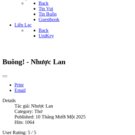
Back
Tin Vui
Tin Buồn
Guestbook
Liên Lạc
Back
UniKey
Buông! - Nhược Lan
Print
Email
Details
Tác giả:
Nhược Lan
Category:
Thơ
Published: 10 Tháng Mười Một 2025
Hits: 1064
User Rating:
5
/
5