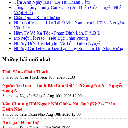
Tấm Ảnh Ngày Xưa - Lê Thị Thanh Tâm
Tổng Thống Jimmy Carter: Đại Ân Nhân Của Thuyền Nhân
Vượt Biển
Chân Quê - Xuân Phương
Nhìn Lại Việc Thi Tú Tài Ở Việt Nam Trước 1975 - Nguyễn
Văn Lục
Năm Tỵ Và Xà Tộc - Phạm Đình Lân, F.A.B.I.
Mơ Một Tết Nào - Tiểu Lục Thần Phong
Những Đứa Trẻ Babylift Và Tôi - Tidoo Nguyễn
Những Cái Tết Đầu Tiên Tại Thụy Sĩ - Trần Thị Nhật Hưng
Những bài mới nhất
Tình Sầu - Châu Thạch
Shared by Châu Thạch
Aug 10th 2026 12:00
Người Sài Gòn – Tánh Khí Của Đất Trời Sông Nước - Nguyễn
Đông A
Shared by Nguyễn Đông A
Aug 10th 2026 12:00
Văn Chương Hải Ngoại: Nỗi Chữ – Nỗi Quê (Kỳ 2) - Trần
Doãn Nho
Shared by Trần Doãn Nho
Aug 10th 2026 12:00
Áo Lụa - Đoàn Dự
Shared by Đoàn Dự
Aug 10th 2026 12:00