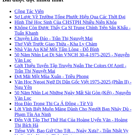
Cộng Tác Viên
Sơ Lược Về Trường Tống Phước Hiệp Qua Các Thời Đại
Hình Thẻ Học Sinh Của CHSTPH Nhiều Niên Khóa
Không Còn Được Thấy Ca Sĩ Trung Chỉnh Trên Sân Khấu -
Tuấn Khanh
Chuyện Lừa Đảo - Trần Thị Nguyệt Mai
Thơ Viết Trước Giao Thừa - Kha Ly Chàm
Nhà Văn An Khê Một Tấm Lòng - Đỗ Bình
50 Năm Nhìn Lại Di Sản VNCH 30-4-1975-2025 - Nguyễn
Văn Lục
Giới Thiệu Tuyển Tập Truyện Ngắn The Colors Of April -
Trần Thị Nguyệt Mai
Đợi Mãi Một Mùa Xuân - Triều Phong
Văn Học Ngoại Ngữ Di Dân Gốc Việt 1975-2025 (Phần II) -
Ngu Yên
50 Năm Nhìn Lại Những Ngày Mất Sài Gòn (Kết) - Nguyễn
Văn Lục
Hoa Đào Trong Thi Ca Á Đông - Từ Vũ
Lời Vĩnh Biệt Muộn Màng Dành Cho Người Bạn Nhảy Dù -
Phạm Tín An Ninh
Đến Với Tập Thơ Thứ Hai Của Hoàng Uyển Văn - Hoàng
Thị Bích Hà
Tiếng Việt, Bao Giờ Cho Tới… Ngày Xưa? - Trần Nhật Vy