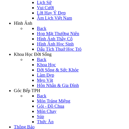
Lịch Sử
Vui Cười
Lời Hay Ý Đẹp
Âm Lịch Việt Nam
Hình Ảnh
Back
Họp Mặt Thường Niên
Hình Ảnh Thầy Cô
Hình Ảnh Học Sinh
Dấu Tích Thuở Học Trò
Khoa Học Đời Sống
Back
Khoa Học
Đời Sống & Sức Khỏe
Làm Đẹp
Mẹo Vặt
Hôn Nhân & Gia Đình
Góc Bếp TPH
Back
Món Tráng Miệng
Gỏi - Đồ Chua
Món Chay
Súp
Thức Ăn
Thông Báo