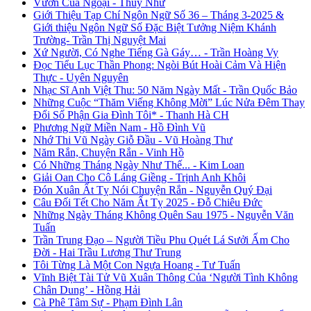
Vườn Của Ngoại - Thủy Như
Giới Thiệu Tạp Chí Ngôn Ngữ Số 36 – Tháng 3-2025 &
Giới thiệu Ngôn Ngữ Số Đặc Biệt Tưởng Niệm Khánh
Trường- Trần Thị Nguyệt Mai
Xứ Người, Có Nghe Tiếng Gà Gáy… - Trần Hoàng Vy
Đọc Tiểu Lục Thần Phong: Ngòi Bút Hoài Cảm Và Hiện
Thực - Uyên Nguyên
Nhạc Sĩ Anh Việt Thu: 50 Năm Ngày Mất - Trần Quốc Bảo
Những Cuộc “Thăm Viếng Không Mời” Lúc Nửa Đêm Thay
Đổi Số Phận Gia Đình Tôi* - Thanh Hà CH
Phương Ngữ Miền Nam - Hồ Đình Vũ
Nhớ Thi Vũ Ngày Giỗ Đầu - Vũ Hoàng Thư
Năm Rắn, Chuyện Rắn - Vinh Hồ
Có Những Tháng Ngày Như Thế... - Kim Loan
Giải Oan Cho Cô Láng Giềng - Trịnh Anh Khôi
Đón Xuân Ất Tỵ Nói Chuyện Rắn - Nguyễn Quý Đại
Câu Đối Tết Cho Năm Ất Tỵ 2025 - Đỗ Chiêu Đức
Những Ngày Tháng Không Quên Sau 1975 - Nguyễn Văn
Tuấn
Trần Trung Đạo – Người Tiều Phu Quét Lá Sưởi Ấm Cho
Đời - Hai Trầu Lương Thư Trung
Tôi Từng Là Một Con Ngựa Hoang - Tư Tuấn
Vĩnh Biệt Tài Tử Vũ Xuân Thông Của ‘Người Tình Không
Chân Dung’ - Hồng Hải
Cà Phê Tâm Sự - Phạm Đình Lân