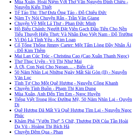
Mùa Xuân, Hoài Niệm Với Thơ Văn Nguyễn Đình Chiểu -
Nguyễn Kiến Thiết
Tế Táo Thi: Thơ Đưa Ông Táo - Đỗ Chiêu Đức
Năm Tỵ Nói Chuyện Rắn - Trần Văn Giang
Chuyện Về Một Lá Thư - Phan Đức Minh
Hồ Biểu Chánh: Người Đặt Viên Gạch Đầu Tiên Cho Nền
Tiểu Thuyết Hiện Thực Và Nhân Đạo Việt Nam - Đỗ Trường
Vì Đó Là Tình Yêu - Kim Loan
Cố Tổng Thống Jimmy Carter: Một Tấm Lòng Đầy Nhân Ái
- Đỗ Kim Thêm
Mai Lan Cúc Trúc - Christina Cao (Cao Xuân Thanh Ngọc)
Thơ Thục Uyên - Võ Thị Như Mai
À Ơi, Con Ngủ Cho Ngoan… - Biển Cát
50 Năm Nhìn Lại Những Ngày Mất Sài Gòn (II) - Nguyễn
Văn Lục
Tình Tự Cho Một Quê Hương - Nguyễn Công Khanh
Chuyện Tình Buồn - Phạm Thị Kim Dung
Mùa Xuân, Anh Đến Tìm Em - Ngọc Huyền
Tiếng Việt Trong Học Đường Mỹ, 50 Năm Nhìn Lại - Quyên
Di
Quê Hương Đã Mất Và Quê Hương Tìm Lại - Nguyễn Ngọc
Phúc
Khám Phá "Vườn Thơ" 5 Chữ, Thương Đời Của Tần Hoài
Dạ Vũ - Hoàng Thị Bích Hà
Chuyện Đêm Qua - Phan