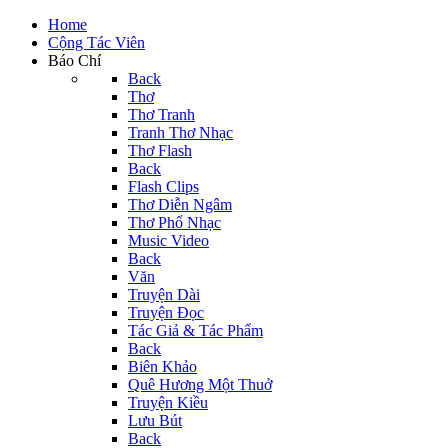
Home
Cộng Tác Viên
Báo Chí
Back
Thơ
Thơ Tranh
Tranh Thơ Nhạc
Thơ Flash
Back
Flash Clips
Thơ Diễn Ngâm
Thơ Phổ Nhạc
Music Video
Back
Văn
Truyện Dài
Truyện Đọc
Tác Giả & Tác Phẩm
Back
Biên Khảo
Quê Hương Một Thuở
Truyện Kiều
Lưu Bút
Back