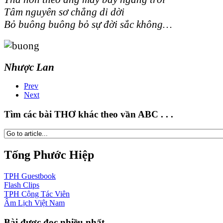
Tâm nguyên sơ chẳng di dời
Bỏ buông buông bỏ sự đời sắc không…
Nhược Lan
Prev
Next
Tìm các bài THƠ khác theo vần ABC . . .
Tống Phước Hiệp
TPH
Guestbook
Flash
Clips
TPH
Cộng Tác Viên
Âm Lịch
Việt Nam
Bài được đọc nhiều nhất