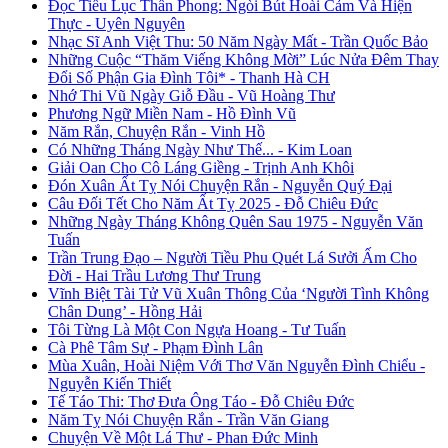
Đọc Tiểu Lục Thần Phong: Ngòi Bút Hoài Cảm Và Hiện
Thực - Uyên Nguyên
Nhạc Sĩ Anh Việt Thu: 50 Năm Ngày Mất - Trần Quốc Bảo
Những Cuộc “Thăm Viếng Không Mời” Lúc Nửa Đêm Thay
Đổi Số Phận Gia Đình Tôi* - Thanh Hà CH
Nhớ Thi Vũ Ngày Giỗ Đầu - Vũ Hoàng Thư
Phương Ngữ Miền Nam - Hồ Đình Vũ
Năm Rắn, Chuyện Rắn - Vinh Hồ
Có Những Tháng Ngày Như Thế... - Kim Loan
Giải Oan Cho Cô Láng Giềng - Trịnh Anh Khôi
Đón Xuân Ất Tỵ Nói Chuyện Rắn - Nguyễn Quý Đại
Câu Đối Tết Cho Năm Ất Tỵ 2025 - Đỗ Chiêu Đức
Những Ngày Tháng Không Quên Sau 1975 - Nguyễn Văn
Tuấn
Trần Trung Đạo – Người Tiều Phu Quét Lá Sưởi Ấm Cho
Đời - Hai Trầu Lương Thư Trung
Vĩnh Biệt Tài Tử Vũ Xuân Thông Của ‘Người Tình Không
Chân Dung’ - Hồng Hải
Tôi Từng Là Một Con Ngựa Hoang - Tư Tuấn
Cà Phê Tâm Sự - Phạm Đình Lân
Mùa Xuân, Hoài Niệm Với Thơ Văn Nguyễn Đình Chiểu -
Nguyễn Kiến Thiết
Tế Táo Thi: Thơ Đưa Ông Táo - Đỗ Chiêu Đức
Năm Tỵ Nói Chuyện Rắn - Trần Văn Giang
Chuyện Về Một Lá Thư - Phan Đức Minh