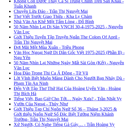
Không Còn Được Thấy Ca Sĩ Trung Chỉnh Trên Sân Khấu -
Tuấn Khanh
Chuyện Lừa Đảo - Trần Thị Nguyệt Mai
Thơ Viết Trước Giao Thừa - Kha Ly Chàm
Nhà Văn An Khê Một Tấm Lòng - Đỗ Bình
50 Năm Nhìn Lại Di Sản VNCH 30-4-1975-2025 - Nguyễn
Văn Lục
Giới Thiệu Tuyển Tập Truyện Ngắn The Colors Of April -
Trần Thị Nguyệt Mai
Đợi Mãi Một Mùa Xuân - Triều Phong
Văn Học Ngoại Ngữ Di Dân Gốc Việt 1975-2025 (Phần II) -
Ngu Yên
50 Năm Nhìn Lại Những Ngày Mất Sài Gòn (Kết) - Nguyễn
Văn Lục
Hoa Đào Trong Thi Ca Á Đông - Từ Vũ
Lời Vĩnh Biệt Muộn Màng Dành Cho Người Bạn Nhảy Dù -
Phạm Tín An Ninh
Đến Với Tập Thơ Thứ Hai Của Hoàng Uyển Văn - Hoàng
Thị Bích Hà
Tiếng Việt, Bao Giờ Cho Tới… Ngày Xưa? - Trần Nhật Vy
Vườn Của Ngoại - Thủy Như
Giới Thiệu Tạp Chí Ngôn Ngữ Số 36 – Tháng 3-2025 &
Giới thiệu Ngôn Ngữ Số Đặc Biệt Tưởng Niệm Khánh
Trường- Trần Thị Nguyệt Mai
Xứ Người, Có Nghe Tiếng Gà Gáy… - Trần Hoàng Vy