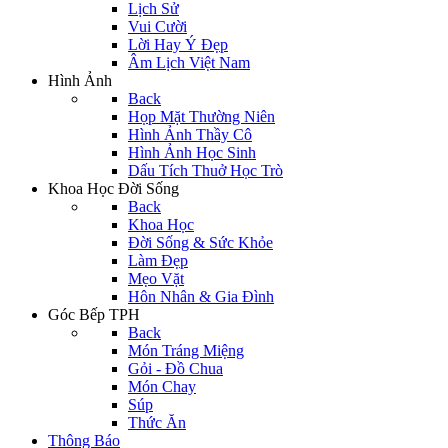
Lịch Sử
Vui Cười
Lời Hay Ý Đẹp
Âm Lịch Việt Nam
Hình Ảnh
Back
Họp Mặt Thường Niên
Hình Ảnh Thầy Cô
Hình Ảnh Học Sinh
Dấu Tích Thuở Học Trò
Khoa Học Đời Sống
Back
Khoa Học
Đời Sống & Sức Khỏe
Làm Đẹp
Mẹo Vặt
Hôn Nhân & Gia Đình
Góc Bếp TPH
Back
Món Tráng Miệng
Gỏi - Đồ Chua
Món Chay
Súp
Thức Ăn
Thông Báo