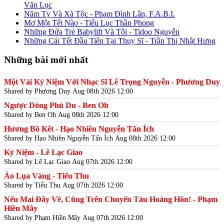
Văn Lục
Năm Tỵ Và Xà Tộc - Phạm Đình Lân, F.A.B.I.
Mơ Một Tết Nào - Tiểu Lục Thần Phong
Những Đứa Trẻ Babylift Và Tôi - Tidoo Nguyễn
Những Cái Tết Đầu Tiên Tại Thụy Sĩ - Trần Thị Nhật Hưng
Những bài mới nhất
Một Vài Kỷ Niệm Với Nhạc Sĩ Lê Trọng Nguyễn - Phương Duy
Shared by Phương Duy
Aug 08th 2026 12:00
Ngược Dòng Phù Du - Ben Oh
Shared by Ben Oh
Aug 08th 2026 12:00
Hương Bồ Kết - Hạo Nhiên Nguyễn Tấn Ích
Shared by Hạo Nhiên Nguyễn Tấn Ích
Aug 08th 2026 12:00
Kỷ Niệm - Lê Lạc Giao
Shared by Lê Lạc Giao
Aug 07th 2026 12:00
Áo Lụa Vàng - Tiểu Thu
Shared by Tiểu Thu
Aug 07th 2026 12:00
Nếu Mai Đây Về, Cũng Trên Chuyến Tàu Hoàng Hôn! - Phạm
Hiền Mây
Shared by Phạm Hiền Mây
Aug 07th 2026 12:00