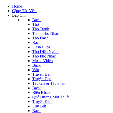
Home
Cộng Tác Viên
Báo Chí
Back
Thơ
Thơ Tranh
Tranh Thơ Nhạc
Thơ Flash
Back
Flash Clips
Thơ Diễn Ngâm
Thơ Phổ Nhạc
Music Video
Back
Văn
Truyện Dài
Truyện Đọc
Tác Giả & Tác Phẩm
Back
Biên Khảo
Quê Hương Một Thuở
Truyện Kiều
Lưu Bút
Back