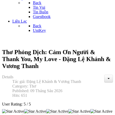
Back
Tin Vui
Tin Buồn
Guestbook
Liên Lạc
Back
UniKey
Thơ Phỏng Dịch: Cảm Ơn Người &
Thank You, My Love - Đặng Lệ Khánh &
Vương Thanh
Details
Tác giả:
Đặng Lệ Khánh & Vương Thanh
Category:
Thơ
Published: 09 Tháng Sáu 2026
Hits: 651
User Rating:
5
/
5