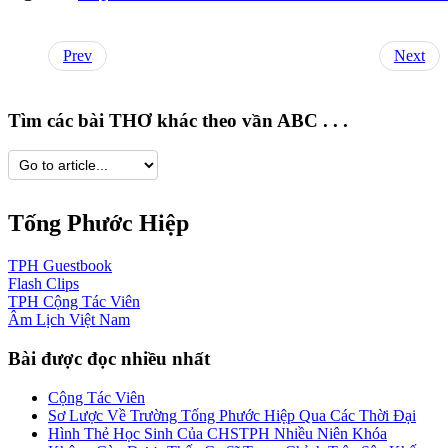
Prev
Next
Tìm các bài THƠ khác theo vần ABC . . .
Tống Phước Hiệp
TPH
Guestbook
Flash
Clips
TPH
Cộng Tác Viên
Âm Lịch
Việt Nam
Bài được đọc nhiều nhất
Cộng Tác Viên
Sơ Lược Về Trường Tống Phước Hiệp Qua Các Thời Đại
Hình Thẻ Học Sinh Của CHSTPH Nhiều Niên Khóa