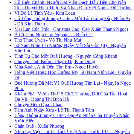
Hồ Biểu Chánh: Người Đặt Viên Gạch Đầu Tiên Cho Nền
Tiểu Thuyết Hiện Thực Và Nhân Đạo Việt Nam - Đỗ Trường
Vì Đó Là Tình Yêu - Kim Loan
Cố Tổng Thống Jimmy Carter: Một Tấm Lòng Đầy Nhân Ái
- Đỗ Kim Thêm
Mai Lan Cúc Trúc - Christina Cao (Cao Xuân Thanh Ngọc)
À Ơi, Con Ngủ Cho Ngoan… - Biển Cát
Thơ Thục Uyên - Võ Thị Như Mai
50 Năm Nhìn Lại Những Ngày Mất Sài Gòn (II) - Nguyễn
Văn Lục
Tình Tự Cho Một Quê Hương - Nguyễn Công Khanh
Chuyện Tình Buồn - Phạm Thị Kim Dung
Mùa Xuân, Anh Đến Tìm Em - Ngọc Huyền
Tiếng Việt Trong Học Đường Mỹ, 50 Năm Nhìn Lại - Quyên
Di
Quê Hương Đã Mất Và Quê Hương Tìm Lại - Nguyễn Ngọc
Phúc
Khám Phá "Vườn Thơ" 5 Chữ, Thương Đời Của Tần Hoài
Dạ Vũ - Hoàng Thị Bích Hà
Chuyện Đêm Qua - Phan
Tấm Ảnh Ngày Xưa - Lê Thị Thanh Tâm
Tổng Thống Jimmy Carter: Đại Ân Nhân Của Thuyền Nhân
Vượt Biển
Chân Quê - Xuân Phương
Nhìn Lại Việc Thi Tú Tài Ở Việt Nam Trước 1975 - Nguyễn