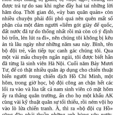
được trả tự do sau khi nghe đầy hai tai những lời
hăm doạ. Thời gian đó, «ủy ban quân quản» còn
nhiều chuyện phải đối phó quá nên quên mất số
phận của một đám người «liếm gót giày đế quốc,
đất nước đã tự do thống nhất rồi mà còn có ý định
bỏ trốn, lén lút ra đi», nên chúng tôi không bị kêu
án tù lâu ngày như những năm sau này. Bình, tên
bộ đội trẻ, vẫn tiếp tục canh gác chúng tôi. Qua
một vài mẩu chuyện ngắn ngủi, tôi được biết hắn
đã từng là sinh viên Hà Nội. Cuối năm Bảy Mươi
Tư, để có thật nhiều quân áp dụng cho chiến thuật
biển người trong chiến dịch Hồ Chí Minh, một
hôm, trong giờ học, bộ đội công an chặn hết các
lối ra vào và lùa tất cả nam sinh viên có mặt hôm
ấy ra thẳng quân trường, ấn cho họ một khẩu AK
cùng vài kỹ thuật quân sự tối thiểu, rồi ném vội họ
vào lò lửa chiến tranh. À, thì ra «bộ đội cụ Hồ»
cũng đâu phải thuần những anh hùng yêu nước,