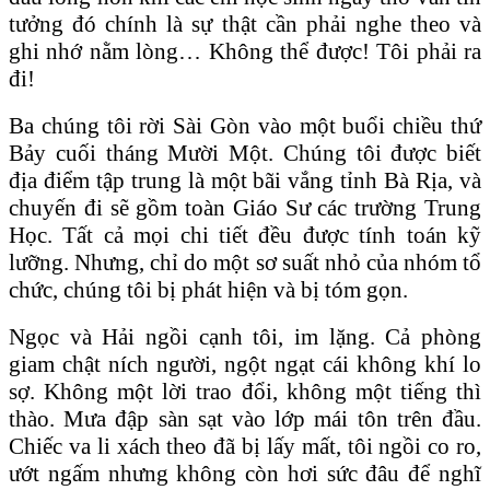
tưởng đó chính là sự thật cần phải nghe theo và
ghi nhớ nằm lòng… Không thể được! Tôi phải ra
đi!
Ba chúng tôi rời Sài Gòn vào một buổi chiều thứ
Bảy cuối tháng Mười Một. Chúng tôi được biết
địa điểm tập trung là một bãi vắng tỉnh Bà Rịa, và
chuyến đi sẽ gồm toàn Giáo Sư các trường Trung
Học. Tất cả mọi chi tiết đều được tính toán kỹ
lưỡng. Nhưng, chỉ do một sơ suất nhỏ của nhóm tổ
chức, chúng tôi bị phát hiện và bị tóm gọn.
Ngọc và Hải ngồi cạnh tôi, im lặng. Cả phòng
giam chật ních người, ngột ngạt cái không khí lo
sợ. Không một lời trao đổi, không một tiếng thì
thào. Mưa đập sàn sạt vào lớp mái tôn trên đầu.
Chiếc va li xách theo đã bị lấy mất, tôi ngồi co ro,
ướt ngấm nhưng không còn hơi sức đâu để nghĩ