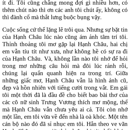
ít đi. Tôi cũng chẳng mong đợi gì nhiều hơn, có
thêm chút nào thì ơn các anh tôi chút ấy, không có
thì đành cố mà thắt lưng buộc bụng vậy.
Cuộc sống cứ thế lặng lẽ trôi qua. Nhưng sự bặt tin
của Hạnh Châu lúc nào cũng ám ảnh tâm trí tôi.
Thỉnh thoảng tôi mơ gặp lại Hạnh Châu, hai chị
em vẫn tíu tít như xưa, như không hề có sự ra đi
của Hạnh Châu. Và, không lần nào tôi nhớ để hỏi
trong mơ những câu hỏi mà đôi lúc rảnh rỗi,
chúng lại quẩn quanh hiện ra trong trí. Giữa
những giấc mơ, Hạnh Châu vẫn là hình ảnh cũ,
đẹp và hồn nhiên với tiếng cười trong vắt. Em gái
tôi một thời đã là đầu đề cho biết bao bài thơ của
các cô nữ sinh Trưng Vương thích mơ mộng, thế
mà Hạnh Châu vẫn chưa yêu ai cả. Tôi còn nhớ
một lần, em tôi vừa về đến nhà là oà khóc. Một tên
cán bộ nào đó đã sỉ nhục em tôi. Hắn theo ve vãn