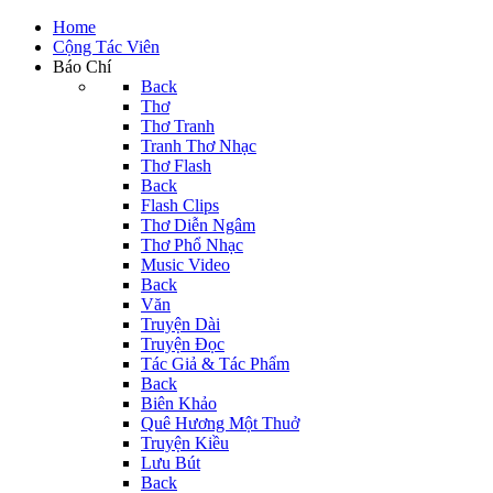
Home
Cộng Tác Viên
Báo Chí
Back
Thơ
Thơ Tranh
Tranh Thơ Nhạc
Thơ Flash
Back
Flash Clips
Thơ Diễn Ngâm
Thơ Phổ Nhạc
Music Video
Back
Văn
Truyện Dài
Truyện Đọc
Tác Giả & Tác Phẩm
Back
Biên Khảo
Quê Hương Một Thuở
Truyện Kiều
Lưu Bút
Back