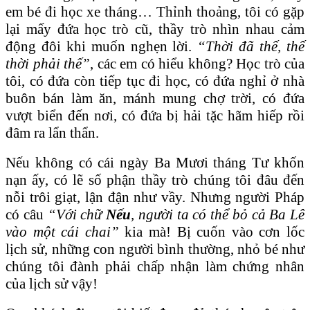
em bé đi học xe tháng… Thỉnh thoảng, tôi có gặp
lại mấy đứa học trò cũ, thầy trò nhìn nhau cảm
động đôi khi muốn nghẹn lời.
“Thời đã thế, thế
thời phải thế”
, các em có hiểu không? Học trò của
tôi, có đứa còn tiếp tục đi học, có đứa nghỉ ở nhà
buôn bán làm ăn, mánh mung chợ trời, có đứa
vượt biển đến nơi, có đứa bị hải tặc hãm hiếp rồi
đâm ra lẩn thẩn.
Nếu không có cái ngày Ba Mươi tháng Tư khốn
nạn ấy, có lẽ số phận thầy trò chúng tôi đâu đến
nỗi trôi giạt, lận đận như vầy. Nhưng người Pháp
có câu
“Với chữ
Nếu
, người ta có thể bỏ cả Ba Lê
vào một cái chai”
kia mà! Bị cuốn vào cơn lốc
lịch sử, những con người bình thường, nhỏ bé như
chúng tôi đành phải chấp nhận làm chứng nhân
của lịch sử vậy!