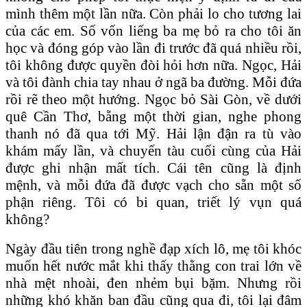
mình thêm một lần nữa. Còn phải lo cho tương lai
của các em. Số vốn liếng ba mẹ bỏ ra cho tôi ăn
học và đóng góp vào lần đi trước đã quá nhiều rồi,
tôi không được quyền đòi hỏi hơn nữa. Ngọc, Hải
và tôi đành chia tay nhau ở ngã ba đường. Mỗi đứa
rồi rẽ theo một hướng. Ngọc bỏ Sài Gòn, về dưới
quê Cần Thơ, bẵng một thời gian, nghe phong
thanh nó đã qua tới Mỹ. Hải lận đận ra tù vào
khám mấy lần, và chuyến tàu cuối cùng của Hải
được ghi nhận mất tích. Cái tên cũng là định
mệnh, và mỗi đứa đã được vạch cho sẵn một số
phận riêng. Tôi có bi quan, triết lý vụn quá
không?
Ngày đầu tiên trong nghề đạp xích lô, mẹ tôi khóc
muốn hết nước mắt khi thấy thằng con trai lớn về
nhà mệt nhoài, đen nhẻm bụi bặm. Nhưng rồi
những khó khăn ban đầu cũng qua đi, tôi lại đâm