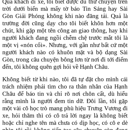
Qua khách đi xe, tôi biết được đủ thứ chuyện trên
trời dưới biển mà mấy tờ báo Tin Sáng hay Sài
Gòn Giải Phóng không khi nào đăng tải. Quả là
trường đời cũng dạy cho tôi biết khôn hơn một
chút, khi gặp một tên công an giao thông, hay khi
người khách đang ngồi chễm chệ trước mắt tôi là
một vị «nón cối». Nhưng, với gần như bất cứ một
người khách nào có khuôn mặt và bộ dạng Sài
Gòn, trong câu chuyện bông lơn từ nơi đi tới điểm
đến, tôi không quên gợi hỏi về Hạnh Châu.
Không biết từ khi nào, tôi đã tự đặt cho mình cái
trách nhiệm phải tìm cho ra thân nhân của Hạnh
Châu để báo tin và chỉ rõ nơi chôn cất, dù hiểu
rằng mình là người đem tin dữ. Ðôi lần, tôi gặp
một vài cô học trò mang phù hiệu Trưng Vương đi
xe, hỏi thăm thì có cô trả lời ngay là không biết
hoặc chỉ nghe tên mà chưa có dịp học, có cô e dè
nhìn tôi rồi không tiếp tục câu chuyện còn đang