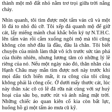
thành một mô đất nhỏ nằm trơ trọi giữa trời nắng
cháy.
Nhìn quanh, tôi tìm được một tấm ván cũ và một
lô đá to nhỏ đủ cỡ. Tôi xếp đá quanh mộ để giữ
cát, lấy miếng mảnh chai khắc bốn ký tự N.T.H.C.
lên tấm ván rồi cắm xuống ngôi mộ mà tôi cũng
không còn nhớ đâu là đầu, đâu là chân. Tôi biết
chuyện của mình làm thật vô ích trước sức tàn phá
của thiên nhiên, nhưng lương tâm có những lý lẽ
riêng của nó. Nếu một ngày nào đó, thân nhân của
Hạnh Châu may mắn tìm được nơi này trước khi
mọi dấu tích biến mất, ít ra công của tôi cũng
không phải là công cốc. Ở dưới mấy thước cát, lúc
này thân xác cô có lẽ đã rữa nát cùng với sự huỷ
hoại của sâu bọ, nước rút và ánh nắng mặt trời.
Những chiếc áo quan kiên cố kia còn bất lực,
huống hồ gì một tấm áo mưa cũ kỹ.