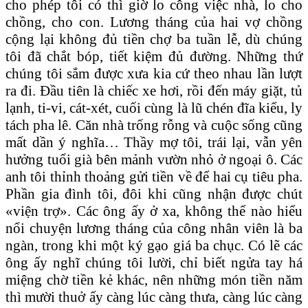
cho phép tôi có thì giờ lo công việc nhà, lo cho
chồng, cho con. Lương tháng của hai vợ chồng
cộng lại không đủ tiền chợ ba tuần lễ, dù chúng
tôi đã chắt bóp, tiết kiệm đủ đường. Những thứ
chúng tôi sắm được xưa kia cứ theo nhau lần lượt
ra đi. Ðầu tiên là chiếc xe hơi, rồi đến máy giặt, tủ
lạnh, ti-vi, cát-xét, cuối cùng là lũ chén đĩa kiểu, ly
tách pha lê. Căn nhà trống rỗng và cuộc sống cũng
mất dần ý nghĩa… Thầy mợ tôi, trái lại, vẫn yên
hưởng tuổi già bên mảnh vườn nhỏ ở ngoại ô. Các
anh tôi thỉnh thoảng gửi tiền về để hai cụ tiêu pha.
Phần gia đình tôi, đôi khi cũng nhận được chút
«viện trợ». Các ông ấy ở xa, không thể nào hiểu
nổi chuyện lương tháng của công nhân viên là ba
ngàn, trong khi một ký gạo giá ba chục. Có lẽ các
ông ấy nghĩ chúng tôi lười, chỉ biết ngửa tay há
miệng chờ tiền kẻ khác, nên những món tiền năm
thì mười thuở ấy càng lúc càng thưa, càng lúc càng