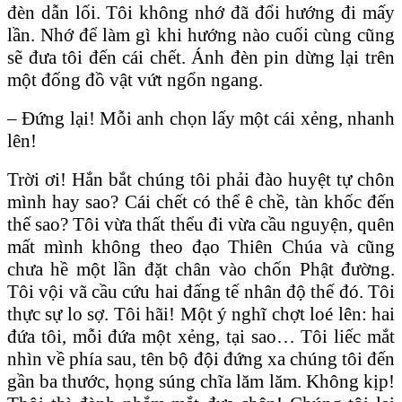
đèn dẫn lối. Tôi không nhớ đã đổi hướng đi mấy
lần. Nhớ để làm gì khi hướng nào cuối cùng cũng
sẽ đưa tôi đến cái chết. Ánh đèn pin dừng lại trên
một đống đồ vật vứt ngổn ngang.
– Ðứng lại! Mỗi anh chọn lấy một cái xẻng, nhanh
lên!
Trời ơi! Hắn bắt chúng tôi phải đào huyệt tự chôn
mình hay sao? Cái chết có thể ê chề, tàn khốc đến
thế sao? Tôi vừa thất thểu đi vừa cầu nguyện, quên
mất mình không theo đạo Thiên Chúa và cũng
chưa hề một lần đặt chân vào chốn Phật đường.
Tôi vội vã cầu cứu hai đấng tế nhân độ thế đó. Tôi
thực sự lo sợ. Tôi hãi! Một ý nghĩ chợt loé lên: hai
đứa tôi, mỗi đứa một xẻng, tại sao… Tôi liếc mắt
nhìn về phía sau, tên bộ đội đứng xa chúng tôi đến
gần ba thước, họng súng chĩa lăm lăm. Không kịp!