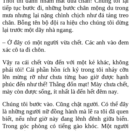
Thôi thì đành nhắm mắt đưa chân! Chúng tôi lại
tiếp tục bước đi, những bước chân mộng du trong
mưa nhưng lại nặng chình chịch như đá tảng treo
chân. Bỗng tên bộ đội ra hiệu cho chúng tôi dừng
lại trước một dãy nhà ngang.
– Ở đây có một người vừa chết. Các anh vào đem
xác cô ta đi chôn.
Vậy ra cái chết vừa đến với một kẻ khác, không
phải tôi! Cái phần hồn ích kỷ trong tôi nhảy cỡn
lên mừng rỡ như chưa từng bao giờ được hạnh
phúc đến như thế! Thằng đốn mạt! Mày chưa chết,
mày còn được sống, ít nhất là đến hết đêm nay.
Chúng tôi bước vào. Cũng chật người. Có thể đây
là những người nữ đồng hành mà lẽ ra tôi đã quen
biết, nếu như giờ này đang lênh đênh giữa biển.
Trong góc phòng có tiếng gào khóc. Một người