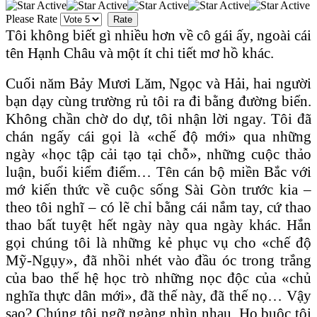
Please Rate
Tôi không biết gì nhiều hơn về cô gái ấy, ngoài cái
tên Hạnh Châu và một ít chi tiết mơ hồ khác.
Cuối năm Bảy Mươi Lăm, Ngọc và Hải, hai người
bạn dạy cùng trường rủ tôi ra đi bằng đường biển.
Không chần chờ do dự, tôi nhận lời ngay. Tôi đã
chán ngấy cái gọi là «chế độ mới» qua những
ngày «học tập cải tạo tại chỗ», những cuộc thảo
luận, buổi kiểm điểm… Tên cán bộ miền Bắc với
mớ kiến thức về cuộc sống Sài Gòn trước kia –
theo tôi nghĩ – có lẽ chỉ bằng cái nắm tay, cứ thao
thao bất tuyệt hết ngày này qua ngày khác. Hắn
gọi chúng tôi là những kẻ phục vụ cho «chế độ
Mỹ-Ngụy», đã nhồi nhét vào đầu óc trong trắng
của bao thế hệ học trò những nọc độc của «chủ
nghĩa thực dân mới», đã thế này, đã thế nọ… Vậy
sao? Chúng tôi ngỡ ngàng nhìn nhau. Họ buộc tội