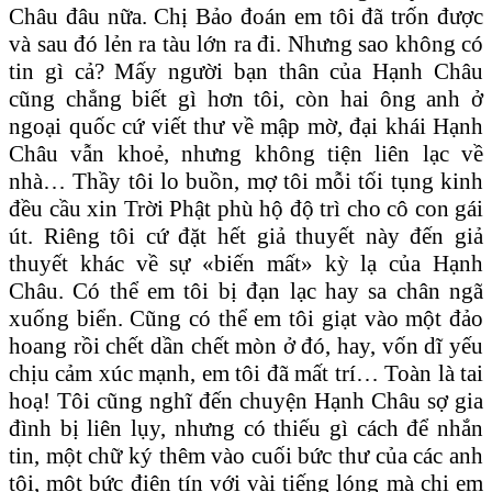
Châu đâu nữa. Chị Bảo đoán em tôi đã trốn được
và sau đó lẻn ra tàu lớn ra đi. Nhưng sao không có
tin gì cả? Mấy người bạn thân của Hạnh Châu
cũng chẳng biết gì hơn tôi, còn hai ông anh ở
ngoại quốc cứ viết thư về mập mờ, đại khái Hạnh
Châu vẫn khoẻ, nhưng không tiện liên lạc về
nhà… Thầy tôi lo buồn, mợ tôi mỗi tối tụng kinh
đều cầu xin Trời Phật phù hộ độ trì cho cô con gái
út. Riêng tôi cứ đặt hết giả thuyết này đến giả
thuyết khác về sự «biến mất» kỳ lạ của Hạnh
Châu. Có thể em tôi bị đạn lạc hay sa chân ngã
xuống biển. Cũng có thể em tôi giạt vào một đảo
hoang rồi chết dần chết mòn ở đó, hay, vốn dĩ yếu
chịu cảm xúc mạnh, em tôi đã mất trí… Toàn là tai
hoạ! Tôi cũng nghĩ đến chuyện Hạnh Châu sợ gia
đình bị liên lụy, nhưng có thiếu gì cách để nhắn
tin, một chữ ký thêm vào cuối bức thư của các anh
tôi, một bức điện tín với vài tiếng lóng mà chị em