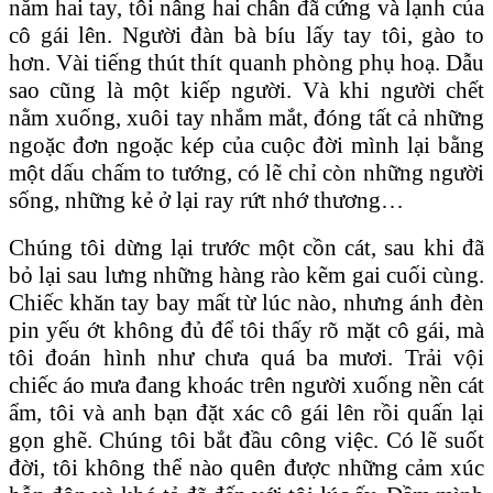
nắm hai tay, tôi nâng hai chân đã cứng và lạnh của
cô gái lên. Người đàn bà bíu lấy tay tôi, gào to
hơn. Vài tiếng thút thít quanh phòng phụ hoạ. Dẫu
sao cũng là một kiếp người. Và khi người chết
nằm xuống, xuôi tay nhắm mắt, đóng tất cả những
ngoặc đơn ngoặc kép của cuộc đời mình lại bằng
một dấu chấm to tướng, có lẽ chỉ còn những người
sống, những kẻ ở lại ray rứt nhớ thương…
Chúng tôi dừng lại trước một cồn cát, sau khi đã
bỏ lại sau lưng những hàng rào kẽm gai cuối cùng.
Chiếc khăn tay bay mất từ lúc nào, nhưng ánh đèn
pin yếu ớt không đủ để tôi thấy rõ mặt cô gái, mà
tôi đoán hình như chưa quá ba mươi. Trải vội
chiếc áo mưa đang khoác trên người xuống nền cát
ẩm, tôi và anh bạn đặt xác cô gái lên rồi quấn lại
gọn ghẽ. Chúng tôi bắt đầu công việc. Có lẽ suốt
đời, tôi không thể nào quên được những cảm xúc