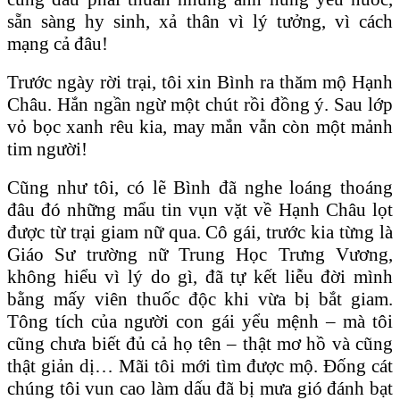
sẵn sàng hy sinh, xả thân vì lý tưởng, vì cách
mạng cả đâu!
Trước ngày rời trại, tôi xin Bình ra thăm mộ Hạnh
Châu. Hắn ngần ngừ một chút rồi đồng ý. Sau lớp
vỏ bọc xanh rêu kia, may mắn vẫn còn một mảnh
tim người!
Cũng như tôi, có lẽ Bình đã nghe loáng thoáng
đâu đó những mẩu tin vụn vặt về Hạnh Châu lọt
được từ trại giam nữ qua. Cô gái, trước kia từng là
Giáo Sư trường nữ Trung Học Trưng Vương,
không hiểu vì lý do gì, đã tự kết liễu đời mình
bằng mấy viên thuốc độc khi vừa bị bắt giam.
Tông tích của người con gái yểu mệnh – mà tôi
cũng chưa biết đủ cả họ tên – thật mơ hồ và cũng
thật giản dị… Mãi tôi mới tìm được mộ. Ðống cát
chúng tôi vun cao làm dấu đã bị mưa gió đánh bạt