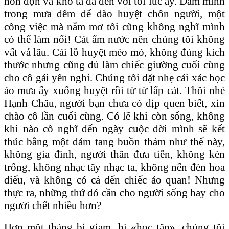
hỗn độn và khó tả đã đến với tôi lúc ấy. Dầm mình
trong mưa đêm để đào huyệt chôn người, một
công việc mà nằm mơ tôi cũng không nghĩ mình
có thể làm nổi! Cát ẩm nước nên chúng tôi không
vất vả lâu. Cái lỗ huyệt méo mó, không đúng kích
thước nhưng cũng đủ làm chiếc giường cuối cùng
cho cô gái yên nghỉ. Chúng tôi đặt nhẹ cái xác bọc
áo mưa ấy xuống huyệt rồi từ từ lấp cát. Thôi nhé
Hạnh Châu, người bạn chưa có dịp quen biết, xin
chào cô lần cuối cùng. Có lẽ khi còn sống, không
khi nào cô nghĩ đến ngày cuộc đời mình sẽ kết
thúc bằng một đám tang buồn thảm như thế này,
không gia đình, người thân đưa tiễn, không kèn
trống, không nhạc tây nhạc ta, không nến đèn hoa
điếu, và không có cả đến chiếc áo quan! Nhưng
thực ra, những thứ đó cần cho người sống hay cho
người chết nhiều hơn?
Hơn một tháng bị giam, bị «học tập», chúng tôi