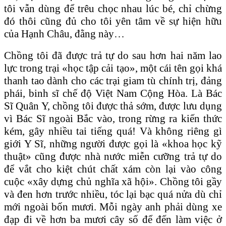
tôi vẫn dùng để trêu chọc nhau lúc bé, chỉ chừng
đó thôi cũng đủ cho tôi yên tâm về sự hiện hữu
của Hạnh Châu, đằng này…
Chồng tôi đã được trả tự do sau hơn hai năm lao
lực trong trại «học tập cải tạo», một cái tên gọi khá
thanh tao dành cho các trại giam tù chính trị, đảng
phái, binh sĩ chế độ Việt Nam Cộng Hòa. Là Bác
Sĩ Quân Y, chồng tôi được thả sớm, được lưu dụng
vì Bác Sĩ ngoài Bắc vào, trong rừng ra kiến thức
kém, gây nhiều tai tiếng quá! Và không riêng gì
giới Y Sĩ, những người được gọi là «khoa học kỹ
thuật» cũng được nhà nước miễn cưỡng trả tự do
để vắt cho kiệt chút chất xám còn lại vào công
cuộc «xây dựng chủ nghĩa xã hội». Chồng tôi gầy
và đen hơn trước nhiều, tóc lại bạc quá nửa dù chỉ
mới ngoài bốn mươi. Mỗi ngày anh phải dùng xe
đạp đi về hơn ba mươi cây số để đến làm việc ở