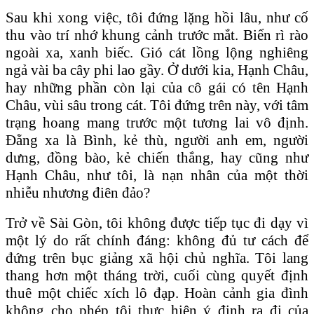
Sau khi xong việc, tôi đứng lặng hồi lâu, như cố
thu vào trí nhớ khung cảnh trước mắt. Biển rì rào
ngoài xa, xanh biếc. Gió cát lồng lộng nghiêng
ngả vài ba cây phi lao gầy. Ở dưới kia, Hạnh Châu,
hay những phần còn lại của cô gái có tên Hạnh
Châu, vùi sâu trong cát. Tôi đứng trên này, với tâm
trạng hoang mang trước một tương lai vô định.
Ðằng xa là Bình, kẻ thù, người anh em, người
dưng, đồng bào, kẻ chiến thắng, hay cũng như
Hạnh Châu, như tôi, là nạn nhân của một thời
nhiễu nhương điên đảo?
Trở về Sài Gòn, tôi không được tiếp tục đi dạy vì
một lý do rất chính đáng: không đủ tư cách để
đứng trên bục giảng xã hội chủ nghĩa. Tôi lang
thang hơn một tháng trời, cuối cùng quyết định
thuê một chiếc xích lô đạp. Hoàn cảnh gia đình
không cho phép tôi thực hiện ý định ra đi của