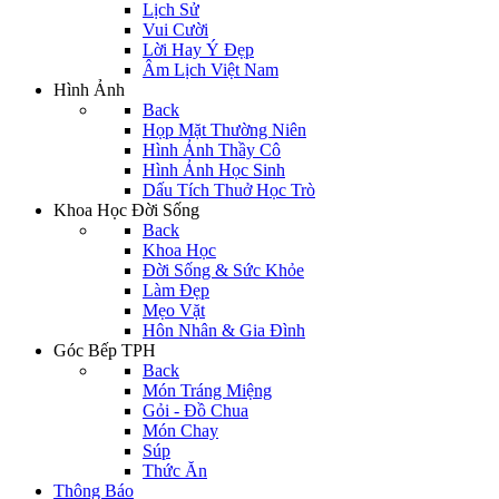
Lịch Sử
Vui Cười
Lời Hay Ý Đẹp
Âm Lịch Việt Nam
Hình Ảnh
Back
Họp Mặt Thường Niên
Hình Ảnh Thầy Cô
Hình Ảnh Học Sinh
Dấu Tích Thuở Học Trò
Khoa Học Đời Sống
Back
Khoa Học
Đời Sống & Sức Khỏe
Làm Đẹp
Mẹo Vặt
Hôn Nhân & Gia Đình
Góc Bếp TPH
Back
Món Tráng Miệng
Gỏi - Đồ Chua
Món Chay
Súp
Thức Ăn
Thông Báo