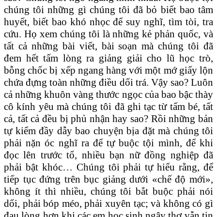
chúng tôi những gì chúng tôi đã bỏ biết bao tâm
huyết, biết bao khó nhọc để suy nghĩ, tìm tòi, tra
cứu. Họ xem chúng tôi là những kẻ phản quốc, và
tất cả những bài viết, bài soạn mà chúng tôi đã
đem hết tấm lòng ra giảng giải cho lũ học trò,
bỗng chốc bị xếp ngang hàng với một mớ giấy lộn
chứa đựng toàn những điều dối trá. Vậy sao? Luôn
cả những khuôn vàng thước ngọc của bao bậc thày
cô kính yêu mà chúng tôi đã ghi tạc từ tấm bé, tất
cả, tất cả đều bị phủ nhận hay sao? Rồi những bản
tự kiểm đầy dẫy bao chuyện bịa đặt mà chúng tôi
phải nặn óc nghĩ ra để tự buộc tội mình, để khi
đọc lên trước tổ, nhiều bạn nữ đồng nghiệp đã
phải bật khóc… Chúng tôi phải tự hiểu rằng, để
tiếp tục đứng trên bục giảng dưới «chế độ mới»,
không ít thì nhiều, chúng tôi bắt buộc phải nói
dối, phải bóp méo, phải xuyên tạc; và không có gì
đau lòng hơn khi các em học sinh ngây thơ vẫn tin