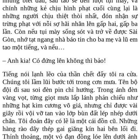
nhưng biết đâu, sau tao sẽ đến lượt tụi mày, và
chính những kẻ chịu hình phạt cuối cùng lại là
những người chịu thiệt thòi nhất, đón nhận sự
trừng phạt với nỗi sợ hãi nhân lên gấp hai, gấp ba
lần. Còn nếu tụi mày sống sót và trở về được Sài
Gòn, nhớ tạt ngang nhà báo tin cho ba mẹ và lũ em
tao một tiếng, và nếu…
– Anh kia! Có đứng lên không thì bảo!
Tiếng nói lạnh lẽo của thần chết đẩy tôi ra cửa.
Chúng tôi lầm lũi bước tới trong cơn mưa. Tên bộ
đội đi sau soi đèn pin chỉ hướng. Trong ánh đèn
vàng vọt, từng giọt mưa lấp lánh phản chiếu như
những hạt kim cương vô giá, nhưng chỉ được vài
giây rồi vội vỡ tan vào lớp bùn đất lép nhép dưới
chân. Tôi đoán đây có lẽ là một cái đồn cũ. Những
hàng rào dây thép gai giăng kín hai bên lối đi.
Thỉnh thoảng, một vỏ đạn đồng lóe lên dưới ánh