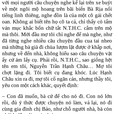
với mọi người câu chuyện nghe kể lại trên xe buýt
về một ngôi mộ hoang trên bãi biển Bà Rịa nổi
tiếng linh thiêng, nghe đồn là của một cô gái chết
oan. Không ai biết tên họ cô ta cả, chỉ thấy có tấm
ván mục khắc bốn chữ tắt N.T.H.C. cắm trên mộ
mà thôi. Mới đầu mợ tôi chỉ nghe để mà nghe, như
đã từng nghe nhiều câu chuyện đầu cua tai nheo
mà những bà già đi chùa lượm lặt được ở khắp nơi,
nhưng về đến nhà, không hiểu sao câu chuyện vặt
ấy cứ ám lấy cụ. Phải rồi, N.T.H.C., sao giống hệt
tên em tôi, Nguyễn Trần Hạnh Châu… Mợ tôi
chợt lặng đi. Tôi biết cụ đang khóc. Lúc Hạnh
Châu xin ra đi, mợ tôi cố ngăn cản, nhưng thầy tôi,
yêu con một cách khác, quyết định:
– Con đã muốn, bà cứ để cho nó đi. Con nó lớn
rồi, đủ ý thức được chuyện nó làm, vả lại, nó đi
cùng gia đình chị Bảo, như chỗ người nhà, bà còn