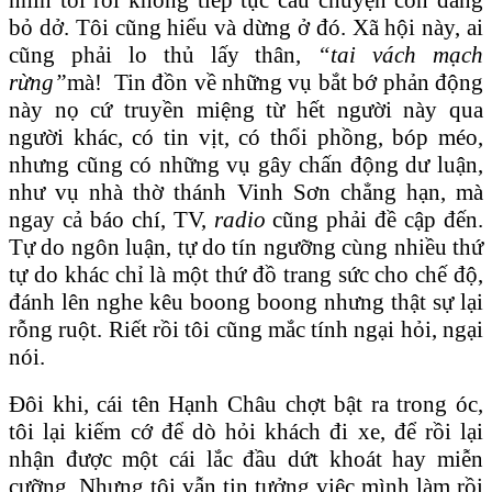
bỏ dở. Tôi cũng hiểu và dừng ở đó. Xã hội này, ai
cũng phải lo thủ lấy thân,
“tai vách mạch
rừng”
mà! Tin đồn về những vụ bắt bớ phản động
này nọ cứ truyền miệng từ hết người này qua
người khác, có tin vịt, có thổi phồng, bóp méo,
nhưng cũng có những vụ gây chấn động dư luận,
như vụ nhà thờ thánh Vinh Sơn chẳng hạn, mà
ngay cả báo chí, TV,
radio
cũng phải đề cập đến.
Tự do ngôn luận, tự do tín ngưỡng cùng nhiều thứ
tự do khác chỉ là một thứ đồ trang sức cho chế độ,
đánh lên nghe kêu boong boong nhưng thật sự lại
rỗng ruột. Riết rồi tôi cũng mắc tính ngại hỏi, ngại
nói.
Ðôi khi, cái tên Hạnh Châu chợt bật ra trong óc,
tôi lại kiếm cớ để dò hỏi khách đi xe, để rồi lại
nhận được một cái lắc đầu dứt khoát hay miễn
cưỡng. Nhưng tôi vẫn tin tưởng việc mình làm rồi