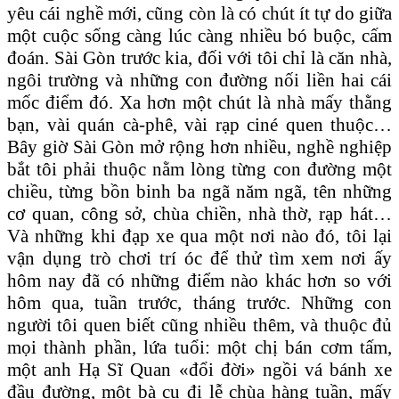
yêu cái nghề mới, cũng còn là có chút ít tự do giữa
một cuộc sống càng lúc càng nhiều bó buộc, cấm
đoán. Sài Gòn trước kia, đối với tôi chỉ là căn nhà,
ngôi trường và những con đường nối liền hai cái
mốc điểm đó. Xa hơn một chút là nhà mấy thằng
bạn, vài quán cà-phê, vài rạp ciné quen thuộc…
Bây giờ Sài Gòn mở rộng hơn nhiều, nghề nghiệp
bắt tôi phải thuộc nằm lòng từng con đường một
chiều, từng bồn binh ba ngã năm ngã, tên những
cơ quan, công sở, chùa chiền, nhà thờ, rạp hát…
Và những khi đạp xe qua một nơi nào đó, tôi lại
vận dụng trò chơi trí óc để thử tìm xem nơi ấy
hôm nay đã có những điểm nào khác hơn so với
hôm qua, tuần trước, tháng trước. Những con
người tôi quen biết cũng nhiều thêm, và thuộc đủ
mọi thành phần, lứa tuổi: một chị bán cơm tấm,
một anh Hạ Sĩ Quan «đổi đời» ngồi vá bánh xe
đầu đường, một bà cụ đi lễ chùa hàng tuần, mấy