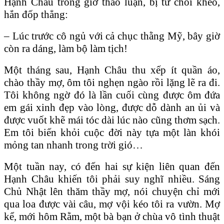
Hạnh Châu trong giờ thảo luận, bị từ chối khéo,
hắn đốp thẳng:
– Lúc trước cô ngủ với cả chục thằng Mỹ, bây giờ
còn ra dáng, làm bộ làm tịch!
Một tháng sau, Hạnh Châu thu xếp ít quần áo,
chào thầy mợ, ôm tôi nghẹn ngào rồi lặng lẽ ra đi.
Tôi không ngờ đó là lần cuối cùng được ôm đứa
em gái xinh đẹp vào lòng, được dỗ dành an ủi và
được vuốt khẽ mái tóc dài lúc nào cũng thơm sạch.
Em tôi biến khỏi cuộc đời này tựa một làn khói
mỏng tan nhanh trong trời gió…
Một tuần nay, có đến hai sự kiện liên quan đến
Hạnh Châu khiến tôi phải suy nghĩ nhiều. Sáng
Chủ Nhật lên thăm thầy mợ, nói chuyện chỉ mới
qua loa được vài câu, mợ vội kéo tôi ra vườn. Mợ
kể, mới hôm Rằm, một bà bạn ở chùa vô tình thuật