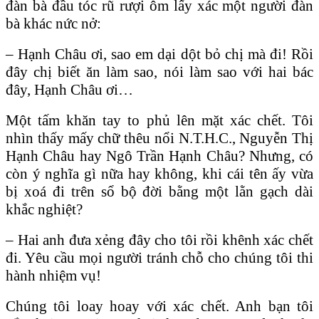
đàn bà đầu tóc rũ rượi ôm lấy xác một người đàn
bà khác nức nở:
– Hạnh Châu ơi, sao em dại dột bỏ chị mà đi! Rồi
đây chị biết ăn làm sao, nói làm sao với hai bác
đây, Hạnh Châu ơi…
Một tấm khăn tay to phủ lên mặt xác chết. Tôi
nhìn thấy mấy chữ thêu nổi N.T.H.C., Nguyễn Thị
Hạnh Châu hay Ngô Trần Hạnh Châu? Nhưng, có
còn ý nghĩa gì nữa hay không, khi cái tên ấy vừa
bị xoá đi trên sổ bộ đời bằng một lằn gạch dài
khắc nghiệt?
– Hai anh đưa xẻng đây cho tôi rồi khênh xác chết
đi. Yêu cầu mọi người tránh chỗ cho chúng tôi thi
hành nhiệm vụ!
Chúng tôi loay hoay với xác chết. Anh bạn tôi