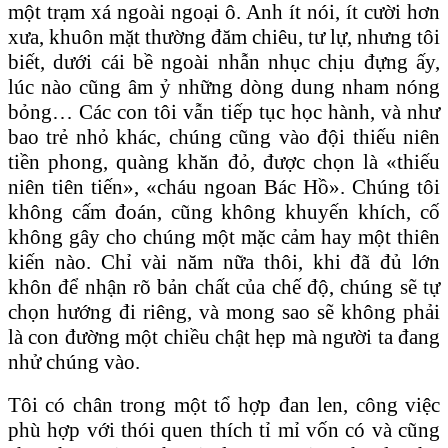
một trạm xá ngoài ngoại ô. Anh ít nói, ít cười hơn
xưa, khuôn mặt thường đăm chiêu, tư lự, nhưng tôi
biết, dưới cái bề ngoài nhẫn nhục chịu đựng ấy,
lúc nào cũng âm ỷ những dòng dung nham nóng
bỏng… Các con tôi vẫn tiếp tục học hành, và như
bao trẻ nhỏ khác, chúng cũng vào đội thiếu niên
tiền phong, quàng khăn đỏ, được chọn là «thiếu
niên tiên tiến», «cháu ngoan Bác Hồ». Chúng tôi
không cấm đoán, cũng không khuyến khích, cố
không gây cho chúng một mặc cảm hay một thiên
kiến nào. Chỉ vài năm nữa thôi, khi đã đủ lớn
khôn để nhận rõ bản chất của chế độ, chúng sẽ tự
chọn hướng đi riêng, và mong sao sẽ không phải
là con đường một chiều chật hẹp mà người ta đang
nhử chúng vào.
Tôi có chân trong một tổ hợp đan len, công việc
phù hợp với thói quen thích tỉ mỉ vốn có và cũng