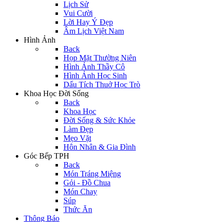
Lịch Sử
Vui Cười
Lời Hay Ý Đẹp
Âm Lịch Việt Nam
Hình Ảnh
Back
Họp Mặt Thường Niên
Hình Ảnh Thầy Cô
Hình Ảnh Học Sinh
Dấu Tích Thuở Học Trò
Khoa Học Đời Sống
Back
Khoa Học
Đời Sống & Sức Khỏe
Làm Đẹp
Mẹo Vặt
Hôn Nhân & Gia Đình
Góc Bếp TPH
Back
Món Tráng Miệng
Gỏi - Đồ Chua
Món Chay
Súp
Thức Ăn
Thông Báo