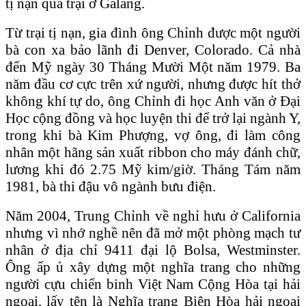
tị nạn qua trại ở Galang.
Từ trại tị nạn, gia đình ông Chỉnh được một người
bà con xa bảo lãnh đi Denver, Colorado. Cả nhà
đến Mỹ ngày 30 Tháng Mười Một năm 1979. Ba
năm đầu cơ cực trên xứ người, nhưng được hít thở
không khí tự do, ông Chỉnh đi học Anh văn ở Đại
Học cộng đồng và học luyện thi để trở lại ngành Y,
trong khi bà Kim Phượng, vợ ông, đi làm công
nhân một hãng sản xuất ribbon cho máy đánh chữ,
lương khi đó 2.75 Mỹ kim/giờ. Tháng Tám năm
1981, bà thi đậu vô ngành bưu điện.
Năm 2004, Trung Chỉnh về nghỉ hưu ở California
nhưng vì nhớ nghề nên đã mở một phòng mạch tư
nhân ở địa chỉ 9411 đại lộ Bolsa, Westminster.
Ông ấp ủ xây dựng một nghĩa trang cho những
người cựu chiến binh Việt Nam Cộng Hòa tại hải
ngoại, lấy tên là Nghĩa trang Biên Hòa hải ngoại