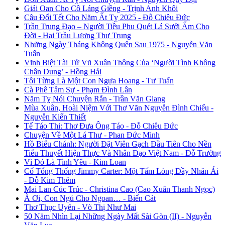
Giải Oan Cho Cô Láng Giềng - Trịnh Anh Khôi
Câu Đối Tết Cho Năm Ất Tỵ 2025 - Đỗ Chiêu Đức
Trần Trung Đạo – Người Tiều Phu Quét Lá Sưởi Ấm Cho
Đời - Hai Trầu Lương Thư Trung
Những Ngày Tháng Không Quên Sau 1975 - Nguyễn Văn
Tuấn
Vĩnh Biệt Tài Tử Vũ Xuân Thông Của ‘Người Tình Không
Chân Dung’ - Hồng Hải
Tôi Từng Là Một Con Ngựa Hoang - Tư Tuấn
Cà Phê Tâm Sự - Phạm Đình Lân
Năm Tỵ Nói Chuyện Rắn - Trần Văn Giang
Mùa Xuân, Hoài Niệm Với Thơ Văn Nguyễn Đình Chiểu -
Nguyễn Kiến Thiết
Tế Táo Thi: Thơ Đưa Ông Táo - Đỗ Chiêu Đức
Chuyện Về Một Lá Thư - Phan Đức Minh
Hồ Biểu Chánh: Người Đặt Viên Gạch Đầu Tiên Cho Nền
Tiểu Thuyết Hiện Thực Và Nhân Đạo Việt Nam - Đỗ Trường
Vì Đó Là Tình Yêu - Kim Loan
Cố Tổng Thống Jimmy Carter: Một Tấm Lòng Đầy Nhân Ái
- Đỗ Kim Thêm
Mai Lan Cúc Trúc - Christina Cao (Cao Xuân Thanh Ngọc)
À Ơi, Con Ngủ Cho Ngoan… - Biển Cát
Thơ Thục Uyên - Võ Thị Như Mai
50 Năm Nhìn Lại Những Ngày Mất Sài Gòn (II) - Nguyễn