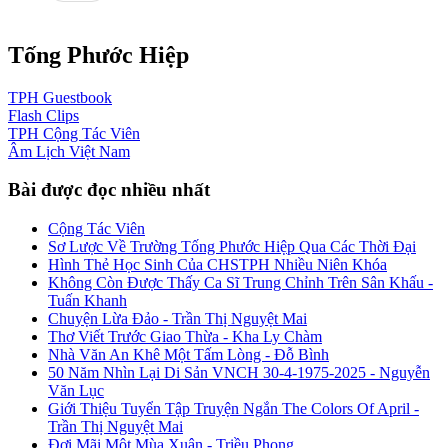
Tống Phước Hiệp
TPH
Guestbook
Flash
Clips
TPH
Cộng Tác Viên
Âm Lịch
Việt Nam
Bài được đọc nhiều nhất
Cộng Tác Viên
Sơ Lược Về Trường Tống Phước Hiệp Qua Các Thời Đại
Hình Thẻ Học Sinh Của CHSTPH Nhiều Niên Khóa
Không Còn Được Thấy Ca Sĩ Trung Chỉnh Trên Sân Khấu -
Tuấn Khanh
Chuyện Lừa Đảo - Trần Thị Nguyệt Mai
Thơ Viết Trước Giao Thừa - Kha Ly Chàm
Nhà Văn An Khê Một Tấm Lòng - Đỗ Bình
50 Năm Nhìn Lại Di Sản VNCH 30-4-1975-2025 - Nguyễn
Văn Lục
Giới Thiệu Tuyển Tập Truyện Ngắn The Colors Of April -
Trần Thị Nguyệt Mai
Đợi Mãi Một Mùa Xuân - Triều Phong