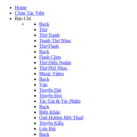
Home
Cộng Tác Viên
Báo Chí
Back
Thơ
Thơ Tranh
Tranh Thơ Nhạc
Thơ Flash
Back
Flash Clips
Thơ Diễn Ngâm
Thơ Phổ Nhạc
Music Video
Back
Văn
Truyện Dài
Truyện Đọc
Tác Giả & Tác Phẩm
Back
Biên Khảo
Quê Hương Một Thuở
Truyện Kiều
Lưu Bút
Back