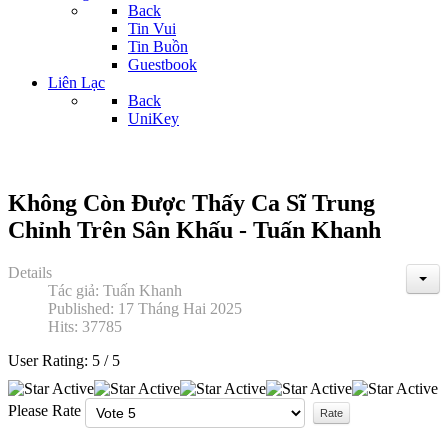
Back
Tin Vui
Tin Buồn
Guestbook
Liên Lạc
Back
UniKey
Không Còn Được Thấy Ca Sĩ Trung
Chỉnh Trên Sân Khấu - Tuấn Khanh
Details
Tác giả:
Tuấn Khanh
Published: 17 Tháng Hai 2025
Hits: 37785
User Rating:
5
/
5
Please Rate