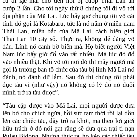
cứ đi lạc mãi cho đến nỗi bị cướp Thái Lan ăn
cướp 2 lần. Cho tới ngày thứ 8 chúng tôi đi vô tới
địa phận của Mã Lai. Lúc bấy giờ chúng tôi vô cái
tỉnh đó gọi là Kotabaru, tức là nó nằm ở miền nam
Thái Lan, miền bắc của Mã Lai, cách biên giới
Thái Lan 10 cây số. Thực ra, không dễ dàng vô
đâu. Lính nó canh bờ biển mà. Họ biết người Việt
Nam lúc bấy giờ đổ vào rất nhiều. Mà lúc đó đổ
vào nhiều thật. Khi vô tới nơi đó thì mấy người mà
gọi là trưởng ban tổ chức của tàu bị lính Mã Lai nó
đánh, nó đánh dữ lắm. Sau đó thì chúng tôi phải
đục tàu vì (như vậy) nó không có lý do nó đuổi
mình trở ra tàu được”.
“Tàu cặp được vào Mã Lai, mọi người được đưa
lên bờ cho chích ngừa, hồi sức tạm thời rồi lại dồn
lên các chiếc tàu, đẩy trở ra khơi, mà theo lời giới
hữu trách ở đó nói gạt rằng sẽ đưa qua trại tị nạn
Pulau Bidong. Nhưng thực ra, họ kéo các chiếc tàu