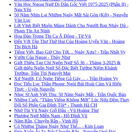
Văn Học Ngoại Ngữ Di Dân Gốc Việt 1975-2025 (Phần II) -
Ngu Yên
50 Năm Nhìn Lại Những Ngày Mất Sài Gòn (Kết) - Nguyễn
Văn Lục
Lời Vĩnh Biệt Muộn Màng Dành Cho Người Bạn Nhảy Dù -
Phạm Tín An Ninh
Hoa Đào Trong Thi Ca Á Đông - Từ Vũ
Đến Với Tập Thơ Thứ Hai Của Hoàng Uyển Văn - Hoàng
Thị Bích Hà
Tiếng Việt, Bao Giờ Cho Tới… Ngày Xưa? - Trần Nhật Vy
Vườn Của Ngoại - Thủy Như
Giới Thiệu Tạp Chí Ngôn Ngữ Số 36 – Tháng 3-2025 &
Giới thiệu Ngôn Ngữ Số Đặc Biệt Tưởng Niệm Khánh
Trường- Trần Thị Nguyệt Mai
Xứ Người, Có Nghe Tiếng Gà Gáy… - Trần Hoàng Vy
Đọc Tiểu Lục Thần Phong: Ngòi Bút Hoài Cảm Và Hiện
Thực - Uyên Nguyên
Nhạc Sĩ Anh Việt Thu: 50 Năm Ngày Mất - Trần Quốc Bảo
Những Cuộc “Thăm Viếng Không Mời” Lúc Nửa Đêm Thay
Đổi Số Phận Gia Đình Tôi* - Thanh Hà CH
Nhớ Thi Vũ Ngày Giỗ Đầu - Vũ Hoàng Thư
Phương Ngữ Miền Nam - Hồ Đình Vũ
Năm Rắn, Chuyện Rắn - Vinh Hồ
Có Những Tháng Ngày Như Thế... - Kim Loan
Đón Xuân Ất Tỵ Nói Chuyện Rắn - Nguyễn Quý Đại