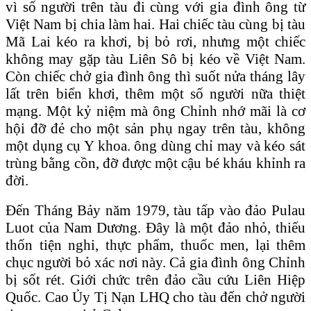
vì số người trên tàu đi cùng với gia đình ông từ
Việt Nam bị chia làm hai. Hai chiếc tàu cùng bị tàu
Mã Lai kéo ra khơi, bị bỏ rơi, nhưng một chiếc
không may gặp tàu Liên Sô bị kéo về Việt Nam.
Còn chiếc chở gia đình ông thì suốt nửa tháng lây
lất trên biển khơi, thêm một số người nữa thiệt
mạng. Một kỷ niệm mà ông Chỉnh nhớ mãi là cơ
hội đỡ đẻ cho một sản phụ ngay trên tàu, không
một dụng cụ Y khoa. ông dùng chỉ may và kéo sát
trùng bằng cồn, đỡ được một cậu bé kháu khỉnh ra
đời.
Đến Tháng Bảy năm 1979, tàu tấp vào đảo Pulau
Luot của Nam Dương. Đây là một đảo nhỏ, thiếu
thốn tiện nghi, thực phẩm, thuốc men, lại thêm
chục người bỏ xác nơi này. Cả gia đình ông Chỉnh
bị sốt rét. Giới chức trên đảo cầu cứu Liên Hiệp
Quốc. Cao Ủy Tị Nạn LHQ cho tàu đến chở người