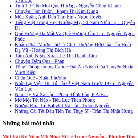
Văn Lục
Tình Tự Cho Một Quê Hương - Nguyễn Công Khanh
Chuyện Tình Buồn - Phạm Thị Kim Dung
Mùa Xuân, Anh Đến Tìm Em - Ngọc Huyền
Tiếng Việt Trong Học Đường Mỹ, 50 Năm Nhìn Lại - Quyên
Di
Quê Hương Đã Mất Và Quê Hương Tìm Lại - Nguyễn Ngọc
Phúc
Khám Phá "Vườn Thơ" 5 Chữ, Thương Đời Của Tần Hoài
Dạ Vũ - Hoàng Thị Bích Hà
Tấm Ảnh Ngày Xưa - Lê Thị Thanh Tâm
Chuyện Đêm Qua - Phan
Tổng Thống Jimmy Carter: Đại Ân Nhân Của Thuyền Nhân
Vượt Biển
Chân Quê - Xuân Phương
Nhìn Lại Việc Thi Tú Tài Ở Việt Nam Trước 1975 - Nguyễn
Văn Lục
Năm Tỵ Và Xà Tộc - Phạm Đình Lân, F.A.B.I.
Mơ Một Tết Nào - Tiểu Lục Thần Phong
Những Đứa Trẻ Babylift Và Tôi - Tidoo Nguyễn
Những Cái Tết Đầu Tiên Tại Thụy Sĩ - Trần Thị Nhật Hưng
Những bài mới nhất
Một Vài Kỷ Niệm Với Nhạc Sĩ Lê Trọng Nguyễn - Phương Duy