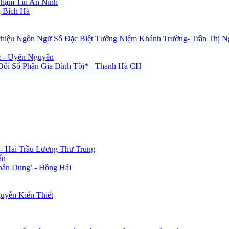
Phạm Tín An Ninh
 Bích Hà
 thiệu Ngôn Ngữ Số Đặc Biệt Tưởng Niệm Khánh Trường- Trần Thị N
c - Uyên Nguyên
i Số Phận Gia Đình Tôi* - Thanh Hà CH
 - Hai Trầu Lương Thư Trung
ấn
hân Dung’ - Hồng Hải
uyễn Kiến Thiết