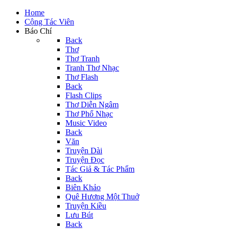
Home
Cộng Tác Viên
Báo Chí
Back
Thơ
Thơ Tranh
Tranh Thơ Nhạc
Thơ Flash
Back
Flash Clips
Thơ Diễn Ngâm
Thơ Phổ Nhạc
Music Video
Back
Văn
Truyện Dài
Truyện Đọc
Tác Giả & Tác Phẩm
Back
Biên Khảo
Quê Hương Một Thuở
Truyện Kiều
Lưu Bút
Back