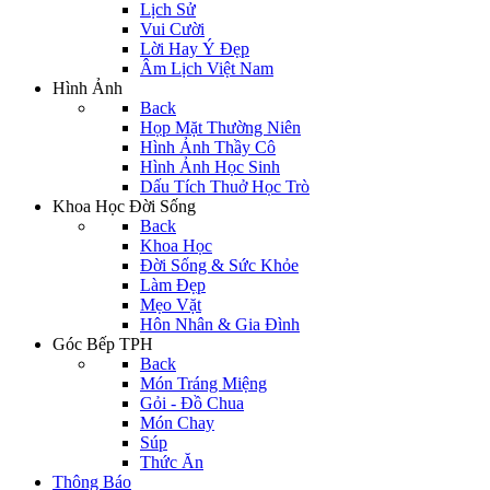
Lịch Sử
Vui Cười
Lời Hay Ý Đẹp
Âm Lịch Việt Nam
Hình Ảnh
Back
Họp Mặt Thường Niên
Hình Ảnh Thầy Cô
Hình Ảnh Học Sinh
Dấu Tích Thuở Học Trò
Khoa Học Đời Sống
Back
Khoa Học
Đời Sống & Sức Khỏe
Làm Đẹp
Mẹo Vặt
Hôn Nhân & Gia Đình
Góc Bếp TPH
Back
Món Tráng Miệng
Gỏi - Đồ Chua
Món Chay
Súp
Thức Ăn
Thông Báo