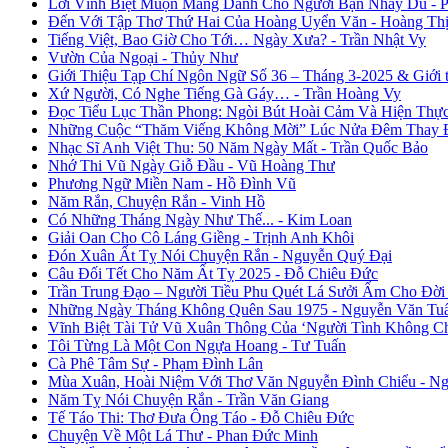
Lời Vĩnh Biệt Muộn Màng Dành Cho Người Bạn Nhảy Dù - 
Đến Với Tập Thơ Thứ Hai Của Hoàng Uyển Văn - Hoàng Thị
Tiếng Việt, Bao Giờ Cho Tới… Ngày Xưa? - Trần Nhật Vy
Vườn Của Ngoại - Thủy Như
Giới Thiệu Tạp Chí Ngôn Ngữ Số 36 – Tháng 3-2025 & Giới
Xứ Người, Có Nghe Tiếng Gà Gáy… - Trần Hoàng Vy
Đọc Tiểu Lục Thần Phong: Ngòi Bút Hoài Cảm Và Hiện Thự
Những Cuộc “Thăm Viếng Không Mời” Lúc Nửa Đêm Thay Đổ
Nhạc Sĩ Anh Việt Thu: 50 Năm Ngày Mất - Trần Quốc Bảo
Nhớ Thi Vũ Ngày Giỗ Đầu - Vũ Hoàng Thư
Phương Ngữ Miền Nam - Hồ Đình Vũ
Năm Rắn, Chuyện Rắn - Vinh Hồ
Có Những Tháng Ngày Như Thế... - Kim Loan
Giải Oan Cho Cô Láng Giềng - Trịnh Anh Khôi
Đón Xuân Ất Tỵ Nói Chuyện Rắn - Nguyễn Quý Đại
Câu Đối Tết Cho Năm Ất Tỵ 2025 - Đỗ Chiêu Đức
Trần Trung Đạo – Người Tiều Phu Quét Lá Sưởi Ấm Cho Đời
Những Ngày Tháng Không Quên Sau 1975 - Nguyễn Văn Tu
Vĩnh Biệt Tài Tử Vũ Xuân Thông Của ‘Người Tình Không C
Tôi Từng Là Một Con Ngựa Hoang - Tư Tuấn
Cà Phê Tâm Sự - Phạm Đình Lân
Mùa Xuân, Hoài Niệm Với Thơ Văn Nguyễn Đình Chiểu - Ng
Năm Tỵ Nói Chuyện Rắn - Trần Văn Giang
Tế Táo Thi: Thơ Đưa Ông Táo - Đỗ Chiêu Đức
Chuyện Về Một Lá Thư - Phan Đức Minh