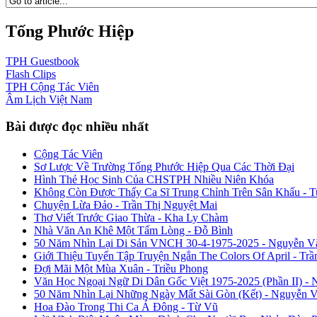
Tống Phước Hiệp
TPH
Guestbook
Flash
Clips
TPH
Cộng Tác Viên
Âm Lịch
Việt Nam
Bài được đọc nhiều nhất
Cộng Tác Viên
Sơ Lược Về Trường Tống Phước Hiệp Qua Các Thời Đại
Hình Thẻ Học Sinh Của CHSTPH Nhiều Niên Khóa
Không Còn Được Thấy Ca Sĩ Trung Chỉnh Trên Sân Khấu - 
Chuyện Lừa Đảo - Trần Thị Nguyệt Mai
Thơ Viết Trước Giao Thừa - Kha Ly Chàm
Nhà Văn An Khê Một Tấm Lòng - Đỗ Bình
50 Năm Nhìn Lại Di Sản VNCH 30-4-1975-2025 - Nguyễn V
Giới Thiệu Tuyển Tập Truyện Ngắn The Colors Of April - Trầ
Đợi Mãi Một Mùa Xuân - Triều Phong
Văn Học Ngoại Ngữ Di Dân Gốc Việt 1975-2025 (Phần II) - 
50 Năm Nhìn Lại Những Ngày Mất Sài Gòn (Kết) - Nguyễn 
Hoa Đào Trong Thi Ca Á Đông - Từ Vũ