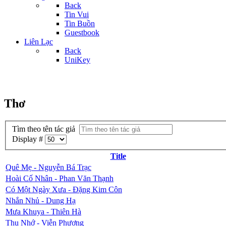
Back
Tin Vui
Tin Buồn
Guestbook
Liên Lạc
Back
UniKey
Thơ
Tìm theo tên tác giả
Display #
Title
Quê Mẹ - Nguyễn Bá Trạc
Hoài Cố Nhân - Phan Văn Thạnh
Có Một Ngày Xưa - Đặng Kim Côn
Nhắn Nhủ - Dung Hạ
Mưa Khuya - Thiên Hà
Thu Nhớ - Viễn Phương