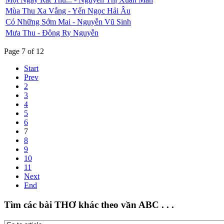
Mùa Thu Xa Vắng - Yến Ngọc Hải Âu
Có Những Sớm Mai - Nguyễn Vũ Sinh
Mưa Thu - Đông Ry Nguyễn
Page 7 of 12
Start
Prev
2
3
4
5
6
7
8
9
10
11
Next
End
Tìm các bài THƠ khác theo vần ABC . . .