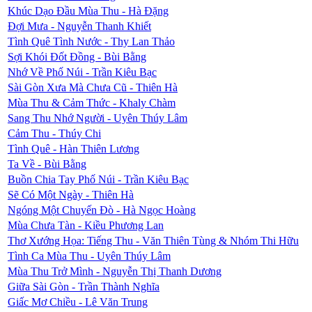
Khúc Dạo Đầu Mùa Thu - Hà Đặng
Đợi Mưa - Nguyễn Thanh Khiết
Tình Quê Tình Nước - Thy Lan Thảo
Sợi Khói Đốt Đồng - Bùi Bằng
Nhớ Về Phố Núi - Trần Kiêu Bạc
Sài Gòn Xưa Mà Chưa Cũ - Thiên Hà
Mùa Thu & Cảm Thức - Khaly Chàm
Sang Thu Nhớ Người - Uyên Thúy Lâm
Cảm Thu - Thúy Chi
Tình Quê - Hàn Thiên Lương
Ta Về - Bùi Bằng
Buồn Chia Tay Phố Núi - Trần Kiêu Bạc
Sẽ Có Một Ngày - Thiên Hà
Ngóng Một Chuyến Đò - Hà Ngọc Hoàng
Mùa Chưa Tàn - Kiều Phương Lan
Thơ Xướng Họa: Tiếng Thu - Văn Thiên Tùng & Nhóm Thi Hữu
Tình Ca Mùa Thu - Uyên Thúy Lâm
Mùa Thu Trở Mình - Nguyễn Thị Thanh Dương
Giữa Sài Gòn - Trần Thành Nghĩa
Giấc Mơ Chiều - Lê Văn Trung