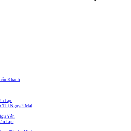
Tuấn Khanh
ăn Lục
n Thị Nguyệt Mai
Ngu Yên
Văn Lục