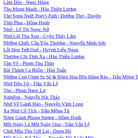
Làm Đèn - Ngọc Hùng
Thu Mong Manh - Hàn Thiên Lương
Thơ Song Ngữ: Poet’s Path | Đường Thơ - Duyên
Tình Phai - Hồng Hạnh
Nhớ - Lê Thị Ngọc Nữ
Nhớ Lối Thu Xưa - Uyên Thúy Lâm
Những Chiếc Cầu Yêu Thương - Nguyễn Minh Sơn
Lỗi Hẹn Trời Quê - Huỳnh Liễu Ngạn
Thương Cõi Tình Xa - Hàn Thiên Lương
Tìm Về - Phạm Thu Thảo
Bài Thánh Ca Buồn - Hàn Tuấn
Những Con Chim Se Sẻ & Bông Hoa Bên Hàng Rào - Trần Mộng 
Nhớ Tiểu Tử - Trần Vấn Lệ
Thu - Phạm Ngọc Lư
Nghiêng - Nguyễn Hải Thảo
Nhớ Về Gành Hào - Nguyễn Vĩnh Long
Xa Như Cổ Tích - Trần Mộng Tú
Nặng Gánh Phong Sương - Hồng Hạnh
Mỗi Ngày Là Một Ngày Qua - Trần Vấn Lệ
Chút Mùa Thu Gửi Lại - Dung Hạ
Một Ngày Rất Thu... - Nguyễn Thị Xuân Mãn