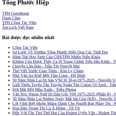
Tống Phước Hiệp
TPH
Guestbook
Flash
Clips
TPH
Cộng Tác Viên
Âm Lịch
Việt Nam
Bài được đọc nhiều nhất
Cộng Tác Viên
Sơ Lược Về Trường Tống Phước Hiệp Qua Các Thời Đại
Hình Thẻ Học Sinh Của CHSTPH Nhiều Niên Khóa
Không Còn Được Thấy Ca Sĩ Trung Chỉnh Trên Sân Khấu - 
Chuyện Lừa Đảo - Trần Thị Nguyệt Mai
Thơ Viết Trước Giao Thừa - Kha Ly Chàm
Nhà Văn An Khê Một Tấm Lòng - Đỗ Bình
50 Năm Nhìn Lại Di Sản VNCH 30-4-1975-2025 - Nguyễn V
Giới Thiệu Tuyển Tập Truyện Ngắn The Colors Of April - Trầ
Đợi Mãi Một Mùa Xuân - Triều Phong
Văn Học Ngoại Ngữ Di Dân Gốc Việt 1975-2025 (Phần II) - 
50 Năm Nhìn Lại Những Ngày Mất Sài Gòn (Kết) - Nguyễn 
Lời Vĩnh Biệt Muộn Màng Dành Cho Người Bạn Nhảy Dù - 
Hoa Đào Trong Thi Ca Á Đông - Từ Vũ
Đến Với Tập Thơ Thứ Hai Của Hoàng Uyển Văn - Hoàng Thị