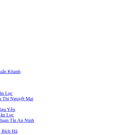
Tuấn Khanh
ăn Lục
n Thị Nguyệt Mai
Ngu Yên
Văn Lục
Phạm Tín An Ninh
 Bích Hà