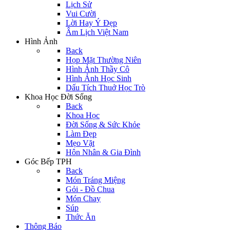
Lịch Sử
Vui Cười
Lời Hay Ý Đẹp
Âm Lịch Việt Nam
Hình Ảnh
Back
Họp Mặt Thường Niên
Hình Ảnh Thầy Cô
Hình Ảnh Học Sinh
Dấu Tích Thuở Học Trò
Khoa Học Đời Sống
Back
Khoa Học
Đời Sống & Sức Khỏe
Làm Đẹp
Mẹo Vặt
Hôn Nhân & Gia Đình
Góc Bếp TPH
Back
Món Tráng Miệng
Gỏi - Đồ Chua
Món Chay
Súp
Thức Ăn
Thông Báo