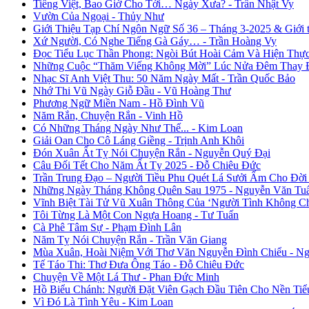
Tiếng Việt, Bao Giờ Cho Tới… Ngày Xưa? - Trần Nhật Vy
Vườn Của Ngoại - Thủy Như
Giới Thiệu Tạp Chí Ngôn Ngữ Số 36 – Tháng 3-2025 & Giới
Xứ Người, Có Nghe Tiếng Gà Gáy… - Trần Hoàng Vy
Đọc Tiểu Lục Thần Phong: Ngòi Bút Hoài Cảm Và Hiện Thự
Những Cuộc “Thăm Viếng Không Mời” Lúc Nửa Đêm Thay Đổ
Nhạc Sĩ Anh Việt Thu: 50 Năm Ngày Mất - Trần Quốc Bảo
Nhớ Thi Vũ Ngày Giỗ Đầu - Vũ Hoàng Thư
Phương Ngữ Miền Nam - Hồ Đình Vũ
Năm Rắn, Chuyện Rắn - Vinh Hồ
Có Những Tháng Ngày Như Thế... - Kim Loan
Giải Oan Cho Cô Láng Giềng - Trịnh Anh Khôi
Đón Xuân Ất Tỵ Nói Chuyện Rắn - Nguyễn Quý Đại
Câu Đối Tết Cho Năm Ất Tỵ 2025 - Đỗ Chiêu Đức
Trần Trung Đạo – Người Tiều Phu Quét Lá Sưởi Ấm Cho Đời
Những Ngày Tháng Không Quên Sau 1975 - Nguyễn Văn Tu
Vĩnh Biệt Tài Tử Vũ Xuân Thông Của ‘Người Tình Không C
Tôi Từng Là Một Con Ngựa Hoang - Tư Tuấn
Cà Phê Tâm Sự - Phạm Đình Lân
Năm Tỵ Nói Chuyện Rắn - Trần Văn Giang
Mùa Xuân, Hoài Niệm Với Thơ Văn Nguyễn Đình Chiểu - Ng
Tế Táo Thi: Thơ Đưa Ông Táo - Đỗ Chiêu Đức
Chuyện Về Một Lá Thư - Phan Đức Minh
Hồ Biểu Chánh: Người Đặt Viên Gạch Đầu Tiên Cho Nền Tiể
Vì Đó Là Tình Yêu - Kim Loan