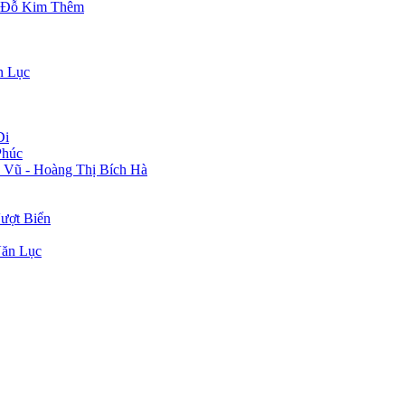
- Đỗ Kim Thêm
n Lục
Di
Phúc
 Vũ - Hoàng Thị Bích Hà
ượt Biển
Văn Lục