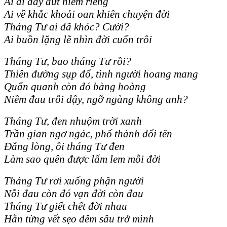
Ai đi day dứt niềm riêng
Ai về khắc khoải oan khiên chuyện đời
Tháng Tư ai đã khóc? Cười?
Ai buồn lặng lẽ nhìn đời cuốn trôi
Tháng Tư, bao tháng Tư rồi?
Thiên đường sụp đổ, tình người hoang mang
Quẩn quanh còn đó bàng hoàng
Niềm đau trỗi dậy, ngỡ ngàng không anh?
Tháng Tư, đen nhuộm trời xanh
Trần gian ngơ ngác, phố thành đổi tên
Đắng lòng, ôi tháng Tư đen
Làm sao quên được lấm lem mỗi đời
Tháng Tư rơi xuống phận người
Nỗi đau còn đó vạn đời còn đau
Tháng Tư giết chết đời nhau
Hằn từng vết sẹo đêm sâu trở mình