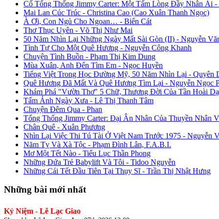
Cố Tổng Thống Jimmy Carter: Một Tấm Lòng Đầy Nhân Ái 
Mai Lan Cúc Trúc - Christina Cao (Cao Xuân Thanh Ngọc)
À Ơi, Con Ngủ Cho Ngoan… - Biển Cát
Thơ Thục Uyên - Võ Thị Như Mai
50 Năm Nhìn Lại Những Ngày Mất Sài Gòn (II) - Nguyễn Vă
Tình Tự Cho Một Quê Hương - Nguyễn Công Khanh
Chuyện Tình Buồn - Phạm Thị Kim Dung
Mùa Xuân, Anh Đến Tìm Em - Ngọc Huyền
Tiếng Việt Trong Học Đường Mỹ, 50 Năm Nhìn Lại - Quyên 
Quê Hương Đã Mất Và Quê Hương Tìm Lại - Nguyễn Ngọc 
Khám Phá "Vườn Thơ" 5 Chữ, Thương Đời Của Tần Hoài Dạ
Tấm Ảnh Ngày Xưa - Lê Thị Thanh Tâm
Chuyện Đêm Qua - Phan
Tổng Thống Jimmy Carter: Đại Ân Nhân Của Thuyền Nhân V
Chân Quê - Xuân Phương
Nhìn Lại Việc Thi Tú Tài Ở Việt Nam Trước 1975 - Nguyễn 
Năm Tỵ Và Xà Tộc - Phạm Đình Lân, F.A.B.I.
Mơ Một Tết Nào - Tiểu Lục Thần Phong
Những Đứa Trẻ Babylift Và Tôi - Tidoo Nguyễn
Những Cái Tết Đầu Tiên Tại Thụy Sĩ - Trần Thị Nhật Hưng
Những bài mới nhất
Kỷ Niệm - Lê Lạc Giao