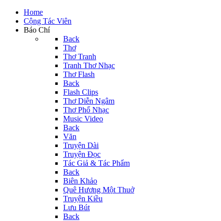
Home
Cộng Tác Viên
Báo Chí
Back
Thơ
Thơ Tranh
Tranh Thơ Nhạc
Thơ Flash
Back
Flash Clips
Thơ Diễn Ngâm
Thơ Phổ Nhạc
Music Video
Back
Văn
Truyện Dài
Truyện Đọc
Tác Giả & Tác Phẩm
Back
Biên Khảo
Quê Hương Một Thuở
Truyện Kiều
Lưu Bút
Back