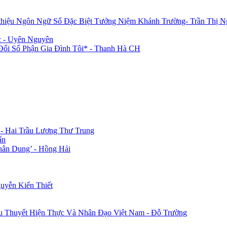
 thiệu Ngôn Ngữ Số Đặc Biệt Tưởng Niệm Khánh Trường- Trần Thị N
c - Uyên Nguyên
i Số Phận Gia Đình Tôi* - Thanh Hà CH
 - Hai Trầu Lương Thư Trung
ấn
hân Dung’ - Hồng Hải
uyễn Kiến Thiết
u Thuyết Hiện Thực Và Nhân Đạo Việt Nam - Đỗ Trường