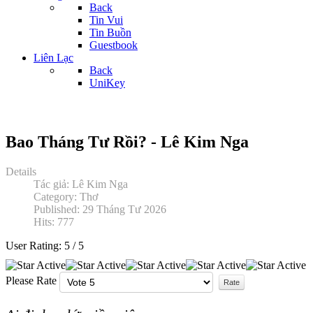
Back
Tin Vui
Tin Buồn
Guestbook
Liên Lạc
Back
UniKey
Bao Tháng Tư Rồi? - Lê Kim Nga
Details
Tác giả:
Lê Kim Nga
Category:
Thơ
Published: 29 Tháng Tư 2026
Hits: 777
User Rating:
5
/
5
Please Rate