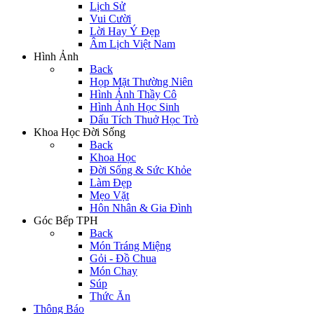
Lịch Sử
Vui Cười
Lời Hay Ý Đẹp
Âm Lịch Việt Nam
Hình Ảnh
Back
Họp Mặt Thường Niên
Hình Ảnh Thầy Cô
Hình Ảnh Học Sinh
Dấu Tích Thuở Học Trò
Khoa Học Đời Sống
Back
Khoa Học
Đời Sống & Sức Khỏe
Làm Đẹp
Mẹo Vặt
Hôn Nhân & Gia Đình
Góc Bếp TPH
Back
Món Tráng Miệng
Gỏi - Đồ Chua
Món Chay
Súp
Thức Ăn
Thông Báo