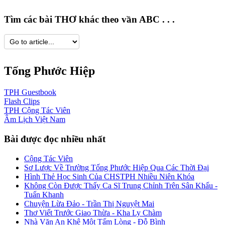
Tìm các bài THƠ khác theo vần ABC . . .
Tống Phước Hiệp
TPH
Guestbook
Flash
Clips
TPH
Cộng Tác Viên
Âm Lịch
Việt Nam
Bài được đọc nhiều nhất
Cộng Tác Viên
Sơ Lược Về Trường Tống Phước Hiệp Qua Các Thời Đại
Hình Thẻ Học Sinh Của CHSTPH Nhiều Niên Khóa
Không Còn Được Thấy Ca Sĩ Trung Chỉnh Trên Sân Khấu -
Tuấn Khanh
Chuyện Lừa Đảo - Trần Thị Nguyệt Mai
Thơ Viết Trước Giao Thừa - Kha Ly Chàm
Nhà Văn An Khê Một Tấm Lòng - Đỗ Bình