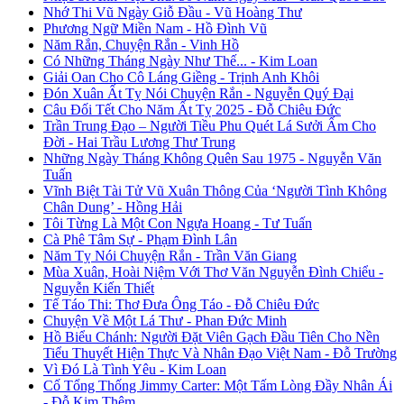
Nhớ Thi Vũ Ngày Giỗ Đầu - Vũ Hoàng Thư
Phương Ngữ Miền Nam - Hồ Đình Vũ
Năm Rắn, Chuyện Rắn - Vinh Hồ
Có Những Tháng Ngày Như Thế... - Kim Loan
Giải Oan Cho Cô Láng Giềng - Trịnh Anh Khôi
Đón Xuân Ất Tỵ Nói Chuyện Rắn - Nguyễn Quý Đại
Câu Đối Tết Cho Năm Ất Tỵ 2025 - Đỗ Chiêu Đức
Trần Trung Đạo – Người Tiều Phu Quét Lá Sưởi Ấm Cho
Đời - Hai Trầu Lương Thư Trung
Những Ngày Tháng Không Quên Sau 1975 - Nguyễn Văn
Tuấn
Vĩnh Biệt Tài Tử Vũ Xuân Thông Của ‘Người Tình Không
Chân Dung’ - Hồng Hải
Tôi Từng Là Một Con Ngựa Hoang - Tư Tuấn
Cà Phê Tâm Sự - Phạm Đình Lân
Năm Tỵ Nói Chuyện Rắn - Trần Văn Giang
Mùa Xuân, Hoài Niệm Với Thơ Văn Nguyễn Đình Chiểu -
Nguyễn Kiến Thiết
Tế Táo Thi: Thơ Đưa Ông Táo - Đỗ Chiêu Đức
Chuyện Về Một Lá Thư - Phan Đức Minh
Hồ Biểu Chánh: Người Đặt Viên Gạch Đầu Tiên Cho Nền
Tiểu Thuyết Hiện Thực Và Nhân Đạo Việt Nam - Đỗ Trường
Vì Đó Là Tình Yêu - Kim Loan
Cố Tổng Thống Jimmy Carter: Một Tấm Lòng Đầy Nhân Ái
- Đỗ Kim Thêm