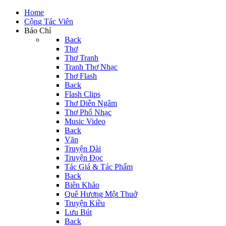
Home
Cộng Tác Viên
Báo Chí
Back
Thơ
Thơ Tranh
Tranh Thơ Nhạc
Thơ Flash
Back
Flash Clips
Thơ Diễn Ngâm
Thơ Phổ Nhạc
Music Video
Back
Văn
Truyện Dài
Truyện Đọc
Tác Giả & Tác Phẩm
Back
Biên Khảo
Quê Hương Một Thuở
Truyện Kiều
Lưu Bút
Back