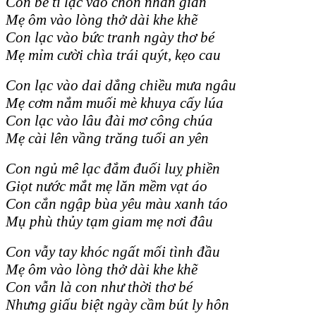
Con bé tí lạc vào chốn nhân gian
Mẹ ôm vào lòng thở dài khe khẽ
Con lạc vào bức tranh ngày thơ bé
Mẹ mỉm cười chìa trái quýt, kẹo cau
Con lạc vào dai dẳng chiều mưa ngâu
Mẹ cơm nắm muối mè khuya cấy lúa
Con lạc vào lâu đài mơ công chúa
Mẹ cài lên vầng trăng tuổi an yên
Con ngủ mê lạc đắm đuối luỵ phiền
Giọt nước mắt mẹ lăn mềm vạt áo
Con cắn ngập bùa yêu màu xanh táo
Mụ phù thủy tạm giam mẹ nơi đâu
Con vẫy tay khóc ngất mối tình đầu
Mẹ ôm vào lòng thở dài khe khẽ
Con vẫn là con như thời thơ bé
Nhưng giấu biệt ngày cầm bút ly hôn