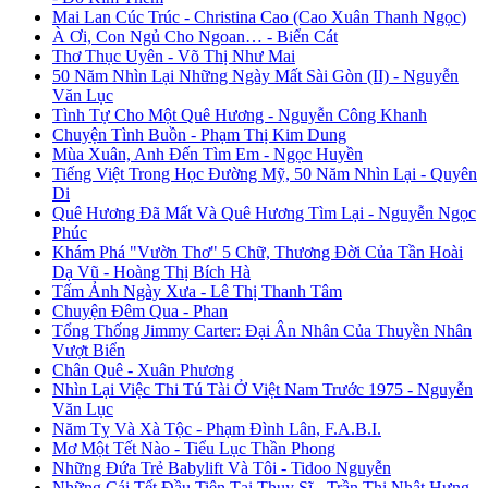
Mai Lan Cúc Trúc - Christina Cao (Cao Xuân Thanh Ngọc)
À Ơi, Con Ngủ Cho Ngoan… - Biển Cát
Thơ Thục Uyên - Võ Thị Như Mai
50 Năm Nhìn Lại Những Ngày Mất Sài Gòn (II) - Nguyễn
Văn Lục
Tình Tự Cho Một Quê Hương - Nguyễn Công Khanh
Chuyện Tình Buồn - Phạm Thị Kim Dung
Mùa Xuân, Anh Đến Tìm Em - Ngọc Huyền
Tiếng Việt Trong Học Đường Mỹ, 50 Năm Nhìn Lại - Quyên
Di
Quê Hương Đã Mất Và Quê Hương Tìm Lại - Nguyễn Ngọc
Phúc
Khám Phá "Vườn Thơ" 5 Chữ, Thương Đời Của Tần Hoài
Dạ Vũ - Hoàng Thị Bích Hà
Tấm Ảnh Ngày Xưa - Lê Thị Thanh Tâm
Chuyện Đêm Qua - Phan
Tổng Thống Jimmy Carter: Đại Ân Nhân Của Thuyền Nhân
Vượt Biển
Chân Quê - Xuân Phương
Nhìn Lại Việc Thi Tú Tài Ở Việt Nam Trước 1975 - Nguyễn
Văn Lục
Năm Tỵ Và Xà Tộc - Phạm Đình Lân, F.A.B.I.
Mơ Một Tết Nào - Tiểu Lục Thần Phong
Những Đứa Trẻ Babylift Và Tôi - Tidoo Nguyễn
Những Cái Tết Đầu Tiên Tại Thụy Sĩ - Trần Thị Nhật Hưng