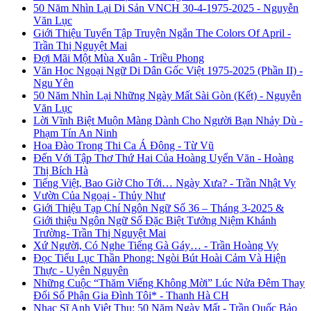
50 Năm Nhìn Lại Di Sản VNCH 30-4-1975-2025 - Nguyễn
Văn Lục
Giới Thiệu Tuyển Tập Truyện Ngắn The Colors Of April -
Trần Thị Nguyệt Mai
Đợi Mãi Một Mùa Xuân - Triều Phong
Văn Học Ngoại Ngữ Di Dân Gốc Việt 1975-2025 (Phần II) -
Ngu Yên
50 Năm Nhìn Lại Những Ngày Mất Sài Gòn (Kết) - Nguyễn
Văn Lục
Lời Vĩnh Biệt Muộn Màng Dành Cho Người Bạn Nhảy Dù -
Phạm Tín An Ninh
Hoa Đào Trong Thi Ca Á Đông - Từ Vũ
Đến Với Tập Thơ Thứ Hai Của Hoàng Uyển Văn - Hoàng
Thị Bích Hà
Tiếng Việt, Bao Giờ Cho Tới… Ngày Xưa? - Trần Nhật Vy
Vườn Của Ngoại - Thủy Như
Giới Thiệu Tạp Chí Ngôn Ngữ Số 36 – Tháng 3-2025 &
Giới thiệu Ngôn Ngữ Số Đặc Biệt Tưởng Niệm Khánh
Trường- Trần Thị Nguyệt Mai
Xứ Người, Có Nghe Tiếng Gà Gáy… - Trần Hoàng Vy
Đọc Tiểu Lục Thần Phong: Ngòi Bút Hoài Cảm Và Hiện
Thực - Uyên Nguyên
Những Cuộc “Thăm Viếng Không Mời” Lúc Nửa Đêm Thay
Đổi Số Phận Gia Đình Tôi* - Thanh Hà CH
Nhạc Sĩ Anh Việt Thu: 50 Năm Ngày Mất - Trần Quốc Bảo