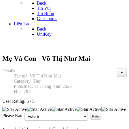
Back
Tin Vui
Tin Buồn
Guestbook
Liên Lạc
Back
UniKey
Mẹ Và Con - Võ Thị Như Mai
Details
Tác giả:
Võ Thị Như Mai
Category:
Thơ
Published: 11 Tháng Năm 2026
Hits: 784
User Rating:
5
/
5
Please Rate