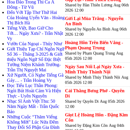
Hoa Đào Trong Thi Ca Á
Shared by Hàn Thiên Lương
Aug 06th
Đông - Từ Vũ
2026 12:00
Đến Với Tập Thơ Thứ Hai
Của Hoàng Uyển Văn - Hoàng
Gửi Lại Mùa Trăng - Nguyễn
Thị Bích Hà
An Bình
Tiếng Việt, Bao Giờ Cho
Shared by Nguyễn An Bình
Aug 06th
Tới… Ngày Xưa? - Trần Nhật
2026 12:00
Vy
Hoàng Hôn Trên Biển Vắng -
Vườn Của Ngoại - Thủy Như
Phạm Quang Trung
Giới Thiệu Tạp Chí Ngôn Ngữ
Shared by Phạm Quang Trung
Aug
Số 36 – Tháng 3-2025 & Giới
05th 2026 12:00
thiệu Ngôn Ngữ Số Đặc Biệt
Tưởng Niệm Khánh Trường-
Ngày Sau Nối Lại Ngày Xưa -
Trần Thị Nguyệt Mai
Minh Thúy Thành Nội
Xứ Người, Có Nghe Tiếng Gà
Shared by Minh Thúy Thành Nội
Aug
Gáy… - Trần Hoàng Vy
05th 2026 12:00
Đọc Tiểu Lục Thần Phong:
Ngòi Bút Hoài Cảm Và Hiện
Cái Thằng Bưng Phở - Quyên
Thực - Uyên Nguyên
Di
Nhạc Sĩ Anh Việt Thu: 50
Shared by Quyên Di
Aug 05th 2026
Năm Ngày Mất - Trần Quốc
12:00
Bảo
Giọt Lệ Hoàng Hôn - Đặng Kim
Những Cuộc “Thăm Viếng
Côn
Không Mời” Lúc Nửa Đêm
Shared by Đặng Kim Côn
Aug 04th
Thay Đổi Số Phận Gia Đình