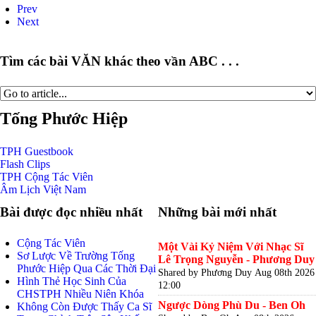
Prev
Next
Tìm các bài VĂN khác theo vần ABC . . .
Tống Phước Hiệp
TPH
Guestbook
Flash
Clips
TPH
Cộng Tác Viên
Âm Lịch
Việt Nam
Bài được đọc nhiều nhất
Những bài mới nhất
Cộng Tác Viên
Một Vài Kỷ Niệm Với Nhạc Sĩ
Sơ Lược Về Trường Tống
Lê Trọng Nguyễn - Phương Duy
Phước Hiệp Qua Các Thời Đại
Shared by Phương Duy
Aug 08th 2026
Hình Thẻ Học Sinh Của
12:00
CHSTPH Nhiều Niên Khóa
Ngược Dòng Phù Du - Ben Oh
Không Còn Được Thấy Ca Sĩ