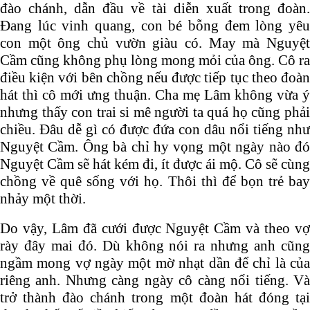
đào chánh, dẫn đầu về tài diễn xuất trong đoàn.
Đang lúc vinh quang, con bé bỗng đem lòng yêu
con một ông chủ vườn giàu có. May mà Nguyệt
Cầm cũng không phụ lòng mong mỏi của ông. Cô ra
điều kiện với bên chồng nếu được tiếp tục theo đoàn
hát thì cô mới ưng thuận. Cha mẹ Lâm không vừa ý
nhưng thấy con trai si mê người ta quá họ cũng phải
chiều. Đâu dễ gì có được đứa con dâu nổi tiếng như
Nguyệt Cầm. Ông bà chỉ hy vọng một ngày nào đó
Nguyệt Cầm sẽ hát kém đi, ít được ái mộ. Cô sẽ cùng
chồng về quê sống với họ. Thôi thì để bọn trẻ bay
nhảy một thời.
Do vậy, Lâm đã cưới được Nguyệt Cầm và theo vợ
rày đây mai đó. Dù không nói ra nhưng anh cũng
ngầm mong vợ ngày một mờ nhạt dần để chỉ là của
riêng anh. Nhưng càng ngày cô càng nổi tiếng. Và
trở thành đào chánh trong một đoàn hát đóng tại