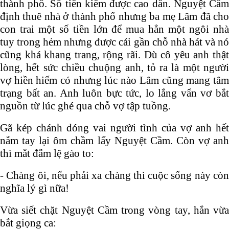
thành phố. Số tiền kiếm được cao dần. Nguyệt Cầm
định thuê nhà ở thành phố nhưng ba mẹ Lâm đã cho
con trai một số tiền lớn để mua hẳn một ngôi nhà
tuy trong hẻm nhưng được cái gần chỗ nhà hát và nó
cũng khá khang trang, rộng rãi. Dù cô yêu anh thật
lòng, hết sức chiều chuộng anh, tỏ ra là một người
vợ hiền hiếm có nhưng lúc nào Lâm cũng mang tâm
trạng bất an. Anh luôn bực tức, lo lắng vẩn vơ bắt
nguồn từ lúc ghé qua chỗ vợ tập tuồng.
Gã kép chánh đóng vai người tình của vợ anh hết
nắm tay lại ôm chầm lấy Nguyệt Cầm. Còn vợ anh
thì mắt đẫm lệ gào to:
- Chàng ôi, nếu phải xa chàng thì cuộc sống này còn
nghĩa lý gì nữa!
Vừa siết chặt Nguyệt Cầm trong vòng tay, hắn vừa
bắt giọng ca: