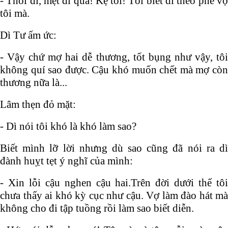
- Thôi đi, mệt dì quá! Kệ tôi! Tôi biết dì theo phe vợ
tôi mà.
Dì Tư ấm ức:
- Vậy chứ mợ hai dễ thương, tốt bụng như vậy, tôi
không quí sao được. Cậu khó muốn chết mà mợ còn
thương nữa là...
Lâm thẹn đỏ mặt:
- Dì nói tôi khó là khó làm sao?
Biết mình lỡ lời nhưng dù sao cũng đã nói ra dì
đành huỵt tẹt ý nghĩ của mình:
- Xin lỗi cậu nghen cậu hai.Trên đời dưới thế tôi
chưa thấy ai khó kỳ cục như cậu. Vợ làm đào hát mà
không cho đi tập tuồng rồi làm sao biết diễn.