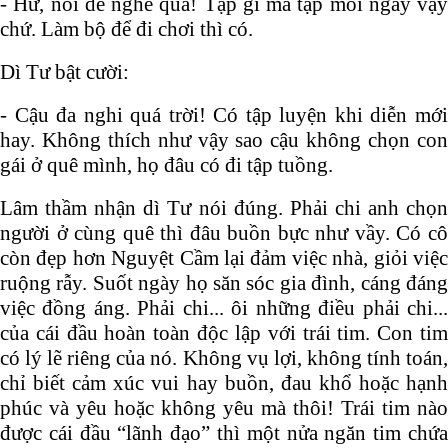
- Hứ, nói dễ nghe quá! Tập gì mà tập mỗi ngày vậy
chứ. Làm bộ để đi chơi thì có.
Dì Tư bật cười:
- Cậu đa nghi quá trời! Có tập luyện khi diễn mới
hay. Không thích như vậy sao cậu không chọn con
gái ở quê mình, họ đâu có đi tập tuồng.
Lâm thầm nhận dì Tư nói đúng. Phải chi anh chọn
người ở cùng quê thì đâu buồn bực như vầy. Có cô
còn đẹp hơn Nguyệt Cầm lại đảm việc nhà, giỏi việc
ruộng rẫy. Suốt ngày họ săn sóc gia đình, cáng đáng
việc đồng áng. Phải chi... ôi những điều phải chi...
của cái đầu hoàn toàn độc lập với trái tim. Con tim
có lý lẽ riêng của nó. Không vụ lợi, không tính toán,
chỉ biết cảm xúc vui hay buồn, đau khổ hoặc hạnh
phúc và yêu hoặc không yêu mà thôi! Trái tim nào
được cái đầu “lãnh đạo” thì một nửa ngăn tim chứa