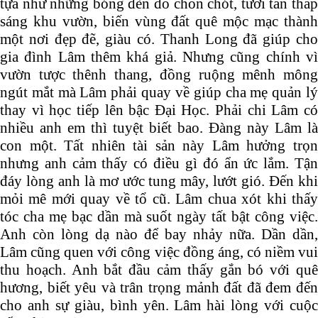
tựa như những bóng đèn đỏ chon chót, tươi tắn thắp
sáng khu vườn, biến vùng đất quê mộc mạc thành
một nơi đẹp đẽ, giàu có. Thanh Long đã giúp cho
gia đình Lâm thêm khá giả. Nhưng cũng chính vì
vườn tược thênh thang, đồng ruộng mênh mông
ngút mắt mà Lâm phải quay về giúp cha mẹ quản lý
thay vì học tiếp lên bậc Đại Học. Phải chi Lâm có
nhiều anh em thì tuyệt biết bao. Đàng này Lâm là
con một. Tất nhiên tài sản này Lâm hưởng trọn
nhưng anh cảm thấy có điều gì đó ẩn ức lắm. Tận
đáy lòng anh là mơ ước tung mây, lướt gió. Đến khi
mỏi mê mới quay về tổ cũ. Lâm chua xót khi thấy
tóc cha mẹ bạc dần mà suốt ngày tất bật công việc.
Anh còn lòng dạ nào để bay nhảy nữa. Dần dần,
Lâm cũng quen với công việc đồng áng, có niềm vui
thu hoạch. Anh bắt đầu cảm thấy gắn bó với quê
hương, biết yêu và trân trọng mảnh đất đã đem đến
cho anh sự giàu, bình yên. Lâm hài lòng với cuộc