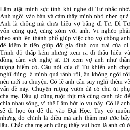
Lâm giật mình sực tỉnh khi nghe dì Tư nhắc nhở.
Anh ngồi vào bàn và cảm thấy mình nhỏ nhen quá.
Anh là chồng mà chưa hiểu vợ bằng dì Tư. Dì Tư
vốn cùng quê, cùng xóm với anh. Vì nghèo phải
theo anh lên thành phố giúp việc cho vợ chồng anh
để kiếm ít tiền giúp đỡ gia đình con trai của dì.
Trình độ thấp kém nhưng xem ra dì thấu hiểu và
đồng cảm với nghệ sĩ. Dì xem vợ anh như thần
tượng hiếm có. Câu nói của dì Tư khiến anh chợt
nghĩ đúng là mình quá rảnh rỗi, ăn không ngồi rồi
nên mới ra chuyện. Có lẽ anh cần suy nghĩ thêm về
vấn đề này. Chuyện ruộng vườn đã có chú út phụ
cha mẹ. Dầu gì cũng ruột thịt mà cùng canh tác để
chia nhau sống, vì thế Lâm bớt lo vụ nầy. Có lẽ anh
sẽ đi học ôn để thi vào Đại Học. Tuy có muốn
nhưng đó chính là điều mà anh thầm mơ ước bấy
lâu. Chắc cha mẹ anh cũng thấy vui hơn là anh cứ ở