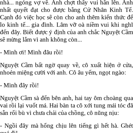
nhà... ngóng vợ về. Anh chợt thấy vui hẳn lên. Anh
nhất quyết đạt cho được bằng Cử Nhân Kinh Tế.
Cạnh đó việc học sẽ còn cho anh thêm kiến thức để
lo kinh tế... gia đình. Lâm vỡ oà niềm vui khi nghĩ
đến đây. Biết được ý định của anh chắc Nguyệt Cầm
sẽ mừng lắm vì anh không còn...
- Mình ơi! Mình đâu rồi!
Nguyệt Cầm bất ngờ quay về, cô xuất hiện ở cửa,
nhoẻn miệng cười với anh. Cô âu yếm, ngọt ngào:
- Mình đây rồi!
Nguyệt Cầm sà đến bên anh, hai tay ôm choàng qua
vai rồi lại vuốt má. Hai bàn ta cô xới tung mái tóc đã
sẵn rối bù vì chưa chải của chồng, cô nũng nịu:
- Ngồi đây mà hổng chịu lên tiếng gì hết hà. Ghét
quá đi!