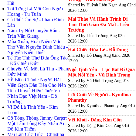
Hải
Shared by Huỳnh Liễu Ngạn
Aug 02nd
Tôi Từng Là Một Con Ngựa
2026 12:00
Hoang - Tư Tuấn
Mai Thảo Và Hành Trình Đi
Cà Phê Tâm Sự - Phạm Đình
Tìm Thời Gian Đã Mất - Liễu
Lân
Trương
Năm Tỵ Nói Chuyện Rắn -
Shared by Liễu Trương
Aug 02nd
Trần Văn Giang
2026 12:00
Mùa Xuân, Hoài Niệm Với
Thơ Văn Nguyễn Đình Chiểu -
Hai Chiếc Đũa Lẻ - Đỗ Dung
Nguyễn Kiến Thiết
Shared by Đỗ Dung
Aug 02nd 2026
Tế Táo Thi: Thơ Đưa Ông Táo
12:00
- Đỗ Chiêu Đức
Chuyện Về Một Lá Thư - Phan
Ngô Tịnh Yên – Lục Bát Đi Qua
Đức Minh
Một Nỗi Yên - Vũ Đình Trọng
Hồ Biểu Chánh: Người Đặt
Shared by Vũ Đình Trọng
Aug 01st
Viên Gạch Đầu Tiên Cho Nền
2026 12:00
Tiểu Thuyết Hiện Thực Và
Lời Cuối Về Người - Kymthoa
Nhân Đạo Việt Nam - Đỗ
Phamthy
Trường
Shared by Kymthoa Phamthy
Aug 01st
Vì Đó Là Tình Yêu - Kim
2026 12:00
Loan
Cố Tổng Thống Jimmy Carter:
Vệt Khói - Đặng Kim Côn
Một Tấm Lòng Đầy Nhân Ái -
Shared by Đặng Kim Côn
Aug 01st
Đỗ Kim Thêm
2026 12:00
Mai Lan Cúc Trúc - Christina