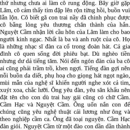
thứ nhưng chưa ai làm cô rung động. Bây giờ gặp
Lâm, cô cảm thấy tim đập lên rộn từng hồi, buồn vui
lẫn lộn. Cô biết gã con trai nầy đã chinh phục được
cô bằng lòng yêu thương chân thành của hắn.
Nguyệt Cầm nhận lời cầu hôn của Lâm làm cho bao
người kinh ngạc. Nhất là ba và anh ruột của cô. Họ
là những nhạc sĩ đàn ca cổ trong đoàn hát. Cả gia
đình cô quen sống đời phiêu bạt. Dù nghèo tiền
nhưng dư dả tiếng tăm. Nói đến ngón đàn của ba cô
ai cũng phải trầm trồ, khen ngợi. Tiếng đàn gợi nên
nỗi buồn da diết, phụ hoạ cho giọng hát ngọt ngào,
mùi mẫn của nghệ sĩ khiến người nghe xót cả tim,
xuýt xoa, chắc lưỡi. Ông yêu đàn, yêu sân khấu nên
đặt tên cho con dù trai hay gái cũng có chữ Cầm.
Cầm Hạc và Nguyệt Cầm. Ông uốn nắn con để
chúng cũng yêu nghệ thuật cải lương như ông và
theo nghiệp cầm ca. Ông đã toại nguyện. Cầm Hạc
đàn giỏi. Nguyệt Cầm từ một đào con dần dần thành