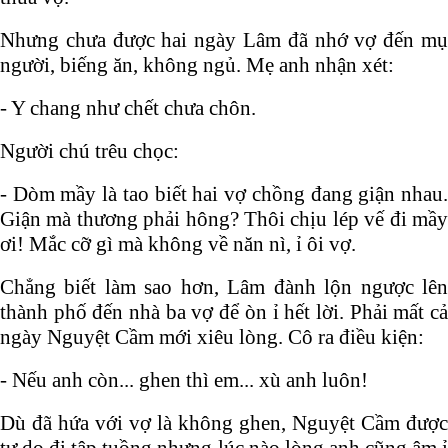
Nhưng chưa được hai ngày Lâm đã nhớ vợ đến mụ
người, biếng ăn, không ngủ. Mẹ anh nhận xét:
- Y chang như chết chưa chôn.
Người chú trêu chọc:
- Dòm mầy là tao biết hai vợ chồng đang giận nhau.
Giận mà thương phải hông? Thôi chịu lép vế đi mầy
ơi! Mắc cỡ gì mà không về năn nì, ỉ ôi vợ.
Chẳng biết làm sao hơn, Lâm đành lộn ngược lên
thành phố đến nhà ba vợ để òn ỉ hết lời. Phải mất cả
ngày Nguyệt Cầm mới xiêu lòng. Cô ra điều kiện:
- Nếu anh còn... ghen thì em... xù anh luôn!
Dù đã hứa với vợ là không ghen, Nguyệt Cầm được
tự do đi tập tuồng nhưng lúc nào lòng anh cũng âm ỉ