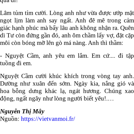
Lâm tủm tỉm cười. Lòng anh như vừa được ướp mật
ngọt lịm làm anh say ngất. Anh đê mê trong cảm
giác hạnh phúc mà bấy lâu anh không nhận ra. Quên
dì Tư còn đứng gần đó, anh ôm chầm lấy vợ, đặt cặp
môi còn bóng mỡ lên gò má nàng. Anh thì thầm:
- Nguyệt Cầm, anh yêu em lắm. Em cứ.... đi tập
tuồng đi em.
Nguyệt Cầm cười khúc khích trong vòng tay anh.
Dường như xuân đến sớm. Ngày kia, nắng gió và
hoa bỗng dưng khác lạ, ngát hương. Chúng xao
động, ngất ngây như lòng người biết yêu!.…
Nguyễn Thị Mây
Nguồn:
https://vietvanmoi.fr/