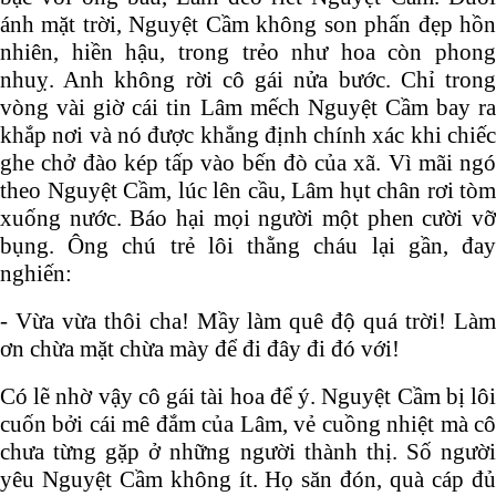
ánh mặt trời, Nguyệt Cầm không son phấn đẹp hồn
nhiên, hiền hậu, trong trẻo như hoa còn phong
nhuỵ. Anh không rời cô gái nửa bước. Chỉ trong
vòng vài giờ cái tin Lâm mếch Nguyệt Cầm bay ra
khắp nơi và nó được khẳng định chính xác khi chiếc
ghe chở đào kép tấp vào bến đò của xã. Vì mãi ngó
theo Nguyệt Cầm, lúc lên cầu, Lâm hụt chân rơi tòm
xuống nước. Báo hại mọi người một phen cười vỡ
bụng. Ông chú trẻ lôi thằng cháu lại gần, đay
nghiến:
- Vừa vừa thôi cha! Mầy làm quê độ quá trời! Làm
ơn chừa mặt chừa mày để đi đây đi đó với!
Có lẽ nhờ vậy cô gái tài hoa để ý. Nguyệt Cầm bị lôi
cuốn bởi cái mê đắm của Lâm, vẻ cuồng nhiệt mà cô
chưa từng gặp ở những người thành thị. Số người
yêu Nguyệt Cầm không ít. Họ săn đón, quà cáp đủ