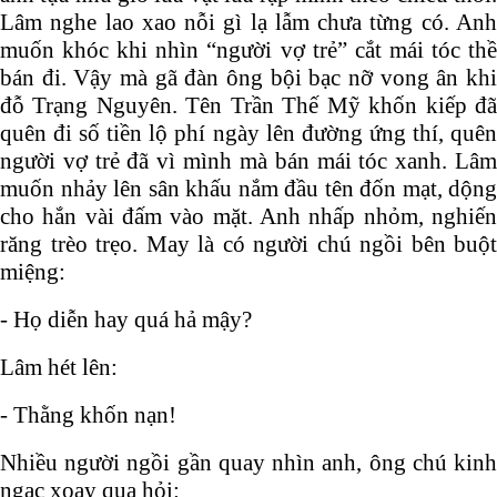
Lâm nghe lao xao nỗi gì lạ lẫm chưa từng có. Anh
muốn khóc khi nhìn “người vợ trẻ” cắt mái tóc thề
bán đi. Vậy mà gã đàn ông bội bạc nỡ vong ân khi
đỗ Trạng Nguyên. Tên Trần Thế Mỹ khốn kiếp đã
quên đi số tiền lộ phí ngày lên đường ứng thí, quên
người vợ trẻ đã vì mình mà bán mái tóc xanh. Lâm
muốn nhảy lên sân khấu nắm đầu tên đốn mạt, dộng
cho hắn vài đấm vào mặt. Anh nhấp nhỏm, nghiến
răng trèo trẹo. May là có người chú ngồi bên buột
miệng:
- Họ diễn hay quá hả mậy?
Lâm hét lên:
- Thằng khốn nạn!
Nhiều người ngồi gần quay nhìn anh, ông chú kinh
ngạc xoay qua hỏi: