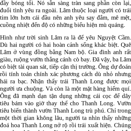
đầy bóng tối. Nó sẵn sàng tràn sang phần còn lại,
đuổi tình yêu ra ngoài. Lâm thuộc loại người có trái
tim lớn hơn cái đầu nên anh yêu say đắm, mê mệt,
cuồng nhiệt đến độ có những biểu hiện mù quáng.
Hình như trời sinh Lâm ra là để yêu Nguyệt Cầm.
Dù hai người có hai hoàn cảnh sống khác biệt. Quê
Lâm ở vùng đồng bằng Nam bộ. Gia đình anh rất
giàu, ruộng vườn thẳng cánh cò bay. Đã vậy, ba Lâm
có biệt tài quan sát, tiếp cận thị trường. Ông dự đoán
rồi tính toán chính xác phương cách dù nhỏ nhưng
hái ra bạc. Nhận thấy trái Thanh Long được mọi
người ưa chuộng. Và còn là một mặt hàng hiếm quí.
Ông đã mạnh dạn tận dụng những cái cọc để dây
tiêu bám vào giờ thay thế cho Thanh Long. Vườn
tiêu biến thành vườn Thanh Long trù phú. Chỉ trong
một thời gian không lâu, người ta nhìn thấy những
đoá hoa Thanh Long nở rộ rồi trái xuất hiện. Chúng