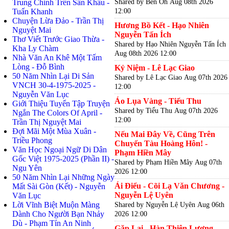
Shared by Ben Oh
Aug 08th 2026
Trung Chỉnh Trên Sân Khấu -
12:00
Tuấn Khanh
Chuyện Lừa Đảo - Trần Thị
Hương Bồ Kết - Hạo Nhiên
Nguyệt Mai
Nguyễn Tấn Ích
Thơ Viết Trước Giao Thừa -
Shared by Hạo Nhiên Nguyễn Tấn Ích
Kha Ly Chàm
Aug 08th 2026 12:00
Nhà Văn An Khê Một Tấm
Lòng - Đỗ Bình
Kỷ Niệm - Lê Lạc Giao
50 Năm Nhìn Lại Di Sản
Shared by Lê Lạc Giao
Aug 07th 2026
VNCH 30-4-1975-2025 -
12:00
Nguyễn Văn Lục
Áo Lụa Vàng - Tiểu Thu
Giới Thiệu Tuyển Tập Truyện
Shared by Tiểu Thu
Aug 07th 2026
Ngắn The Colors Of April -
12:00
Trần Thị Nguyệt Mai
Đợi Mãi Một Mùa Xuân -
Nếu Mai Đây Về, Cũng Trên
Triều Phong
Chuyến Tàu Hoàng Hôn! -
Văn Học Ngoại Ngữ Di Dân
Phạm Hiền Mây
Gốc Việt 1975-2025 (Phần II) -
Shared by Phạm Hiền Mây
Aug 07th
Ngu Yên
2026 12:00
50 Năm Nhìn Lại Những Ngày
Ái Điểu - Cõi Lạ Văn Chương -
Mất Sài Gòn (Kết) - Nguyễn
Nguyễn Lệ Uyên
Văn Lục
Lời Vĩnh Biệt Muộn Màng
Shared by Nguyễn Lệ Uyên
Aug 06th
Dành Cho Người Bạn Nhảy
2026 12:00
Dù - Phạm Tín An Ninh
Gặp Lại - Hàn Thiên Lương