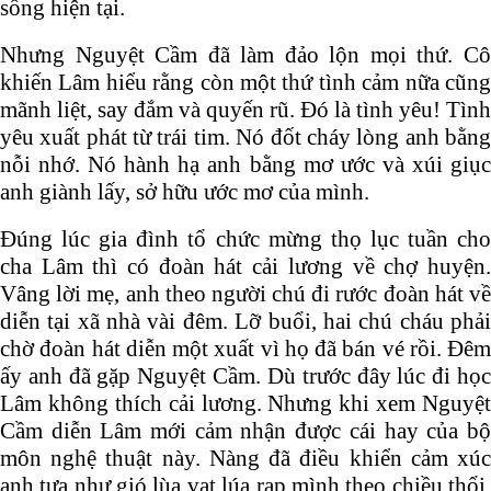
sống hiện tại.
Nhưng Nguyệt Cầm đã làm đảo lộn mọi thứ. Cô
khiến Lâm hiểu rằng còn một thứ tình cảm nữa cũng
mãnh liệt, say đắm và quyến rũ. Đó là tình yêu! Tình
yêu xuất phát từ trái tim. Nó đốt cháy lòng anh bằng
nỗi nhớ. Nó hành hạ anh bằng mơ ước và xúi giục
anh giành lấy, sở hữu ước mơ của mình.
Đúng lúc gia đình tổ chức mừng thọ lục tuần cho
cha Lâm thì có đoàn hát cải lương về chợ huyện.
Vâng lời mẹ, anh theo người chú đi rước đoàn hát về
diễn tại xã nhà vài đêm. Lỡ buổi, hai chú cháu phải
chờ đoàn hát diễn một xuất vì họ đã bán vé rồi. Đêm
ấy anh đã gặp Nguyệt Cầm. Dù trước đây lúc đi học
Lâm không thích cải lương. Nhưng khi xem Nguyệt
Cầm diễn Lâm mới cảm nhận được cái hay của bộ
môn nghệ thuật này. Nàng đã điều khiển cảm xúc
anh tựa như gió lùa vạt lúa rạp mình theo chiều thổi.