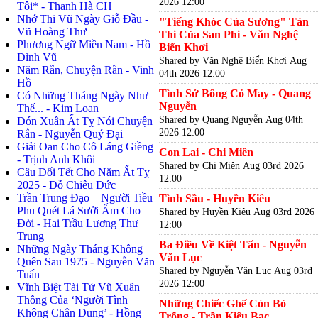
2026 12:00
Tôi* - Thanh Hà CH
Nhớ Thi Vũ Ngày Giỗ Đầu -
"Tiếng Khóc Của Sương" Tản
Vũ Hoàng Thư
Thi Của San Phi - Văn Nghệ
Phương Ngữ Miền Nam - Hồ
Biển Khơi
Đình Vũ
Shared by Văn Nghệ Biển Khơi
Aug
Năm Rắn, Chuyện Rắn - Vinh
04th 2026 12:00
Hồ
Tình Sử Bông Cỏ May - Quang
Có Những Tháng Ngày Như
Nguyễn
Thế... - Kim Loan
Shared by Quang Nguyễn
Aug 04th
Đón Xuân Ất Tỵ Nói Chuyện
2026 12:00
Rắn - Nguyễn Quý Đại
Giải Oan Cho Cô Láng Giềng
Con Lai - Chi Miên
- Trịnh Anh Khôi
Shared by Chi Miên
Aug 03rd 2026
Câu Đối Tết Cho Năm Ất Tỵ
12:00
2025 - Đỗ Chiêu Đức
Trần Trung Đạo – Người Tiều
Tình Sầu - Huyền Kiêu
Phu Quét Lá Sưởi Ấm Cho
Shared by Huyền Kiêu
Aug 03rd 2026
Đời - Hai Trầu Lương Thư
12:00
Trung
Ba Điều Về Kiệt Tấn - Nguyễn
Những Ngày Tháng Không
Văn Lục
Quên Sau 1975 - Nguyễn Văn
Shared by Nguyễn Văn Lục
Aug 03rd
Tuấn
2026 12:00
Vĩnh Biệt Tài Tử Vũ Xuân
Thông Của ‘Người Tình
Những Chiếc Ghế Còn Bỏ
Không Chân Dung’ - Hồng
Trống - Trần Kiêu Bạc