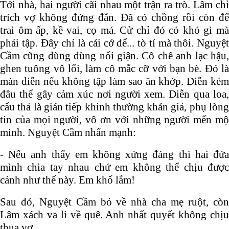
Tới nhà, hai người cãi nhau một trận ra trò. Lâm chỉ
trích vợ không đứng đắn. Đã có chồng rồi còn để
trai ôm ấp, kề vai, cọ má. Cử chỉ đó có khó gì mà
phải tập. Đây chỉ là cái cớ để... tò tí mà thôi. Nguyệt
Cầm cũng đùng đùng nổi giận. Cô chê anh lạc hậu,
ghen tuông vô lối, làm cô mắc cỡ với bạn bè. Đó là
màn diễn nếu không tập làm sao ăn khớp. Diễn kém
đâu thể gây cảm xúc nơi người xem. Diễn qua loa,
cẩu thả là gián tiếp khinh thường khán giả, phụ lòng
tin của mọi người, vô ơn với những người mến mộ
mình. Nguyệt Cầm nhấn mạnh:
- Nếu anh thấy em không xứng đáng thì hai đứa
mình chia tay nhau chứ em không thể chịu được
cảnh như thế này. Em khổ lắm!
Sau đó, Nguyệt Cầm bỏ về nhà cha mẹ ruột, còn
Lâm xách va li về quê. Anh nhất quyết không chịu
thua vợ.