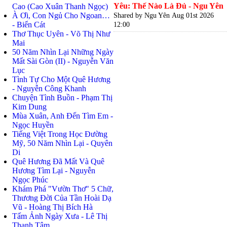
Yêu: Thế Nào Là Đủ - Ngu Yên
Cao (Cao Xuân Thanh Ngọc)
À Ơi, Con Ngủ Cho Ngoan…
Shared by Ngu Yên
Aug 01st 2026
- Biển Cát
12:00
Thơ Thục Uyên - Võ Thị Như
Mai
50 Năm Nhìn Lại Những Ngày
Mất Sài Gòn (II) - Nguyễn Văn
Lục
Tình Tự Cho Một Quê Hương
- Nguyễn Công Khanh
Chuyện Tình Buồn - Phạm Thị
Kim Dung
Mùa Xuân, Anh Đến Tìm Em -
Ngọc Huyền
Tiếng Việt Trong Học Đường
Mỹ, 50 Năm Nhìn Lại - Quyên
Di
Quê Hương Đã Mất Và Quê
Hương Tìm Lại - Nguyễn
Ngọc Phúc
Khám Phá "Vườn Thơ" 5 Chữ,
Thương Đời Của Tần Hoài Dạ
Vũ - Hoàng Thị Bích Hà
Tấm Ảnh Ngày Xưa - Lê Thị
Thanh Tâm