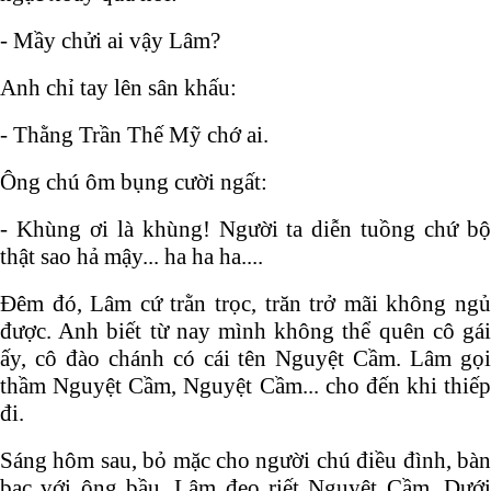
- Mầy chửi ai vậy Lâm?
Anh chỉ tay lên sân khấu:
- Thằng Trần Thế Mỹ chớ ai.
Ông chú ôm bụng cười ngất:
- Khùng ơi là khùng! Người ta diễn tuồng chứ bộ
thật sao hả mậy... ha ha ha....
Đêm đó, Lâm cứ trằn trọc, trăn trở mãi không ngủ
được. Anh biết từ nay mình không thể quên cô gái
ấy, cô đào chánh có cái tên Nguyệt Cầm. Lâm gọi
thầm Nguyệt Cầm, Nguyệt Cầm... cho đến khi thiếp
đi.
Sáng hôm sau, bỏ mặc cho người chú điều đình, bàn
bạc với ông bầu, Lâm đeo riết Nguyệt Cầm. Dưới