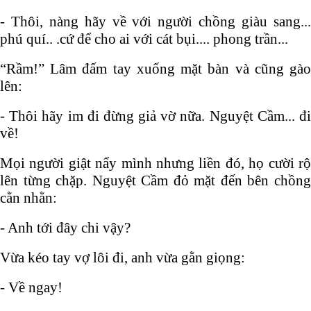
- Thôi, nàng hãy về với người chồng giàu sang...
phú quí.. .cứ để cho ai với cát bụi.... phong trần...
“Rầm!” Lâm đấm tay xuống mặt bàn và cũng gào
lên:
- Thôi hãy im đi đừng giả vờ nữa. Nguyệt Cầm... đi
về!
Mọi người giật nẩy mình nhưng liền đó, họ cười rộ
lên từng chặp. Nguyệt Cầm đỏ mặt đến bên chồng
cằn nhằn:
- Anh tới đây chi vậy?
Vừa kéo tay vợ lôi đi, anh vừa gằn giọng:
- Về ngay!