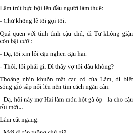
Lâm trút bực bội lên đầu người làm thuê:
- Chứ không lẽ tôi gọi tôi.
Quá quen với tình tình cậu chủ, dì Tư không giận
còn bật cười:
- Dạ, tôi xin lỗi cậu nghen cậu hai.
- Thôi, lỗi phải gì. Dì thấy vợ tôi đâu không?
Thoáng nhìn khuôn mặt cau có của Lâm, dì biết
sóng gió sắp nổi lên nên tìm cách ngăn cản:
- Dạ, hồi nảy mợ Hai làm món hột gà ốp - la cho cậu
rồi mới...
Lâm cắt ngang:
- Mới đi tập tuồng chứ gì?